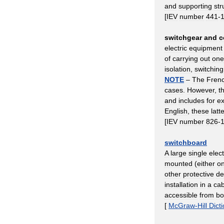
and
supporting
str
[
IEV
number
441
-
switchgear
and
c
electric
equipment
of
carrying
out
one
isolation
,
switching
NOTE
–
The
Fren
cases
.
However
,
t
and
includes
for
e
English
,
these
latt
[
IEV
number
826
-
switchboard
A
large
single
elect
mounted
(
either
o
other
protective
de
installation
in
a
cab
accessible
from
bo
[
McGraw
-
Hill
Dict