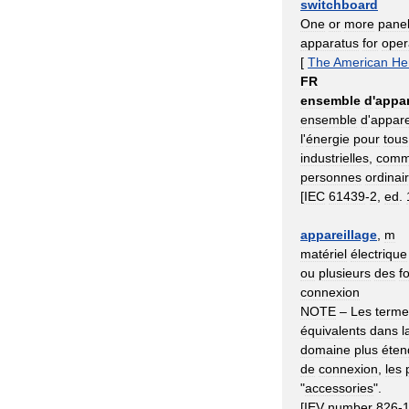
switchboard
One
or
more
pane
apparatus
for
oper
[
The
American
He
FR
ensemble
d
'
appar
ensemble
d
'
appare
l
'
énergie
pour
tous
industrielles
,
comm
personnes
ordinai
[
IEC
61439
-
2
,
ed
.
appareillage
,
m
matériel
électrique
ou
plusieurs
des
f
connexion
NOTE
–
Les
terme
équivalents
dans
l
domaine
plus
éten
de
connexion
,
les
"
accessories
".
[
IEV
number
826
-