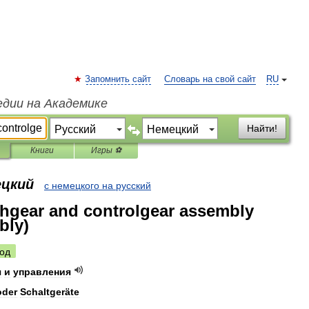
Запомнить сайт
Словарь на свой сайт
RU
едии на Академике
Найти!
Книги
Игры ⚽
ецкий
с немецкого на русский
hgear and controlgear assembly
bly)
од
я
и
управления
oder
Schaltgeräte