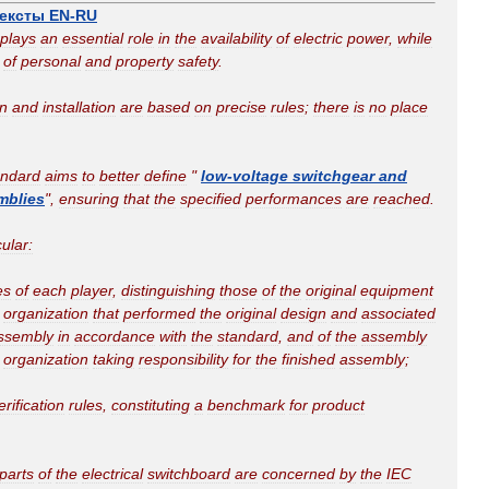
тексты
EN
-
RU
plays
an
essential
role
in
the
availability
of
electric
power
,
while
of
personal
and
property
safety
.
n
and
installation
are
based
on
precise
rules
;
there
is
no
place
andard
aims
to
better
define
"
low
-
voltage
switchgear
and
mblies
",
ensuring
that
the
specified
performances
are
reached
.
cular:
es
of
each
player
,
distinguishing
those
of
the
original
equipment
organization
that
performed
the
original
design
and
associated
ssembly
in
accordance
with
the
standard
,
and
of
the
assembly
organization
taking
responsibility
for
the
finished
assembly
;
erification
rules
,
constituting
a
benchmark
for
product
parts
of
the
electrical
switchboard
are
concerned
by
the
IEC