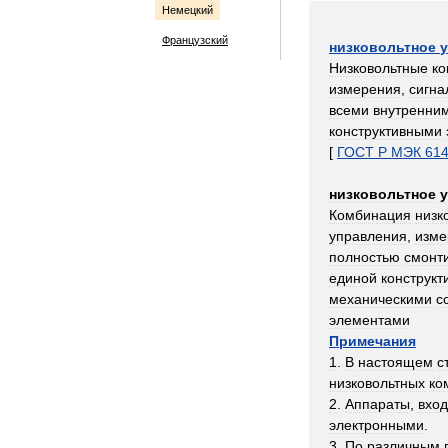
Немецкий
Французский
низковольтное
Низковольтные
к
измерения
,
сигна
всеми
внутренни
конструктивными
[
ГОСТ
Р
МЭК
61
низковольтное
Комбинация
низк
управления
,
изме
полностью
смонт
единой
конструкт
механическими
с
элементами
Примечания
1
.
В
настоящем
с
низковольтных
ко
2
.
Аппараты
,
вхо
электронными
.
3
.
По
различным