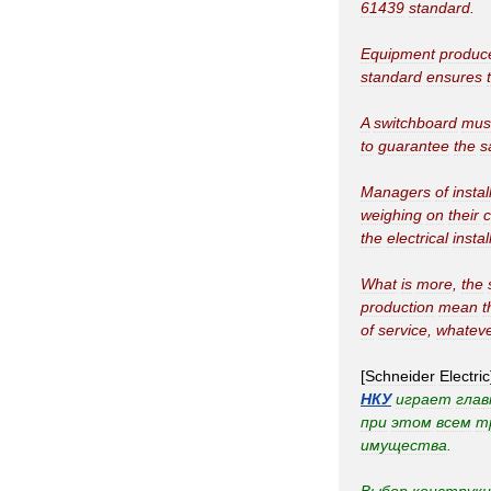
61439
standard
.
Equipment
produc
standard
ensures
A
switchboard
mus
to
guarantee
the
s
Managers
of
instal
weighing
on
their
the
electrical
instal
What
is
more
,
the
production
mean
t
of
service
,
whatev
[
Schneider
Electric
НКУ
играет
глав
при
этом
всем
т
имущества
.