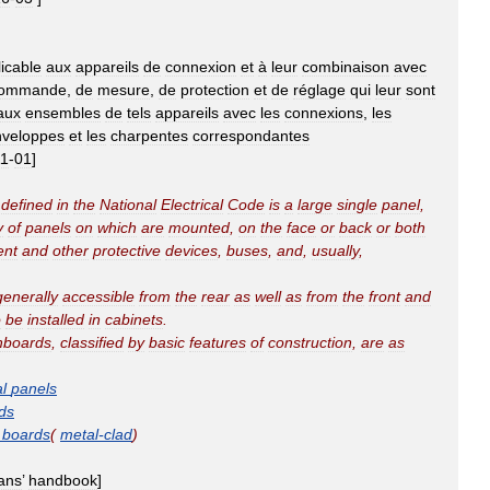
icable
aux
appareils
de
connexion
et
à
leur
combinaison
avec
ommande
,
de
mesure
,
de
protection
et
de
réglage
qui
leur
sont
aux
ensembles
de
tels
appareils
avec
les
connexions
,
les
nveloppes
et
les
charpentes
correspondantes
11
-
01
]
defined
in
the
National
Electrical
Code
is
a
large
single
panel
,
y
of
panels
on
which
are
mounted
,
on
the
face
or
back
or
both
ent
and
other
protective
devices
,
buses
,
and
,
usually
,
generally
accessible
from
the
rear
as
well
as
from
the
front
and
o
be
installed
in
cabinets
.
hboards
,
classified
by
basic
features
of
construction
,
are
as
al
panels
ds
boards
(
metal
-
clad
)
ians
’
handbook
]