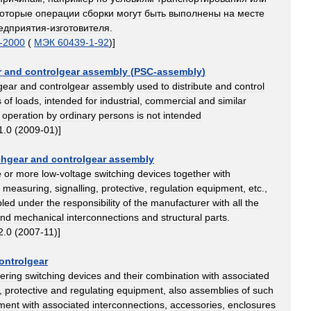
которые
операции
сборки
могут
быть
выполнены
на
месте
едприятия
-
изготовителя
.
-
2000
(
МЭК
60439
-
1
-
92
)]
r
and
controlgear
assembly
(
PSC
-
assembly
)
gear
and
controlgear
assembly
used
to
distribute
and
control
s
of
loads
,
intended
for
industrial
,
commercial
and
similar
operation
by
ordinary
persons
is
not
intended
1
.
0
(
2009
-
01
)]
chgear
and
controlgear
assembly
e
or
more
low
-
voltage
switching
devices
together
with
,
measuring
,
signalling
,
protective
,
regulation
equipment
,
etc
.,
led
under
the
responsibility
of
the
manufacturer
with
all
the
nd
mechanical
interconnections
and
structural
parts
.
2
.
0
(
2007
-
11
)]
ontrolgear
ering
switching
devices
and
their
combination
with
associated
,
protective
and
regulating
equipment
,
also
assemblies
of
such
ment
with
associated
interconnections
,
accessories
,
enclosures