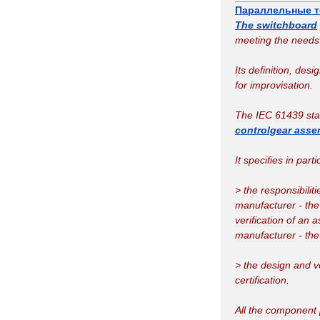
Параллельные
The
switchboard
meeting
the
needs
Its
definition
,
desig
for
improvisation
.
The
IEC
61439
st
controlgear
asse
It
specifies
in
parti
>
the
responsibiliti
manufacturer
-
the
verification
of
an
a
manufacturer
-
the
>
the
design
and
v
certification
.
All
the
component