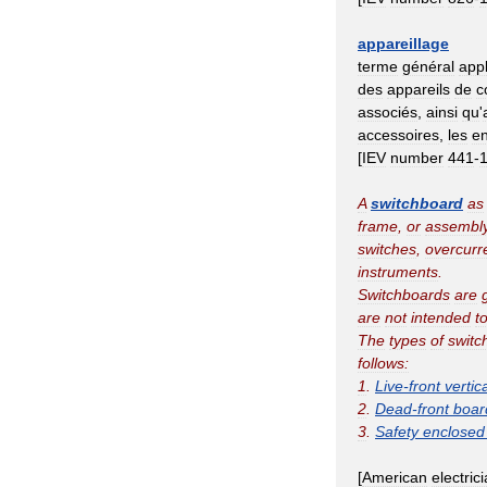
appareillage
terme
général
appl
des
appareils
de
c
associés
,
ainsi
qu
'
accessoires
,
les
e
[
IEV
number
441
-
A
switchboard
as
frame
,
or
assembl
switches
,
overcurr
instruments
.
Switchboards
are
are
not
intended
t
The
types
of
switc
follows:
1
.
Live
-
front
vertic
2
.
Dead
-
front
boar
3
.
Safety
enclosed
[
American
electric