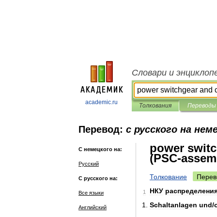
Словари и энциклоп
academic.ru
Толкования
Переводы
Перевод:
с русского на нем
power switc
С немецкого на:
(PSC-assem
Русский
Толкование
Перев
С русского на:
НКУ
распределени
1
Все языки
Schaltanlagen
und
/
Английский