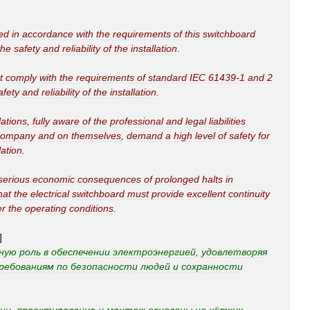
ed
in
accordance
with
the
requirements
of
this
switchboard
the
safety
and
reliability
of
the
installation
.
t
comply
with
the
requirements
of
standard
IEC
61439
-
1
and
2
afety
and
reliability
of
the
installation
.
lations
,
fully
aware
of
the
professional
and
legal
liabilities
company
and
on
themselves
,
demand
a
high
level
of
safety
for
lation
.
serious
economic
consequences
of
prolonged
halts
in
hat
the
electrical
switchboard
must
provide
excellent
continuity
er
the
operating
conditions
.
]
ную
роль
в
обеспечении
электроэнергией
,
удовлетворяя
ребованиям
по
безопасности
людей
и
сохранности