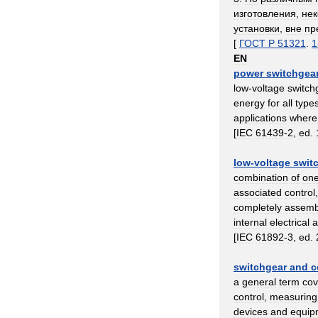
изготовления
,
не
установки
,
вне
пр
[
ГОСТ
Р
51321
.
1
EN
power
switchgea
low
-
voltage
switch
energy
for
all
type
applications
where
[
IEC
61439
-
2
,
ed
.
low
-
voltage
swit
combination
of
on
associated
control
completely
assemb
internal
electrical
a
[
IEC
61892
-
3
,
ed
.
switchgear
and
c
a
general
term
cov
control
,
measuring
devices
and
equip