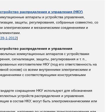
устройство
распределения
и
управления
(
НКУ
)
оммутационные
аппараты
и
устройства
управления
,
лизации
,
защиты
,
регулирования
,
собранные
совместно
,
со
ми
электрическими
и
механическими
соединениями
и
элементами
.
439
-
1
-
2012
]
устройство
распределения
и
управления
овольтных
коммутационных
аппаратов
с
устройствами
рения
,
сигнализации
,
защиты
,
регулирования
и
т
.
п
.,
ированных
изготовителем
НКУ
(
под
его
ответственность
на
ивной
основе
)
со
всеми
внутренними
электрическими
и
оединениями
с
соответствующими
конструктивными
тандарте
сокращение
НКУ
используют
для
обозначения
мплектных
устройств
распределения
и
управления
.
дящие
в
состав
НКУ
,
могут
быть
электромеханическими
или
причинам
,
например
по
условиям
транспортирования
или