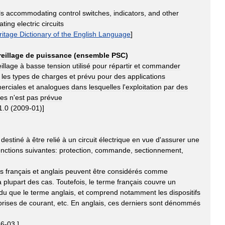
ls
accommodating
control
switches
,
indicators
,
and
other
ating
electric
circuits
ritage
Dictionary
of
the
English
Language
]
eillage
de
puissance
(
ensemble
PSC
)
illage
à
basse
tension
utilisé
pour
répartir
et
commander
les
types
de
charges
et
prévu
pour
des
applications
erciales
et
analogues
dans
lesquelles
l
'
exploitation
par
des
res
n
'
est
pas
prévue
1
.
0
(
2009
-
01
)]
destiné
à
être
relié
à
un
circuit
électrique
en
vue
d
'
assurer
une
onctions
suivantes:
protection
,
commande
,
sectionnement
,
s
français
et
anglais
peuvent
être
considérés
comme
a
plupart
des
cas
.
Toutefois
,
le
terme
français
couvre
un
du
que
le
terme
anglais
,
et
comprend
notamment
les
dispositifs
prises
de
courant
,
etc
.
En
anglais
,
ces
derniers
sont
dénommés
16
-
03
]