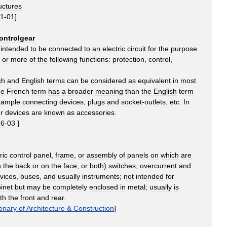
uctures
11
-
01
]
ontrolgear
intended
to
be
connected
to
an
electric
circuit
for
the
purpose
or
more
of
the
following
functions:
protection
,
control
,
ch
and
English
terms
can
be
considered
as
equivalent
in
most
he
French
term
has
a
broader
meaning
than
the
English
term
xample
connecting
devices
,
plugs
and
socket
-
outlets
,
etc
.
In
er
devices
are
known
as
accessories
.
16
-
03
]
ric
control
panel
,
frame
,
or
assembly
of
panels
on
which
are
n
the
back
or
on
the
face
,
or
both
)
switches
,
overcurrent
and
vices
,
buses
,
and
usually
instruments
;
not
intended
for
inet
but
may
be
completely
enclosed
in
metal
;
usually
is
th
the
front
and
rear
.
ionary
of
Architecture
&
Construction
]