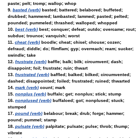
paste; pelt; tromp; wallop; whop
9.
basted (verb)
basted; battered; belabored; buffeted;
drubbed; hammered; lambasted; lammed; pasted; pelted;
pounded; pummeled; thrashed; walloped; whopped
10.
best (verb)
best; conquer; defeat; outdo; overcame; rout;
subdue; trounce; vanquish; worst
11.
cheat (verb)
boodle; cheat; chisel; chouse; cozen;
defraud; diddle; do; flimflam; gyp; overreach; ream; sucker;
swindle; take
12.
frustrate (verb)
baffle; balk; bilk; circumvent; dash;
disappoint; foil; frustrate; ruin; thwart
13.
frustrated (verb)
baffled; balked; bilked; circumvented;
dashed; disappointed; foiled; frustrated; ruined; thwarted
14.
mark (verb)
count; mark
15.
nonplus (verb)
buffalo; get; nonplus; stick; stump
16.
nonplused (verb)
buffaloed; got; nonplused; stuck;
stumped
17.
pound (verb)
belabour; break; drub; forge; hammer;
pound; pummel; stamp
18.
pulsate (verb)
palpitate; pulsate; pulse; throb; thump;
vibrate