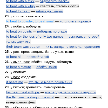
to beat with a stick
—
отдубасить палкой
to beat with a whip
— хлестать, стегать кнутом
to beat to death
—
забить до смерти
23.
v
колоть, измельчать
to beat to powder, to beat small
—
истолочь в порошок
24.
v
побить, победить
to beat on points
—
победить по очкам
to beat for the loss of only two games
—
выиграть с потерей
только двух игр
their team was beaten
—
их команда потерпела поражение
25.
v разг.
превосходить; быть лучше, выше
to beat all
—
превзойти всё
26.
v амер. разг.
обойти, надуть, обмануть
to beat a statute
—
обойти закон
27.
v
обогнать
28.
v разг.
озадачить
it beats me
—
это выше моего понимания
29.
v
биться; трепетать; пульсировать
his heart beat with joy
—
его сердце забилось от радости
the flag was beating in the wind
— флаг развевался по ветру,
ветер трепал флаг
30.
v
обыскивать, обшаривать, устраивать облаву