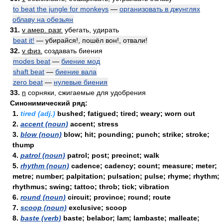
to beat the jungle for monkeys
—
организовать в джунглях
облаву на обезьян
31.
v амер. разг.
убегать, удирать
beat it!
— убирайся!, пошёл вон!, отвали!
32.
v физ.
создавать биения
modes beat
—
биение мод
shaft beat
—
биение вала
zero beat
—
нулевые биения
33.
n
сорняки, сжигаемые для удобрения
Синонимический ряд:
1.
tired (adj.)
bushed; fatigued; tired; weary; worn out
2.
accent (noun)
accent; stress
3.
blow (noun)
blow; hit; pounding; punch; strike; stroke;
thump
4.
patrol (noun)
patrol; post; precinct; walk
5.
rhythm (noun)
cadence; cadency; count; measure; meter;
metre; number; palpitation; pulsation; pulse; rhyme; rhythm;
rhythmus; swing; tattoo; throb; tick; vibration
6.
round (noun)
circuit; province; round; route
7.
scoop (noun)
exclusive; scoop
8.
baste (verb)
baste; belabor; lam; lambaste; malleate;