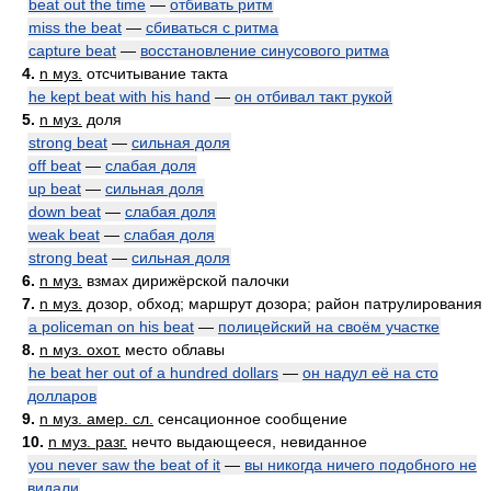
beat out the time
—
отбивать ритм
miss the beat
—
сбиваться с ритма
capture beat
—
восстановление синусового ритма
4.
n муз.
отсчитывание такта
he kept beat with his hand
—
он отбивал такт рукой
5.
n муз.
доля
strong beat
—
сильная доля
off beat
—
слабая доля
up beat
—
сильная доля
down beat
—
слабая доля
weak beat
—
слабая доля
strong beat
—
сильная доля
6.
n муз.
взмах дирижёрской палочки
7.
n муз.
дозор, обход; маршрут дозора; район патрулирования
a policeman on his beat
—
полицейский на своём участке
8.
n муз. охот.
место облавы
he beat her out of a hundred dollars
—
он надул её на сто
долларов
9.
n муз. амер. сл.
сенсационное сообщение
10.
n муз. разг.
нечто выдающееся, невиданное
you never saw the beat of it
—
вы никогда ничего подобного не
видали