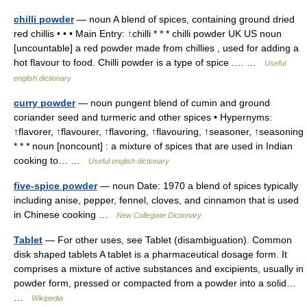
chilli powder
— noun A blend of spices, containing ground dried
red chillis • • • Main Entry: ↑chilli * * * chilli powder UK US noun
[uncountable] a red powder made from chillies , used for adding a
hot flavour to food. Chilli powder is a type of spice .… …
Useful
english dictionary
curry powder
— noun pungent blend of cumin and ground
coriander seed and turmeric and other spices • Hypernyms:
↑flavorer, ↑flavourer, ↑flavoring, ↑flavouring, ↑seasoner, ↑seasoning
* * * noun [noncount] : a mixture of spices that are used in Indian
cooking to… …
Useful english dictionary
five-spice powder
— noun Date: 1970 a blend of spices typically
including anise, pepper, fennel, cloves, and cinnamon that is used
in Chinese cooking …
New Collegiate Dictionary
Tablet
— For other uses, see Tablet (disambiguation). Common
disk shaped tablets A tablet is a pharmaceutical dosage form. It
comprises a mixture of active substances and excipients, usually in
powder form, pressed or compacted from a powder into a solid…
…
Wikipedia