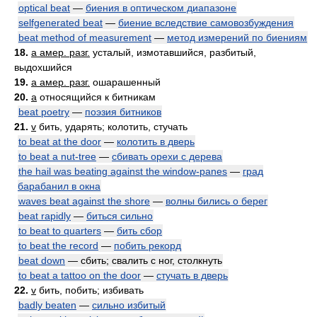
optical beat
—
биения в оптическом диапазоне
selfgenerated beat
—
биение вследствие самовозбуждения
beat method of measurement
—
метод измерений по биениям
18.
a амер. разг.
усталый, измотавшийся, разбитый,
выдохшийся
19.
a амер. разг.
ошарашенный
20.
a
относящийся к битникам
beat poetry
—
поэзия битников
21.
v
бить, ударять; колотить, стучать
to beat at the door
—
колотить в дверь
to beat a nut-tree
—
сбивать орехи с дерева
the hail was beating against the window-panes
—
град
барабанил в окна
waves beat against the shore
—
волны бились о берег
beat rapidly
—
биться сильно
to beat to quarters
—
бить сбор
to beat the record
—
побить рекорд
beat down
— сбить; свалить с ног, столкнуть
to beat a tattoo on the door
—
стучать в дверь
22.
v
бить, побить; избивать
badly beaten
—
сильно избитый