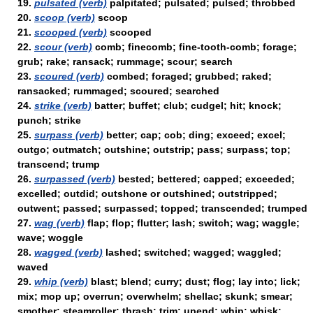
19.
pulsated (verb)
palpitated; pulsated; pulsed; throbbed
20.
scoop (verb)
scoop
21.
scooped (verb)
scooped
22.
scour (verb)
comb; finecomb; fine-tooth-comb; forage;
grub; rake; ransack; rummage; scour; search
23.
scoured (verb)
combed; foraged; grubbed; raked;
ransacked; rummaged; scoured; searched
24.
strike (verb)
batter; buffet; club; cudgel; hit; knock;
punch; strike
25.
surpass (verb)
better; cap; cob; ding; exceed; excel;
outgo; outmatch; outshine; outstrip; pass; surpass; top;
transcend; trump
26.
surpassed (verb)
bested; bettered; capped; exceeded;
excelled; outdid; outshone or outshined; outstripped;
outwent; passed; surpassed; topped; transcended; trumped
27.
wag (verb)
flap; flop; flutter; lash; switch; wag; waggle;
wave; woggle
28.
wagged (verb)
lashed; switched; wagged; waggled;
waved
29.
whip (verb)
blast; blend; curry; dust; flog; lay into; lick;
mix; mop up; overrun; overwhelm; shellac; skunk; smear;
smother; steamroller; thrash; trim; upend; whip; whisk;