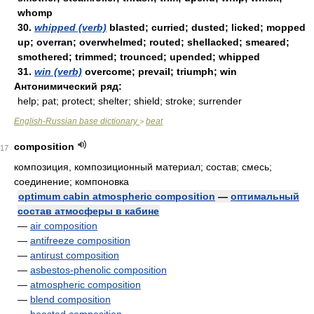
whomp
30.
whipped (verb)
blasted; curried; dusted; licked; mopped
up; overran; overwhelmed; routed; shellacked; smeared;
smothered; trimmed; trounced; upended; whipped
31.
win (verb)
overcome; prevail; triumph; win
Антонимический ряд:
help; pat; protect; shelter; shield; stroke; surrender
English-Russian base dictionary
beat
>
composition
17
композиция, композиционный материал; состав; смесь;
соединение; компоновка
optimum cabin atmospheric composition
—
оптимальный
состав атмосферы в кабине
—
air composition
—
antifreeze composition
—
antirust composition
—
asbestos-phenolic composition
—
atmospheric composition
—
blend composition