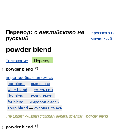
Перевод:
с английского на
с русского на
русский
английский
powder blend
Толкование
Перевод
powder blend
1
порошкообразная смесь
tea blend
—
смесь чая
wine blend
—
смесь вин
dry blend
—
сухая смесь
fat blend
—
жировая смесь
soup blend
—
суповая смесь
The English-Russian dictionary general scientific
powder blend
>
powder blend
2