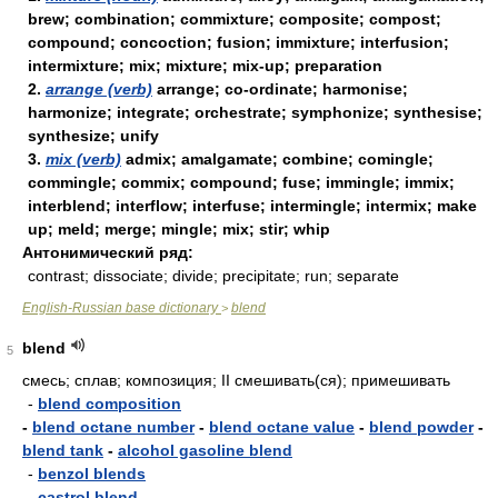
brew; combination; commixture; composite; compost;
compound; concoction; fusion; immixture; interfusion;
intermixture; mix; mixture; mix-up; preparation
2.
arrange (verb)
arrange; co-ordinate; harmonise;
harmonize; integrate; orchestrate; symphonize; synthesise;
synthesize; unify
3.
mix (verb)
admix; amalgamate; combine; comingle;
commingle; commix; compound; fuse; immingle; immix;
interblend; interflow; interfuse; intermingle; intermix; make
up; meld; merge; mingle; mix; stir; whip
Антонимический ряд:
contrast; dissociate; divide; precipitate; run; separate
English-Russian base dictionary
blend
>
blend
5
смесь; сплав; композиция; II смешивать(ся); примешивать
-
blend composition
-
blend octane number
-
blend octane value
-
blend powder
-
blend tank
-
alcohol gasoline blend
-
benzol blends
-
castrol blend