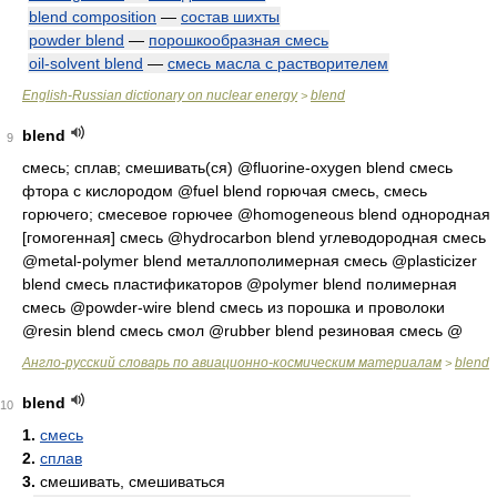
blend composition
—
состав шихты
powder blend
—
порошкообразная смесь
oil-solvent blend
—
смесь масла с растворителем
English-Russian dictionary on nuclear energy
blend
>
blend
9
смесь; сплав; смешивать(ся) @fluorine-oxygen blend смесь
фтора с кислородом @fuel blend горючая смесь, смесь
горючего; смесевое горючее @homogeneous blend однородная
[гомогенная] смесь @hydrocarbon blend углеводородная смесь
@metal-polymer blend металлополимерная смесь @plasticizer
blend смесь пластификаторов @polymer blend полимерная
смесь @powder-wire blend смесь из порошка и проволоки
@resin blend смесь смол @rubber blend резиновая смесь @
Англо-русский словарь по авиационно-космическим материалам
blend
>
blend
10
1.
смесь
2.
сплав
3.
смешивать, смешиваться