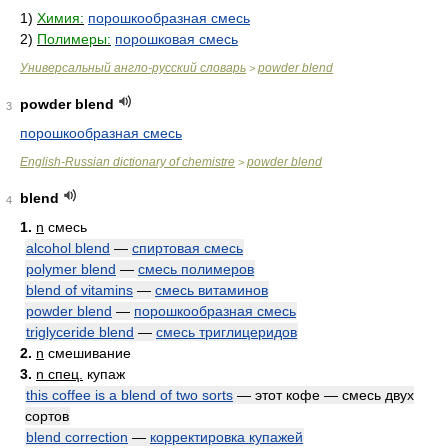
1)
Химия:
порошкообразная смесь
2)
Полимеры:
порошковая смесь
Универсальный англо-русский словарь
powder blend
>
powder blend
3
порошкообразная смесь
English-Russian dictionary of chemistre
powder blend
>
blend
4
1.
n
смесь
alcohol blend
—
спиртовая смесь
polymer blend
—
смесь полимеров
blend of vitamins
—
смесь витаминов
powder blend
—
порошкообразная смесь
triglyceride blend
—
смесь триглицеридов
2.
n
смешивание
3.
n спец.
купаж
this coffee is a blend of two sorts
— этот кофе — смесь двух
сортов
blend correction
—
корректировка купажей