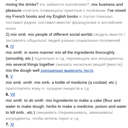
mixing the drinks?
кто займется коктейлями?;
mix business and
pleasure
сочетать /совмещать/ приятное с полезным;
I've mixed
my French books and my English books
я спутал /смешал,
поставил рядом, поставил вместе/ французские и английские
книги
2)
mix smb.
mix people of different social worlds
сводить вместе /
заставлять общаться/ людей разных социальных положений
4.
IV
mix smth. in some manner
mix all the ingredients thoroughly
(smoothly, etc.)
тщательно и т.д. перемещать все ингредиенты;
mix several things together
смешать несколько вещей [вместе];
mix the dough well
хорошенько вымесить тесто
5.
V
mix smb. smth.
mix smb. a bottle of medicine
(a cocktail, etc.)
приготовлять кому-л. пузырек лекарств и т.д.
6.
VII
mix smth. to do smth.
mix ingredients to make a cake
(flour and
water to make dough, herbs to make a medicine, poison and water
to kill smb., etc.)
смешивать /перемешивать, замешивать/
ингредиенты, чтобы испечь пирог и т.д.
7.
XI