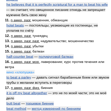
he believes that it is perfectly scriptural for a man to beat his wife
— он считает, что священное писание отнюдь не запрещает
мужчине бить свою жену
11.
n амер. разг.
мошенник, обманщик
hotel beats
— постояльцы, уезжающие из гостиницы, не
уплатив по счёту
12.
n амер. разг.
тунеядец
13.
n амер. разг. разг.
надувательство; мошенничество
14.
n амер. разг.
убытки
15.
n амер. разг.
батман
half-counter beat
—
полукруговой батман
16.
n амер. разг. мор.
лавирование; курс против течения или
ветра
кино «хлопушка»
to beat a parley
— давать сигнал барабанным боем или звуком
трубы о желании вступить в переговоры
17.
n амер. разг. физ.
биения
it is off my beat altogether
— это не по моей части; это не моё
дело
butt beat
—
торцевое биение
beat method
—
метод измерений по биениям