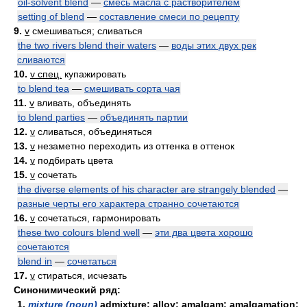
oil-solvent blend
—
смесь масла с растворителем
setting of blend
—
составление смеси по рецепту
9.
v
смешиваться; сливаться
the two rivers blend their waters
—
воды этих двух рек
сливаются
10.
v спец.
купажировать
to blend tea
—
смешивать сорта чая
11.
v
вливать, объединять
to blend parties
—
объединять партии
12.
v
сливаться, объединяться
13.
v
незаметно переходить из оттенка в оттенок
14.
v
подбирать цвета
15.
v
сочетать
the diverse elements of his character are strangely blended
—
разные черты его характера странно сочетаются
16.
v
сочетаться, гармонировать
these two colours blend well
—
эти два цвета хорошо
сочетаются
blend in
—
сочетаться
17.
v
стираться, исчезать
Синонимический ряд:
1.
mixture (noun)
admixture; alloy; amalgam; amalgamation;