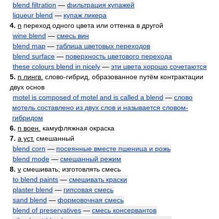
blend filtration
—
фильтрация купажей
liqueur blend
—
купаж ликера
4.
n
переход одного цвета или оттенка в другой
wine blend
—
смесь вин
blend map
—
таблица цветовых переходов
blend surface
—
поверхность цветового перехода
these colours blend in nicely
—
эти цвета хорошо сочетаются
5.
n лингв.
слово-гибрид, образованное путём контрактации
двух основ
motel is composed of motel and is called a blend
—
слово
мотель составлено из двух слов и называется словом-
гибридом
6.
n воен.
камуфляжная окраска
7.
a уст.
смешанный
blend corn
—
посеянные вместе пшеница и рожь
blend mode
—
смешанный режим
8.
v
смешивать; изготовлять смесь
to blend paints
—
смешивать краски
plaster blend
—
гипсовая смесь
sand blend
—
формовочная смесь
blend of preservatives
—
смесь консервантов