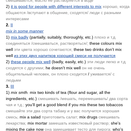
смешиваются, масло не растворяется в воде
2)
it is good for people with different interests to mix
хорошо, когда
общаются /вступают в общение, сходятся/ люди с разными
интересами
2.
II
mix in some manner
1)
mix badly
(partially, suitably, thoroughly, etc.)
плохо и т.д.
соединяться /смешиваться, растворяться/;
these colours mix
well
эти цвета хорошо сочетаются;
these two drinks don't mix
well
из этих двух напитков хорошей смеси не получается
2)
these people mix well
(badly, easily, etc.)
эти люди легко и т.д.
сходятся с другими;
he doesn't mix well
он не очень
общительный человек, он плохо сходится
/
уживается/ с
людьми
3.
III
1)
mix smth.
mix two kinds of tea
(flour and sugar, all the
ingredients, etc.)
смешивать /мешать, перемешивать/ два сорта
чая и т.д.;
you'll get a good blend if you mix these two tobaccos
смешайте эти два сорта табаку и у вас получится хорошая
смесь;
mix a salad
приготовить салат;
mix drugs
смешивать
лекарства;
mix mortar
замешать известковый раствор;
she's
mixing the cake now
она замешивает тесто для пирога;
who's