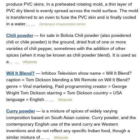
produce PVC skins. In a preheated rotating mold, a thin layer of
PVC dry blend is evenly spread across the mold surface. The mold
is transferred to an oven to fuse the PVC skin and is finally cooled
in a water… …
Dictionary of automotive terms
Chili powder
— for sale in Bolivia Chili powder (also powdered
chili or chile powder) is the ground, dried fruit of one or more
varieties of chili pepper, sometimes with the addition of other
spices (when it may be known as chili powder blend). It is used as
a… …
Wikipedia
Will It Blend?
— Infobox Television show name = Will It Blend?
caption = Tom Dickson blending a Wii Remote on Will It Blend?
genre = Viral marketing, Paid programming creator = George
Wright Tom Dickson starring = Tom Dickson country = USA
language = English… …
Wikipedia
Curry powder
— is a mixture of spices of widely varying
composition based on South Asian cuisine. Curry powder, and the
contemporary English use of the word curry are Western
inventions and do not reflect any specific Indian food, though a
similar mixture of… …
Wikipedia