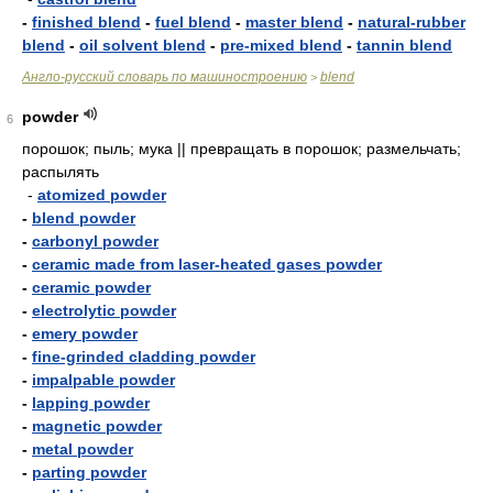
-
finished blend
-
fuel blend
-
master blend
-
natural-rubber
blend
-
oil solvent blend
-
pre-mixed blend
-
tannin blend
Англо-русский словарь по машиностроению
blend
>
powder
6
порошок; пыль; мука || превращать в порошок; размельчать;
распылять
-
atomized powder
-
blend powder
-
carbonyl powder
-
ceramic made from laser-heated gases powder
-
ceramic powder
-
electrolytic powder
-
emery powder
-
fine-grinded cladding powder
-
impalpable powder
-
lapping powder
-
magnetic powder
-
metal powder
-
parting powder