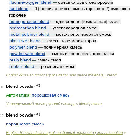
fluorine-oxygen blend
—
смесь фтора с кислородом
fuel blend
—
1) горючая смесь, смесь горючего 2) смесевое
горючее
homogeneous blend
—
однородная [гомогенная] смесь
hydrocarbon blend
—
углеводородная смесь
metal-polymer blend
—
металлополимерная смесь
plasticizer blend
—
смесь пластификаторов
polymer blend
—
полимерная смесь
powder-wire blend
—
смесь из порошка и проволоки
resin blend
—
смесь смол
rubber blend
—
резиновая смесь
English-Russian dictionary of aviation and space materials
blend
>
blend powder
11
Автоматика:
порошковая смесь
Универсальный англо-русский словарь
blend powder
>
blend powder
12
порошковая смесь
English-Russian dictionary of mechanical engineering and automation
>