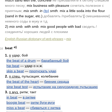
much sand with the, concrete
не прибавляйте к бетону слишком
много песку;
mix business with pleasure
сочетать полезное с
приятным;
mix smth. in
(to)
smth.
mix a little soda into the flour
(sand in the sugar, etc.)
добавлять /прибавлять/
[
смешиванием]
немного соды в муку и т.д.
2)
mix smb. with smb.
mix good people with bad
сводить /
соединять/ хороших людей с плохими
English-Russian dictionary of verb phrases
mix
>
beat
16
1.
n
удар; бой
the beat of a drum
—
барабанный бой
hip beat
— удар о н.ж.
skip a beat
—
пропускать удар
2.
n спец.
пульсация; колебание
the beat of the heart
—
биение сердца
sine beat test
—
испытание на синусоидную пульсацию
3.
n муз.
ритм; такт
in beat
—
в ритме
boogie beat
—
ритм буги-вуги
miss a beat
—
сбиваться с ритма