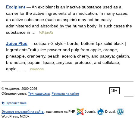
Excipient
— An excipient is an inactive substance used as a
carrier for the active ingredients of a medication. In many cases,
an active substance (such as aspirin) may not be easily
administered and absorbed by the human body; in such cases the
substance in …
Wikipedia
Juice Plus
— colspan=2 style= border bottom:1px solid black |
IngredientsFruit juice powder and pulp from apple, orange,
pineapple, cranberry, peach, acerola cherry, and papaya; gelatin,
bromelain, papain, lipase, amylase, protease, and cellulase;
apple… …
Wikipedia
© Академик, 2000-2026
18+
Обратная связь:
Техподдержка
,
Реклама на сайте
👣 Путешествия
Экспорт словарей на сайты
, сделанные на PHP,
Joomla,
Drupal,
WordPress, MODx.