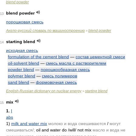
blend powder
blend powder
13
порошковая смесь
Англо-русский словарь по машиностроению
blend powder
>
starting blend
14
исходная смесь
formulation of the cement blend
—
состав цементной смеси
oil-solvent blend
—
смесь масла с растворителем
powder blend
—
порошкообразная смесь
polymer blend
—
смесь полимеров
sand blend
—
формовочная смесь
English-Russian dictionary on nuclear energy
starting blend
>
mix
15
1.
I
abs
1)
milk and water mix
молоко и вода смешиваются
/
могут
смешиваться/;
oil and water do /will/ not mix
масло и вода не