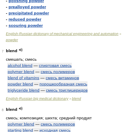
-
polishing powder
-
prealloyed powder
-
precipitated powder
-
reduced powder
-
scouring powder
English-Russian dictionary of mechanical engineering and automation
>
powder
blend
7
смешать; смесь
alcohol blend
—
спиртовая смесь
polymer blend
—
смесь полимеров
blend of vitamins
—
смесь витаминов
powder blend
—
порошкообразная смесь
triglyceride blend
—
смесь триглицеридов
English-Russian big medical dictionary
blend
>
blend
8
смесь; композиция; шихта; средний продукт
polymer blend
—
смесь полимеров
starting blend
—
исходная смесь