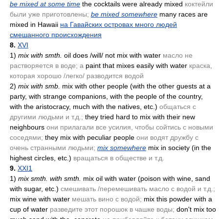
be mixed at some time
the cocktails were already mixed
коктейли
были уже приготовлены;
be mixed somewhere
many races are
mixed in Hawaii
на Гавайских островах много людей
смешанного происхождения
8.
XVI
1)
mix with smth.
oil does /will/ not mix with water
масло не
растворяется в воде; а
paint that mixes easily with water
краска,
которая хорошо /легко/ разводится водой
2)
mix with smb.
mix with other people
(with the other guests at a
party, with strange companions, with the people of the country,
with the aristocracy, much with the natives, etc.)
общаться с
другими людьми и т.д.;
they tried hard to mix with their new
neighbours
они прилагали все усилия, чтобы сойтись с новыми
соседями;
they mix with peculiar people
они водят дружбу с
очень странными людьми;
mix somewhere
mix in society
(in the
highest circles, etc.)
вращаться в обществе и т.д.
9.
XXI1
1)
mix smth. with smth.
mix oil with water
(poison with wine, sand
with sugar, etc.)
смешивать /перемешивать масло с водой и т.д.;
mix wine with water
мешать вино с водой;
mix this powder with a
cup of water
разведите этот порошок в чашке воды;
don't mix too