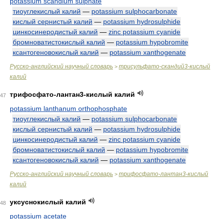
potassium scandium sulphate
тиоуглекислый калий
—
potassium sulphocarbonate
кислый сернистый калий
—
potassium hydrosulphide
цинкосинеродистый калий
—
zinc potassium cyanide
бромноватистокислый калий
—
potassium hypobromite
ксантогеновокислый калий
—
potassium xanthogenate
Русско-английский научный словарь
трисульфато-скандий3-кислый
>
калий
трифосфато-лантан3-кислый калий
47
potassium lanthanum orthophosphate
тиоуглекислый калий
—
potassium sulphocarbonate
кислый сернистый калий
—
potassium hydrosulphide
цинкосинеродистый калий
—
zinc potassium cyanide
бромноватистокислый калий
—
potassium hypobromite
ксантогеновокислый калий
—
potassium xanthogenate
Русско-английский научный словарь
трифосфато-лантан3-кислый
>
калий
уксуснокислый калий
48
potassium acetate