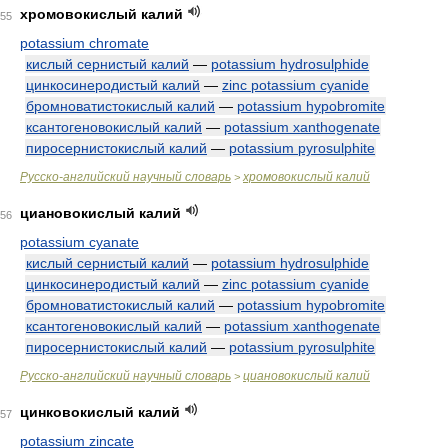
хромовокислый калий
55
potassium chromate
кислый сернистый калий
—
potassium hydrosulphide
цинкосинеродистый калий
—
zinc potassium cyanide
бромноватистокислый калий
—
potassium hypobromite
ксантогеновокислый калий
—
potassium xanthogenate
пиросернистокислый калий
—
potassium pyrosulphite
Русско-английский научный словарь
хромовокислый калий
>
циановокислый калий
56
potassium cyanate
кислый сернистый калий
—
potassium hydrosulphide
цинкосинеродистый калий
—
zinc potassium cyanide
бромноватистокислый калий
—
potassium hypobromite
ксантогеновокислый калий
—
potassium xanthogenate
пиросернистокислый калий
—
potassium pyrosulphite
Русско-английский научный словарь
циановокислый калий
>
цинковокислый калий
57
potassium zincate