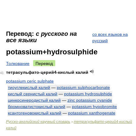
Перевод:
с русского на
со всех языков на
все языки
русский
potassium+hydrosulphide
Толкование
Перевод
тетрасульфато-церий4-кислый калий
41
potassium ceric sulphate
тиоуглекислый калий
—
potassium sulphocarbonate
кислый сернистый калий
—
potassium hydrosulphide
цинкосинеродистый калий
—
zinc potassium cyanide
бромноватистокислый калий
—
potassium hypobromite
ксантогеновокислый калий
—
potassium xanthogenate
Русско-английский научный словарь
тетрасульфато-церий4-кислый
>
калий