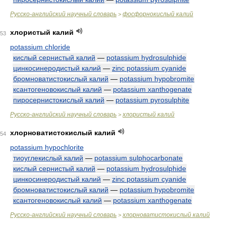
Русско-английский научный словарь
фосфорнокислый калий
>
хлористый калий
53
potassium chloride
кислый сернистый калий
—
potassium hydrosulphide
цинкосинеродистый калий
—
zinc potassium cyanide
бромноватистокислый калий
—
potassium hypobromite
ксантогеновокислый калий
—
potassium xanthogenate
пиросернистокислый калий
—
potassium pyrosulphite
Русско-английский научный словарь
хлористый калий
>
хлорноватистокислый калий
54
potassium hypochlorite
тиоуглекислый калий
—
potassium sulphocarbonate
кислый сернистый калий
—
potassium hydrosulphide
цинкосинеродистый калий
—
zinc potassium cyanide
бромноватистокислый калий
—
potassium hypobromite
ксантогеновокислый калий
—
potassium xanthogenate
Русско-английский научный словарь
хлорноватистокислый калий
>