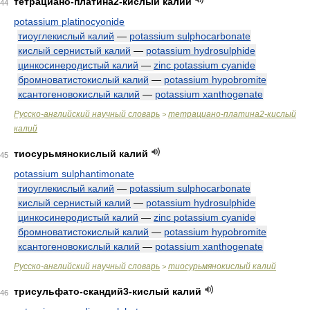
тетрациано-платина2-кислый калий
44
potassium platinocyonide
тиоуглекислый калий
—
potassium sulphocarbonate
кислый сернистый калий
—
potassium hydrosulphide
цинкосинеродистый калий
—
zinc potassium cyanide
бромноватистокислый калий
—
potassium hypobromite
ксантогеновокислый калий
—
potassium xanthogenate
Русско-английский научный словарь
тетрациано-платина2-кислый
>
калий
тиосурьмянокислый калий
45
potassium sulphantimonate
тиоуглекислый калий
—
potassium sulphocarbonate
кислый сернистый калий
—
potassium hydrosulphide
цинкосинеродистый калий
—
zinc potassium cyanide
бромноватистокислый калий
—
potassium hypobromite
ксантогеновокислый калий
—
potassium xanthogenate
Русско-английский научный словарь
тиосурьмянокислый калий
>
трисульфато-скандий3-кислый калий
46