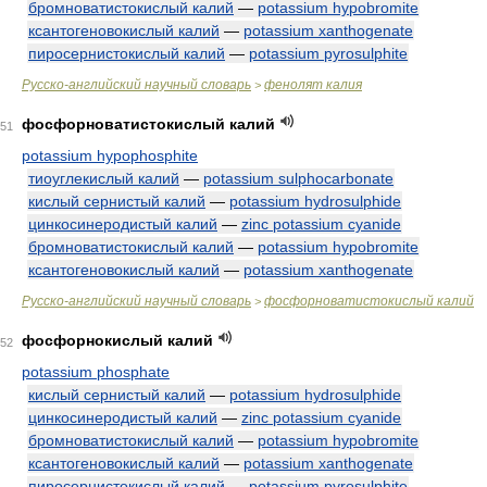
бромноватистокислый калий
—
potassium hypobromite
ксантогеновокислый калий
—
potassium xanthogenate
пиросернистокислый калий
—
potassium pyrosulphite
Русско-английский научный словарь
фенолят калия
>
фосфорноватистокислый калий
51
potassium hypophosphite
тиоуглекислый калий
—
potassium sulphocarbonate
кислый сернистый калий
—
potassium hydrosulphide
цинкосинеродистый калий
—
zinc potassium cyanide
бромноватистокислый калий
—
potassium hypobromite
ксантогеновокислый калий
—
potassium xanthogenate
Русско-английский научный словарь
фосфорноватистокислый калий
>
фосфорнокислый калий
52
potassium phosphate
кислый сернистый калий
—
potassium hydrosulphide
цинкосинеродистый калий
—
zinc potassium cyanide
бромноватистокислый калий
—
potassium hypobromite
ксантогеновокислый калий
—
potassium xanthogenate
пиросернистокислый калий
—
potassium pyrosulphite