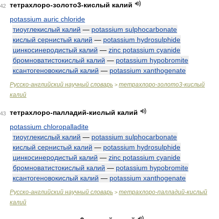
тетрахлоро-золото3-кислый калий
42
potassium auric chloride
тиоуглекислый калий
—
potassium sulphocarbonate
кислый сернистый калий
—
potassium hydrosulphide
цинкосинеродистый калий
—
zinc potassium cyanide
бромноватистокислый калий
—
potassium hypobromite
ксантогеновокислый калий
—
potassium xanthogenate
Русско-английский научный словарь
тетрахлоро-золото3-кислый
>
калий
тетрахлоро-палладий-кислый калий
43
potassium chloropalladite
тиоуглекислый калий
—
potassium sulphocarbonate
кислый сернистый калий
—
potassium hydrosulphide
цинкосинеродистый калий
—
zinc potassium cyanide
бромноватистокислый калий
—
potassium hypobromite
ксантогеновокислый калий
—
potassium xanthogenate
Русско-английский научный словарь
тетрахлоро-палладий-кислый
>
калий