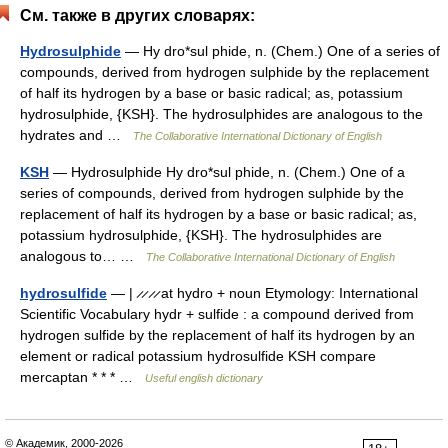
См. также в других словарях:
Hydrosulphide
— Hy dro*sul phide, n. (Chem.) One of a series of
compounds, derived from hydrogen sulphide by the replacement
of half its hydrogen by a base or basic radical; as, potassium
hydrosulphide, {KSH}. The hydrosulphides are analogous to the
hydrates and …
The Collaborative International Dictionary of English
KSH
— Hydrosulphide Hy dro*sul phide, n. (Chem.) One of a
series of compounds, derived from hydrogen sulphide by the
replacement of half its hydrogen by a base or basic radical; as,
potassium hydrosulphide, {KSH}. The hydrosulphides are
analogous to… …
The Collaborative International Dictionary of English
hydrosulfide
— | ̷ ̷ ̷ ̷ at hydro + noun Etymology: International
Scientific Vocabulary hydr + sulfide : a compound derived from
hydrogen sulfide by the replacement of half its hydrogen by an
element or radical potassium hydrosulfide KSH compare
mercaptan * * * …
Useful english dictionary
© Академик, 2000-2026