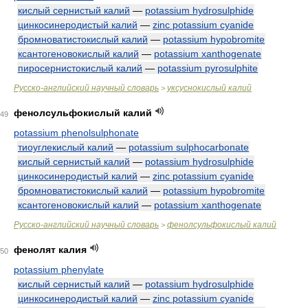
кислый сернистый калий
—
potassium hydrosulphide
цинкосинеродистый калий
—
zinc potassium cyanide
бромноватистокислый калий
—
potassium hypobromite
ксантогеновокислый калий
—
potassium xanthogenate
пиросернистокислый калий
—
potassium pyrosulphite
Русско-английский научный словарь
уксуснокислый калий
>
фенолсульфокислый калий
49
potassium phenolsulphonate
тиоуглекислый калий
—
potassium sulphocarbonate
кислый сернистый калий
—
potassium hydrosulphide
цинкосинеродистый калий
—
zinc potassium cyanide
бромноватистокислый калий
—
potassium hypobromite
ксантогеновокислый калий
—
potassium xanthogenate
Русско-английский научный словарь
фенолсульфокислый калий
>
фенолят калия
50
potassium phenylate
кислый сернистый калий
—
potassium hydrosulphide
цинкосинеродистый калий
—
zinc potassium cyanide