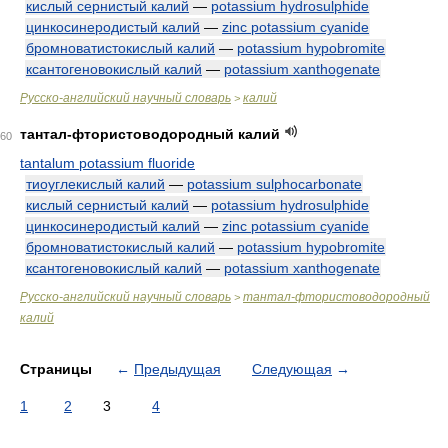
кислый сернистый калий
—
potassium hydrosulphide
цинкосинеродистый калий
—
zinc potassium cyanide
бромноватистокислый калий
—
potassium hypobromite
ксантогеновокислый калий
—
potassium xanthogenate
Русско-английский научный словарь
калий
>
тантал-фтористоводородный калий
60
tantalum potassium fluoride
тиоуглекислый калий
—
potassium sulphocarbonate
кислый сернистый калий
—
potassium hydrosulphide
цинкосинеродистый калий
—
zinc potassium cyanide
бромноватистокислый калий
—
potassium hypobromite
ксантогеновокислый калий
—
potassium xanthogenate
Русско-английский научный словарь
тантал-фтористоводородный
>
калий
Страницы
←
Предыдущая
Следующая
→
1
2
3
4