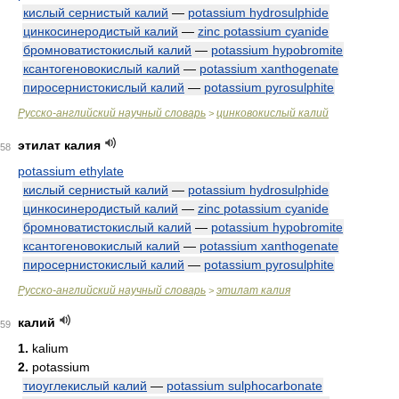
кислый сернистый калий
—
potassium hydrosulphide
цинкосинеродистый калий
—
zinc potassium cyanide
бромноватистокислый калий
—
potassium hypobromite
ксантогеновокислый калий
—
potassium xanthogenate
пиросернистокислый калий
—
potassium pyrosulphite
Русско-английский научный словарь
цинковокислый калий
>
этилат калия
58
potassium ethylate
кислый сернистый калий
—
potassium hydrosulphide
цинкосинеродистый калий
—
zinc potassium cyanide
бромноватистокислый калий
—
potassium hypobromite
ксантогеновокислый калий
—
potassium xanthogenate
пиросернистокислый калий
—
potassium pyrosulphite
Русско-английский научный словарь
этилат калия
>
калий
59
1.
kalium
2.
potassium
тиоуглекислый калий
—
potassium sulphocarbonate