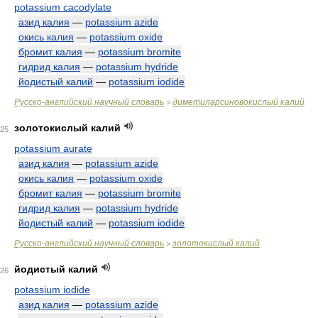
potassium cacodylate
азид калия
—
potassium azide
окись калия
—
potassium oxide
бромит калия
—
potassium bromite
гидрид калия
—
potassium hydride
йодистый калий
—
potassium iodide
Русско-английский научный словарь
диметиларсиновокислый калий
>
золотокислый калий
25
potassium aurate
азид калия
—
potassium azide
окись калия
—
potassium oxide
бромит калия
—
potassium bromite
гидрид калия
—
potassium hydride
йодистый калий
—
potassium iodide
Русско-английский научный словарь
золотокислый калий
>
йодистый калий
26
potassium iodide
азид калия
—
potassium azide