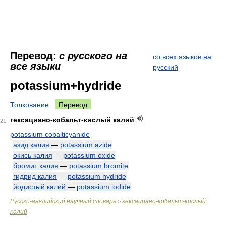
Перевод:
с русского на
со всех языков на
все языки
русский
potassium+hydride
Толкование
Перевод
гексациано-кобальт-кислый калий
21
potassium cobalticyanide
азид калия
—
potassium azide
окись калия
—
potassium oxide
бромит калия
—
potassium bromite
гидрид калия
—
potassium hydride
йодистый калий
—
potassium iodide
Русско-английский научный словарь
гексациано-кобальт-кислый
>
калий