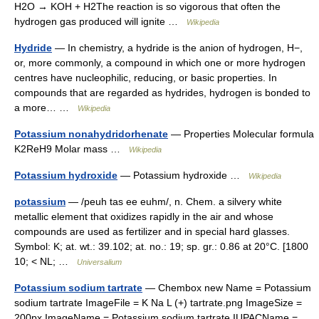
H2O → KOH + H2The reaction is so vigorous that often the
hydrogen gas produced will ignite …
Wikipedia
Hydride
— In chemistry, a hydride is the anion of hydrogen, H−,
or, more commonly, a compound in which one or more hydrogen
centres have nucleophilic, reducing, or basic properties. In
compounds that are regarded as hydrides, hydrogen is bonded to
a more… …
Wikipedia
Potassium nonahydridorhenate
— Properties Molecular formula
K2ReH9 Molar mass …
Wikipedia
Potassium hydroxide
— Potassium hydroxide …
Wikipedia
potassium
— /peuh tas ee euhm/, n. Chem. a silvery white
metallic element that oxidizes rapidly in the air and whose
compounds are used as fertilizer and in special hard glasses.
Symbol: K; at. wt.: 39.102; at. no.: 19; sp. gr.: 0.86 at 20°C. [1800
10; < NL; …
Universalium
Potassium sodium tartrate
— Chembox new Name = Potassium
sodium tartrate ImageFile = K Na L (+) tartrate.png ImageSize =
200px ImageName = Potassium sodium tartrate IUPACName =