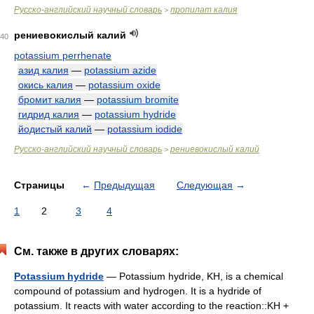
Русско-английский научный словарь
пропилат калия
>
рениевокислый калий
40
potassium perrhenate
азид калия
—
potassium azide
окись калия
—
potassium oxide
бромит калия
—
potassium bromite
гидрид калия
—
potassium hydride
йодистый калий
—
potassium iodide
Русско-английский научный словарь
рениевокислый калий
>
Страницы
←
Предыдущая
Следующая
→
1
2
3
4
См. также в других словарях:
Potassium hydride
— Potassium hydride, KH, is a chemical
compound of potassium and hydrogen. It is a hydride of
potassium. It reacts with water according to the reaction::KH +