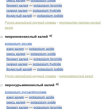
окись калия
—
potassium oxide
бромит калия
—
potassium bromite
гидрид калия
—
potassium hydride
йодистый калий
—
potassium iodide
Русско-английский научный словарь
пентанитро-лантан-кислый
>
калий
пикриновокислый калий
36
potassium picrate
азид калия
—
potassium azide
окись калия
—
potassium oxide
бромит калия
—
potassium bromite
гидрид калия
—
potassium hydride
йодистый калий
—
potassium iodide
Русско-английский научный словарь
пикриновокислый калий
>
пиросурьмянокислый калий
37
potassium pyroantimoniate
азид калия
—
potassium azide
окись калия
—
potassium oxide
бромит калия
—
potassium bromite