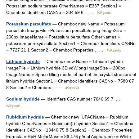
Potassium sodium tartrate OtherNames = E337 Section1 =
Chembox Identifiers CASNo = 304 59 6… …
Wikipedia
Potassium persulfate
— Chembox new Name = Potassium
persulfate ImageFile =Potassium persulfate.png ImageSize =
200px ImageName = Potassium persulfate OtherNames =
potassium peroxydisulfate Section1 = Chembox Identifiers CASNo
= 7727 21 1 Section2 = Chembox Properties… …
Wikipedia
Lithium hydride
— Chembox new Name = Lithium hydride
ImageFile = Lithium hydride 3D vdW.png ImageSize = 200px
ImageName = Space filling model of part of the crystal structure of
lithium hydride Section1 = Chembox Identifiers CASNo = 7580 67
8 Section2 = Chembox… …
Wikipedia
Sodium hydride
— Identifiers CAS number 7646 69 7 …
Wikipedia
Rubidium hydride
— Chembox new IUPACName = Rubidium
hydride OtherNames = Rubidium(I) hydride Section1 = Chembox
Identifiers CASNo = 13446 75 8 Section2 = Chembox Properties
Formula = RbH MolarMass = 86.476 g/mol Appearance = White