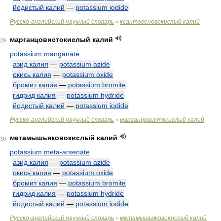
йодистый калий
—
potassium iodide
Русско-английский научный словарь
ксантогеновокислый калий
>
марганцовистокислый калий
29
potassium manganate
азид калия
—
potassium azide
окись калия
—
potassium oxide
бромит калия
—
potassium bromite
гидрид калия
—
potassium hydride
йодистый калий
—
potassium iodide
Русско-английский научный словарь
марганцовистокислый калий
>
метамышьяковокислый калий
30
potassium meta-arsenate
азид калия
—
potassium azide
окись калия
—
potassium oxide
бромит калия
—
potassium bromite
гидрид калия
—
potassium hydride
йодистый калий
—
potassium iodide
Русско-английский научный словарь
метамышьяковокислый калий
>