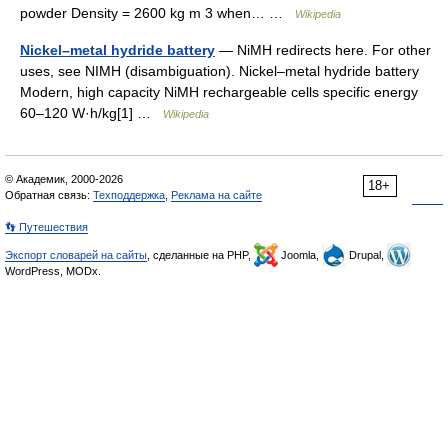
powder Density = 2600 kg m 3 when… …
Wikipedia
Nickel–metal hydride battery
— NiMH redirects here. For other
uses, see NIMH (disambiguation). Nickel–metal hydride battery
Modern, high capacity NiMH rechargeable cells specific energy
60–120 W·h/kg[1] …
Wikipedia
© Академик, 2000-2026
18+
Обратная связь:
Техподдержка
,
Реклама на сайте
👣 Путешествия
Экспорт словарей на сайты
, сделанные на PHP,
Joomla,
Drupal,
WordPress, MODx.