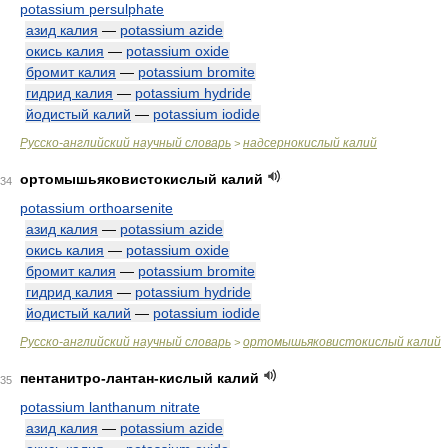
potassium persulphate
азид калия
—
potassium azide
окись калия
—
potassium oxide
бромит калия
—
potassium bromite
гидрид калия
—
potassium hydride
йодистый калий
—
potassium iodide
Русско-английский научный словарь
надсернокислый калий
>
ортомышьяковистокислый калий
34
potassium orthoarsenite
азид калия
—
potassium azide
окись калия
—
potassium oxide
бромит калия
—
potassium bromite
гидрид калия
—
potassium hydride
йодистый калий
—
potassium iodide
Русско-английский научный словарь
ортомышьяковистокислый калий
>
пентанитро-лантан-кислый калий
35
potassium lanthanum nitrate
азид калия
—
potassium azide