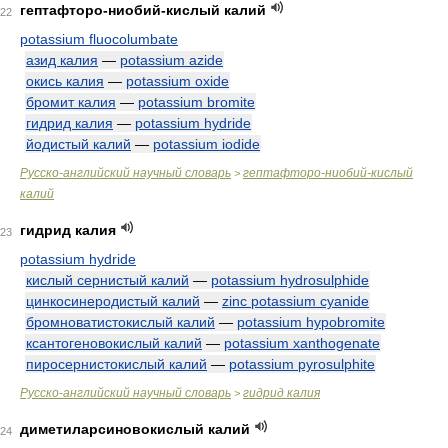
гептафторо-ниобий-кислый калий
22
potassium fluocolumbate
азид калия
—
potassium azide
окись калия
—
potassium oxide
бромит калия
—
potassium bromite
гидрид калия
—
potassium hydride
йодистый калий
—
potassium iodide
Русско-английский научный словарь
гептафторо-ниобий-кислый
>
калий
гидрид калия
23
potassium hydride
кислый сернистый калий
—
potassium hydrosulphide
цинкосинеродистый калий
—
zinc potassium cyanide
бромноватистокислый калий
—
potassium hypobromite
ксантогеновокислый калий
—
potassium xanthogenate
пиросернистокислый калий
—
potassium pyrosulphite
Русско-английский научный словарь
гидрид калия
>
диметиларсиновокислый калий
24