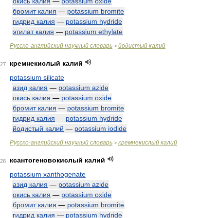
окись калия
—
potassium oxide
бромит калия
—
potassium bromite
гидрид калия
—
potassium hydride
этилат калия
—
potassium ethylate
Русско-английский научный словарь
йодистый калий
>
кремнекислый калий
27
potassium silicate
азид калия
—
potassium azide
окись калия
—
potassium oxide
бромит калия
—
potassium bromite
гидрид калия
—
potassium hydride
йодистый калий
—
potassium iodide
Русско-английский научный словарь
кремнекислый калий
>
ксантогеновокислый калий
28
potassium xanthogenate
азид калия
—
potassium azide
окись калия
—
potassium oxide
бромит калия
—
potassium bromite
гидрид калия
—
potassium hydride