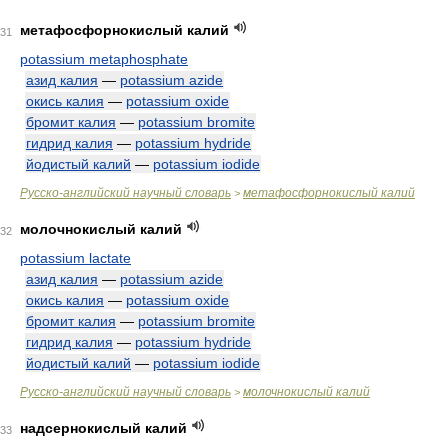
метафосфорнокислый калий
31
potassium metaphosphate
азид калия
—
potassium azide
окись калия
—
potassium oxide
бромит калия
—
potassium bromite
гидрид калия
—
potassium hydride
йодистый калий
—
potassium iodide
Русско-английский научный словарь
метафосфорнокислый калий
>
молочнокислый калий
32
potassium lactate
азид калия
—
potassium azide
окись калия
—
potassium oxide
бромит калия
—
potassium bromite
гидрид калия
—
potassium hydride
йодистый калий
—
potassium iodide
Русско-английский научный словарь
молочнокислый калий
>
надсернокислый калий
33