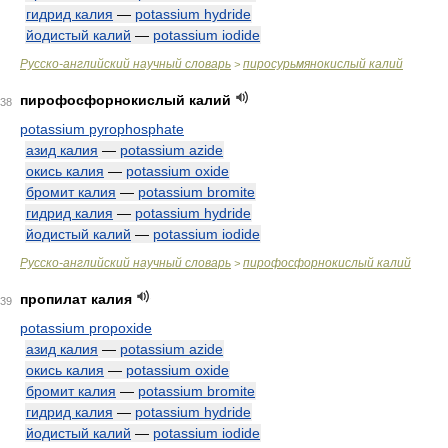
гидрид калия
—
potassium hydride
йодистый калий
—
potassium iodide
Русско-английский научный словарь
пиросурьмянокислый калий
>
пирофосфорнокислый калий
38
potassium pyrophosphate
азид калия
—
potassium azide
окись калия
—
potassium oxide
бромит калия
—
potassium bromite
гидрид калия
—
potassium hydride
йодистый калий
—
potassium iodide
Русско-английский научный словарь
пирофосфорнокислый калий
>
пропилат калия
39
potassium propoxide
азид калия
—
potassium azide
окись калия
—
potassium oxide
бромит калия
—
potassium bromite
гидрид калия
—
potassium hydride
йодистый калий
—
potassium iodide