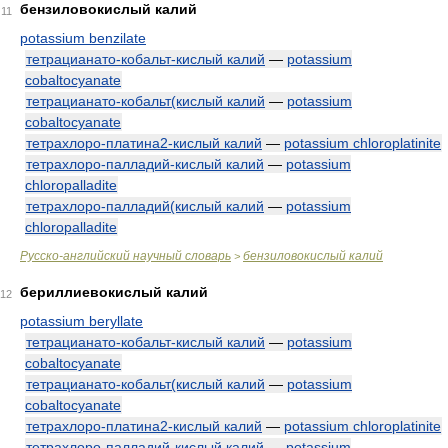
бензиловокислый калий
11
potassium benzilate
тетрацианато-кобальт-кислый калий
—
potassium
cobaltocyanate
тетрацианато-кобальт(кислый калий
—
potassium
cobaltocyanate
тетрахлоро-платина2-кислый калий
—
potassium chloroplatinite
тетрахлоро-палладий-кислый калий
—
potassium
chloropalladite
тетрахлоро-палладий(кислый калий
—
potassium
chloropalladite
Русско-английский научный словарь
бензиловокислый калий
>
бериллиевокислый калий
12
potassium beryllate
тетрацианато-кобальт-кислый калий
—
potassium
cobaltocyanate
тетрацианато-кобальт(кислый калий
—
potassium
cobaltocyanate
тетрахлоро-платина2-кислый калий
—
potassium chloroplatinite
тетрахлоро-палладий-кислый калий
—
potassium