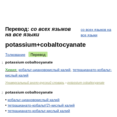
Перевод:
со всех языков
со всех языков на
на все языки
все языки
potassium+cobaltocyanate
Толкование
Перевод
potassium cobaltocyanate
1
Химия:
кобальт-циановокислый калий
,
тетрацианато-кобальт-
кислый калий
Универсальный англо-русский словарь
potassium cobaltocyanate
>
potassium cobaltocyanate
2
•
кобальт-циановокислый калий
•
тетрацианато-кобальт(2)-кислый калий
•
тетрацианато-кобальт-кислый калий