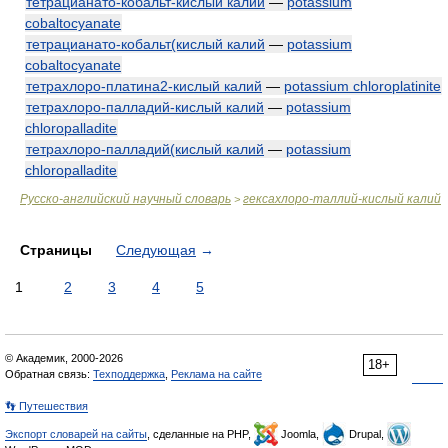
тетрацианато-кобальт-кислый калий
—
potassium
cobaltocyanate
тетрацианато-кобальт(кислый калий
—
potassium
cobaltocyanate
тетрахлоро-платина2-кислый калий
—
potassium chloroplatinite
тетрахлоро-палладий-кислый калий
—
potassium
chloropalladite
тетрахлоро-палладий(кислый калий
—
potassium
chloropalladite
Русско-английский научный словарь
гексахлоро-таллий-кислый калий
>
Страницы
Следующая
→
1
2
3
4
5
© Академик, 2000-2026
18+
Обратная связь:
Техподдержка
,
Реклама на сайте
👣 Путешествия
Экспорт словарей на сайты
, сделанные на PHP,
Joomla,
Drupal,