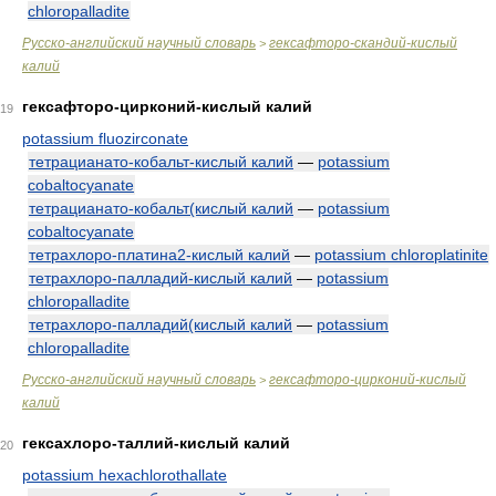
chloropalladite
Русско-английский научный словарь
гексафторо-скандий-кислый
>
калий
гексафторо-цирконий-кислый калий
19
potassium fluozirconate
тетрацианато-кобальт-кислый калий
—
potassium
cobaltocyanate
тетрацианато-кобальт(кислый калий
—
potassium
cobaltocyanate
тетрахлоро-платина2-кислый калий
—
potassium chloroplatinite
тетрахлоро-палладий-кислый калий
—
potassium
chloropalladite
тетрахлоро-палладий(кислый калий
—
potassium
chloropalladite
Русско-английский научный словарь
гексафторо-цирконий-кислый
>
калий
гексахлоро-таллий-кислый калий
20
potassium hexachlorothallate