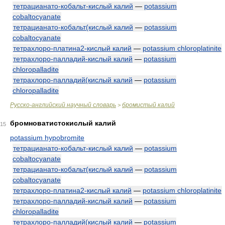
тетрацианато-кобальт-кислый калий
—
potassium
cobaltocyanate
тетрацианато-кобальт(кислый калий
—
potassium
cobaltocyanate
тетрахлоро-платина2-кислый калий
—
potassium chloroplatinite
тетрахлоро-палладий-кислый калий
—
potassium
chloropalladite
тетрахлоро-палладий(кислый калий
—
potassium
chloropalladite
Русско-английский научный словарь
бромистый калий
>
бромноватистокислый калий
15
potassium hypobromite
тетрацианато-кобальт-кислый калий
—
potassium
cobaltocyanate
тетрацианато-кобальт(кислый калий
—
potassium
cobaltocyanate
тетрахлоро-платина2-кислый калий
—
potassium chloroplatinite
тетрахлоро-палладий-кислый калий
—
potassium
chloropalladite
тетрахлоро-палладий(кислый калий
—
potassium