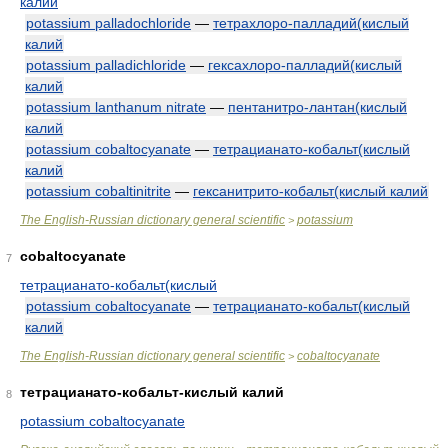
калий
potassium palladochloride
—
тетрахлоро-палладий(кислый
калий
potassium palladichloride
—
гексахлоро-палладий(кислый
калий
potassium lanthanum nitrate
—
пентанитро-лантан(кислый
калий
potassium cobaltocyanate
—
тетрацианато-кобальт(кислый
калий
potassium cobaltinitrite
—
гексанитрито-кобальт(кислый калий
The English-Russian dictionary general scientific
potassium
>
cobaltocyanate
7
тетрацианато-кобальт(кислый
potassium cobaltocyanate
—
тетрацианато-кобальт(кислый
калий
The English-Russian dictionary general scientific
cobaltocyanate
>
тетрацианато-кобальт-кислый калий
8
potassium cobaltocyanate