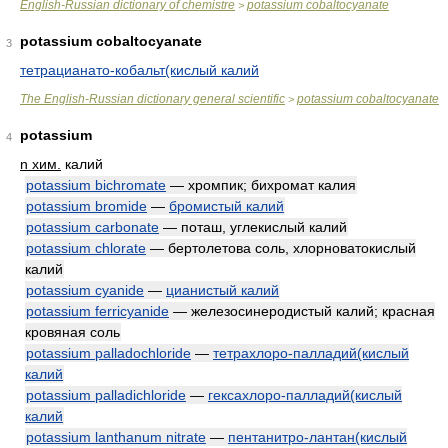
English-Russian dictionary of chemistre
potassium cobaltocyanate
>
potassium cobaltocyanate
3
тетрацианато-кобальт(кислый калий
The English-Russian dictionary general scientific
potassium cobaltocyanate
>
potassium
4
n хим.
калий
potassium bichromate
— хромпик; бихромат калия
potassium bromide
—
бромистый калий
potassium carbonate
— поташ, углекислый калий
potassium chlorate
— бертолетова соль, хлорноватокислый
калий
potassium cyanide
—
цианистый калий
potassium ferricyanide
— железосинеродистый калий; красная
кровяная соль
potassium palladochloride
—
тетрахлоро-палладий(кислый
калий
potassium palladichloride
—
гексахлоро-палладий(кислый
калий
potassium lanthanum nitrate
—
пентанитро-лантан(кислый