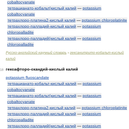
cobaltocyanate
тетрацианато-кобальт(кислый калий
—
potassium
cobaltocyanate
тетрахлоро-платина2-кислый калий
—
potassium chloroplatinite
тетрахлоро-палладий-кислый калий
—
potassium
chloropalladite
тетрахлоро-палладий(кислый калий
—
potassium
chloropalladite
Русско-английский научный словарь
гексанитрито-кобальт-кислый
>
калий
гексафторо-скандий-кислый калий
18
potassium fluoscandate
тетрацианато-кобальт-кислый калий
—
potassium
cobaltocyanate
тетрацианато-кобальт(кислый калий
—
potassium
cobaltocyanate
тетрахлоро-платина2-кислый калий
—
potassium chloroplatinite
тетрахлоро-палладий-кислый калий
—
potassium
chloropalladite
тетрахлоро-палладий(кислый калий
—
potassium