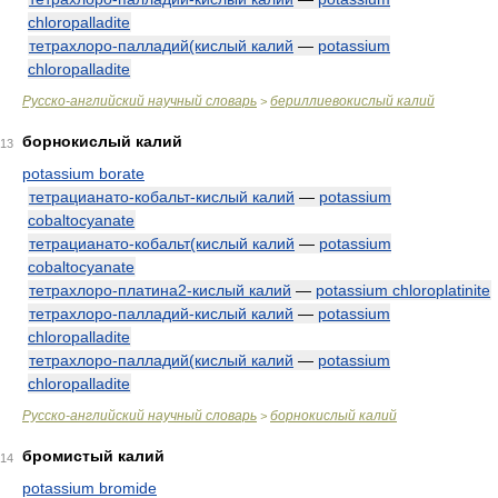
chloropalladite
тетрахлоро-палладий(кислый калий
—
potassium
chloropalladite
Русско-английский научный словарь
бериллиевокислый калий
>
борнокислый калий
13
potassium borate
тетрацианато-кобальт-кислый калий
—
potassium
cobaltocyanate
тетрацианато-кобальт(кислый калий
—
potassium
cobaltocyanate
тетрахлоро-платина2-кислый калий
—
potassium chloroplatinite
тетрахлоро-палладий-кислый калий
—
potassium
chloropalladite
тетрахлоро-палладий(кислый калий
—
potassium
chloropalladite
Русско-английский научный словарь
борнокислый калий
>
бромистый калий
14
potassium bromide