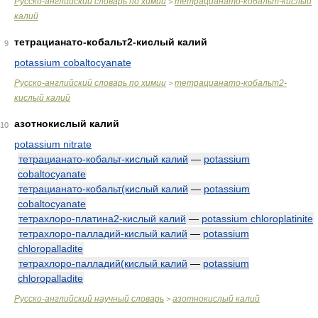
Русско-английский словарь по химии
тетрацианато-кобальт-кислый
>
калий
тетрацианато-кобальт2-кислый калий
9
potassium cobaltocyanate
Русско-английский словарь по химии
тетрацианато-кобальт2-
>
кислый калий
азотнокислый калий
10
potassium nitrate
тетрацианато-кобальт-кислый калий
—
potassium
cobaltocyanate
тетрацианато-кобальт(кислый калий
—
potassium
cobaltocyanate
тетрахлоро-платина2-кислый калий
—
potassium chloroplatinite
тетрахлоро-палладий-кислый калий
—
potassium
chloropalladite
тетрахлоро-палладий(кислый калий
—
potassium
chloropalladite
Русско-английский научный словарь
азотнокислый калий
>