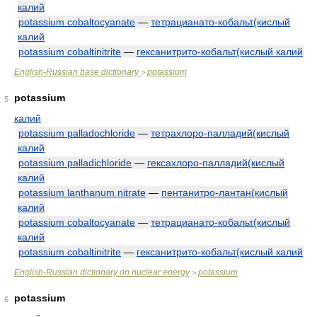
калий
potassium cobaltocyanate
—
тетрацианато-кобальт(кислый
калий
potassium cobaltinitrite
—
гексанитрито-кобальт(кислый калий
English-Russian base dictionary
potassium
>
potassium
5
калий
potassium palladochloride
—
тетрахлоро-палладий(кислый
калий
potassium palladichloride
—
гексахлоро-палладий(кислый
калий
potassium lanthanum nitrate
—
пентанитро-лантан(кислый
калий
potassium cobaltocyanate
—
тетрацианато-кобальт(кислый
калий
potassium cobaltinitrite
—
гексанитрито-кобальт(кислый калий
English-Russian dictionary on nuclear energy
potassium
>
potassium
6