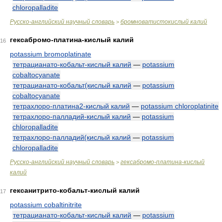
chloropalladite
Русско-английский научный словарь
бромноватистокислый калий
>
гексабромо-платина-кислый калий
16
potassium bromoplatinate
тетрацианато-кобальт-кислый калий
—
potassium
cobaltocyanate
тетрацианато-кобальт(кислый калий
—
potassium
cobaltocyanate
тетрахлоро-платина2-кислый калий
—
potassium chloroplatinite
тетрахлоро-палладий-кислый калий
—
potassium
chloropalladite
тетрахлоро-палладий(кислый калий
—
potassium
chloropalladite
Русско-английский научный словарь
гексабромо-платина-кислый
>
калий
гексанитрито-кобальт-кислый калий
17
potassium cobaltinitrite
тетрацианато-кобальт-кислый калий
—
potassium