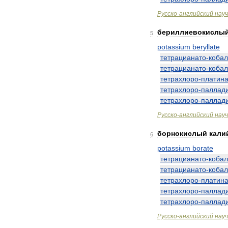
Русско
-
английский
нау
бериллиевокислы
5
potassium
beryllate
тетрацианато
-
кобал
тетрацианато
-
кобал
тетрахлоро
-
платин
тетрахлоро
-
паллад
тетрахлоро
-
паллад
Русско
-
английский
нау
борнокислый
кали
6
potassium
borate
тетрацианато
-
кобал
тетрацианато
-
кобал
тетрахлоро
-
платин
тетрахлоро
-
паллад
тетрахлоро
-
паллад
Русско
-
английский
нау