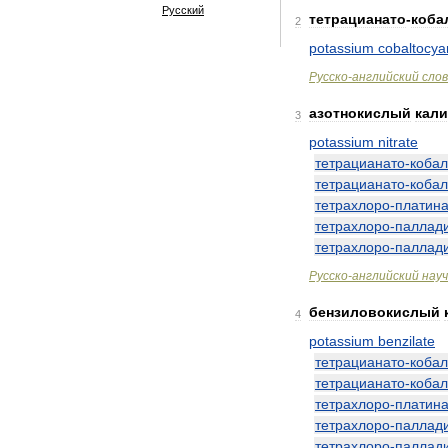
Русский
тетрацианато
-
коба
2
potassium
cobaltocya
Русско
-
английский
сло
азотнокислый
кал
3
potassium
nitrate
тетрацианато
-
кобал
тетрацианато
-
кобал
тетрахлоро
-
платин
тетрахлоро
-
паллад
тетрахлоро
-
паллад
Русско
-
английский
нау
бензиловокислый
4
potassium
benzilate
тетрацианато
-
кобал
тетрацианато
-
кобал
тетрахлоро
-
платин
тетрахлоро
-
паллад
тетрахлоро
-
паллад