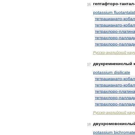
гептафторо
-
тантал
16
potassium
fluotantala
тетрацианато
-
кобал
тетрацианато
-
кобал
тетрахлоро
-
платин
тетрахлоро
-
паллад
тетрахлоро
-
паллад
Русско
-
английский
нау
двукремнекислый
17
potassium
disilicate
тетрацианато
-
кобал
тетрацианато
-
кобал
тетрахлоро
-
платин
тетрахлоро
-
паллад
тетрахлоро
-
паллад
Русско
-
английский
нау
двухромовокислы
18
potassium
bichromat