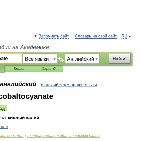
Запомнить сайт
Словарь на свой сайт
RU
едии на Академике
Найти!
Книги
Игры ⚽
 английский
с английского на все языки
cobaltocyanate
од
льт
-
кислый
калий
nate
варь
по
химии
тетрацианато
-
кобальт
-
кислый
калий
>