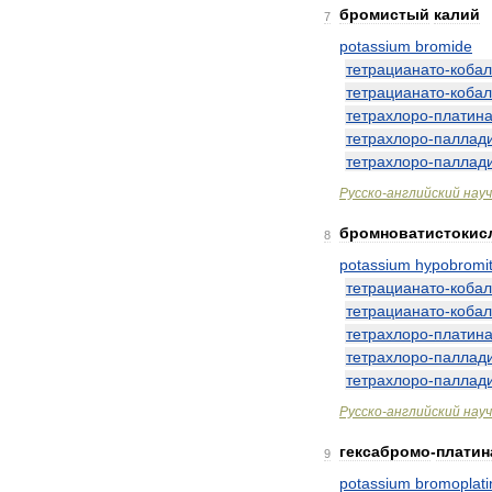
бромистый
калий
7
potassium
bromide
тетрацианато
-
кобал
тетрацианато
-
кобал
тетрахлоро
-
платин
тетрахлоро
-
паллад
тетрахлоро
-
паллад
Русско
-
английский
нау
бромноватистокис
8
potassium
hypobromi
тетрацианато
-
кобал
тетрацианато
-
кобал
тетрахлоро
-
платин
тетрахлоро
-
паллад
тетрахлоро
-
паллад
Русско
-
английский
нау
гексабромо
-
платин
9
potassium
bromoplati