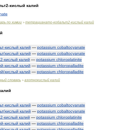
льт2
-
кислый
калий
nate
варь
по
химии
тетрацианато
-
кобальт2
-
кислый
калий
>
ий
ьт
-
кислый
калий
—
potassium
cobaltocyanate
ьт
(
кислый
калий
—
potassium
cobaltocyanate
а2
-
кислый
калий
—
potassium
chloroplatinite
ий
-
кислый
калий
—
potassium
chloropalladite
ий
(
кислый
калий
—
potassium
chloropalladite
чный
словарь
азотнокислый
калий
>
калий
ьт
-
кислый
калий
—
potassium
cobaltocyanate
ьт
(
кислый
калий
—
potassium
cobaltocyanate
а2
-
кислый
калий
—
potassium
chloroplatinite
ий
-
кислый
калий
—
potassium
chloropalladite
ий
(
кислый
калий
—
potassium
chloropalladite