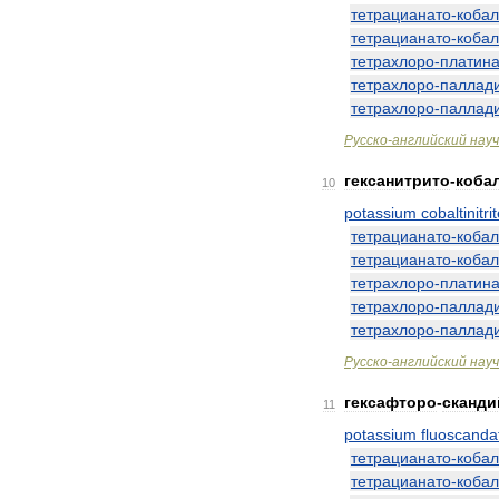
тетрацианато
-
кобал
тетрацианато
-
кобал
тетрахлоро
-
платин
тетрахлоро
-
паллад
тетрахлоро
-
паллад
Русско
-
английский
нау
гексанитрито
-
коба
10
potassium
cobaltinitri
тетрацианато
-
кобал
тетрацианато
-
кобал
тетрахлоро
-
платин
тетрахлоро
-
паллад
тетрахлоро
-
паллад
Русско
-
английский
нау
гексафторо
-
сканди
11
potassium
fluoscanda
тетрацианато
-
кобал
тетрацианато
-
кобал