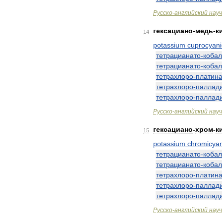
Русско
-
английский
нау
гексациано
-
медь
-
к
14
potassium
cuprocyan
тетрацианато
-
кобал
тетрацианато
-
кобал
тетрахлоро
-
платин
тетрахлоро
-
паллад
тетрахлоро
-
паллад
Русско
-
английский
нау
гексациано
-
хром
-
к
15
potassium
chromicya
тетрацианато
-
кобал
тетрацианато
-
кобал
тетрахлоро
-
платин
тетрахлоро
-
паллад
тетрахлоро
-
паллад
Русско
-
английский
нау