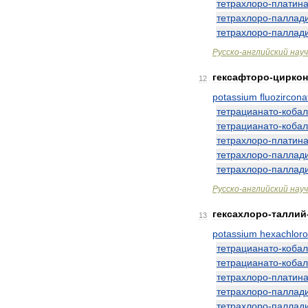
тетрахлоро
-
платин
тетрахлоро
-
паллад
тетрахлоро
-
паллад
Русско
-
английский
нау
гексафторо
-
цирко
12
potassium
fluozircona
тетрацианато
-
кобал
тетрацианато
-
кобал
тетрахлоро
-
платин
тетрахлоро
-
паллад
тетрахлоро
-
паллад
Русско
-
английский
нау
гексахлоро
-
таллий
13
potassium
hexachloro
тетрацианато
-
кобал
тетрацианато
-
кобал
тетрахлоро
-
платин
тетрахлоро
-
паллад
тетрахлоро
-
паллад