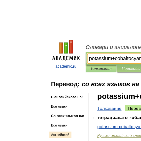
Словари и энциклоп
academic.ru
Толкования
Переводы
Перевод:
со всех языков на
potassium+
С английского на:
Все языки
Толкование
Перев
Со всех языков на:
тетрацианато
-
коба
1
Все языки
potassium
cobaltocya
Английский
Русско
-
английский
сло