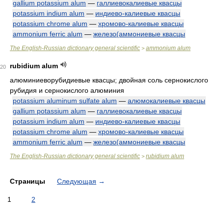
gallium potassium alum
—
галлиевокалиевые квасцы
potassium indium alum
—
индиево-калиевые квасцы
potassium chrome alum
—
хромово-калиевые квасцы
ammonium ferric alum
—
железо(аммониевые квасцы
The English-Russian dictionary general scientific
ammonium alum
>
rubidium alum
20
алюминиеворубидиевые квасцы; двойная соль сернокислого
рубидия и сернокислого алюминия
potassium aluminum sulfate alum
—
алюмокалиевые квасцы
gallium potassium alum
—
галлиевокалиевые квасцы
potassium indium alum
—
индиево-калиевые квасцы
potassium chrome alum
—
хромово-калиевые квасцы
ammonium ferric alum
—
железо(аммониевые квасцы
The English-Russian dictionary general scientific
rubidium alum
>
Страницы
Следующая
→
1
2