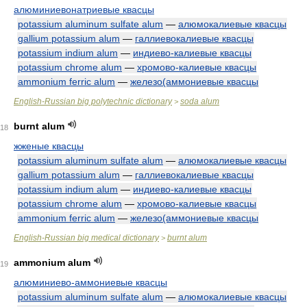
алюминиевонатриевые квасцы
potassium aluminum sulfate alum
—
алюмокалиевые квасцы
gallium potassium alum
—
галлиевокалиевые квасцы
potassium indium alum
—
индиево-калиевые квасцы
potassium chrome alum
—
хромово-калиевые квасцы
ammonium ferric alum
—
железо(аммониевые квасцы
English-Russian big polytechnic dictionary
soda alum
>
burnt alum
18
жженые квасцы
potassium aluminum sulfate alum
—
алюмокалиевые квасцы
gallium potassium alum
—
галлиевокалиевые квасцы
potassium indium alum
—
индиево-калиевые квасцы
potassium chrome alum
—
хромово-калиевые квасцы
ammonium ferric alum
—
железо(аммониевые квасцы
English-Russian big medical dictionary
burnt alum
>
ammonium alum
19
алюминиево-аммониевые квасцы
potassium aluminum sulfate alum
—
алюмокалиевые квасцы