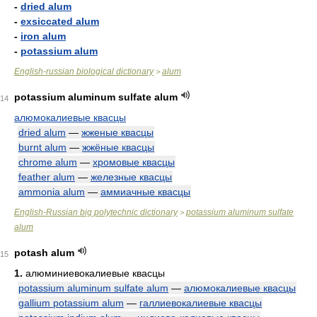
-
dried alum
-
exsiccated alum
-
iron alum
-
potassium alum
English-russian biological dictionary
alum
>
potassium aluminum sulfate alum
14
алюмокалиевые квасцы
dried alum
—
жженые квасцы
burnt alum
—
жжёные квасцы
chrome alum
—
хромовые квасцы
feather alum
—
железные квасцы
ammonia alum
—
аммиачные квасцы
English-Russian big polytechnic dictionary
potassium aluminum sulfate
>
alum
potash alum
15
1.
алюминиевокалиевые квасцы
potassium aluminum sulfate alum
—
алюмокалиевые квасцы
gallium potassium alum
—
галлиевокалиевые квасцы