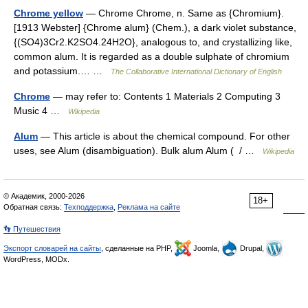
Chrome yellow
— Chrome Chrome, n. Same as {Chromium}.
[1913 Webster] {Chrome alum} (Chem.), a dark violet substance,
{(SO4)3Cr2.K2SO4.24H2O}, analogous to, and crystallizing like,
common alum. It is regarded as a double sulphate of chromium
and potassium.… …
The Collaborative International Dictionary of English
Chrome
— may refer to: Contents 1 Materials 2 Computing 3
Music 4 …
Wikipedia
Alum
— This article is about the chemical compound. For other
uses, see Alum (disambiguation). Bulk alum Alum ( / …
Wikipedia
© Академик, 2000-2026
18+
Обратная связь:
Техподдержка
,
Реклама на сайте
👣 Путешествия
Экспорт словарей на сайты
, сделанные на PHP,
Joomla,
Drupal,
WordPress, MODx.