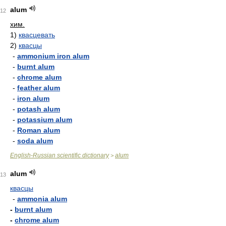
alum
12
хим.
1)
квасцевать
2)
квасцы
-
ammonium iron alum
-
burnt alum
-
chrome alum
-
feather alum
-
iron alum
-
potash alum
-
potassium alum
-
Roman alum
-
soda alum
English-Russian scientific dictionary
alum
>
alum
13
квасцы
-
ammonia alum
-
burnt alum
-
chrome alum