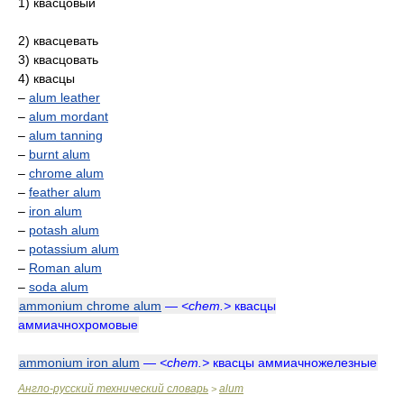
1) квасцовый
2) квасцевать
3) квасцовать
4) квасцы
–
alum leather
–
alum mordant
–
alum tanning
–
burnt alum
–
chrome alum
–
feather alum
–
iron alum
–
potash alum
–
potassium alum
–
Roman alum
–
soda alum
ammonium chrome alum
—
<chem.>
квасцы
аммиачнохромовые
ammonium iron alum
—
<chem.>
квасцы аммиачножелезные
Англо-русский технический словарь
alum
>