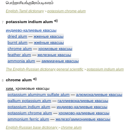
பொற்றாசியங்குரோம்படிகாரம்
English-Tamil dictionary
potassium chrome-alum
>
potassium indium alum
7
индиево-калиевые квасцы
dried alum
—
жженые квасцы
burnt alum
—
жжёные квасцы
chrome alum
—
хромовые квасцы
feather alum
—
железные квасцы
ammonia alum
—
аммиачные квасцы
The English-Russian dictionary general scientific
potassium indium alum
>
chrome alum
8
хим.
хромовые квасцы
potassium aluminum sulfate alum
—
алюмокалиевые квасцы
gallium potassium alum
—
галлиевокалиевые квасцы
potassium indium alum
—
индиево-калиевые квасцы
potassium chrome alum
—
хромово-калиевые квасцы
ammonium ferric alum
—
железо(аммониевые квасцы
English-Russian base dictionary
chrome alum
>