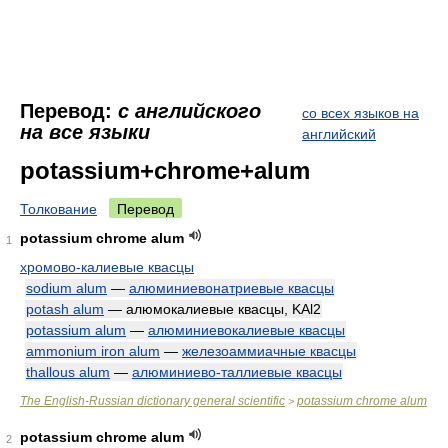
Перевод:
с английского
со всех языков на
на все языки
английский
potassium+chrome+alum
Толкование
Перевод
potassium chrome alum
1
хромово-калиевые квасцы
sodium alum
—
алюминиевонатриевые квасцы
potash alum
— алюмокалиевые квасцы, KAl2
potassium alum
—
алюминиевокалиевые квасцы
ammonium iron alum
—
железоаммиачные квасцы
thallous alum
—
алюминиево-таллиевые квасцы
The English-Russian dictionary general scientific
potassium chrome alum
>
potassium chrome alum
2