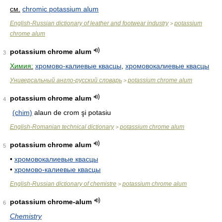
см.
chromic potassium alum
English-Russian dictionary of leather and footwear industry
potassium
>
chrome alum
potassium chrome alum
3
Химия:
хромово-калиевые квасцы
,
хромовокалиевые квасцы
Универсальный англо-русский словарь
potassium chrome alum
>
potassium chrome alum
4
(chim)
alaun de crom şi potasiu
English-Romanian technical dictionary
potassium chrome alum
>
potassium chrome alum
5
•
хромовокалиевые квасцы
•
хромово-калиевые квасцы
English-Russian dictionary of chemistre
potassium chrome alum
>
potassium chrome-alum
6
Chemistry