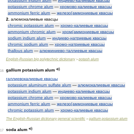
potassium indium alum
—
индиево-калиевые квасцы
potassium chrome alum
—
хромово-калиевые квасцы
ammonium ferric alum
—
железо(аммониевые квасцы
2.
алюмокалиевые квасцы
chromic potassium alum
—
хромо-калиевые квасцы
ammonium chromic alum
—
хром(аммониевые квасцы
sodium indium alum
—
индиево-натриевые квасцы
chromic sodium alum
—
хромо-натриевые квасцы
thallous alum
—
алюминиево-таллиевые квасцы
English-Russian big polytechnic dictionary
potash alum
>
gallium potassium alum
16
галлиевокалиевые квасцы
potassium aluminum sulfate alum
—
алюмокалиевые квасцы
potassium indium alum
—
индиево-калиевые квасцы
potassium chrome alum
—
хромово-калиевые квасцы
ammonium ferric alum
—
железо(аммониевые квасцы
chromic potassium alum
—
хромо-калиевые квасцы
The English-Russian dictionary general scientific
gallium potassium alum
>
soda alum
17