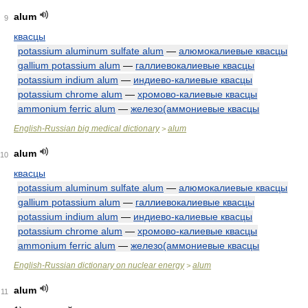
alum
9
квасцы
potassium aluminum sulfate alum
—
алюмокалиевые квасцы
gallium potassium alum
—
галлиевокалиевые квасцы
potassium indium alum
—
индиево-калиевые квасцы
potassium chrome alum
—
хромово-калиевые квасцы
ammonium ferric alum
—
железо(аммониевые квасцы
English-Russian big medical dictionary
alum
>
alum
10
квасцы
potassium aluminum sulfate alum
—
алюмокалиевые квасцы
gallium potassium alum
—
галлиевокалиевые квасцы
potassium indium alum
—
индиево-калиевые квасцы
potassium chrome alum
—
хромово-калиевые квасцы
ammonium ferric alum
—
железо(аммониевые квасцы
English-Russian dictionary on nuclear energy
alum
>
alum
11