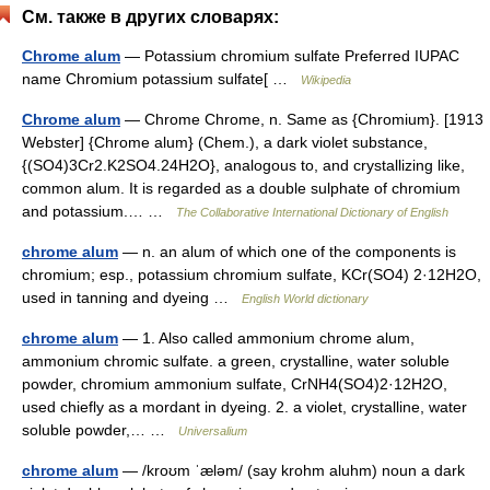
См. также в других словарях:
Chrome alum
— Potassium chromium sulfate Preferred IUPAC
name Chromium potassium sulfate[ …
Wikipedia
Chrome alum
— Chrome Chrome, n. Same as {Chromium}. [1913
Webster] {Chrome alum} (Chem.), a dark violet substance,
{(SO4)3Cr2.K2SO4.24H2O}, analogous to, and crystallizing like,
common alum. It is regarded as a double sulphate of chromium
and potassium.… …
The Collaborative International Dictionary of English
chrome alum
— n. an alum of which one of the components is
chromium; esp., potassium chromium sulfate, KCr(SO4) 2·12H2O,
used in tanning and dyeing …
English World dictionary
chrome alum
— 1. Also called ammonium chrome alum,
ammonium chromic sulfate. a green, crystalline, water soluble
powder, chromium ammonium sulfate, CrNH4(SO4)2·12H2O,
used chiefly as a mordant in dyeing. 2. a violet, crystalline, water
soluble powder,… …
Universalium
chrome alum
— /kroʊm ˈæləm/ (say krohm aluhm) noun a dark