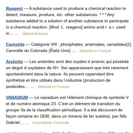
Reagent
— A substance used to produce a chemical reaction to
detect, measure, produce, etc. other substances. * * * Any
substance added to a solution of another substance to participate
in a chemical reaction. [Mod. L. reagens] amino acid r. a r. used
in… …
Medical dictionary
Carnotite
— Catégorie VIII : phosphates, arséniates, vanadates[1]
Carnotite du Colorado (États Unis) …
Wikipédia en Français
Arsénite
— Les arsénites sont des oxydes d arsenic qui possède
un degré d oxydation de III+. Ilsn apparaissent que très rarement
spontanément dans la nature. Ils peuvent cependant être
synthétisé et être utilisés dans l industrie (production de
pesticides… …
Wikipédia en Français
VANADIUM
— Le vanadium est l’élément chimique de symbole V
et de numéro atomique 23. C’est un élément de transition du
groupe Va de la classification périodique. Il a été découvert de
façon certaine en 1830, dans un minerai de fer suédois, par Nils
Gabriel… …
Encyclopédie Universelle