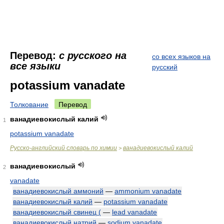
Перевод:
с русского на
со всех языков на
все языки
русский
potassium vanadate
Толкование
Перевод
ванадиевокислый калий
1
potassium vanadate
Русско-английский словарь по химии
ванадиевокислый калий
>
ванадиевокислый
2
vanadate
ванадиевокислый аммоний
—
ammonium vanadate
ванадиевокислый калий
—
potassium vanadate
ванадиевокислый свинец (
—
lead vanadate
ванадиевокислый натрий
—
sodium vanadate