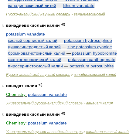
ванадиевокислый литий
—
lithium vanadate
Русско-английский научный словарь
ванадиевокислый
>
ванадиевокислый калий
3
potassium vanadate
кислый сернистый калий
—
potassium hydrosulphide
цинкосинеродистый калий
—
zinc potassium cyanide
бромноватистокислый калий
—
potassium hypobromite
ксантогеновокислый калий
—
potassium xanthogenate
пиросернистокислый калий
—
potassium pyrosulphite
Русско-английский научный словарь
ванадиевокислый калий
>
ванадат калия
4
Chemistry:
potassium vanadate
Универсальный русско-английский словарь
ванадат калия
>
ванадиевокислый калий
5
Chemistry:
potassium vanadate
Универсальный русско-английский словарь
ванадиевокислый калий
>