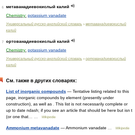
метаванадиевокислый калий
6
Chemistry:
potassium vanadate
Универсальный русско-английский словарь
метаванадиевокислый
>
калий
ортованадиевокислый калий
7
Chemistry:
potassium vanadate
Универсальный русско-английский словарь
ортованадиевокислый
>
калий
См. также в других словарях:
List of inorganic compounds
— Tentative listing related to this
page, inorganic compounds by element (presently under
construction), as well as . This list is not necessarily complete or
up to date ndash; if you see an article that should be here but isn t
(or one that… …
Wikipedia
Ammonium metavanadate
— Ammonium vanadate …
Wikipedia