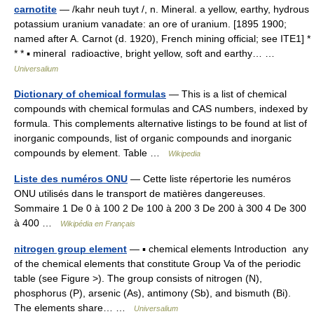
carnotite
— /kahr neuh tuyt /, n. Mineral. a yellow, earthy, hydrous
potassium uranium vanadate: an ore of uranium. [1895 1900;
named after A. Carnot (d. 1920), French mining official; see ITE1] *
* * ▪ mineral radioactive, bright yellow, soft and earthy… …
Universalium
Dictionary of chemical formulas
— This is a list of chemical
compounds with chemical formulas and CAS numbers, indexed by
formula. This complements alternative listings to be found at list of
inorganic compounds, list of organic compounds and inorganic
compounds by element. Table …
Wikipedia
Liste des numéros ONU
— Cette liste répertorie les numéros
ONU utilisés dans le transport de matières dangereuses.
Sommaire 1 De 0 à 100 2 De 100 à 200 3 De 200 à 300 4 De 300
à 400 …
Wikipédia en Français
nitrogen group element
— ▪ chemical elements Introduction any
of the chemical elements that constitute Group Va of the periodic
table (see Figure >). The group consists of nitrogen (N),
phosphorus (P), arsenic (As), antimony (Sb), and bismuth (Bi).
The elements share… …
Universalium