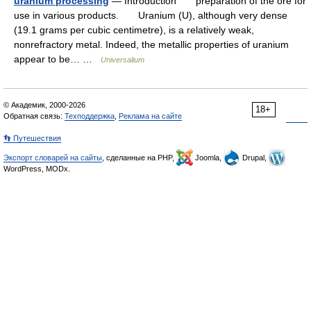
uranium processing
— Introduction preparation of the ore for
use in various products. Uranium (U), although very dense
(19.1 grams per cubic centimetre), is a relatively weak,
nonrefractory metal. Indeed, the metallic properties of uranium
appear to be… …
Universalium
© Академик, 2000-2026
18+
Обратная связь:
Техподдержка
,
Реклама на сайте
👣 Путешествия
Экспорт словарей на сайты
, сделанные на PHP,
Joomla,
Drupal,
WordPress, MODx.