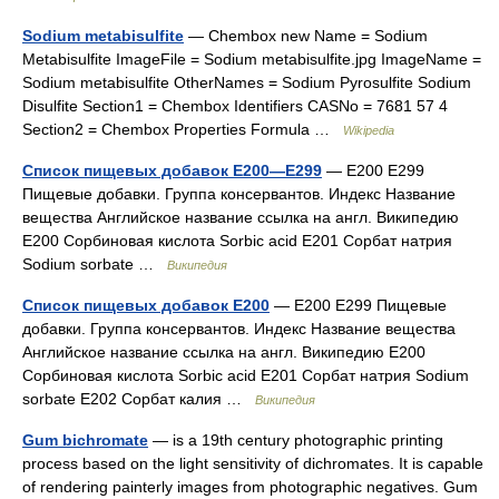
Sodium metabisulfite
— Chembox new Name = Sodium
Metabisulfite ImageFile = Sodium metabisulfite.jpg ImageName =
Sodium metabisulfite OtherNames = Sodium Pyrosulfite Sodium
Disulfite Section1 = Chembox Identifiers CASNo = 7681 57 4
Section2 = Chembox Properties Formula …
Wikipedia
Список пищевых добавок E200—E299
— E200 E299
Пищевые добавки. Группа консервантов. Индекс Название
вещества Английское название ссылка на англ. Википедию
E200 Сорбиновая кислота Sorbic acid E201 Сорбат натрия
Sodium sorbate …
Википедия
Список пищевых добавок E200
— E200 E299 Пищевые
добавки. Группа консервантов. Индекс Название вещества
Английское название ссылка на англ. Википедию E200
Сорбиновая кислота Sorbic acid E201 Сорбат натрия Sodium
sorbate E202 Сорбат калия …
Википедия
Gum bichromate
— is a 19th century photographic printing
process based on the light sensitivity of dichromates. It is capable
of rendering painterly images from photographic negatives. Gum