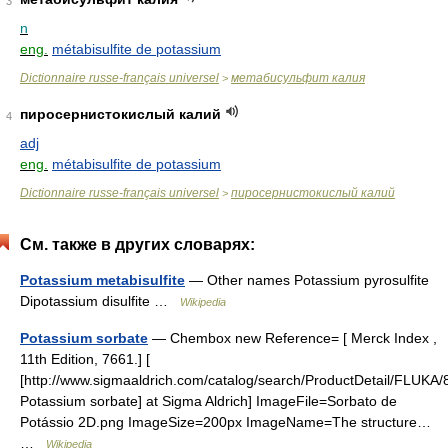
3
n
eng.
métabisulfite de potassium
Dictionnaire russe-français universel
метабисульфит калия
>
пиросернистокислый калий
4
adj
eng.
métabisulfite de potassium
Dictionnaire russe-français universel
пиросернистокислый калий
>
См. также в других словарях:
Potassium metabisulfite
— Other names Potassium pyrosulfite
Dipotassium disulfite …
Wikipedia
Potassium sorbate
— Chembox new Reference= [ Merck Index ,
11th Edition, 7661.] [
[http://www.sigmaaldrich.com/catalog/search/ProductDetail/FLUKA
Potassium sorbate] at Sigma Aldrich] ImageFile=Sorbato de
Potássio 2D.png ImageSize=200px ImageName=The structure…
…
Wikipedia