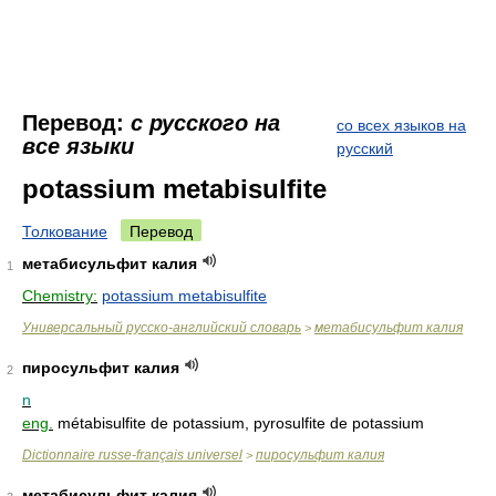
Перевод:
с русского на
со всех языков на
все языки
русский
potassium metabisulfite
Толкование
Перевод
метабисульфит калия
1
Chemistry:
potassium metabisulfite
Универсальный русско-английский словарь
метабисульфит калия
>
пиросульфит калия
2
n
eng.
métabisulfite de potassium, pyrosulfite de potassium
Dictionnaire russe-français universel
пиросульфит калия
>
метабисульфит калия