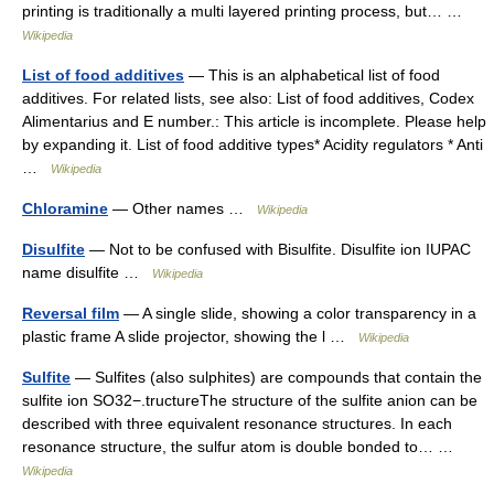
printing is traditionally a multi layered printing process, but… …
Wikipedia
List of food additives
— This is an alphabetical list of food
additives. For related lists, see also: List of food additives, Codex
Alimentarius and E number.: This article is incomplete. Please help
by expanding it. List of food additive types* Acidity regulators * Anti
…
Wikipedia
Chloramine
— Other names …
Wikipedia
Disulfite
— Not to be confused with Bisulfite. Disulfite ion IUPAC
name disulfite …
Wikipedia
Reversal film
— A single slide, showing a color transparency in a
plastic frame A slide projector, showing the l …
Wikipedia
Sulfite
— Sulfites (also sulphites) are compounds that contain the
sulfite ion SO32−.tructureThe structure of the sulfite anion can be
described with three equivalent resonance structures. In each
resonance structure, the sulfur atom is double bonded to… …
Wikipedia