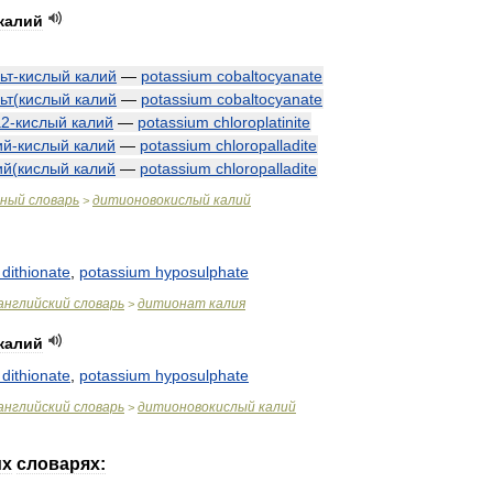
калий
ьт
-
кислый
калий
—
potassium
cobaltocyanate
ьт
(
кислый
калий
—
potassium
cobaltocyanate
а2
-
кислый
калий
—
potassium
chloroplatinite
ий
-
кислый
калий
—
potassium
chloropalladite
ий
(
кислый
калий
—
potassium
chloropalladite
чный
словарь
дитионовокислый
калий
>
dithionate
,
potassium
hyposulphate
английский
словарь
дитионат
калия
>
калий
dithionate
,
potassium
hyposulphate
английский
словарь
дитионовокислый
калий
>
их
словарях: