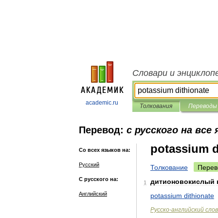
Словари и энциклоп
academic.ru
Толкования
Переводы
Перевод:
с русского на все
potassium d
Со всех языков на:
Русский
Толкование
Перев
С русского на:
дитионовокислый
1
Английский
potassium
dithionate
Русско
-
английский
сло