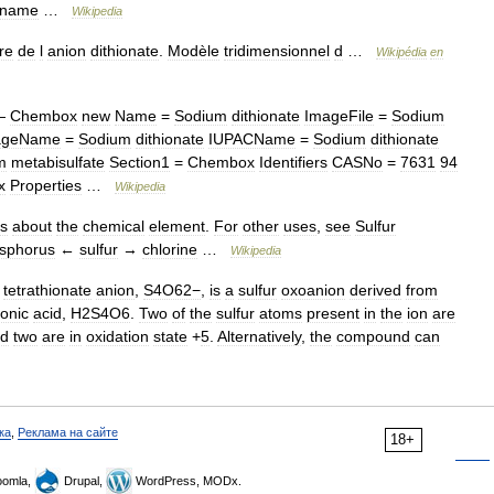
name
…
Wikipedia
re
de
l
anion
dithionate
.
Modèle
tridimensionnel
d
…
Wikipédia
en
—
Chembox
new
Name
=
Sodium
dithionate
ImageFile
=
Sodium
ageName
=
Sodium
dithionate
IUPACName
=
Sodium
dithionate
m
metabisulfate
Section1
=
Chembox
Identifiers
CASNo
=
7631
94
x
Properties
…
Wikipedia
is
about
the
chemical
element
.
For
other
uses
,
see
Sulfur
sphorus
←
sulfur
→
chlorine
…
Wikipedia
tetrathionate
anion
,
S4O62−
,
is
a
sulfur
oxoanion
derived
from
ionic
acid
,
H2S4O6
.
Two
of
the
sulfur
atoms
present
in
the
ion
are
d
two
are
in
oxidation
state
+
5
.
Alternatively
,
the
compound
can
ка
,
Реклама на сайте
18+
omla,
Drupal,
WordPress, MODx.