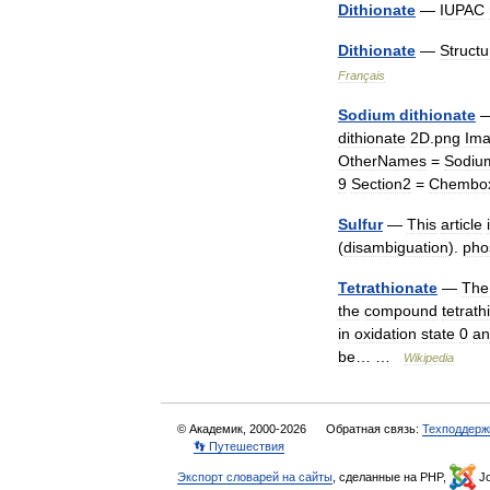
Dithionate
—
IUPAC
Dithionate
—
Structu
Français
Sodium
dithionate
dithionate
2D
.
png
Im
OtherNames
=
Sodiu
9
Section2
=
Chembo
Sulfur
—
This
article
(
disambiguation
).
pho
Tetrathionate
—
The
the
compound
tetrath
in
oxidation
state
0
an
be
… …
Wikipedia
© Академик, 2000-2026
Обратная связь:
Техподдерж
👣 Путешествия
Экспорт словарей на сайты
, сделанные на PHP,
Jo