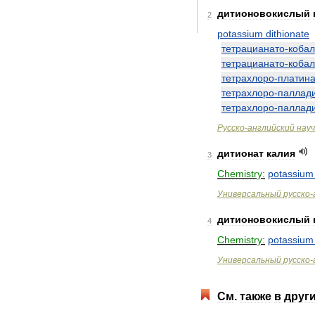
дитионовокислый
2
potassium
dithionate
тетрацианато
-
кобал
тетрацианато
-
кобал
тетрахлоро
-
платин
тетрахлоро
-
паллад
тетрахлоро
-
паллад
Русско
-
английский
нау
дитионат
калия
3
Chemistry:
potassium
Универсальный
русско
-
дитионовокислый
4
Chemistry:
potassium
Универсальный
русско
-
См
.
также
в
друг