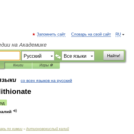
Запомнить сайт
Словарь на свой сайт
RU
едии на Академике
Найти!
Книги
Игры ⚽
 языки
со всех языков на русский
ithionate
од
калий
варь
по
химии
дитионовокислый
калий
>