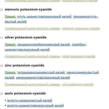
Универсальный англо-русский словарь
aurous potassium cyanide
>
mercuric potassium cyanide
16
Химия:
ртуть цианистоводородный калий
,
трицианортуть-
кислый калий
Универсальный англо-русский словарь
mercuric potassium cyanide
>
silver potassium cyanide
17
Химия:
дицианосеребрянокислый калий
,
серебро-
цианистоводородный калий
Универсальный англо-русский словарь
silver potassium cyanide
>
zinc potassium cyanide
18
Химия:
тетрацианоцинккислый калий
,
цинкосинеродистый
калий
,
цинкоцианистоводородный калий
Универсальный англо-русский словарь
zinc potassium cyanide
>
auric potassium cyanide
19
•
золото-синеродистый калий
•
золото-цианистоводородный калий