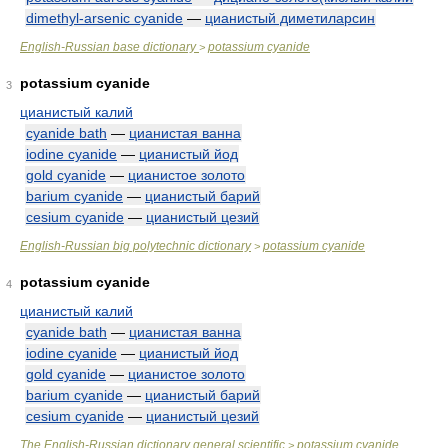
dimethyl-arsenic cyanide
—
цианистый диметиларсин
English-Russian base dictionary
potassium cyanide
>
potassium cyanide
3
цианистый калий
cyanide bath
—
цианистая ванна
iodine cyanide
—
цианистый йод
gold cyanide
—
цианистое золото
barium cyanide
—
цианистый барий
cesium cyanide
—
цианистый цезий
English-Russian big polytechnic dictionary
potassium cyanide
>
potassium cyanide
4
цианистый калий
cyanide bath
—
цианистая ванна
iodine cyanide
—
цианистый йод
gold cyanide
—
цианистое золото
barium cyanide
—
цианистый барий
cesium cyanide
—
цианистый цезий
The English-Russian dictionary general scientific
potassium cyanide
>