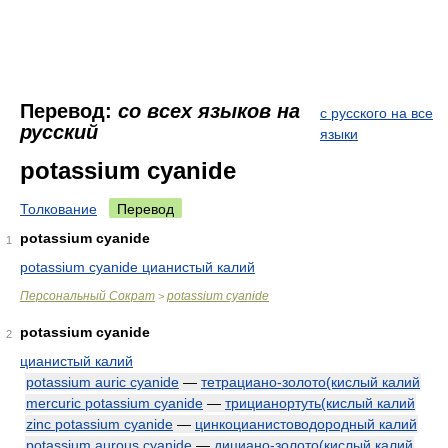
Перевод:
со всех языков на
с русского на все
русский
языки
potassium cyanide
Толкование
Перевод
potassium cyanide
1
potassium cyanide цианистый калий
Персональный Сократ
potassium cyanide
>
potassium cyanide
2
цианистый калий
potassium auric cyanide
—
тетрациано-золото(кислый калий
mercuric potassium cyanide
—
трицианортуть(кислый калий
zinc potassium cyanide
—
цинкоцианистоводородный калий
potassium aurous cyanide
—
дициано-золото(кислый калий