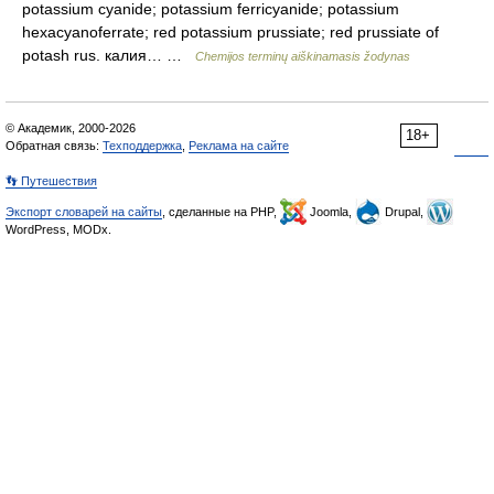
potassium cyanide; potassium ferricyanide; potassium
hexacyanoferrate; red potassium prussiate; red prussiate of
potash rus. калия… …
Chemijos terminų aiškinamasis žodynas
© Академик, 2000-2026
18+
Обратная связь:
Техподдержка
,
Реклама на сайте
👣 Путешествия
Экспорт словарей на сайты
, сделанные на PHP,
Joomla,
Drupal,
WordPress, MODx.