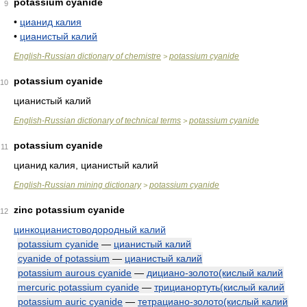
potassium cyanide
9
•
цианид калия
•
цианистый калий
English-Russian dictionary of chemistre
potassium cyanide
>
potassium cyanide
10
цианистый калий
English-Russian dictionary of technical terms
potassium cyanide
>
potassium cyanide
11
цианид калия, цианистый калий
English-Russian mining dictionary
potassium cyanide
>
zinc potassium cyanide
12
цинкоцианистоводородный калий
potassium cyanide
—
цианистый калий
cyanide of potassium
—
цианистый калий
potassium aurous cyanide
—
дициано-золото(кислый калий
mercuric potassium cyanide
—
трицианортуть(кислый калий
potassium auric cyanide
—
тетрациано-золото(кислый калий