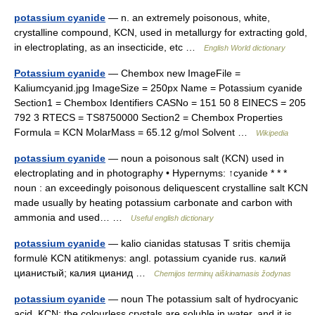
potassium cyanide
— n. an extremely poisonous, white,
crystalline compound, KCN, used in metallurgy for extracting gold,
in electroplating, as an insecticide, etc …
English World dictionary
Potassium cyanide
— Chembox new ImageFile =
Kaliumcyanid.jpg ImageSize = 250px Name = Potassium cyanide
Section1 = Chembox Identifiers CASNo = 151 50 8 EINECS = 205
792 3 RTECS = TS8750000 Section2 = Chembox Properties
Formula = KCN MolarMass = 65.12 g/mol Solvent …
Wikipedia
potassium cyanide
— noun a poisonous salt (KCN) used in
electroplating and in photography • Hypernyms: ↑cyanide * * *
noun : an exceedingly poisonous deliquescent crystalline salt KCN
made usually by heating potassium carbonate and carbon with
ammonia and used… …
Useful english dictionary
potassium cyanide
— kalio cianidas statusas T sritis chemija
formulė KCN atitikmenys: angl. potassium cyanide rus. калий
цианистый; калия цианид …
Chemijos terminų aiškinamasis žodynas
potassium cyanide
— noun The potassium salt of hydrocyanic
acid, KCN; the colourless crystals are soluble in water, and it is