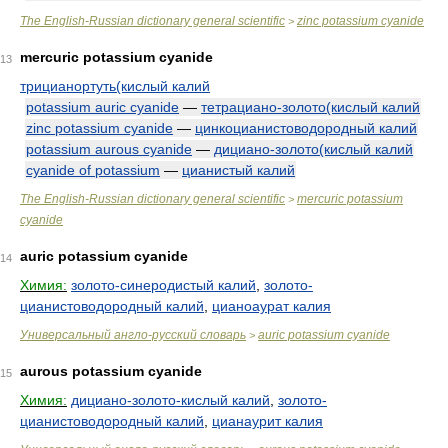
The English-Russian dictionary general scientific
zinc potassium cyanide
>
mercuric potassium cyanide
13
трицианортуть(кислый калий
potassium auric cyanide
—
тетрациано-золото(кислый калий
zinc potassium cyanide
—
цинкоцианистоводородный калий
potassium aurous cyanide
—
дициано-золото(кислый калий
cyanide of potassium
—
цианистый калий
The English-Russian dictionary general scientific
mercuric potassium
>
cyanide
auric potassium cyanide
14
Химия:
золото-синеродистый калий
,
золото-
цианистоводородный калий
,
цианоаурат калия
Универсальный англо-русский словарь
auric potassium cyanide
>
aurous potassium cyanide
15
Химия:
дициано-золото-кислый калий
,
золото-
цианистоводородный калий
,
цианаурит калия