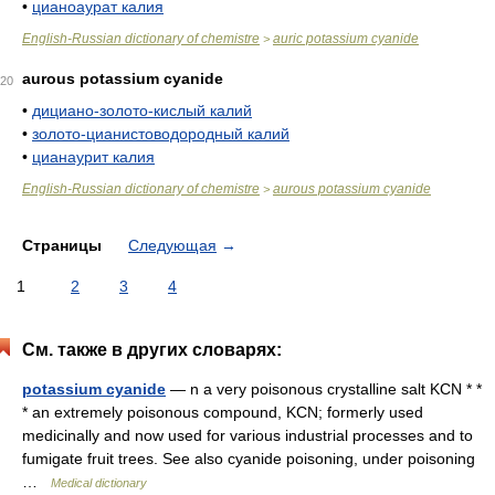
•
цианоаурат калия
English-Russian dictionary of chemistre
auric potassium cyanide
>
aurous potassium cyanide
20
•
дициано-золото-кислый калий
•
золото-цианистоводородный калий
•
цианаурит калия
English-Russian dictionary of chemistre
aurous potassium cyanide
>
Страницы
Следующая
→
1
2
3
4
См. также в других словарях:
potassium cyanide
— n a very poisonous crystalline salt KCN * *
* an extremely poisonous compound, KCN; formerly used
medicinally and now used for various industrial processes and to
fumigate fruit trees. See also cyanide poisoning, under poisoning
…
Medical dictionary