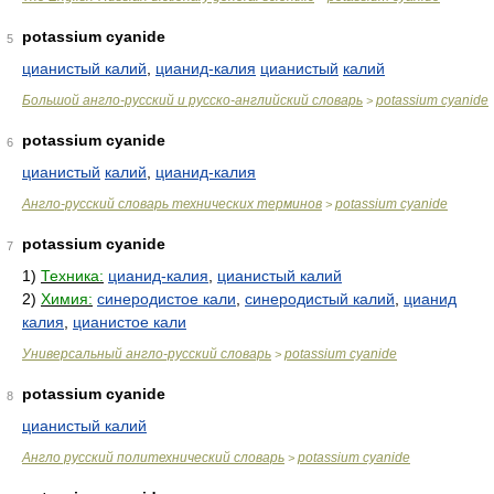
potassium cyanide
5
цианистый калий
,
цианид-калия
цианистый
калий
Большой англо-русский и русско-английский словарь
potassium cyanide
>
potassium cyanide
6
цианистый
калий
,
цианид-калия
Англо-русский словарь технических терминов
potassium cyanide
>
potassium cyanide
7
1)
Техника:
цианид-калия
,
цианистый калий
2)
Химия:
синеродистое кали
,
синеродистый калий
,
цианид
калия
,
цианистое кали
Универсальный англо-русский словарь
potassium cyanide
>
potassium cyanide
8
цианистый калий
Англо русский политехнический словарь
potassium cyanide
>