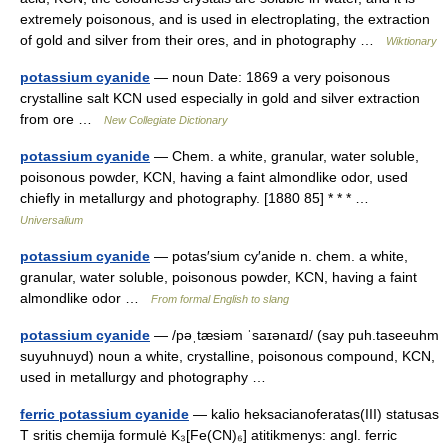
extremely poisonous, and is used in electroplating, the extraction
of gold and silver from their ores, and in photography …
Wiktionary
potassium cyanide
— noun Date: 1869 a very poisonous
crystalline salt KCN used especially in gold and silver extraction
from ore …
New Collegiate Dictionary
potassium cyanide
— Chem. a white, granular, water soluble,
poisonous powder, KCN, having a faint almondlike odor, used
chiefly in metallurgy and photography. [1880 85] * * * …
Universalium
potassium cyanide
— potas′sium cy′anide n. chem. a white,
granular, water soluble, poisonous powder, KCN, having a faint
almondlike odor …
From formal English to slang
potassium cyanide
— /pəˌtæsiəm ˈsaɪənaɪd/ (say puh.taseeuhm
suyuhnuyd) noun a white, crystalline, poisonous compound, KCN,
used in metallurgy and photography …
ferric potassium cyanide
— kalio heksacianoferatas(III) statusas
T sritis chemija formulė K₃[Fe(CN)₆] atitikmenys: angl. ferric