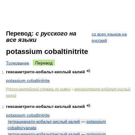
Перевод:
с русского на
со всех языков на
все языки
русский
potassium cobaltinitrite
Толкование
Перевод
гексанитрито-кобальт-кислый калий
1
potassium cobaltinitrite
Русско-английский словарь по химии
гексанитрито-кобальт-кислый
>
калий
гексанитрито-кобальт-кислый калий
2
potassium cobaltinitrite
тетрацианато-кобальт-кислый калий
—
potassium
cobaltocyanate
тетрацианато-кобальт(кислый калий
—
potassium