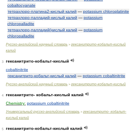
cobaltocyanate
тетрахлоро-платина2-кислый калий
—
potassium chloroplatinite
тетрахлоро-палладий-кислый калий
—
potassium
chloropalladite
тетрахлоро-палладий(кислый калий
—
potassium
chloropalladite
Русско-английский научный словарь
гексанитрито-кобальт-кислый
>
калий
гексанитрито-кобальт-кислый
3
cobaltinitrite
гексанитрито-кобальт-кислый калий
—
potassium cobaltinitrite
Русско-английский научный словарь
гексанитрито-кобальт-кислый
>
гексанитрито- кобальт-кислый калий
4
Chemistry:
potassium cobaltinitrite
Универсальный русско-английский словарь
гексанитрито- кобальт-
>
кислый калий
гексанитрито-кобальт-кислый калий
5