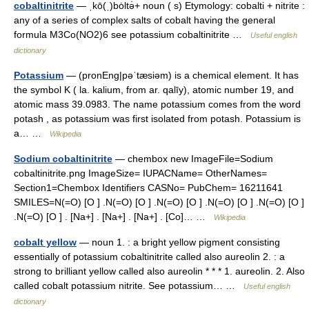
cobaltinitrite
— ˌkō(ˌ)bȯltə̇+ noun ( s) Etymology: cobalti + nitrite :
any of a series of complex salts of cobalt having the general
formula M3Co(NO2)6 see potassium cobaltinitrite …
Useful english
dictionary
Potassium
— (pronEng|pəˈtæsiəm) is a chemical element. It has
the symbol K ( la. kalium, from ar. qalīy), atomic number 19, and
atomic mass 39.0983. The name potassium comes from the word
potash , as potassium was first isolated from potash. Potassium is
a… …
Wikipedia
Sodium cobaltinitrite
— chembox new ImageFile=Sodium
cobaltinitrite.png ImageSize= IUPACName= OtherNames=
Section1=Chembox Identifiers CASNo= PubChem= 16211641
SMILES=N(=O) [O ] .N(=O) [O ] .N(=O) [O ] .N(=O) [O ] .N(=O) [O ]
.N(=O) [O ] . [Na+] . [Na+] . [Na+] . [Co]… …
Wikipedia
cobalt yellow
— noun 1. : a bright yellow pigment consisting
essentially of potassium cobaltinitrite called also aureolin 2. : a
strong to brilliant yellow called also aureolin * * * 1. aureolin. 2. Also
called cobalt potassium nitrite. See potassium… …
Useful english
dictionary