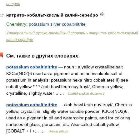
натрия
нитрито- кобальт-кислый калий-серебро
17
Chemistry:
potassium silver cobaltinitrite
Универсальный русско-английский словарь
нитрито- кобальт-кислый
>
калий-серебро
См. также в других словарях:
potassium cobaltinitrite
— noun : a yellow crystalline salt
K3Co(NO2)6 used as a pigment and as an insoluble salt of
potassium in analysis; potassium hexa nitro cobalt ate(III) see
cobalt yellow * * * /koh bawl teuh nuy truyt/, Chem. a yellow,
crystalline, slightly water… …
Useful english dictionary
potassium cobaltinitrite
— /koh bawl teuh nuy truyt/, Chem. a
yellow, crystalline, slightly water soluble powder, K3Co(NO2)6,
used as a pigment in oil and watercolor paints, and for coloring
surfaces of glass, porcelain, etc. Also called cobalt yellow.
[COBALT + I +… …
Universalium