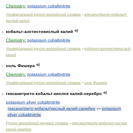
Chemistry:
potassium cobaltinitrite
Универсальный русско-английский словарь
гексанитрито-кобальт-
>
кислый калий
кобальт-азотистокислый калий
6
Chemistry:
potassium cobaltinitrite
Универсальный русско-английский словарь
кобальт-азотистокислый
>
калий
соль Фишера
7
Chemistry:
potassium cobaltinitrite
Универсальный русско-английский словарь
соль Фишера
>
гексанитрито-кобальт-кислое калий-серебро
8
potassium silver cobaltinitrite
гексанитрито-кобальт(кислый калий-серебро
—
potassium
silver cobaltinitrite
Русско-английский научный словарь
гексанитрито-кобальт-кислое
>
калий-серебро