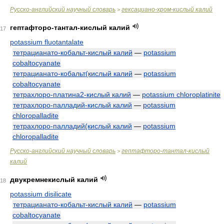
Русско-английский научный словарь
гексациано-хром-кислый калий
>
гептафторо-тантал-кислый калий
17
potassium fluotantalate
тетрацианато-кобальт-кислый калий
—
potassium
cobaltocyanate
тетрацианато-кобальт(кислый калий
—
potassium
cobaltocyanate
тетрахлоро-платина2-кислый калий
—
potassium chloroplatinite
тетрахлоро-палладий-кислый калий
—
potassium
chloropalladite
тетрахлоро-палладий(кислый калий
—
potassium
chloropalladite
Русско-английский научный словарь
гептафторо-тантал-кислый
>
калий
двукремнекислый калий
18
potassium disilicate
тетрацианато-кобальт-кислый калий
—
potassium
cobaltocyanate