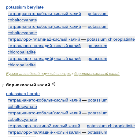
potassium beryllate
тетрацианато-кобальт-кислый калий
—
potassium
cobaltocyanate
тетрацианато-кобальт(кислый калий
—
potassium
cobaltocyanate
тетрахлоро-платина2-кислый калий
—
potassium chloroplatinite
тетрахлоро-палладий-кислый калий
—
potassium
chloropalladite
тетрахлоро-палладий(кислый калий
—
potassium
chloropalladite
Русско-английский научный словарь
бериллиевокислый калий
>
борнокислый калий
7
potassium borate
тетрацианато-кобальт-кислый калий
—
potassium
cobaltocyanate
тетрацианато-кобальт(кислый калий
—
potassium
cobaltocyanate
тетрахлоро-платина2-кислый калий
—
potassium chloroplatinite
тетрахлоро-палладий-кислый калий
—
potassium