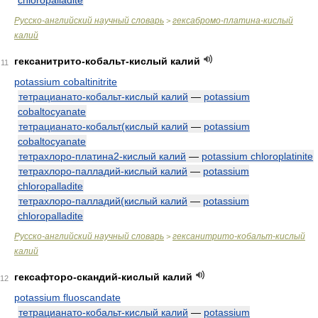
chloropalladite
Русско-английский научный словарь
гексабромо-платина-кислый
>
калий
гексанитрито-кобальт-кислый калий
11
potassium cobaltinitrite
тетрацианато-кобальт-кислый калий
—
potassium
cobaltocyanate
тетрацианато-кобальт(кислый калий
—
potassium
cobaltocyanate
тетрахлоро-платина2-кислый калий
—
potassium chloroplatinite
тетрахлоро-палладий-кислый калий
—
potassium
chloropalladite
тетрахлоро-палладий(кислый калий
—
potassium
chloropalladite
Русско-английский научный словарь
гексанитрито-кобальт-кислый
>
калий
гексафторо-скандий-кислый калий
12
potassium fluoscandate
тетрацианато-кобальт-кислый калий
—
potassium