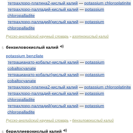
тетрахлоро-платина2-кислый калий
—
potassium chloroplatinite
тетрахлоро-палладий-кислый калий
—
potassium
chloropalladite
тетрахлоро-палладий(кислый калий
—
potassium
chloropalladite
Русско-английский научный словарь
азотнокислый калий
>
бензиловокислый калий
5
potassium benzilate
тетрацианато-кобальт-кислый калий
—
potassium
cobaltocyanate
тетрацианато-кобальт(кислый калий
—
potassium
cobaltocyanate
тетрахлоро-платина2-кислый калий
—
potassium chloroplatinite
тетрахлоро-палладий-кислый калий
—
potassium
chloropalladite
тетрахлоро-палладий(кислый калий
—
potassium
chloropalladite
Русско-английский научный словарь
бензиловокислый калий
>
бериллиевокислый калий
6