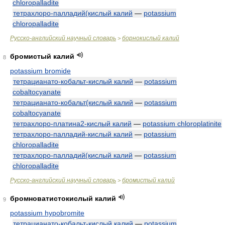
chloropalladite
тетрахлоро-палладий(кислый калий
—
potassium
chloropalladite
Русско-английский научный словарь
борнокислый калий
>
бромистый калий
8
potassium bromide
тетрацианато-кобальт-кислый калий
—
potassium
cobaltocyanate
тетрацианато-кобальт(кислый калий
—
potassium
cobaltocyanate
тетрахлоро-платина2-кислый калий
—
potassium chloroplatinite
тетрахлоро-палладий-кислый калий
—
potassium
chloropalladite
тетрахлоро-палладий(кислый калий
—
potassium
chloropalladite
Русско-английский научный словарь
бромистый калий
>
бромноватистокислый калий
9
potassium hypobromite
тетрацианато-кобальт-кислый калий
—
potassium