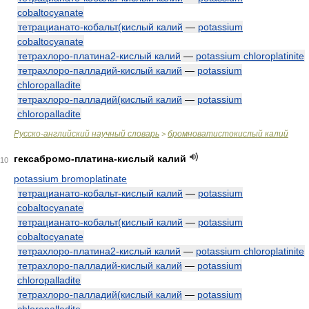
cobaltocyanate
тетрацианато-кобальт(кислый калий
—
potassium
cobaltocyanate
тетрахлоро-платина2-кислый калий
—
potassium chloroplatinite
тетрахлоро-палладий-кислый калий
—
potassium
chloropalladite
тетрахлоро-палладий(кислый калий
—
potassium
chloropalladite
Русско-английский научный словарь
бромноватистокислый калий
>
гексабромо-платина-кислый калий
10
potassium bromoplatinate
тетрацианато-кобальт-кислый калий
—
potassium
cobaltocyanate
тетрацианато-кобальт(кислый калий
—
potassium
cobaltocyanate
тетрахлоро-платина2-кислый калий
—
potassium chloroplatinite
тетрахлоро-палладий-кислый калий
—
potassium
chloropalladite
тетрахлоро-палладий(кислый калий
—
potassium