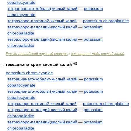
cobaltocyanate
тетрацианато-кобальт(кислый калий
—
potassium
cobaltocyanate
тетрахлоро-платина2-кислый калий
—
potassium chloroplatinite
тетрахлоро-палладий-кислый калий
—
potassium
chloropalladite
тетрахлоро-палладий(кислый калий
—
potassium
chloropalladite
Русско-английский научный словарь
гексациано-медь-кислый калий
>
гексациано-хром-кислый калий
16
potassium chromicyanide
тетрацианато-кобальт-кислый калий
—
potassium
cobaltocyanate
тетрацианато-кобальт(кислый калий
—
potassium
cobaltocyanate
тетрахлоро-платина2-кислый калий
—
potassium chloroplatinite
тетрахлоро-палладий-кислый калий
—
potassium
chloropalladite
тетрахлоро-палладий(кислый калий
—
potassium
chloropalladite