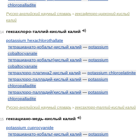
chloropalladite
Русско-английский научный словарь
гексафторо-цирконий-кислый
>
калий
гексахлоро-таллий-кислый калий
14
potassium hexachlorothallate
тетрацианато-кобальт-кислый калий
—
potassium
cobaltocyanate
тетрацианато-кобальт(кислый калий
—
potassium
cobaltocyanate
тетрахлоро-платина2-кислый калий
—
potassium chloroplatinite
тетрахлоро-палладий-кислый калий
—
potassium
chloropalladite
тетрахлоро-палладий(кислый калий
—
potassium
chloropalladite
Русско-английский научный словарь
гексахлоро-таллий-кислый калий
>
гексациано-медь-кислый калий
15
potassium cuprocyanide
тетрацианато-кобальт-кислый калий
—
potassium