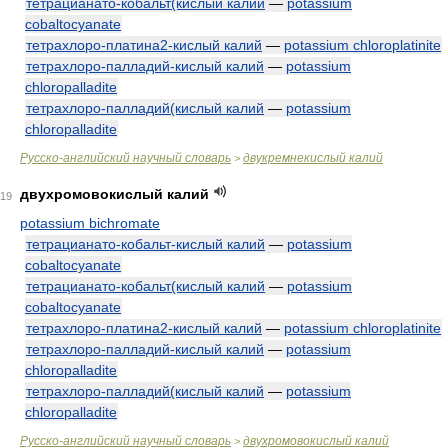
тетрацианато-кобальт(кислый калий
—
potassium
cobaltocyanate
тетрахлоро-платина2-кислый калий
—
potassium chloroplatinite
тетрахлоро-палладий-кислый калий
—
potassium
chloropalladite
тетрахлоро-палладий(кислый калий
—
potassium
chloropalladite
Русско-английский научный словарь
двукремнекислый калий
>
двухромовокислый калий
19
potassium bichromate
тетрацианато-кобальт-кислый калий
—
potassium
cobaltocyanate
тетрацианато-кобальт(кислый калий
—
potassium
cobaltocyanate
тетрахлоро-платина2-кислый калий
—
potassium chloroplatinite
тетрахлоро-палладий-кислый калий
—
potassium
chloropalladite
тетрахлоро-палладий(кислый калий
—
potassium
chloropalladite
Русско-английский научный словарь
двухромовокислый калий
>