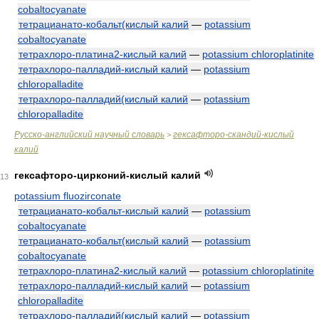
cobaltocyanate
тетрацианато-кобальт(кислый калий
—
potassium
cobaltocyanate
тетрахлоро-платина2-кислый калий
—
potassium chloroplatinite
тетрахлоро-палладий-кислый калий
—
potassium
chloropalladite
тетрахлоро-палладий(кислый калий
—
potassium
chloropalladite
Русско-английский научный словарь
гексафторо-скандий-кислый
>
калий
гексафторо-цирконий-кислый калий
13
potassium fluozirconate
тетрацианато-кобальт-кислый калий
—
potassium
cobaltocyanate
тетрацианато-кобальт(кислый калий
—
potassium
cobaltocyanate
тетрахлоро-платина2-кислый калий
—
potassium chloroplatinite
тетрахлоро-палладий-кислый калий
—
potassium
chloropalladite
тетрахлоро-палладий(кислый калий
—
potassium