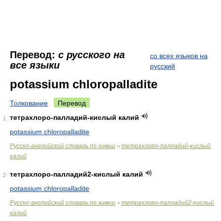
Перевод:
с русского на
со всех языков на
все языки
русский
potassium chloropalladite
Толкование
Перевод
тетрахлоро-палладий-кислый калий
1
potassium chloropalladite
Русско-английский словарь по химии
тетрахлоро-палладий-кислый
>
калий
тетрахлоро-палладий2-кислый калий
2
potassium chloropalladite
Русско-английский словарь по химии
тетрахлоро-палладий2-кислый
>
калий