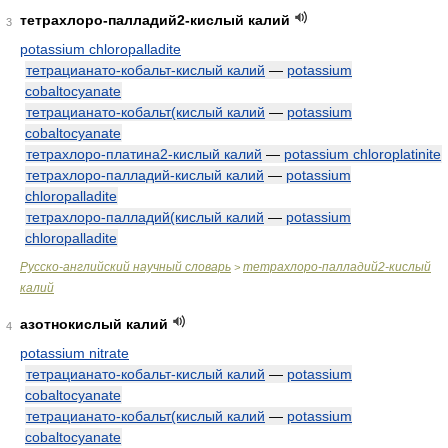
тетрахлоро-палладий2-кислый калий
3
potassium chloropalladite
тетрацианато-кобальт-кислый калий
—
potassium
cobaltocyanate
тетрацианато-кобальт(кислый калий
—
potassium
cobaltocyanate
тетрахлоро-платина2-кислый калий
—
potassium chloroplatinite
тетрахлоро-палладий-кислый калий
—
potassium
chloropalladite
тетрахлоро-палладий(кислый калий
—
potassium
chloropalladite
Русско-английский научный словарь
тетрахлоро-палладий2-кислый
>
калий
азотнокислый калий
4
potassium nitrate
тетрацианато-кобальт-кислый калий
—
potassium
cobaltocyanate
тетрацианато-кобальт(кислый калий
—
potassium
cobaltocyanate