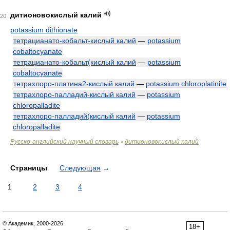
дитионовокислый калий
20
potassium dithionate
тетрацианато-кобальт-кислый калий
—
potassium
cobaltocyanate
тетрацианато-кобальт(кислый калий
—
potassium
cobaltocyanate
тетрахлоро-платина2-кислый калий
—
potassium chloroplatinite
тетрахлоро-палладий-кислый калий
—
potassium
chloropalladite
тетрахлоро-палладий(кислый калий
—
potassium
chloropalladite
Русско-английский научный словарь
дитионовокислый калий
>
Страницы
Следующая
→
1
2
3
4
© Академик, 2000-2026
18+