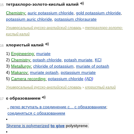
тетрахлоро-золото-кислый калий
15
Chemistry:
auric potassium chloride
,
gold potassium chloride
,
potassium auric chloride
,
potassium chloraurate
Универсальный русско-английский словарь
тетрахлоро-золото-
>
кислый калий
хлористый калий
16
1)
Engineering:
muriate
2)
Chemistry:
potash chloride
,
potash muriate
,
KCl
3)
Metallurgy:
chloride of potassium
,
muriate of potash
4)
Makarov:
muriate potash
,
potassium muriate
5)
Camera recording:
potassium chloride
(
AD
)
Универсальный русско-английский словарь
хлористый калий
>
с образованием
17
.
легко вступать в соединение с... с образованием
;
соединяться с образованием
•
Styrene is polymerized
to give
polystyrene.
•