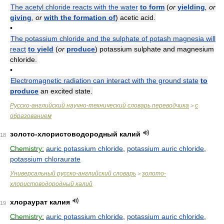
The acetyl chloride reacts with the water
to form
(
or
yielding
, or
giving
, or
with the formation of
) acetic acid.
•
The potassium chloride and the sulphate of potash magnesia will
react
to yield
(
or
produce
) potassium sulphate and magnesium
chloride.
•
Electromagnetic radiation can interact with the ground state
to
produce
an excited state.
Русско-английский научно-технический словарь переводчика
с
>
образованием
золото-хлористоводородный калий
18
Chemistry:
auric potassium chloride
,
potassium auric chloride
,
potassium chloraurate
Универсальный русско-английский словарь
золото-
>
хлористоводородный калий
хлораурат калия
19
Chemistry:
auric potassium chloride
,
potassium auric chloride
,