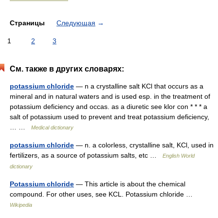
Страницы
Следующая
→
1
2
3
См. также в других словарях:
potassium chloride
— n a crystalline salt KCl that occurs as a
mineral and in natural waters and is used esp. in the treatment of
potassium deficiency and occas. as a diuretic see klor con * * * a
salt of potassium used to prevent and treat potassium deficiency,
… …
Medical dictionary
potassium chloride
— n. a colorless, crystalline salt, KCl, used in
fertilizers, as a source of potassium salts, etc …
English World
dictionary
Potassium chloride
— This article is about the chemical
compound. For other uses, see KCL. Potassium chloride …
Wikipedia