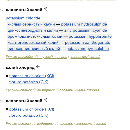
хлористый калий
12
potassium chloride
кислый сернистый калий
—
potassium hydrosulphide
цинкосинеродистый калий
—
zinc potassium cyanide
бромноватистокислый калий
—
potassium hypobromite
ксантогеновокислый калий
—
potassium xanthogenate
пиросернистокислый калий
—
potassium pyrosulphite
Русско-английский научный словарь
хлористый калий
>
калий хлорид
13
■
potassium chloride (KCl)
cloruro potásico (ClK)
Русско-испанский медицинский словарь
калий хлорид
>
хлористый калий
14
■
potassium chloride (KCl)
cloruro potásico (ClK)
Русско-испанский медицинский словарь
хлористый калий
>