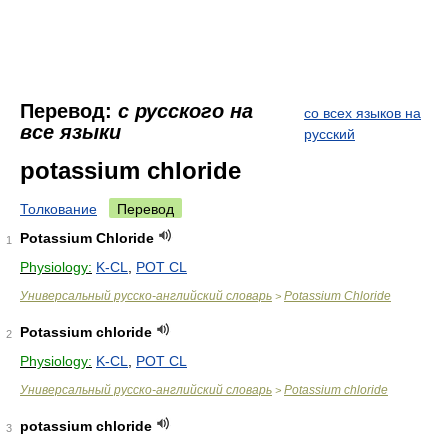
Перевод:
с русского на
со всех языков на
все языки
русский
potassium chloride
Толкование
Перевод
Potassium Chloride
1
Physiology:
K-CL
,
POT CL
Универсальный русско-английский словарь
Potassium Chloride
>
Potassium chloride
2
Physiology:
K-CL
,
POT CL
Универсальный русско-английский словарь
Potassium chloride
>
potassium chloride
3