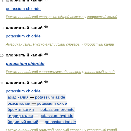
хлористый калий
8
potassium chloride
Русско-английский словарь по общей лексике
хлористый калий
>
хлористый калий
9
potassium chloride
Американизмы. Русско-английский словарь.
хлористый калий
>
хлористый калий
10
potassium chloride
Русско-английский синонимический словарь
хлористый калий
>
хлористый калий
11
potassium chloride
азид калия
—
potassium azide
окись калия
—
potassium oxide
бромит калия
—
potassium bromite
гидрид калия
—
potassium hydride
йодистый калий
—
potassium iodide
Русско-английский большой базовый словарь
хлористый калий
>