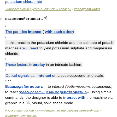
potassium chloraurate
Универсальный русско-английский словарь
хлораурат калия
>
взаимодействовать
20
•
The particles
interact
(
with each other
).
•
In this reaction the potassium chloride and the sulphate of potash-
magnesia
will react
to yield potassium sulphate and magnesium
chloride.
•
These factors
interplay
in an intricate fashion.
•
Optical signals can
interact
on a subpicosecond time scale.
* * *
Взаимодействовать --
to interact
(
действовать совместно)
;
to react
(реагировать)
Взаимодействовать с
-- Using simple
commands, the designer is able to
interact with
the machine via
graphic in a 3D, visual, solid shape mode.
Русско-английский научно-технический словарь переводчика
>
взаимодействовать