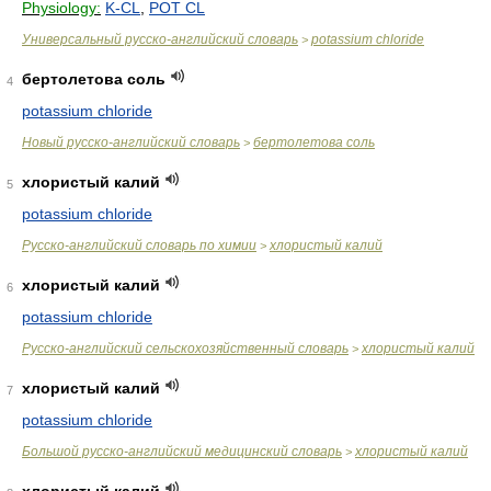
Physiology:
K-CL
,
POT CL
Универсальный русско-английский словарь
potassium chloride
>
бертолетова соль
4
potassium chloride
Новый русско-английский словарь
бертолетова соль
>
хлористый калий
5
potassium chloride
Русско-английский словарь по химии
хлористый калий
>
хлористый калий
6
potassium chloride
Русско-английский сельскохозяйственный словарь
хлористый калий
>
хлористый калий
7
potassium chloride
Большой русско-английский медицинский словарь
хлористый калий
>