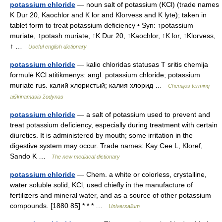
potassium chloride
— noun salt of potassium (KCl) (trade names
K Dur 20, Kaochlor and K lor and Klorvess and K lyte); taken in
tablet form to treat potassium deficiency • Syn: ↑potassium
muriate, ↑potash muriate, ↑K Dur 20, ↑Kaochlor, ↑K lor, ↑Klorvess,
↑ …
Useful english dictionary
potassium chloride
— kalio chloridas statusas T sritis chemija
formulė KCl atitikmenys: angl. potassium chloride; potassium
muriate rus. калий хлористый; калия хлорид …
Chemijos terminų
aiškinamasis žodynas
potassium chloride
— a salt of potassium used to prevent and
treat potassium deficiency, especially during treatment with certain
diuretics. It is administered by mouth; some irritation in the
digestive system may occur. Trade names: Kay Cee L, Kloref,
Sando K …
The new mediacal dictionary
potassium chloride
— Chem. a white or colorless, crystalline,
water soluble solid, KCl, used chiefly in the manufacture of
fertilizers and mineral water, and as a source of other potassium
compounds. [1880 85] * * * …
Universalium