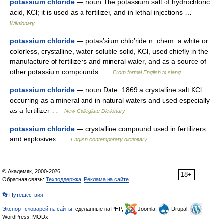
potassium chloride
— noun The potassium salt of hydrochloric
acid, KCl; it is used as a fertilizer, and in lethal injections …
Wiktionary
potassium chloride
— potas′sium chlo′ride n. chem. a white or
colorless, crystalline, water soluble solid, KCl, used chiefly in the
manufacture of fertilizers and mineral water, and as a source of
other potassium compounds …
From formal English to slang
potassium chloride
— noun Date: 1869 a crystalline salt KCl
occurring as a mineral and in natural waters and used especially
as a fertilizer …
New Collegiate Dictionary
potassium chloride
— crystalline compound used in fertilizers
and explosives …
English contemporary dictionary
© Академик, 2000-2026
18+
Обратная связь:
Техподдержка
,
Реклама на сайте
👣 Путешествия
Экспорт словарей на сайты
, сделанные на PHP,
Joomla,
Drupal,
WordPress, MODx.