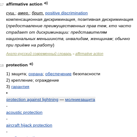
affirmative action
17
сущ.
;
амер.
;
брит.
positive discrimination
компенсационная дискриминация, позитивная дискриминация
(
предоставление преимущественных прав тем, кто часто
страдает от дискриминации: представителям
национальных меньшинств, инвалидам, женщинам; обычно
при приёме на работу
)
Англо-русский современный словарь
affirmative action
>
protection
18
1)
защита;
охрана
;
обеспечение
безопасности
2)
крепление; ограждение
3)
гарантия
•
protection against lightning
—
молниезащита
-
acoustic protection
-
aircraft hijack protection
-