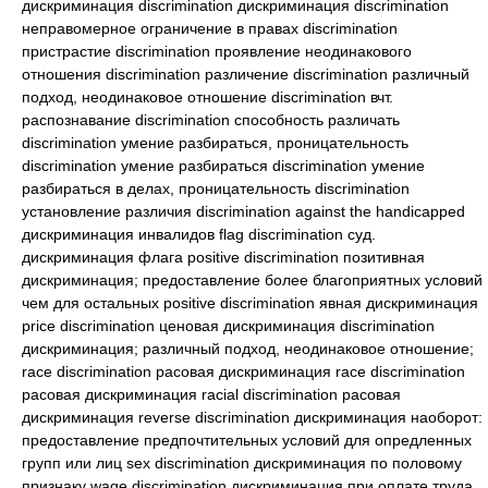
дискриминация discrimination дискриминация discrimination
неправомерное ограничение в правах discrimination
пристрастие discrimination проявление неодинакового
отношения discrimination различение discrimination различный
подход, неодинаковое отношение discrimination вчт.
распознавание discrimination способность различать
discrimination умение разбираться, проницательность
discrimination умение разбираться discrimination умение
разбираться в делах, проницательность discrimination
установление различия discrimination against the handicapped
дискриминация инвалидов flag discrimination суд.
дискриминация флага positive discrimination позитивная
дискриминация; предоставление более благоприятных условий
чем для остальных positive discrimination явная дискриминация
price discrimination ценовая дискриминация discrimination
дискриминация; различный подход, неодинаковое отношение;
race discrimination расовая дискриминация race discrimination
расовая дискриминация racial discrimination расовая
дискриминация reverse discrimination дискриминация наоборот:
предоставление предпочтительных условий для опредленных
групп или лиц sex discrimination дискриминация по половому
признаку wage discrimination дискриминация при оплате труда