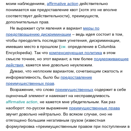
моим наблюдениям,
affirmative action
действительно
понимается как предоставление квот (хотя это не вполне
соответствует действительности), преимуществ,
дополнительных прав.
••
Не выражает сути явления и вариант
меры по
предотвращению дискриминации
– ведь идея состоит в том,
чтобы преодолеть последствия угнетения, дискриминации,
имевших место в прошлом (
см.
определение в Columbia
Encyclopedia). Так что
компенсирующая политика
в этом
смысле точнее, но этот вариант, а тем более
поддерживающие
действия
, кажется мне довольно неуклюжим.
••
Думаю, что неплохим вариантом, сочетающим сжатость и
информативность, было бы
предоставление
преимущественных прав
.
••
Возражение, что слово
преимущественных
содержит в себе
оценочный элемент и намекает на несправедливость
affirmative action,
не кажется мне убедительным. Как раз
наоборот: по-русски выражение
преимущественные права
звучит довольно нейтрально. Во всяком случае, оно не
отягощено большим негативным грузом (известная
формулировка «преимущественным правом при поступлении в