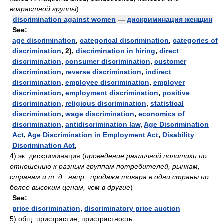
возрастной группы
)
discrimination against women
—
дискриминация женщин
See:
age discrimination
,
categorical discrimination
,
categories of
discrimination
,
2),
discrimination in hiring
,
direct
discrimination
,
consumer discrimination
,
customer
discrimination
,
reverse discrimination
,
indirect
discrimination
,
employee discrimination
,
employer
discrimination
,
employment discrimination
,
positive
discrimination
,
religious discrimination
,
statistical
discrimination
,
wage discrimination
,
economics of
discrimination
,
antidiscrimination law
,
Age Discrimination
Act
,
Age Discrimination in Employment Act
,
Disability
Discrimination Act
,
4)
эк.
дискриминация
(
проведение различной политики по
отношению к разным группам потребителей, рынкам,
странам и т. д., напр., продажа товара в одни страны по
более высоким ценам, чем в другие
)
See:
price discrimination
,
discriminatory price auction
5)
общ.
пристрастие, пристрастность