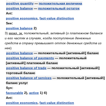
positive quantity
—
положительная величина
positive balance
—
положительный остаток
Ant:
positive economics
,
fact-value distinction
See:
positive balance
2)
3)
межд. эк.
положительный, активный
(
о платежном балансе
и его частях в случаях, когда поступление денежных
средств в страну превышает отток денежных средств из
нее
)
positive balance
— положительный [активный\] баланс
positive balance of payments
— положительный
[активный\] платежный баланс
positive balance of trade
— положительный [активный\]
торговый баланс
positive balance of services
— положительный [активный\]
баланс услуг
Syn:
favourable
2),
active
1) б)
Ant:
positive economics
,
fact-value distinction