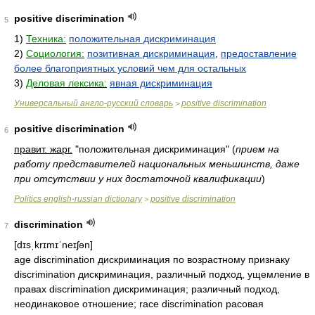
positive discrimination
5
1)
Техника:
положительная дискриминация
2)
Социология:
позитивная дискриминация
,
предоставление
более благоприятных условий чем для остальных
3)
Деловая лексика:
явная дискриминация
Универсальный англо-русский словарь
positive discrimination
>
positive discrimination
6
правит. жарг.
"положительная дискриминация"
(
прием на
работу представителей национальных меньшинств, даже
при отсутствии у них достаточной квалификации
)
Politics english-russian dictionary
positive discrimination
>
discrimination
7
[dɪsˌkrɪmɪˈneɪʃən]
age discrimination дискриминация по возрастному признаку
discrimination дискриминация, различный подход, ущемление в
правах discrimination дискриминация; различный подход,
неодинаковое отношение; race discrimination расовая