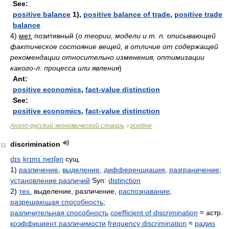
See:
positive balance
1),
positive balance of trade
,
positive trade
balance
4)
мет.
позитивный
(
о теории, модели и т. п. описывающей
фактическое состояние вещей, в отличие от содержащей
рекомендации относительно изменения, оптимизации
какого-л. процесса или явления
)
Ant:
positive economics
,
fact-value distinction
See:
positive economics
,
fact-value distinction
Англо-русский экономический словарь
positive
>
discrimination
11
dɪsˌkrɪmɪˈneɪʃən
сущ.
1)
различение
,
выделение
,
дифференциация
,
разграничение
;
установление различий
Syn:
distinction
2)
тех.
выделение, различение,
распознавание
;
разрешающая способность
;
различительная способность
coefficient of discrimination
≈ астр.
коэффициент различимости
frequency discrimination
≈
радио