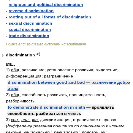
-
religious and political discrimination
-
reverse discrimination
-
rooting out of all forms of discrimination
-
sexual discrimination
-
social discrimination
-
trade discrimination
Politics english-russian dictionary
discrimination
>
discrimination
9
сущ.
1)
общ.
различение; установление различия; выделение;
дифференциация; разграничение
discrimination between good and bad
—
различение добра
и зла
2)
общ.
способность различать, проницательность,
разборчивость
to demonstrate discrimination in smth
— проявлять
способность разбираться в чем-л.
3)
соц.
,
пол.
,
юр.
дискриминация, ограничение в правах
(
дифференцированная политика по отношению к членам
какой-л. национальной, религиозной, половой или