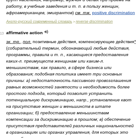
работу, в учебные заведения и т. п. в пользу женщин,
афроамериканцев, эмигрантов
)
см. тж.
positive discrimination
Англо-русский современный словарь
reverse discrimination
>
affirmative action
13
эк. тр.
,
пол.
позитивные действия, компенсирующие действия
*
(
собирательный термин, обозначающий любые действия,
программы, правила и т. п., касающиеся предоставления
каких-л. преимуществ женщинам или каким-л.
меньшинствам, как правило, в сфере бизнеса или
образования; подобная политика имеет три основных
причины: а) недостаточность пассивного провозглашения
равных возможностей занятости и необходимость более
простого подхода, который позволит устранить
потенциальную дискриминацию, напр., установление квот
на присутствие женщин и меньшинств в штате
организации; б) предоставление меньшинствам
компенсации за дискриминацию в прошлом; в) обеспечение
присутствия представителей различных национальностей
в организациях или органах управления, для которых это