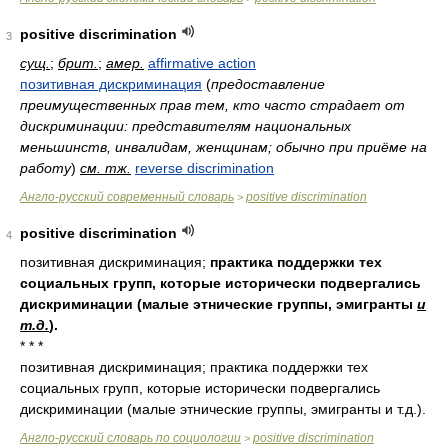
positive discrimination
3
сущ.
;
брит.
;
амер.
affirmative action
позитивная дискриминация
(
предоставление
преимущественных прав тем, кто часто страдает от
дискриминации: представителям национальных
меньшинств, инвалидам, женщинам; обычно при приёме на
работу
)
см. тж.
reverse discrimination
Англо-русский современный словарь
positive discrimination
>
positive discrimination
4
позитивная дискриминация;
практика поддержки тех
социальных групп, которые исторически подвергались
дискриминации (малые этнические группы, эмигранты
и
т.д.
).
* * *
позитивная дискриминация; практика поддержки тех
социальных групп, которые исторически подвергались
дискриминации (малые этнические группы, эмигранты и т.д.).
Англо-русский словарь по социологии
positive discrimination
>