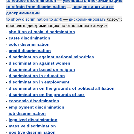
to reduce discrimination
—
уменьшать дискриминацию
to refrain from discrimination
—
воздерживаться от
дискриминации
to show discrimination to
smb
—
дискриминировать
кого-л.
;
проявлять дискриминацию по отношению к
кому-л.
-
abolition of racial discrimination
-
caste discrimination
-
color discrimination
-
credit discrimination
-
discrimination against national minorities
-
discrimination against women
-
discrimination based on religion
-
discrimination in education
-
discrimination in employment
-
discrimination on the grounds of political affiliation
-
discrimination on the grounds of sex
-
economic discrimination
-
employment discrimination
-
job discrimination
-
legalized discrimination
-
massive discrimination
-
positive discrimination