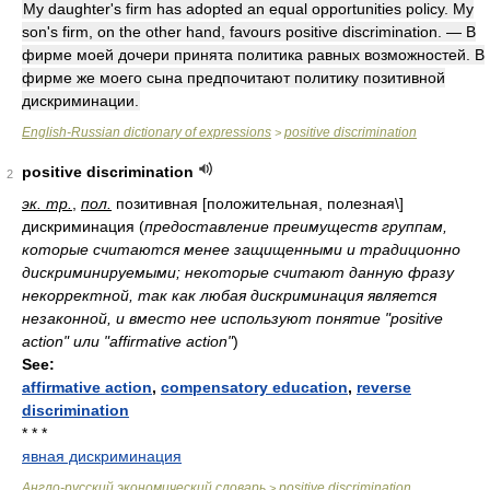
My daughter's firm has adopted an equal opportunities policy. My
son's firm, on the other hand, favours positive discrimination. — В
фирме моей дочери принята политика равных возможностей. В
фирме же моего сына предпочитают политику позитивной
дискриминации.
English-Russian dictionary of expressions
positive discrimination
>
positive discrimination
2
эк. тр.
,
пол.
позитивная [положительная, полезная\]
дискриминация
(
предоставление преимуществ группам,
которые считаются менее защищенными и традиционно
дискриминируемыми; некоторые считают данную фразу
некорректной, так как любая дискриминация является
незаконной, и вместо нее используют понятие "positive
action" или "affirmative action"
)
See:
affirmative action
,
compensatory education
,
reverse
discrimination
* * *
явная дискриминация
Англо-русский экономический словарь
positive discrimination
>