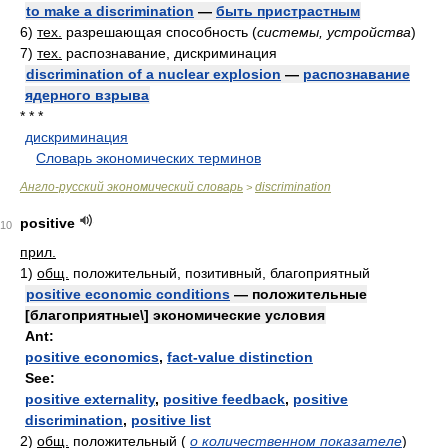
to make a discrimination
—
быть пристрастным
6)
тех.
разрешающая способность
(
системы, устройства
)
7)
тех.
распознавание, дискриминация
discrimination of a nuclear explosion
—
распознавание
ядерного взрыва
* * *
дискриминация
.
.
Словарь экономических терминов
.
Англо-русский экономический словарь
discrimination
>
positive
10
прил.
1)
общ.
положительный, позитивный, благоприятный
positive economic conditions
— положительные
[благоприятные\] экономические условия
Ant:
positive economics
,
fact-value distinction
See:
positive externality
,
positive feedback
,
positive
discrimination
,
positive list
2)
общ.
положительный
(
о количественном показателе
)