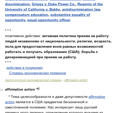
discrimination
,
Griggs v. Duke Power Co.
,
Regents of the
University of California v. Bakke
,
antidiscrimination law
,
compensatory education
,
substantive equality of
opportunity
,
equal opportunity officer
* * *
позитивное действие:
активная политика приема на работу
людей независимо от национальности, религии, возраста,
пола для предоставления всем равных возможностей
работать и получать образование (США); борьба с
дискриминацией при приеме на работу.
* * *
действие в поддержку
.
.
Словарь экономических терминов
.
Англо-русский экономический словарь
affirmative action
>
affirmative action
14
••
* Тема целесообразности и даже допустимости
affirmative
action
является в США предметом бесконечной и
ожесточенной полемики. Нас интересует лишь русский
перевод этого термина, определение которого возьмем из