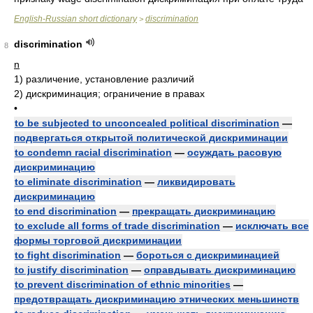
English-Russian short dictionary
discrimination
>
discrimination
8
n
1)
различение, установление различий
2)
дискриминация; ограничение в правах
•
to be subjected to unconcealed political discrimination
—
подвергаться открытой политической дискриминации
to condemn racial discrimination
—
осуждать расовую
дискриминацию
to eliminate discrimination
—
ликвидировать
дискриминацию
to end discrimination
—
прекращать дискриминацию
to exclude all forms of trade discrimination
—
исключать все
формы торговой дискриминации
to fight discrimination
—
бороться с дискриминацией
to justify discrimination
—
оправдывать дискриминацию
to prevent discrimination of ethnic minorities
—
предотвращать дискриминацию этнических меньшинств