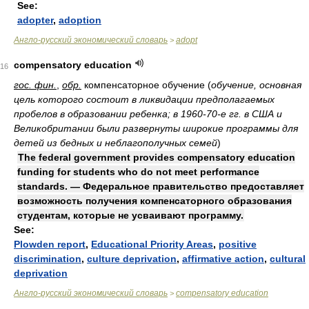
See:
adopter
,
adoption
Англо-русский экономический словарь
adopt
>
compensatory education
16
гос. фин.
,
обр.
компенсаторное обучение
(
обучение, основная
цель которого состоит в ликвидации предполагаемых
пробелов в образовании ребенка; в 1960-70-е гг. в США и
Великобритании были развернуты широкие программы для
детей из бедных и неблагополучных семей
)
The federal government provides compensatory education
funding for students who do not meet performance
standards. — Федеральное правительство предоставляет
возможность получения компенсаторного образования
студентам, которые не усваивают программу.
See:
Plowden report
,
Educational Priority Areas
,
positive
discrimination
,
culture deprivation
,
affirmative action
,
cultural
deprivation
Англо-русский экономический словарь
compensatory education
>