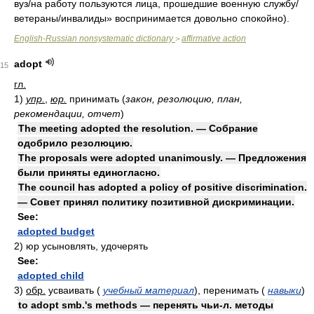
вуз/на работу пользуются лица, прошедшие военную службу/
ветераны/инвалиды» воспринимается довольно спокойно).
English-Russian nonsystematic dictionary
affirmative action
>
adopt
15
гл.
1)
упр.
,
юр.
принимать
(
закон, резолюцию, план,
рекомендации, отчет
)
The meeting adopted the resolution. — Собрание
одобрило резолюцию.
The proposals were adopted unanimously. — Предложения
были приняты единогласно.
The council has adopted a policy of positive discrimination.
— Совет принял политику позитивной дискриминации.
See:
adopted budget
2)
юр
усыновлять, удочерять
See:
adopted child
3)
обр.
усваивать
(
учебный материал
)
, перенимать
(
навыки
)
to adopt smb.'s methods — перенять чьи-л. методы