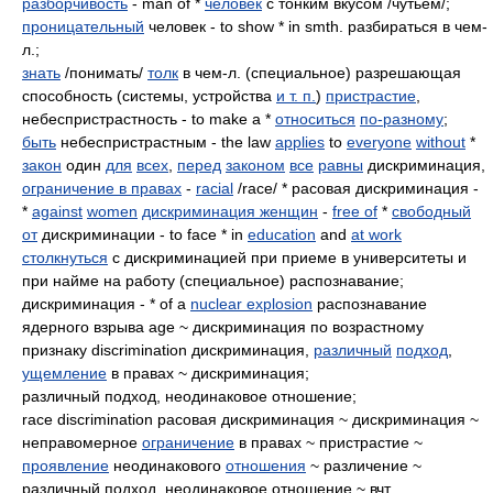
разборчивость
- man of *
человек
с тонким вкусом /чутьем/;
проницательный
человек - to show * in smth. разбираться в чем-
л.;
знать
/понимать/
толк
в чем-л. (специальное) разрешающая
способность (системы, устройства
и т. п.
)
пристрастие
,
небеспристрастность - to make a *
относиться
по-разному
;
быть
небеспристрастным - the law
applies
to
everyone
without
*
закон
один
для
всех
,
перед
законом
все
равны
дискриминация,
ограничение в правах
-
racial
/race/ * расовая дискриминация -
*
against
women
дискриминация женщин
-
free of
*
свободный
от
дискриминации - to face * in
education
and
at work
столкнуться
с дискриминацией при приеме в университеты и
при найме на работу (специальное) распознавание;
дискриминация - * of a
nuclear explosion
распознавание
ядерного взрыва age ~ дискриминация по возрастному
признаку discrimination дискриминация,
различный
подход
,
ущемление
в правах ~ дискриминация;
различный подход, неодинаковое отношение;
race discrimination расовая дискриминация ~ дискриминация ~
неправомерное
ограничение
в правах ~ пристрастие ~
проявление
неодинакового
отношения
~ различение ~
различный подход, неодинаковое отношение ~ вчт.