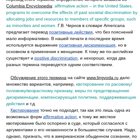
Columbia Encyclopedia
:
affirmative action – in the United States,
programs to overcome the effects of past societal discrimination by
allocating jobs and resources to members of specific groups, such
as minorities and women.
Г.В. Чернов в словаре Americana
предлагает перевод
позитивные действия
, что без пояснений
мало информативно. В нашей печати в последнее время
используется выражение
позитивная дискриминация
, но в
основном в применении к женщинам. К тому же по-английски
существует и
positive discrimination
, и нехорошо, когда два
разных термина переводятся одним соответствием.
••
Обсуждение этого термина
на сайте
www.lingvoda.ru
дало
множество вариантов, например,
квотирование по расовому/
половому/возрастному признаку, меры по предотвращению
дискриминации, компенсирующая политика, поддерживающие
действия
и т.д.
••
Квотирование
точно не подходит, так как это лишь одна из
возможных форм
affirmative action
, к тому же жесткое
квотирование было оспорено в суде, который согласился с
аргументами о его незаконности в большинстве случаев. Надо,
однако, признать, что в американском обыденном сознании, по