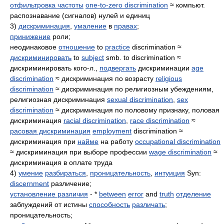
отфильтровка частоты
one-to-zero discrimination
≈ компьют.
распознавание (сигналов) нулей и единиц
3)
дискриминация
,
умаление
в
правах
;
принижение
роли;
неодинаковое
отношение
to
practice
discrimination ≈
дискриминировать
to
subject
smb. to discrimination ≈
дискриминировать кого-л.,
подвергать
дискриминации
age
discrimination
≈ дискриминация по возрасту
religious
discrimination
≈ дискриминация по религиозным убеждениям,
религиозная дискриминация
sexual discrimination
,
sex
discrimination
≈ дискриминация по половому признаку, половая
дискриминация
racial discrimination
,
race discrimination
≈
расовая дискриминация
employment
discrimination ≈
дискриминация при
найме
на работу
occupational discrimination
≈ дискриминация при выборе профессии
wage discrimination
≈
дискриминация в оплате труда
4)
умение
разбираться
,
проницательность
,
интуиция
Syn:
discernment
различение;
установление различия
- *
between
error
and
truth
отделение
заблуждений от истины
способность
различать
;
проницательность;