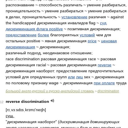
распознавание ~ способность различать ~ умение разбираться,
проницательность ~ умение разбираться ~ умение разбираться
в делах, проницательность ~
установление
различия ~ against
the handicapped дискриминация инвалидов flag ~
суд
.
дискриминация флага
positive
~ позитивная дискриминация;
предоставление
более
благоприятных
условий
чем для
остальных positive ~ явная дискриминация
price
~
ценовая
дискриминация
~ дискриминация;
различный подход, неодинаковое отношение;
race discrimination расовая дискриминация race ~ расовая
дискриминация racial ~ расовая дискриминация
reverse
~
дискриминация наоборот: предоставление предпочтительных
условий для опредленных групп
или
лиц
sex ~ дискриминация
по половому признаку wage ~ дискриминация
при оплате
труда
Большой англо-русский и русско-английский словарь
discrimination
>
reverse discrimination
12
[rɪˌvɜːsdɪsˌkrɪmɪ'neɪʃn]
сущ.
"дискриминация наоборот"
(
дискриминация доминирующих
групп населения, например, мужчин и белых при приёме на