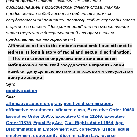
разнообразие является важным; не является
дискриминацией в юридическом смысле слова, так как
представляет собой законные действия в рамках
государственной политики, поэтому любые переводы этого
термина со словом "дискриминация" или отождествление
этого термина с дискриминацией авторам словаря
представляется некорректным
)
Affirmative action is the nation's most ambitious attempt to
redress its long history of racial and sexual discrimination.
— Политика компенсирующих действий является
амбициозной попыткой государства исправить свои
ошибки, допущенные по причине расовой и сексуальной
дискриминации.
Syn:
positive action
See:
affirmative action program
,
positive discrimination
,
affirmative recruitment
,
affected class
,
Executive Order 10950
,
Executive Order 10955
,
Executive Order 11246
,
Executive
Order 11375
,
Equal Pay Act
,
Civil Rights Act of 1964
,
Age
Discrimination in Employment Act
,
corrective justice
,
equal
employment opportunity
,
discrimination law
,
reverse