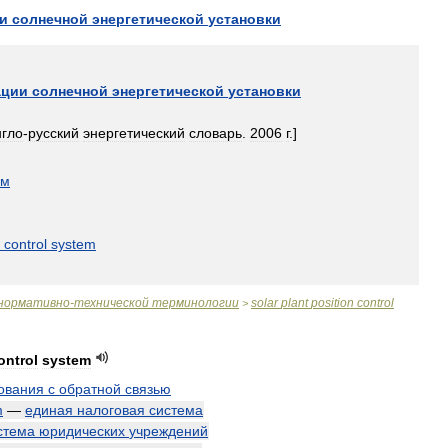
и
солнечной
энергетической
установки
ации
солнечной
энергетической
установки
нгло
-
русский
энергетический
словарь
.
2006
г
.]
ом
control
system
нормативно
-
технической
терминологии
solar
plant
position
control
>
ontrol
system
ования
с
обратной
связью
m
—
единая
налоговая
система
стема
юридических
учреждений