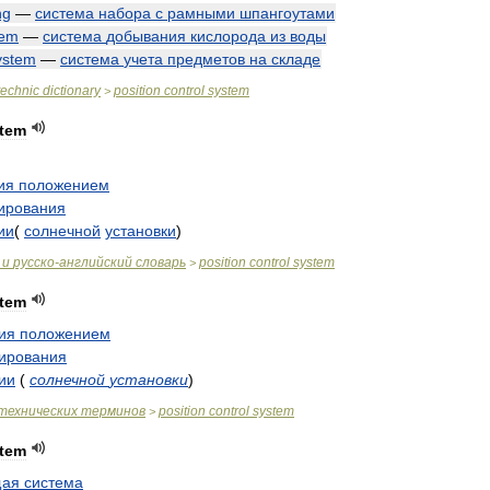
ng
—
система
набора
с
рамными
шпангоутами
tem
—
система
добывания
кислорода
из
воды
ystem
—
система
учета
предметов
на
складе
technic
dictionary
position
control
system
>
tem
ия
положением
ирования
ии
(
солнечной
установки
)
и
русско
-
английский
словарь
position
control
system
>
tem
ия
положением
ирования
ии
(
солнечной
установки
)
технических
терминов
position
control
system
>
tem
щая
система