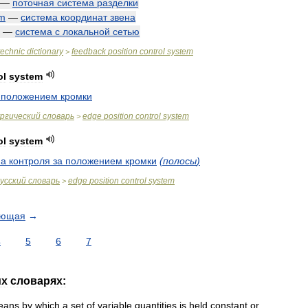
—
поточная
система
разделки
em
—
система
координат
звена
—
система
с
локальной
сетью
technic
dictionary
feedback
position
control
system
>
ol
system
положением
кромки
ргический
словарь
edge
position
control
system
>
ol
system
ма
контроля
за
положением
кромки
(
полосы
)
усский
словарь
edge
position
control
system
>
ующая
→
4
5
6
7
их
словарях:
eans
by
which
a
set
of
variable
quantities
is
held
constant
or