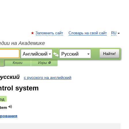
Запомнить сайт
Словарь на свой сайт
RU
едии на Академике
Найти!
Книги
Игры ⚽
русский
с русского на английский
ntrol system
од
tem
ирования