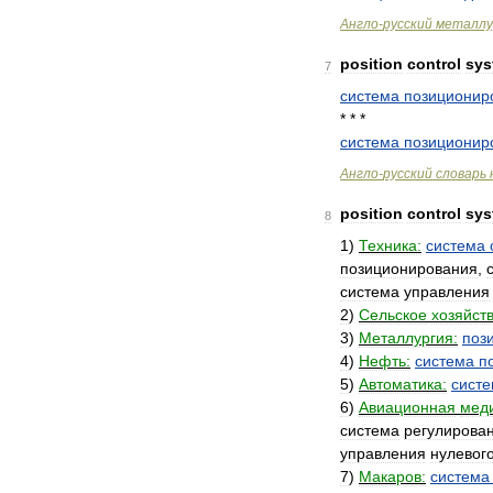
Англо
-
русский
металлу
position
control
sys
7
система
позиционир
* * *
система
позиционир
Англо
-
русский
словарь
position
control
sys
8
1
)
Техника:
система
позиционирования
,
система
управления
2
)
Сельское
хозяйств
3
)
Металлургия:
поз
4
)
Нефть:
система
п
5
)
Автоматика:
сист
6
)
Авиационная
мед
система
регулирова
управления
нулевог
7
)
Макаров:
система