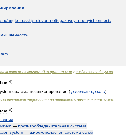
онирования
e
.
ru
/
anglo
_
russkiy
_
slovar
_
neftegazovoy
_
promyishlennosti
/
]
омышленность
stem
нормативно
-
технической
терминологии
position
control
system
>
tem
ystem
система
позиционирования
(
рабочего
органа
)
ry
of
mechanical
engineering
and
automation
position
control
system
>
tem
ования
system
—
противообледенительная
система
tion
system
—
широкополосная
система
связи