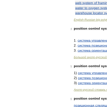
web
system
of
frami
water
to
oxygen
sys
warehouse
locator
s
English
-
Russian
big
poly
position
control
sys
4
1
.
система
управлен
2
.
система
позицион
3
.
система
ориентац
Большой
англо
-
русский
position
control
sys
5
1
)
система
управлен
2
)
система
позицион
3
)
система
ориентац
Англо
-
русский
словарь
position
control
sys
6
позиционная
следя