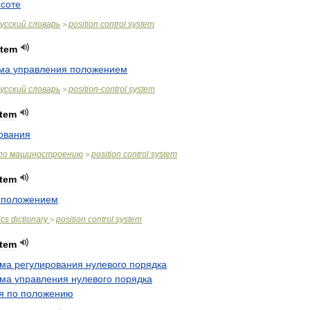
соте
усский
словарь
position
control
system
>
stem
ма
управления
положением
усский
словарь
position
-
control
system
>
tem
ования
по
машиностроению
position
control
system
>
tem
положением
ics
dictionary
position
control
system
>
tem
ема
регулирования
нулевого
порядка
ема
управления
нулевого
порядка
я
по
положению