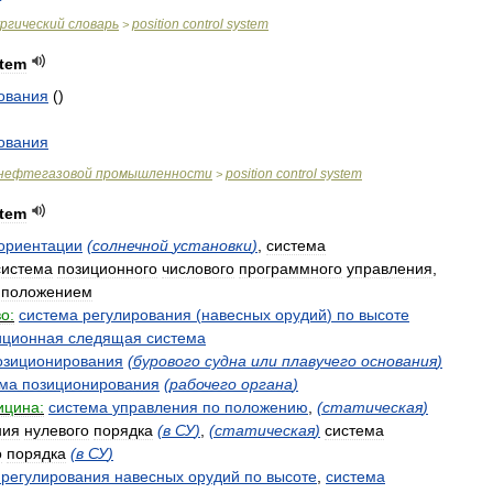
ргический
словарь
position
control
system
>
tem
ования
(
)
ования
нефтегазовой
промышленности
position
control
system
>
tem
ориентации
(
солнечной
установки
)
,
система
система
позиционного
числового
программного
управления
,
положением
о:
система
регулирования
(
навесных
орудий
)
по
высоте
иционная
следящая
система
озиционирования
(
бурового
судна
или
плавучего
основания
)
ема
позиционирования
(
рабочего
органа
)
ицина:
система
управления
по
положению
,
(
статическая
)
ния
нулевого
порядка
(
в
СУ
)
,
(
статическая
)
система
о
порядка
(
в
СУ
)
регулирования
навесных
орудий
по
высоте
,
система