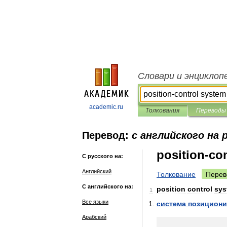
Словари и энциклоп
academic.ru
Толкования
Переводы
Перевод:
с английского на 
position-co
С русского на:
Английский
Толкование
Перев
С английского на:
position
control
sys
1
Все языки
система
позицион
Арабский