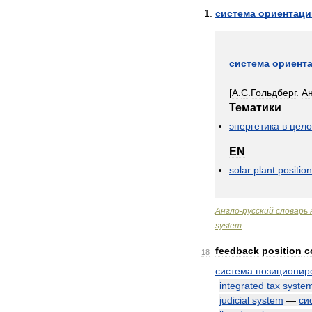
система
ориентаци
система
ориент
—
[
А
.
С
.
Гольдберг
.
А
Тематики
энергетика
в
цел
EN
solar
plant
position
Англо
-
русский
словарь
system
feedback
position
c
18
система
позиционир
integrated
tax
syste
judicial
system
—
си