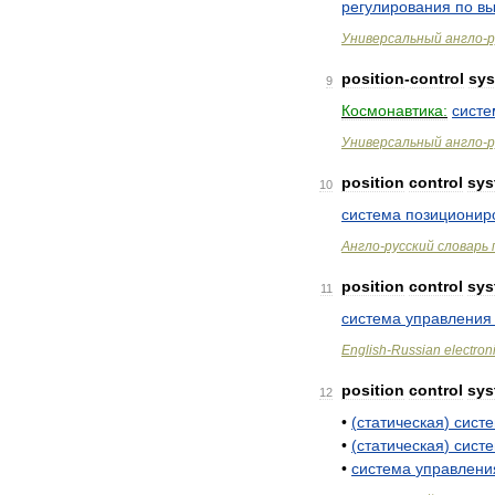
регулирования
по
вы
Универсальный
англо
-
р
position
-
control
sy
9
Космонавтика:
систе
Универсальный
англо
-
р
position
control
sys
10
система
позиционир
Англо
-
русский
словарь
position
control
sys
11
система
управления
English
-
Russian
electron
position
control
sys
12
•
(
статическая
)
сист
•
(
статическая
)
сист
•
система
управлени