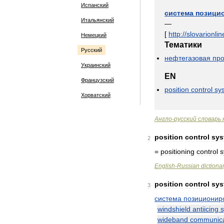
Испанский
система
позици
Итальянский
—
[
http:
//
slovarionlin
Немецкий
Тематики
Русский
нефтегазовая
пр
Украинский
EN
Французский
position
control
sy
Хорватский
Англо
-
русский
словарь
position
control
sys
2
=
positioning
control
s
English
-
Russian
dictiona
position
control
sys
3
система
позиционир
windshield
antiicing
wideband
communica