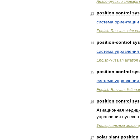
Англо
-
русский
словарь
position
control
sys
13
система
ориентации
English
-
Russian
solar
en
position
-
control
sy
14
система
управления
Englsh
-
Russian
aviation
position
control
sys
15
система
управления
English
-
Russian
dictiona
position
control
sys
16
Авиационная
медици
управления
нулевог
Универсальный
англо
-
р
solar
plant
position
17