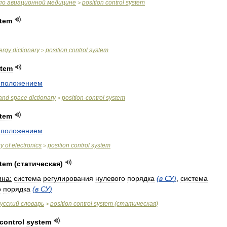
по
авиационной
медицине
position
control
system
>
tem
ergy
dictionary
position
control
system
>
stem
положением
and
space
dictionary
position
-
control
system
>
tem
положением
ry
of
electronics
position
control
system
>
tem
(
статическая
)
на:
система
регулирования
нулевого
порядка
(
в
СУ
)
,
система
о
порядка
(
в
СУ
)
усский
словарь
position
control
system
(
статическая
)
>
control
system