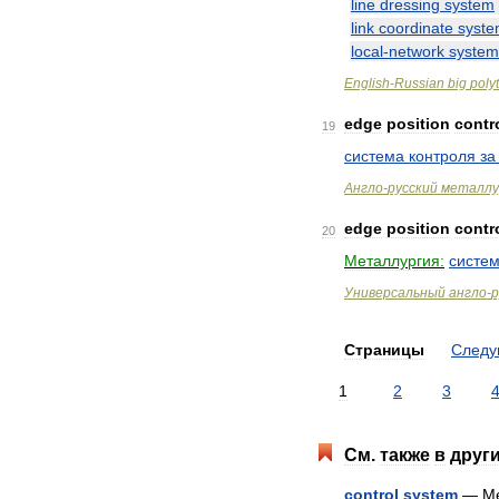
line
dressing
system
link
coordinate
syst
local
-
network
system
English
-
Russian
big
poly
edge
position
contr
19
система
контроля
за
Англо
-
русский
металлу
edge
position
contr
20
Металлургия:
систе
Универсальный
англо
-
р
Страницы
След
1
2
3
См
.
также
в
друг
control
system
—
M