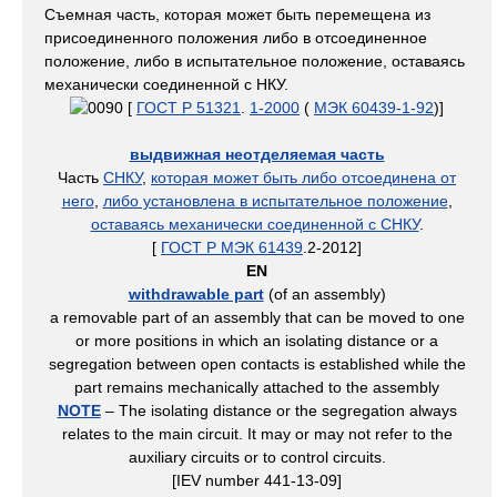
Съемная часть, которая может быть перемещена из
присоединенного положения либо в отсоединенное
положение, либо в испытательное положение, оставаясь
механически соединенной с НКУ.
[
ГОСТ Р 51321
.
1-2000
(
МЭК 60439-1-92
)]
выдвижная неотделяемая часть
Часть
СНКУ
,
которая может быть либо отсоединена от
него
,
либо установлена в испытательное положение
,
оставаясь механически соединенной с СНКУ
.
[
ГОСТ Р МЭК 61439
.2-2012]
EN
withdrawable part
(of an assembly)
a removable part of an assembly that can be moved to one
or more positions in which an isolating distance or a
segregation between open contacts is established while the
part remains mechanically attached to the assembly
NOTE
– The isolating distance or the segregation always
relates to the main circuit. It may or may not refer to the
auxiliary circuits or to control circuits.
[IEV number 441-13-09]