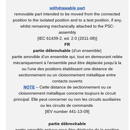
withdrawable part
removable part intended to be moved from the connected
position to the isolated position and to a test position, if any,
whilst remaining mechanically attached to the PSC-
assembly
[IEC 61439-2, ed. 2.0 (2011-08)]
FR
partie débrochable
(d'un ensemble)
partie amovible d'un ensemble qui, tout en demeurant reliée
mécaniquement à l'ensemble peut être déplacée jusqu'à la
ou l'une des positions établissant une distance de
sectionnement ou un cloisonnement métallique entre
contacts ouverts
NOTE
– Cette distance de sectionnement ou ce
cloisonnement métallique concerne toujours le circuit
principal. Elle peut concerner ou non les circuits auxiliaires
ou les circuits de commande.
[IEV number 441-13-09]
partie débrochable
partie amovible prévue pour être déplacée de la position