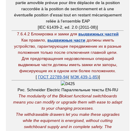
partie amovible prévue pour être déplacée de la position
raccordée à la position de sectionnement et à une
éventuelle position d'essai tout en restant mécaniquement
reliée à l'ensemble EAP
[IEC 61439-2, ed. 2.0 (2011-08)]
7.6.4.2 Блокировка и замки для
выдвижных частей
Как правило,
выдвижные части
должны иметь
устройство, гарантирующее передвижение их в разные
положения только после отключения главной цепи.
Для предотвращения недозволенных операций
выдвижные части должны иметь замки или запоры,
фиксирующие их в одном или более положениях.
[
ГОСТ 22789-94
(
МЭК 439-1-85
)]
Рис. Schneider Electric Параллельные тексты EN-RU
The modularity of the Blokset functional switchboards
means you can modify or upgrade them with ease to adapt
to your changing processes.
The withdrawable drawers let you make these upgrades
while the equipment is energised, without cutting
switchboard supply and in complete safety
.
The