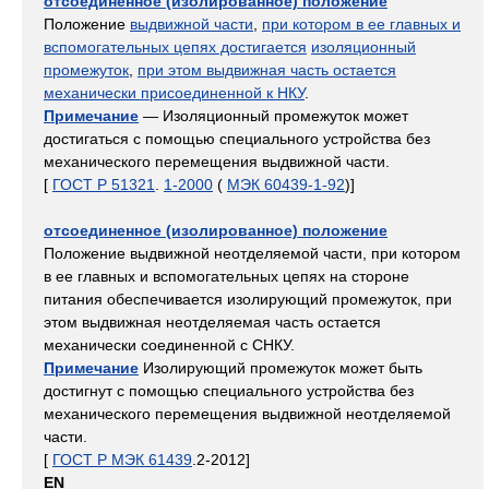
отсоединенное (изолированное) положение
Положение
выдвижной части
,
при котором в ее главных и
вспомогательных цепях достигается
изоляционный
промежуток
,
при этом выдвижная часть остается
механически присоединенной к НКУ
.
Примечание
— Изоляционный промежуток может
достигаться с помощью специального устройства без
механического перемещения выдвижной части.
[
ГОСТ Р 51321
.
1-2000
(
МЭК 60439-1-92
)]
отсоединенное (изолированное) положение
Положение выдвижной неотделяемой части, при котором
в ее главных и вспомогательных цепях на стороне
питания обеспечивается изолирующий промежуток, при
этом выдвижная неотделяемая часть остается
механически соединенной с СНКУ.
Примечание
Изолирующий промежуток может быть
достигнут с помощью специального устройства без
механического перемещения выдвижной неотделяемой
части.
[
ГОСТ Р МЭК 61439
.2-2012]
EN