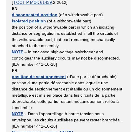
[
ГОСТ Р МЭК 61439
.2-2012]
EN
disconnected position
(of a withdrawable part)
isolated position
(of a withdrawable part)
the position of a withdrawable part in which an isolating
distance or segregation is established in all the circuits of
the withdrawable part, that part remaining mechanically
attached to the assembly
NOTE
– In enclosed high-voltage switchgear and
controlgear the auxiliary circuits may not be disconnected.
[IEV number 441-16-28]
FR
position de sectionnement
(d'une partie débrochable)
position d'une partie débrochable dans laquelle une
distance de sectionnement est établie ou un cloisonnement
métallique est mis en place dans les circuits de la partie
débrochable, cette partie restant mécaniquement reliée à
l'ensemble
NOTE
– Dans l'appareillage à haute tension sous
enveloppe, les circuits auxiliaires peuvent rester branchés.
[IEV number 441-16-28]