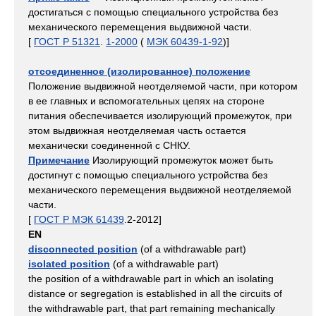
достигаться с помощью специального устройства без
механического перемещения выдвижной части.
[
ГОСТ Р 51321
.
1-2000
(
МЭК 60439-1-92
)]
отсоединенное (изолированное) положение
Положение выдвижной неотделяемой части, при котором
в ее главных и вспомогательных цепях на стороне
питания обеспечивается изолирующий промежуток, при
этом выдвижная неотделяемая часть остается
механически соединенной с СНКУ.
Примечание
Изолирующий промежуток может быть
достигнут с помощью специального устройства без
механического перемещения выдвижной неотделяемой
части.
[
ГОСТ Р МЭК 61439
.2-2012]
EN
disconnected position
(of a withdrawable part)
isolated position
(of a withdrawable part)
the position of a withdrawable part in which an isolating
distance or segregation is established in all the circuits of
the withdrawable part, that part remaining mechanically