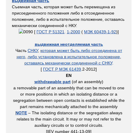
выдвижная часть
Съемная часть, которая может быть перемещена из
присоединенного положения либо в отсоединенное
положение, либо в испытательное положение, оставаясь
механически соединенной с НКУ.
[
ГОСТ Р 51321
.
1-2000
(
МЭК 60439-1-92
)]
выдвижная неотделяемая часть
Часть
СНКУ
,
которая может быть либо отсоединена от
него
,
либо установлена в испытательное положение
,
оставаясь механически соединенной с СНКУ
.
[
ГОСТ Р МЭК 61439
.2-2012]
EN
withdrawable part
(of an assembly)
a removable part of an assembly that can be moved to one
or more positions in which an isolating distance or a
segregation between open contacts is established while the
part remains mechanically attached to the assembly
NOTE
– The isolating distance or the segregation always
relates to the main circuit. It may or may not refer to the
auxiliary circuits or to control circuits.
[IEV number 441-13-09]