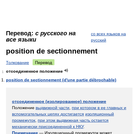
Перевод:
с русского на
со всех языков на
все языки
русский
position de sectionnement
Толкование
Перевод
отсоединенное положение
1
position de sectionnement (d'une partie débrochable)
отсоединенное (изолированное) положение
Положение
выдвижной части
,
при котором в ее главных и
вспомогательных цепях достигается
изоляционный
промежуток
,
при этом выдвижная часть остается
механически присоединенной к НКУ
.
Примечание
— Изоляционный промежуток может