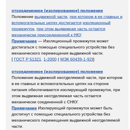
отсоединенное (изолированное) положение
Положение
выдвижной части
,
при котором в ее главных и
вспомогательных цепях достигается
изоляционный
промежуток
,
при этом выдвижная часть остается
механически присоединенной к НКУ
.
Примечание
— Изоляционный промежуток может
достигаться с помощью специального устройства без
механического перемещения выдвижной части.
[
ГОСТ Р 51321
.
1-2000
(
МЭК 60439-1-92
)]
отсоединенное (изолированное) положение
Положение выдвижной неотделяемой части, при котором
в ее главных и вспомогательных цепях на стороне
питания обеспечивается изолирующий промежуток, при
этом выдвижная неотделяемая часть остается
механически соединенной с СНКУ.
Примечание
Изолирующий промежуток может быть
достигнут с помощью специального устройства без
механического перемещения выдвижной неотделяемой
части.