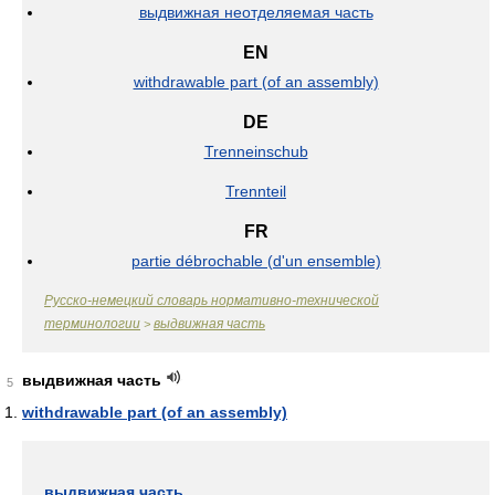
выдвижная неотделяемая часть
EN
withdrawable part (of an assembly)
DE
Trenneinschub
Trennteil
FR
partie débrochable (d'un ensemble)
Русско-немецкий словарь нормативно-технической
терминологии
выдвижная часть
>
выдвижная часть
5
withdrawable part (of an assembly)
выдвижная часть