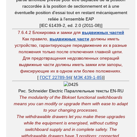
raccordée à la position de sectionnement et à une
éventuelle position d'essai tout en restant mécaniquement
reliée à l'ensemble EAP
[IEC 61439-2, ed. 2.0 (2011-08)]
7.6.4.2 Блокировка и замки для
выдвижных частей
Как правило,
выдвижные части
должны иметь
устройство, гарантирующее передвижение их в разные
положения только после отключения главной цепи.
Для предотвращения недозволенных операций
выдвижные части должны иметь замки или запоры,
фиксирующие их в одном или более положениях.
[
ГОСТ 22789-94
(
МЭК 439-1-85
)]
Рис. Schneider Electric Параллельные тексты EN-RU
The modularity of the Blokset functional switchboards
means you can modify or upgrade them with ease to adapt
to your changing processes.
The withdrawable drawers let you make these upgrades
while the equipment is energised, without cutting
switchboard supply and in complete safety
.
The
withdrawable drawers have 3 positions: connected,