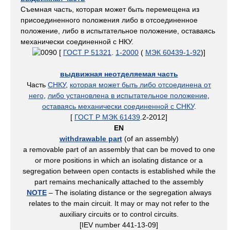
Съемная часть, которая может быть перемещена из
присоединенного положения либо в отсоединенное
положение, либо в испытательное положение, оставаясь
механически соединенной с НКУ.
[
ГОСТ Р 51321
.
1-2000
(
МЭК 60439-1-92
)]
выдвижная неотделяемая часть
Часть
СНКУ
,
которая может быть либо отсоединена от
него
,
либо установлена в испытательное положение
,
оставаясь механически соединенной с СНКУ
.
[
ГОСТ Р МЭК 61439
.2-2012]
EN
withdrawable part
(of an assembly)
a removable part of an assembly that can be moved to one
or more positions in which an isolating distance or a
segregation between open contacts is established while the
part remains mechanically attached to the assembly
NOTE
– The isolating distance or the segregation always
relates to the main circuit. It may or may not refer to the
auxiliary circuits or to control circuits.
[IEV number 441-13-09]