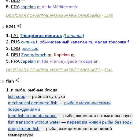
4.
DEU
—
5.
FRA
capelan
m
de la Méditerranée
DICTIONARY OF ANIMAL NAMES IN FIVE LANGUAGES
5238
>
5241
9
1.
LAT
Trisopterus minutus
(Linnaeus)
2.
RUS
сипика
f
, обыкновенный капелан
m
, малая тресочка
f
3.
ENG
poor cod
4.
DEU
Zwergdorsch
m
, Kapelan
m
5.
FRA
capelan
m
(de France), gade
m
capelan
DICTIONARY OF ANIMAL NAMES IN FIVE LANGUAGES
5241
>
fish
10
1.
n
рыба, рыбные блюда
fish soup
— рыбный суп, уха
mechanical demaged fish
—
рыба с механическими
повреждениями
fried fish in tomato sauce
— рыба, жаренная в томатном соусе
fish transport without water
—
перевозка живой рыбы без воды
deep-frozen fish
— рыба, замороженная при низкой
температуре