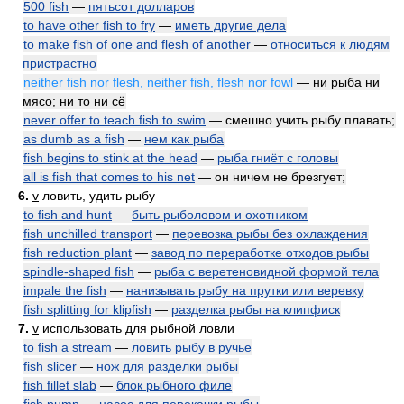
500 fish
—
пятьсот долларов
to have other fish to fry
—
иметь другие дела
to make fish of one and flesh of another
—
относиться к людям
пристрастно
neither fish nor flesh, neither fish, flesh nor fowl
— ни рыба ни
мясо; ни то ни сё
never offer to teach fish to swim
— смешно учить рыбу плавать;
as dumb as a fish
—
нем как рыба
fish begins to stink at the head
—
рыба гниёт с головы
all is fish that comes to his net
— он ничем не брезгует;
6.
v
ловить, удить рыбу
to fish and hunt
—
быть рыболовом и охотником
fish unchilled transport
—
перевозка рыбы без охлаждения
fish reduction plant
—
завод по переработке отходов рыбы
spindle-shaped fish
—
рыба с веретеновидной формой тела
impale the fish
—
нанизывать рыбу на прутки или веревку
fish splitting for klipfish
—
разделка рыбы на клипфиск
7.
v
использовать для рыбной ловли
to fish a stream
—
ловить рыбу в ручье
fish slicer
—
нож для разделки рыбы
fish fillet slab
—
блок рыбного филе