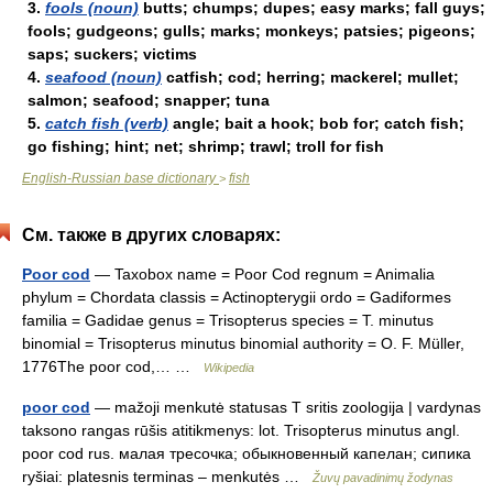
3.
fools (noun)
butts; chumps; dupes; easy marks; fall guys;
fools; gudgeons; gulls; marks; monkeys; patsies; pigeons;
saps; suckers; victims
4.
seafood (noun)
catfish; cod; herring; mackerel; mullet;
salmon; seafood; snapper; tuna
5.
catch fish (verb)
angle; bait a hook; bob for; catch fish;
go fishing; hint; net; shrimp; trawl; troll for fish
English-Russian base dictionary
fish
>
См. также в других словарях:
Poor cod
— Taxobox name = Poor Cod regnum = Animalia
phylum = Chordata classis = Actinopterygii ordo = Gadiformes
familia = Gadidae genus = Trisopterus species = T. minutus
binomial = Trisopterus minutus binomial authority = O. F. Müller,
1776The poor cod,… …
Wikipedia
poor cod
— mažoji menkutė statusas T sritis zoologija | vardynas
taksono rangas rūšis atitikmenys: lot. Trisopterus minutus angl.
poor cod rus. малая тресочка; обыкновенный капелан; сипика
ryšiai: platesnis terminas – menkutės …
Žuvų pavadinimų žodynas