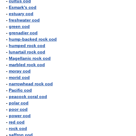
-
cultus cod
-
Esmark's cod
-
estuary cod
-
freshwater cod
-
green cod
-
grenadier cod
-
hump-backed rock cod
-
humped rock cod
-
lunartail rock cod
-
Magellanic rock cod
-
marbled rock cod
-
moray cod
-
morid cod
-
narrowhead rock cod
-
Pacific cod
-
peacock coral cod
-
polar cod
-
poor cod
-
power cod
-
red cod
-
rock cod
-
saffron cod