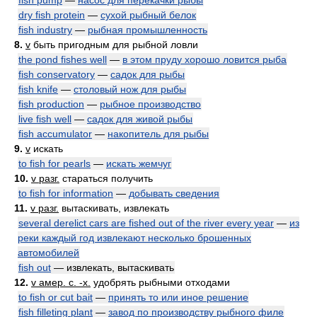
fish pump
—
насос для перекачки рыбы
dry fish protein
—
сухой рыбный белок
fish industry
—
рыбная промышленность
8.
v
быть пригодным для рыбной ловли
the pond fishes well
—
в этом пруду хорошо ловится рыба
fish conservatory
—
садок для рыбы
fish knife
—
столовый нож для рыбы
fish production
—
рыбное производство
live fish well
—
садок для живой рыбы
fish accumulator
—
накопитель для рыбы
9.
v
искать
to fish for pearls
—
искать жемчуг
10.
v разг.
стараться получить
to fish for information
—
добывать сведения
11.
v разг.
вытаскивать, извлекать
several derelict cars are fished out of the river every year
—
из
реки каждый год извлекают несколько брошенных
автомобилей
fish out
— извлекать, вытаскивать
12.
v амер. с. -х.
удобрять рыбными отходами
to fish or cut bait
—
принять то или иное решение
fish filleting plant
—
завод по производству рыбного филе