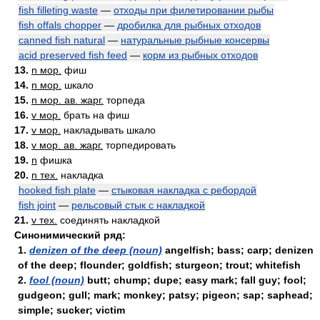
fish filleting waste
—
отходы при филетировании рыбы
fish offals chopper
—
дробилка для рыбных отходов
canned fish natural
—
натуральные рыбные консервы
acid preserved fish feed
—
корм из рыбных отходов
13.
n мор.
фиш
14.
n мор.
шкало
15.
n мор. ав. жарг.
торпеда
16.
v мор.
брать на фиш
17.
v мор.
накладывать шкало
18.
v мор. ав. жарг.
торпедировать
19.
n
фишка
20.
n тех.
накладка
hooked fish plate
—
стыковая накладка с ребордой
fish joint
—
рельсовый стык с накладкой
21.
v тех.
соединять накладкой
Синонимический ряд:
1.
denizen of the deep (noun)
angelfish; bass; carp; denizen
of the deep; flounder; goldfish; sturgeon; trout; whitefish
2.
fool (noun)
butt; chump; dupe; easy mark; fall guy; fool;
gudgeon; gull; mark; monkey; patsy; pigeon; sap; saphead;
simple; sucker; victim