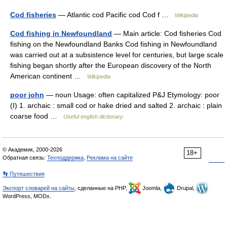
Cod fisheries
— Atlantic cod Pacific cod Cod f …
Wikipedia
Cod fishing in Newfoundland
— Main article: Cod fisheries Cod
fishing on the Newfoundland Banks Cod fishing in Newfoundland
was carried out at a subsistence level for centuries, but large scale
fishing began shortly after the European discovery of the North
American continent …
Wikipedia
poor john
— noun Usage: often capitalized P&J Etymology: poor
(I) 1. archaic : small cod or hake dried and salted 2. archaic : plain
coarse food …
Useful english dictionary
© Академик, 2000-2026
18+
Обратная связь:
Техподдержка
,
Реклама на сайте
👣 Путешествия
Экспорт словарей на сайты
, сделанные на PHP,
Joomla,
Drupal,
WordPress, MODx.