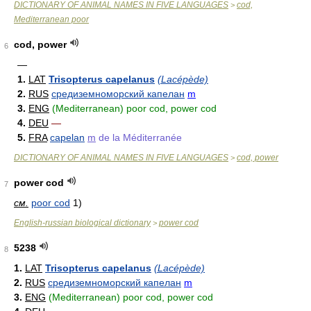
DICTIONARY OF ANIMAL NAMES IN FIVE LANGUAGES
cod,
>
Mediterranean poor
cod, power
6
—
1.
LAT
Trisopterus capelanus
(Lacépède)
2.
RUS
средиземноморский капелан
m
3.
ENG
(Mediterranean) poor cod, power cod
4.
DEU
—
5.
FRA
capelan
m
de la Méditerranée
DICTIONARY OF ANIMAL NAMES IN FIVE LANGUAGES
cod, power
>
power cod
7
см.
poor cod
1)
English-russian biological dictionary
power cod
>
5238
8
1.
LAT
Trisopterus capelanus
(Lacépède)
2.
RUS
средиземноморский капелан
m
3.
ENG
(Mediterranean) poor cod, power cod