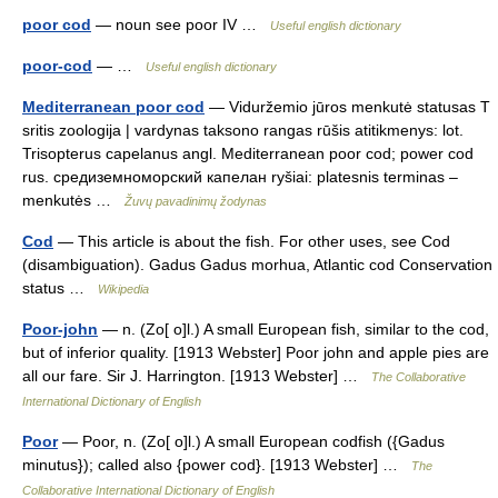
poor cod
— noun see poor IV …
Useful english dictionary
poor-cod
— …
Useful english dictionary
Mediterranean poor cod
— Viduržemio jūros menkutė statusas T
sritis zoologija | vardynas taksono rangas rūšis atitikmenys: lot.
Trisopterus capelanus angl. Mediterranean poor cod; power cod
rus. средиземноморский капелан ryšiai: platesnis terminas –
menkutės …
Žuvų pavadinimų žodynas
Cod
— This article is about the fish. For other uses, see Cod
(disambiguation). Gadus Gadus morhua, Atlantic cod Conservation
status …
Wikipedia
Poor-john
— n. (Zo[ o]l.) A small European fish, similar to the cod,
but of inferior quality. [1913 Webster] Poor john and apple pies are
all our fare. Sir J. Harrington. [1913 Webster] …
The Collaborative
International Dictionary of English
Poor
— Poor, n. (Zo[ o]l.) A small European codfish ({Gadus
minutus}); called also {power cod}. [1913 Webster] …
The
Collaborative International Dictionary of English