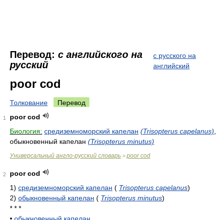
Перевод:
с английского на
с русского на
русский
английский
poor cod
Толкование
Перевод
poor cod
1
Биология:
средиземноморский капелан
(Trisopterus capelanus)
,
обыкновенный капелан
(Trisopterus minutus)
Универсальный англо-русский словарь
poor cod
>
poor cod
2
1)
средиземноморский капелан
(
Trisopterus capelanus
)
2)
обыкновенный капелан
(
Trisopterus minutus
)
* * *
•
обыкновенный капелан