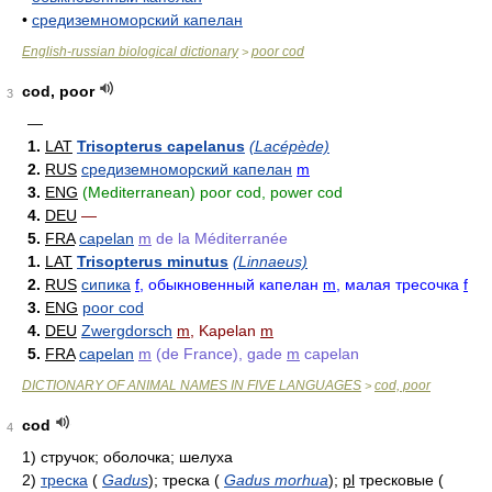
•
средиземноморский капелан
English-russian biological dictionary
poor cod
>
cod, poor
3
—
1.
LAT
Trisopterus capelanus
(Lacépède)
2.
RUS
средиземноморский капелан
m
3.
ENG
(Mediterranean) poor cod, power cod
4.
DEU
—
5.
FRA
capelan
m
de la Méditerranée
1.
LAT
Trisopterus minutus
(Linnaeus)
2.
RUS
сипика
f
, обыкновенный капелан
m
, малая тресочка
f
3.
ENG
poor cod
4.
DEU
Zwergdorsch
m
, Kapelan
m
5.
FRA
capelan
m
(de France), gade
m
capelan
DICTIONARY OF ANIMAL NAMES IN FIVE LANGUAGES
cod, poor
>
cod
4
1)
стручок; оболочка; шелуха
2)
треска
(
Gadus
)
; треска
(
Gadus morhua
)
;
pl
тресковые
(