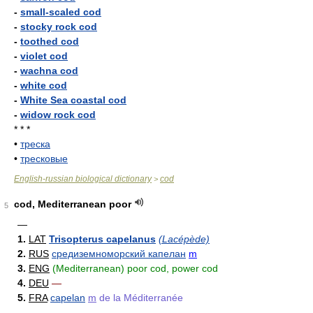
-
small-scaled cod
-
stocky rock cod
-
toothed cod
-
violet cod
-
wachna cod
-
white cod
-
White Sea coastal cod
-
widow rock cod
* * *
•
треска
•
тресковые
English-russian biological dictionary
cod
>
cod, Mediterranean poor
5
—
1.
LAT
Trisopterus capelanus
(Lacépède)
2.
RUS
средиземноморский капелан
m
3.
ENG
(Mediterranean) poor cod, power cod
4.
DEU
—
5.
FRA
capelan
m
de la Méditerranée