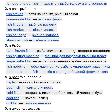
to head and gut fish
—
удалить у рыбы голову и внутренности
2.
n разг.
рыбная ловля
fish stakes
— сети на кольях, рыбный закол
comminuted fish
—
рыбный фарш
fish fingers
—
рыбные палочки
fish market
—
рыбный магазин
fish sausage
—
рыбная колбаса
shredded fish
—
рыбные хлопья
3.
n
Рыбы
hard-frozen fish
— рыба, замороженная до твердого состояния
fish splitting machine
—
машина для разделки рыбы на пласт
sugar salted fish
— рыба, посоленная с добавлением сахара
fish nobbing
—
обезглавливание рыбы с удалением кишечника
torpedo-shaped fish
—
рыба с торпедообразной формой тела
4.
n разг.
тип, персона
big fish
— «кит», большая шишка
poor fish
—
жалкая личность
cold fish
— неприветливый, необщительный человек; бука
cool fish
— нахал, наглец
dull fish
—
скучный человек
5.
n амер. сл.
доллар