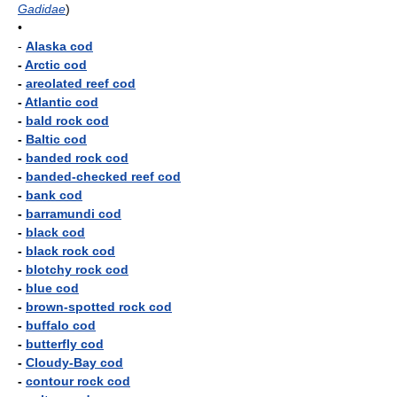
Gadidae
)
•
-
Alaska cod
-
Arctic cod
-
areolated reef cod
-
Atlantic cod
-
bald rock cod
-
Baltic cod
-
banded rock cod
-
banded-checked reef cod
-
bank cod
-
barramundi cod
-
black cod
-
black rock cod
-
blotchy rock cod
-
blue cod
-
brown-spotted rock cod
-
buffalo cod
-
butterfly cod
-
Cloudy-Bay cod
-
contour rock cod