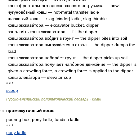
ковш фронта́льного одноковшо́вого погру́зчика — bowl
чугуново́зный ковш — hot-metal transfer ladle
шла́ковый ковш — slag [cinder] ladle, slag thimble
ковш экскава́тора — excavator bucket, dipper
заполня́ть ковш экскава́тора — fill the dipper
ковш экскава́тора вхо́дит в грунт — the dipper bites into soil
ковш экскава́тора выгружа́ется в отва́л — the dipper dumps the
load
ковш экскава́тора набира́ет грунт — the dipper picks up soil
ковш экскава́тора получа́ет напо́рное движе́ние — the dipper is
given a crowding force, a crowding force is applied to the dipper
ковш элева́тора — elevator cup
* * *
scoop
Русско-английский политехнический словарь
ковш
>
промежуточный ковш
10
pouring box, pony ladle, tundish ladle
* * *
pony ladle