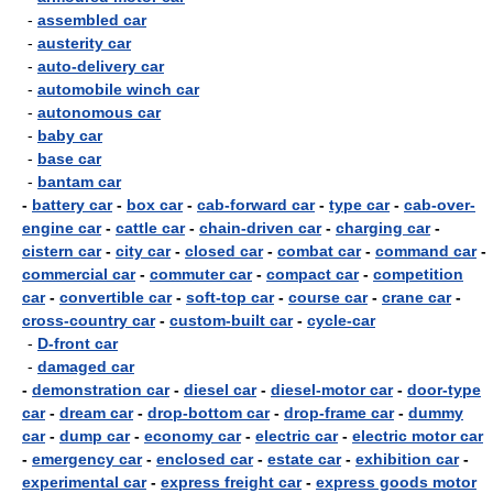
-
assembled car
-
austerity car
-
auto-delivery car
-
automobile winch car
-
autonomous car
-
baby car
-
base car
-
bantam car
-
battery car
-
box car
-
cab-forward car
-
type car
-
cab-over-
engine car
-
cattle car
-
chain-driven car
-
charging car
-
cistern car
-
city car
-
closed car
-
combat car
-
command car
-
commercial car
-
commuter car
-
compact car
-
competition
car
-
convertible car
-
soft-top car
-
course car
-
crane car
-
cross-country car
-
custom-built car
-
cycle-car
-
D-front car
-
damaged car
-
demonstration car
-
diesel car
-
diesel-motor car
-
door-type
car
-
dream car
-
drop-bottom car
-
drop-frame car
-
dummy
car
-
dump car
-
economy car
-
electric car
-
electric motor car
-
emergency car
-
enclosed car
-
estate car
-
exhibition car
-
experimental car
-
express freight car
-
express goods motor