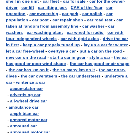
shell in one unit
-
car fleet
-
car for sale
-
car for the owner-
driver
-
car lift
-
car lifting jack
-
CAR of the Year
-
car
operation
-
car ownership
-
car park
-
car polish
-
car
population
-
car post
-
car repair shop
-
car road test
-
car
taken at random from assembly line
-
car washer
-
car
washers
-
car washing plant
-
car wired for radio
-
car with
four independent wheels
-
car with rigid axles
-
drive the car
in first
-
keep a car propely tuned up
-
lay up a car for winter
-
let a car free-wheel
-
overtyre a car
-
put a car on the road
-
new car on the road
-
start a car in gear
-
style a car
-
the car
has good or poor wind shape
-
the car has good or air shape
-
the car has km on it
-
the so many km on it
-
the car nose-
dives
-
the car oversteers
-
the car understeers
-
undertyre a
car
-
winterize a car
-
accumulator car
-
advertising car
-
all-wheel drive car
-
ambulance car
-
amphibian car
-
armored motor car
-
armoured car
-
armoured motor car