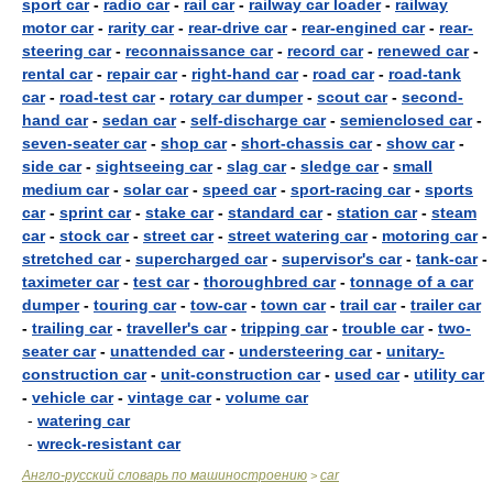
sport car
-
radio car
-
rail car
-
railway car loader
-
railway
motor car
-
rarity car
-
rear-drive car
-
rear-engined car
-
rear-
steering car
-
reconnaissance car
-
record car
-
renewed car
-
rental car
-
repair car
-
right-hand car
-
road car
-
road-tank
car
-
road-test car
-
rotary car dumper
-
scout car
-
second-
hand car
-
sedan car
-
self-discharge car
-
semienclosed car
-
seven-seater car
-
shop car
-
short-chassis car
-
show car
-
side car
-
sightseeing car
-
slag car
-
sledge car
-
small
medium car
-
solar car
-
speed car
-
sport-racing car
-
sports
car
-
sprint car
-
stake car
-
standard car
-
station car
-
steam
car
-
stock car
-
street car
-
street watering car
-
motoring car
-
stretched car
-
supercharged car
-
supervisor's car
-
tank-car
-
taximeter car
-
test car
-
thoroughbred car
-
tonnage of a car
dumper
-
touring car
-
tow-car
-
town car
-
trail car
-
trailer car
-
trailing car
-
traveller's car
-
tripping car
-
trouble car
-
two-
seater car
-
unattended car
-
understeering car
-
unitary-
construction car
-
unit-construction car
-
used car
-
utility car
-
vehicle car
-
vintage car
-
volume car
-
watering car
-
wreck-resistant car
Англо-русский словарь по машиностроению
car
>