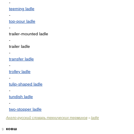
-
teeming ladle
-
top-pour ladle
-
trailer-mounted ladle
-
trailer ladle
-
transfer ladle
-
trolley ladle
-
tulip-shaped ladle
-
tundish ladle
-
two-stopper ladle
Англо-русский словарь технических терминов
ladle
>
ковш
9