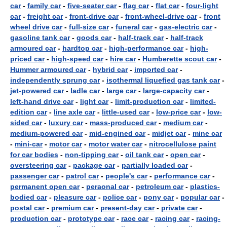
car
-
family car
-
five-seater car
-
flag car
-
flat car
-
four-light
car
-
freight car
-
front-drive car
-
front-wheel-drive car
-
front
wheel drive car
-
full-size car
-
funeral car
-
gas-electric car
-
gasoline tank car
-
goods car
-
half-track car
-
half-track
armoured car
-
hardtop car
-
high-performance car
-
high-
priced car
-
high-speed car
-
hire car
-
Humberette scout car
-
Hummer armoured car
-
hybrid car
-
imported car
-
independently sprung car
-
isothermal liquefied gas tank car
-
jet-powered car
-
ladle car
-
large car
-
large-capacity car
-
left-hand drive car
-
light car
-
limit-production car
-
limited-
edition car
-
line axle car
-
little-used car
-
low-price car
-
low-
sided car
-
luxury car
-
mass-produced car
-
medium car
-
medium-powered car
-
mid-engined car
-
midjet car
-
mine car
-
mini-car
-
motor car
-
motor water car
-
nitrocellulose paint
for car bodies
-
non-tipping car
-
oil tank car
-
open car
-
oversteering car
-
package car
-
partially loaded car
-
passenger car
-
patrol car
-
people's car
-
performance car
-
permanent open car
-
peraonal car
-
petroleum car
-
plastics-
bodied car
-
pleasure car
-
police car
-
pony car
-
popular car
-
postal car
-
premium car
-
present-day car
-
private car
-
production car
-
prototype car
-
race car
-
racing car
-
racing-