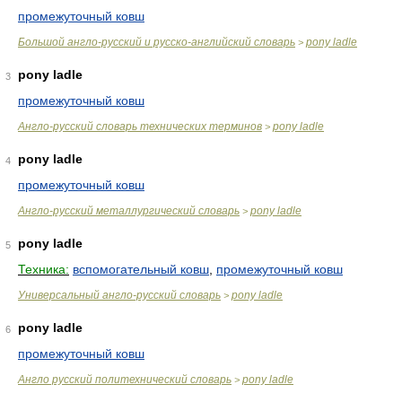
промежуточный ковш
Большой англо-русский и русско-английский словарь
pony ladle
>
pony ladle
3
промежуточный ковш
Англо-русский словарь технических терминов
pony ladle
>
pony ladle
4
промежуточный ковш
Англо-русский металлургический словарь
pony ladle
>
pony ladle
5
Техника:
вспомогательный ковш
,
промежуточный ковш
Универсальный англо-русский словарь
pony ladle
>
pony ladle
6
промежуточный ковш
Англо русский политехнический словарь
pony ladle
>