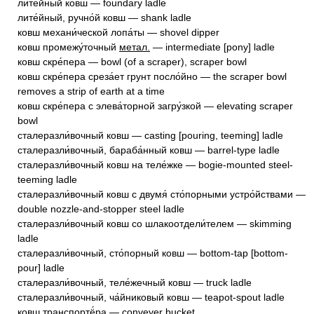
лите́йный ковш — foundary ladle
лите́йный, ручно́й ковш — shank ladle
ковш механи́ческой лопа́ты — shovel dipper
ковш промежу́точный
метал.
— intermediate [pony] ladle
ковш скре́пера — bowl (of a scraper), scraper bowl
ковш скре́пера среза́ет грунт посло́йно — the scraper bowl
removes a strip of earth at a time
ковш скре́пера с элева́торной загру́зкой — elevating scraper
bowl
сталеразли́вочный ковш — casting [pouring, teeming] ladle
сталеразли́вочный, бараба́нный ковш — barrel-type ladle
сталеразли́вочный ковш на теле́жке — bogie-mounted steel-
teeming ladle
сталеразли́вочный ковш с двумя́ сто́порными устро́йствами —
double nozzle-and-stopper steel ladle
сталеразли́вочный ковш со шлакоотдели́телем — skimming
ladle
сталеразли́вочный, сто́порный ковш — bottom-tap [bottom-
pour] ladle
сталеразли́вочный, теле́жечный ковш — truck ladle
сталеразли́вочный, ча́йниковый ковш — teapot-spout ladle
ковш транспортё́ра — conveyer bucket