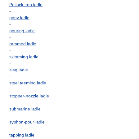
Pollock iron ladle
-
pony ladle
-
pouring ladle
-
rammed ladle
-
skimming ladle
-
slag ladle
-
steel teeming ladle
-
stopper-nozzle ladle
-
submarine ladle
-
syphon-pour ladle
-
tapping ladle