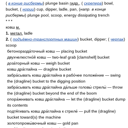
(
в конце рисбермы
)
plunge basin
гидр.
,
(
скрепера
)
bowl,
bucket,
(
нории
)
cup, dipper, ladle, pan,
(
напр. в конце
рисбермы
)
plunge pool, scoop, energy dissipating trench
* * *
ковш
м.
1.
метал.
ladle
2.
(
подъёмно-транспортных машин
) bucket, dipper; (
черпак
)
scoop
бетоноразда́точный ковш — placing bucket
двухчелюстно́й ковш — two-leaf grab [clamshell] bucket
доза́торный ковш — weigh bucket
ковш дра́глайна — dragline bucket
забра́сывать ковш дра́глайна в рабо́чее положе́ние — swing
the (dragline) bucket to the digging position
забра́сывать ковш дра́глайна да́льше головы́ стрелы́ — throw
the (dragline) bucket beyond the end of the boom
опора́жнивать ковш дра́глайна — let the (dragline) bucket dump
its contents
подтя́гивать ковш дра́глайна к стреле́ — pull the (dragline)
bucket toward(s) the machine
золотопромы́вочный ковш — gold pan