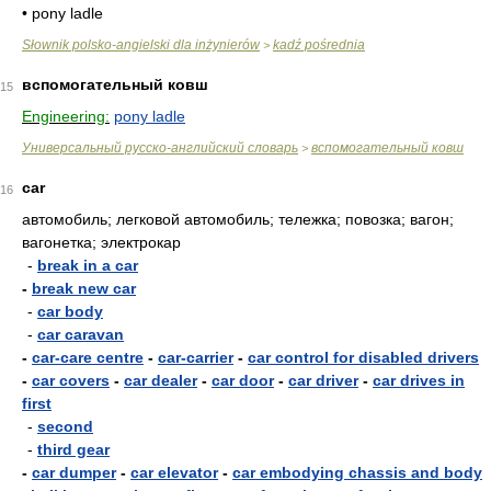
• pony ladle
Słownik polsko-angielski dla inżynierów
kadź pośrednia
>
вспомогательный ковш
15
Engineering:
pony ladle
Универсальный русско-английский словарь
вспомогательный ковш
>
car
16
автомобиль; легковой автомобиль; тележка; повозка; вагон;
вагонетка; электрокар
-
break in a car
-
break new car
-
car body
-
car caravan
-
car-care centre
-
car-carrier
-
car control for disabled drivers
-
car covers
-
car dealer
-
car door
-
car driver
-
car drives in
first
-
second
-
third gear
-
car dumper
-
car elevator
-
car embodying chassis and body