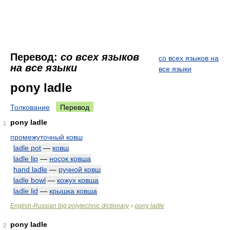
Перевод:
со всех языков
со всех языков на
на все языки
все языки
pony ladle
Толкование
Перевод
pony ladle
1
промежуточный ковш
ladle pot
—
ковш
ladle lip
—
носок ковша
hand ladle
—
ручной ковш
ladle bowl
—
кожух ковша
ladle lid
—
крышка ковша
English-Russian big polytechnic dictionary
pony ladle
>
pony ladle
2