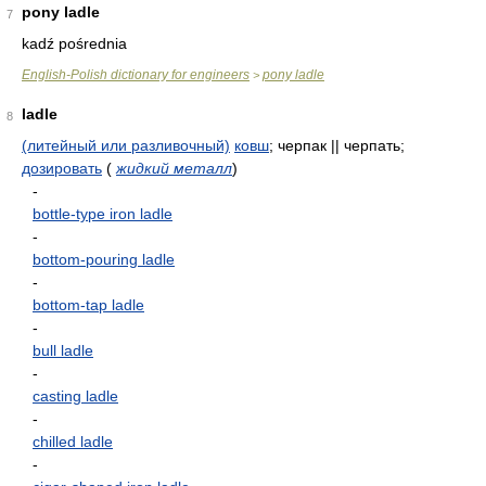
pony ladle
7
kadź pośrednia
English-Polish dictionary for engineers
pony ladle
>
ladle
8
(литейный или разливочный)
ковш
; черпак || черпать;
дозировать
(
жидкий металл
)
-
bottle-type iron ladle
-
bottom-pouring ladle
-
bottom-tap ladle
-
bull ladle
-
casting ladle
-
chilled ladle
-