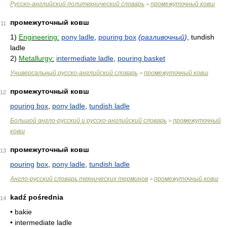
Русско-английский политехнический словарь
промежуточный ковш
>
промежуточный ковш
11
1)
Engineering:
pony ladle
,
pouring box
(
разливочный
)
, tundish
ladle
2)
Metallurgy:
intermediate ladle
,
pouring basket
Универсальный русско-английский словарь
промежуточный ковш
>
промежуточный ковш
12
pouring box
,
pony ladle
,
tundish ladle
Большой англо-русский и русско-английский словарь
промежуточный
>
ковш
промежуточный ковш
13
pouring
box
,
pony ladle
,
tundish ladle
Англо-русский словарь технических терминов
промежуточный ковш
>
kadź pośrednia
14
• bakie
• intermediate ladle