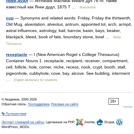
Янки-дудл
— Archibald MacNeal Willard Дух 76 го. также
известный как Янки дудл, 1875 T …
Википедия
cup
— Synonyms and related words: Friday, Friday the thirteenth,
Old Mug, alveolation, alveolus, antrum, appointed lot, arch, armpit,
astral influences, astrology, bail, barrow, basin, bays, beaker,
blackjack, bleed, book of fate, boundary stone, bowl …
Moby
Thesaurus
receptacle
— I (New American Roget s College Thesaurus)
Container Nouns 1. receptacle, recipient, receiver; compartment,
cell, follicle, hole, corner, niche, recess, nook, crypt, booth, stall,
pigeonhole, cubbyhole, cove, bay, alcove. See building, interment
…
English dictionary for students
© Академик, 2000-2026
18+
Обратная связь:
Техподдержка
,
Реклама на сайте
👣 Путешествия
Экспорт словарей на сайты
, сделанные на PHP,
Joomla,
Drupal,
WordPress, MODx.