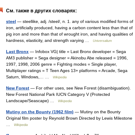
См. также в других словарях:
steel
— steellike, adj. /steel/, n. 1. any of various modified forms of
iron, artificially produced, having a carbon content less than that of
pig iron and more than that of wrought iron, and having qualities of
hardness, elasticity, and strength varying …
Universalium
Last Bronx
— Infobox VG| title = Last Bronx developer = Sega
AM3 publisher = Sega designer = Akinobu Abe released = 1996,
1997, 1998, 2006 genre = Fighting modes = Single player,
Multiplayer ratings = T Teen Ages 13+ platforms = Arcade, Sega
Saturn, Windows,… …
Wikipedia
New Forest
— For other uses, see New Forest (disambiguation).
New Forest National Park IUCN Category V (Protected
Landscape/Seascape) …
Wikipedia
Mutiny on the Bounty (1962 film)
— Mutiny on the Bounty
Original film poster by Reynold Brown Directed by Lewis Milestone
…
Wikipedia