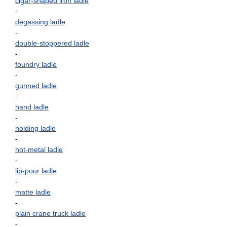
cigar-shaped iron ladle
-
degassing ladle
-
double-stoppered ladle
-
foundry ladle
-
gunned ladle
-
hand ladle
-
holding ladle
-
hot-metal ladle
-
lip-pour ladle
-
matte ladle
-
plain crane truck ladle
-