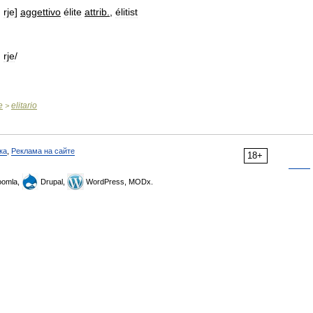
,
rje
]
aggettivo
élite
attrib
.
,
élitist
,
rje
/
e
elitario
>
ка
,
Реклама на сайте
18+
omla,
Drupal,
WordPress, MODx.