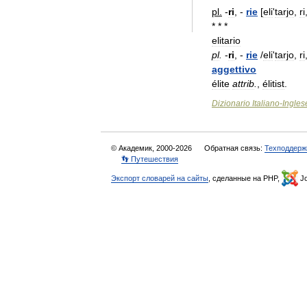
pl
.
-
ri
,
-
rie
[
eli
'
tarjo
,
ri
* * *
elitario
pl
.
-
ri
, -
rie
/
eli
'
tarjo
,
ri
aggettivo
élite
attrib
.
,
élitist
.
Dizionario
Italiano
-
Ingles
© Академик, 2000-2026
Обратная связь:
Техподдерж
👣 Путешествия
Экспорт словарей на сайты
, сделанные на PHP,
Jo