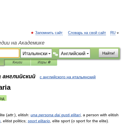
Запомнить сайт
Словарь на свой сайт
RU
едии на Академике
Найти!
Книги
Игры ⚽
а английский
с английского на итальянский
aria
од
lite
(
attr
.
),
elitish:
una
persona
dai
gusti
elitari
,
a
person
with
elitish
a
,
elitist
politics
;
sport
elitario
,
elite
sport
(
o
sport
for
the
elite
).