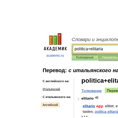
Словари и энциклоп
academic.ru
Толкования
Переводы
Перевод:
с итальянского н
politica+elit
С английского на:
Итальянский
Толкование
Перев
С итальянского на:
elitario
1
Английский
elitario
agg
.
elitist
;
e
tastes
;
politica
elitari
* * *