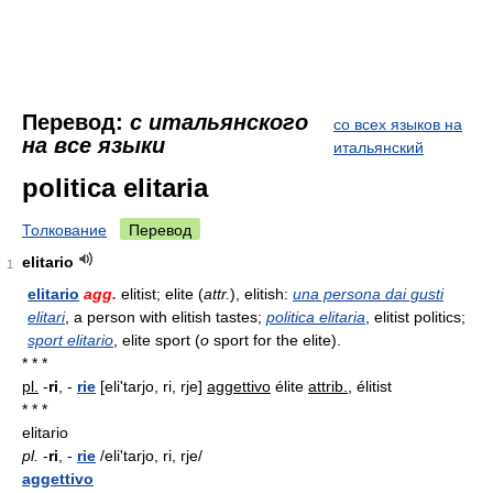
Перевод:
с итальянского
со всех языков на
на все языки
итальянский
politica elitaria
Толкование
Перевод
elitario
1
elitario
agg.
elitist; elite (
attr.
), elitish:
una persona dai gusti
elitari
, a person with elitish tastes;
politica elitaria
, elitist politics;
sport elitario
, elite sport (
o
sport for the elite).
* * *
pl.
-
ri
,
-
rie
[eli'tarjo, ri, rje]
aggettivo
élite
attrib.
, élitist
* * *
elitario
pl.
-
ri
, -
rie
/eli'tarjo, ri, rje/
aggettivo