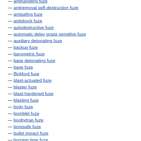
—
antihandling fuze
—
antiremoval self-destruction fuze
—
antisafing fuze
—
antishock fuze
—
autodestructive fuze
—
automatic delay graze sensitive fuze
—
auxiliary detonating fuze
—
backup fuze
—
barometric fuze
—
base detonating fuze
—
base fuze
—
Bickford fuze
—
blast-actuated fuze
—
blaster fuze
—
blast-hardened fuze
—
blasting fuze
—
body fuze
—
bomblet fuze
—
boobytrap fuze
—
boresafe fuze
—
bullet impact fuze
—
burning time fuze