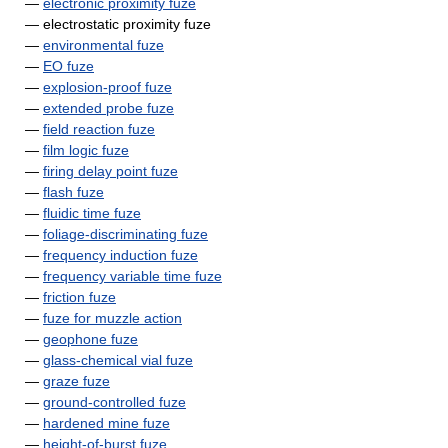
—
electronic proximity fuze
— electrostatic proximity fuze
—
environmental fuze
—
EO fuze
—
explosion-proof fuze
—
extended probe fuze
—
field reaction fuze
—
film logic fuze
—
firing delay point fuze
—
flash fuze
—
fluidic time fuze
—
foliage-discriminating fuze
—
frequency induction fuze
—
frequency variable time fuze
—
friction fuze
—
fuze for muzzle action
—
geophone fuze
—
glass-chemical vial fuze
—
graze fuze
—
ground-controlled fuze
—
hardened mine fuze
—
height-of-burst fuze