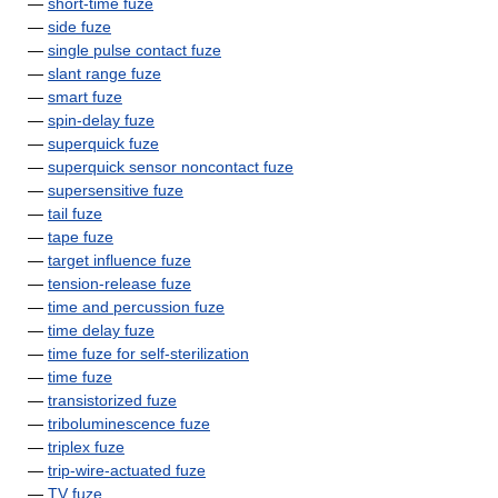
—
short-time fuze
—
side fuze
—
single pulse contact fuze
—
slant range fuze
—
smart fuze
—
spin-delay fuze
—
superquick fuze
—
superquick sensor noncontact fuze
—
supersensitive fuze
—
tail fuze
—
tape fuze
—
target influence fuze
—
tension-release fuze
—
time and percussion fuze
—
time delay fuze
—
time fuze for self-sterilization
—
time fuze
—
transistorized fuze
—
triboluminescence fuze
—
triplex fuze
—
trip-wire-actuated fuze
—
TV fuze