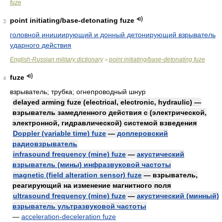
fuze
point initiating/base-detonating fuze
3
головной инициирующий и донный детонирующий взрыватель
ударного действия
English-Russian military dictionary
point initiating/base-detonating fuze
>
fuze
4
взрыватель; трубка; огнепроводный шнур
delayed arming fuze (electrical, electronic, hydraulic) —
взрыватель замедленного действия с (электрической,
электронной, гидравлической) системой взведения
Doppler (variable time) fuze
—
доплеровский
радиовзрыватель
infrasound frequency (mine) fuze
—
акустический
взрыватель (мины) инфразвуковой частоты
magnetic (field alteration sensor) fuze
— взрыватель,
реагирующий на изменение магнитного поля
ultrasound frequency (mine) fuze
—
акустический (минный)
взрыватель ультразвуковой частоты
—
acceleration-deceleration fuze