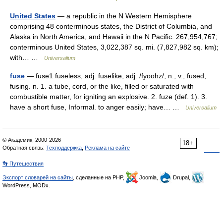
United States
— a republic in the N Western Hemisphere
comprising 48 conterminous states, the District of Columbia, and
Alaska in North America, and Hawaii in the N Pacific. 267,954,767;
conterminous United States, 3,022,387 sq. mi. (7,827,982 sq. km);
with… …
Universalium
fuse
— fuse1 fuseless, adj. fuselike, adj. /fyoohz/, n., v., fused,
fusing. n. 1. a tube, cord, or the like, filled or saturated with
combustible matter, for igniting an explosive. 2. fuze (def. 1). 3.
have a short fuse, Informal. to anger easily; have… …
Universalium
© Академик, 2000-2026
18+
Обратная связь:
Техподдержка
,
Реклама на сайте
👣 Путешествия
Экспорт словарей на сайты
, сделанные на PHP,
Joomla,
Drupal,
WordPress, MODx.