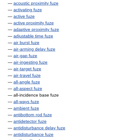
—
acoustic proximity fuze
—
activating fuze
—
active fuze
—
active proximity fuze
—
adaptive proximity fuze
—
adjustable time fuze
—
air burst fuze
—
air-arming delay fuze
—
air-gap fuze
—
air-ingesting fuze
—
air-target fuze
—
air-travel fuze
—
all-angle fuze
—
all-aspect fuze
— all-incidence base fuze
—
all-ways fuze
—
ambient fuze
—
antibottom rod fuze
—
antidetector fuze
—
antidisturbance delay fuze
—
antidisturbance fuze