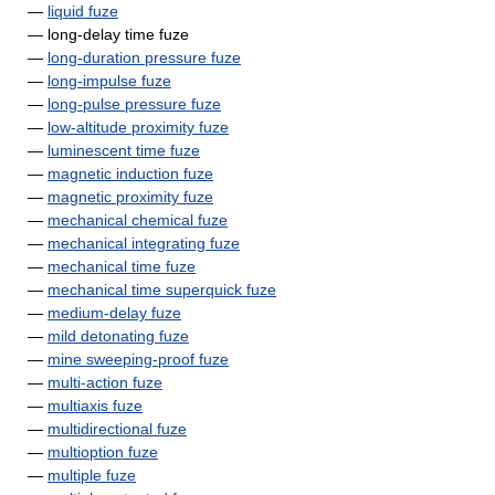
—
liquid fuze
— long-delay time fuze
—
long-duration pressure fuze
—
long-impulse fuze
—
long-pulse pressure fuze
—
low-altitude proximity fuze
—
luminescent time fuze
—
magnetic induction fuze
—
magnetic proximity fuze
—
mechanical chemical fuze
—
mechanical integrating fuze
—
mechanical time fuze
—
mechanical time superquick fuze
—
medium-delay fuze
—
mild detonating fuze
—
mine sweeping-proof fuze
—
multi-action fuze
—
multiaxis fuze
—
multidirectional fuze
—
multioption fuze
—
multiple fuze