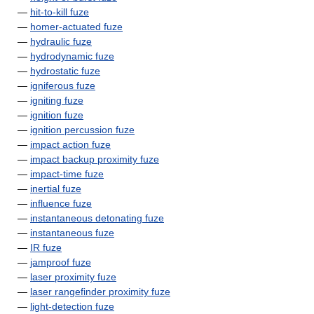
—
hit-to-kill fuze
—
homer-actuated fuze
—
hydraulic fuze
—
hydrodynamic fuze
—
hydrostatic fuze
—
igniferous fuze
—
igniting fuze
—
ignition fuze
—
ignition percussion fuze
—
impact action fuze
—
impact backup proximity fuze
—
impact-time fuze
—
inertial fuze
—
influence fuze
—
instantaneous detonating fuze
—
instantaneous fuze
—
IR fuze
—
jamproof fuze
—
laser proximity fuze
—
laser rangefinder proximity fuze
—
light-detection fuze