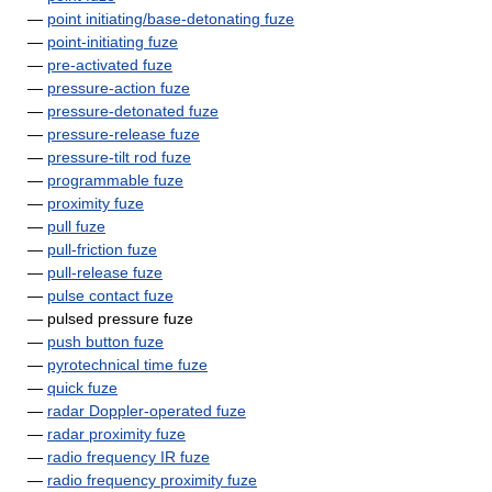
—
point initiating/base-detonating fuze
—
point-initiating fuze
—
pre-activated fuze
—
pressure-action fuze
—
pressure-detonated fuze
—
pressure-release fuze
—
pressure-tilt rod fuze
—
programmable fuze
—
proximity fuze
—
pull fuze
—
pull-friction fuze
—
pull-release fuze
—
pulse contact fuze
— pulsed pressure fuze
—
push button fuze
—
pyrotechnical time fuze
—
quick fuze
—
radar Doppler-operated fuze
—
radar proximity fuze
—
radio frequency IR fuze
—
radio frequency proximity fuze