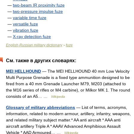
—
two-beam IR proximity fuze
—
two-pressure impulse fuze
—
variable time fuze
—
versatile fuze
—
vibration fuze
—
X-ray detection fuze
English-Russian military dictionary
fuze
>
См. также в других словарях:
MEI HELLHOUND
— The MEI HELLHOUND 40 mm Low Velocity
Multi Purpose Grenade is a fixed type ammunition designed to be
fired from a 40 mm Grenade Launcher M79, M203 (attached to
the M16 series of rifles or M4 carbine), or Milkor MK 1. The round
consists of an A5… …
Wikipedia
Glossary of military abbreviations
— List of terms, acronyms,
information, related to modern armour, artillery, infantry, weapons,
and related military subject matter.* AA anti aircraft * AAA anti
aircraft artillery Triple A * AAAV Advanced Amphibious Assault
Vehicle * AAD Armoured… …
Wikipedia