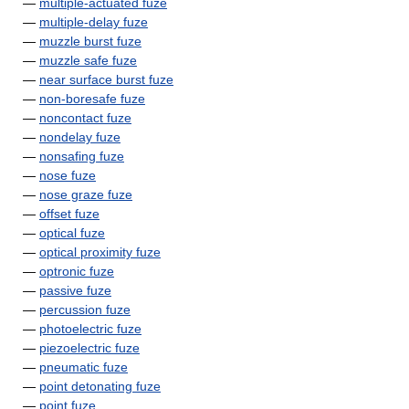
—
multiple-actuated fuze
—
multiple-delay fuze
—
muzzle burst fuze
—
muzzle safe fuze
—
near surface burst fuze
—
non-boresafe fuze
—
noncontact fuze
—
nondelay fuze
—
nonsafing fuze
—
nose fuze
—
nose graze fuze
—
offset fuze
—
optical fuze
—
optical proximity fuze
—
optronic fuze
—
passive fuze
—
percussion fuze
—
photoelectric fuze
—
piezoelectric fuze
—
pneumatic fuze
—
point detonating fuze
—
point fuze