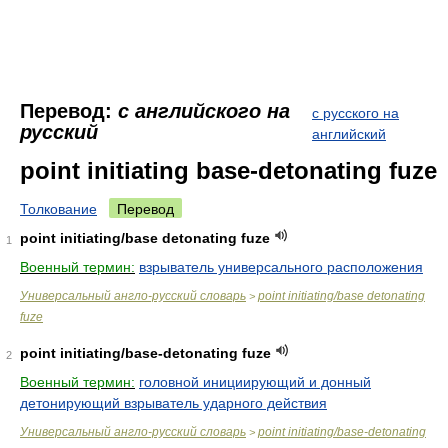
Перевод:
с английского на
с русского на
русский
английский
point initiating base-detonating fuze
Толкование
Перевод
point initiating/base detonating fuze
1
Военный термин:
взрыватель универсального расположения
Универсальный англо-русский словарь
point initiating/base detonating
>
fuze
point initiating/base-detonating fuze
2
Военный термин:
головной инициирующий и донный
детонирующий взрыватель ударного действия
Универсальный англо-русский словарь
point initiating/base-detonating
>