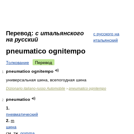
Перевод:
с итальянского
с русского на
на русский
итальянский
pneumatico ognitempo
Толкование
Перевод
pneumatico ognitempo
1
универсальная шина, всепогодная шина
Dizionario italiano-russo Automobile
pneumatico ognitempo
>
pneumatico
2
1.
пневматический
2.
m
шина
см. тж.
gomma