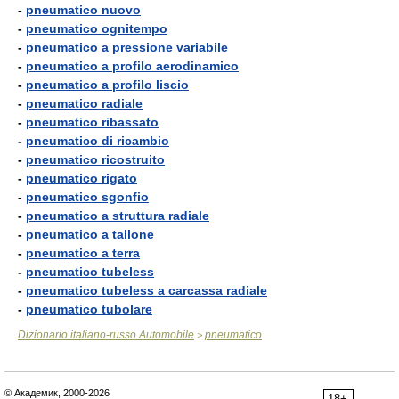
-
pneumatico nuovo
-
pneumatico ognitempo
-
pneumatico a pressione variabile
-
pneumatico a profilo aerodinamico
-
pneumatico a profilo liscio
-
pneumatico radiale
-
pneumatico ribassato
-
pneumatico di ricambio
-
pneumatico ricostruito
-
pneumatico rigato
-
pneumatico sgonfio
-
pneumatico a struttura radiale
-
pneumatico a tallone
-
pneumatico a terra
-
pneumatico tubeless
-
pneumatico tubeless a carcassa radiale
-
pneumatico tubolare
Dizionario italiano-russo Automobile
pneumatico
>
© Академик, 2000-2026
18+