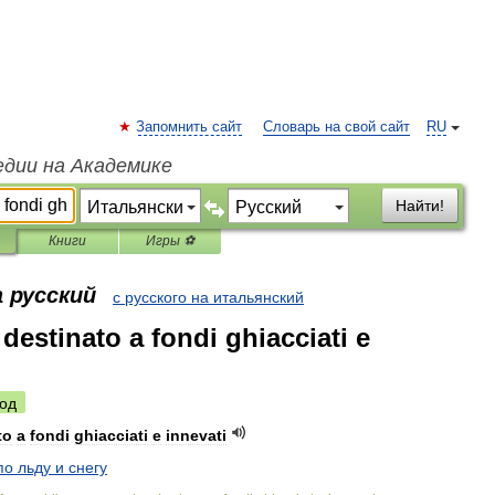
Запомнить сайт
Словарь на свой сайт
RU
едии на Академике
Найти!
Книги
Игры ⚽
 русский
с русского на итальянский
estinato a fondi ghiacciati e
од
to
a
fondi
ghiacciati
e
innevati
по
льду
и
снегу