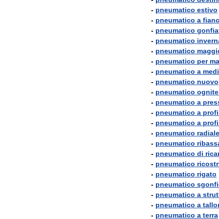
-
pneumatico
estivo
-
pneumatico
a
fian
-
pneumatico
gonfia
-
pneumatico
invern
-
pneumatico
maggi
-
pneumatico
per
ma
-
pneumatico
a
medi
-
pneumatico
nuovo
-
pneumatico
ognit
-
pneumatico
a
pres
-
pneumatico
a
profi
-
pneumatico
a
profi
-
pneumatico
radial
-
pneumatico
ribass
-
pneumatico
di
ric
-
pneumatico
ricost
-
pneumatico
rigato
-
pneumatico
sgonf
-
pneumatico
a
strut
-
pneumatico
a
tall
-
pneumatico
a
terra