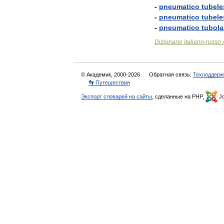
-
pneumatico
tubele
-
pneumatico
tubele
-
pneumatico
tubola
Dizionario
italiano
-
russo
© Академик, 2000-2026
Обратная связь:
Техподдерж
👣 Путешествия
Экспорт словарей на сайты
, сделанные на PHP,
Jo