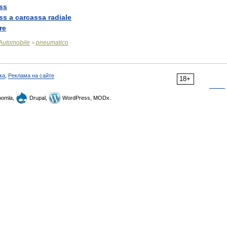
ss
ss
a
carcassa
radiale
re
Automobile
pneumatico
>
ка
,
Реклама на сайте
18+
omla,
Drupal,
WordPress, MODx.