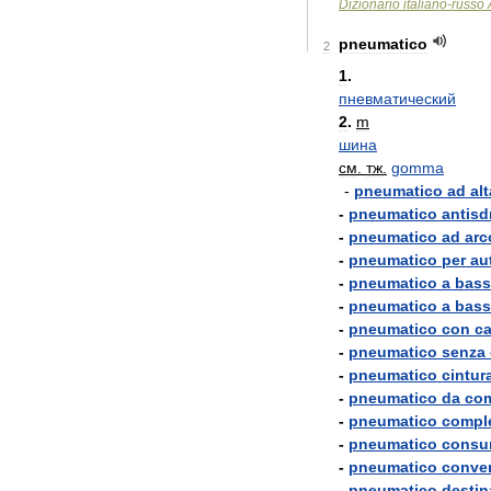
Dizionario
italiano
-
russo
pneumatico
2
1
.
пневматический
2
.
m
шина
см
.
тж
.
gomma
-
pneumatico
ad
alt
-
pneumatico
antisd
-
pneumatico
ad
arc
-
pneumatico
per
au
-
pneumatico
a
bass
-
pneumatico
a
bass
-
pneumatico
con
c
-
pneumatico
senza
-
pneumatico
cintur
-
pneumatico
da
com
-
pneumatico
compl
-
pneumatico
consu
-
pneumatico
conve
-
pneumatico
destin