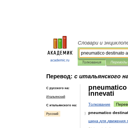
Словари и энциклоп
academic.ru
Толкования
Переводы
Перевод:
с итальянского на
pneumatico d
С русского на:
innevati
Итальянский
Толкование
Перев
С итальянского на:
pneumatico
destina
1
Русский
шина
для
движения