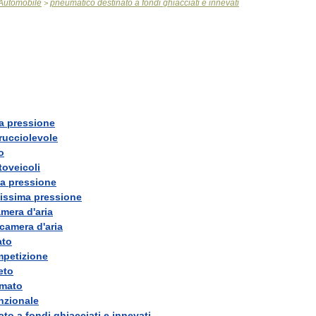
Automobile
pneumatico
destinato
a
fondi
ghiacciati
e
innevati
>
a
pressione
rucciolevole
o
toveicoli
a
pressione
issima
pressione
amera
d
'
aria
camera
d
'
aria
ato
petizione
eto
mato
nzionale
ato
a
fondi
ghiacciati
e
innevati