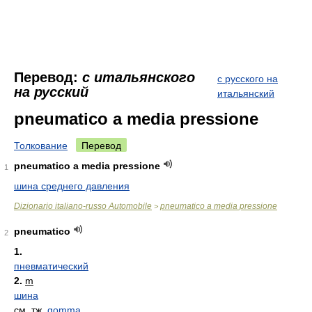
Перевод:
с итальянского
с русского на
на русский
итальянский
pneumatico a media pressione
Толкование
Перевод
pneumatico a media pressione
1
шина среднего давления
Dizionario italiano-russo Automobile
pneumatico a media pressione
>
pneumatico
2
1.
пневматический
2.
m
шина
см. тж.
gomma