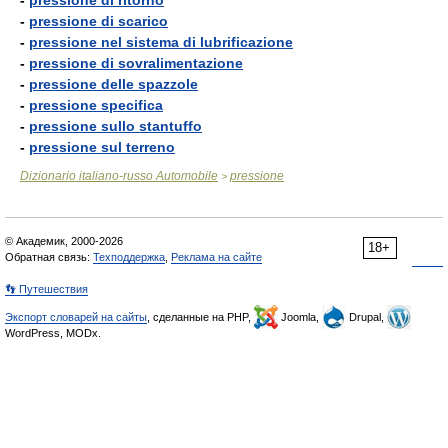
-
pressione di ritorno
-
pressione di scarico
-
pressione nel sistema di lubrificazione
-
pressione di sovralimentazione
-
pressione delle spazzole
-
pressione specifica
-
pressione sullo stantuffo
-
pressione sul terreno
Dizionario italiano-russo Automobile
pressione
>
© Академик, 2000-2026
18+
Обратная связь:
Техподдержка
,
Реклама на сайте
👣 Путешествия
Экспорт словарей на сайты
, сделанные на PHP,
Joomla,
Drupal,
WordPress, MODx.