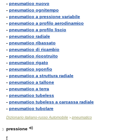
-
pneumatico nuovo
-
pneumatico ognitempo
-
pneumatico a pressione variabile
-
pneumatico a profilo aerodinamico
-
pneumatico a profilo liscio
-
pneumatico radiale
-
pneumatico ribassato
-
pneumatico di ricambio
-
pneumatico ricostruito
-
pneumatico rigato
-
pneumatico sgonfio
-
pneumatico a struttura radiale
-
pneumatico a tallone
-
pneumatico a terra
-
pneumatico tubeless
-
pneumatico tubeless a carcassa radiale
-
pneumatico tubolare
Dizionario italiano-russo Automobile
pneumatico
>
pressione
3
f