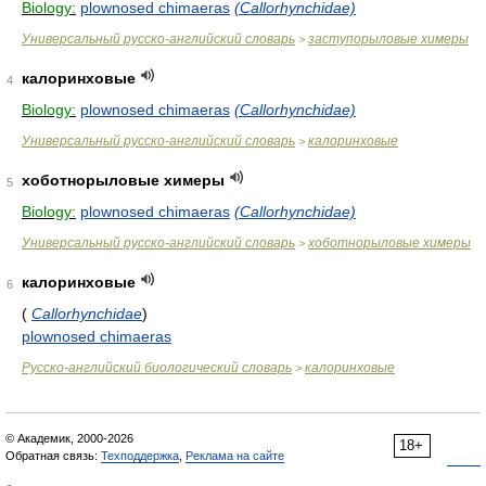
Biology:
plownosed chimaeras
(Callorhynchidae)
Универсальный русско-английский словарь
заступорыловые химеры
>
калоринховые
4
Biology:
plownosed chimaeras
(Callorhynchidae)
Универсальный русско-английский словарь
калоринховые
>
хоботнорыловые химеры
5
Biology:
plownosed chimaeras
(Callorhynchidae)
Универсальный русско-английский словарь
хоботнорыловые химеры
>
калоринховые
6
(
Callorhynchidae
)
plownosed chimaeras
Русско-английский биологический словарь
калоринховые
>
© Академик, 2000-2026
18+
Обратная связь:
Техподдержка
,
Реклама на сайте