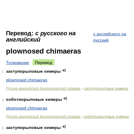
Перевод:
с русского на
с английского на
английский
русский
plownosed chimaeras
Толкование
Перевод
заступорыловые химеры
1
plownosed chimaeras
Русско-английский биологический словарь
заступорыловые химеры
>
хоботнорыловые химеры
2
plownosed chimaeras
Русско-английский биологический словарь
хоботнорыловые химеры
>
заступорыловые химеры
3