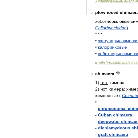
Универсальный
англо
-
р
plownosed
chimaer
2
хоботнорыловые
хи
Callorhynchidae
)
* * *
•
заступорыловые
хи
•
калоринховые
•
хоботнорыловые
х
English
-
russian
biologica
chimaera
3
1
)
ген
.
химера
2
)
ихт
.
химера
;
химе
химеровые
(
Chimaer
•
-
chromosomal
chim
-
Cuban
chimaera
-
deepwater
chimaer
-
dichlamydeous
ch
-
graft
chimaera