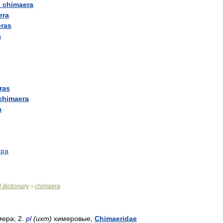
s
chimaera
era
ras
a
ras
chimaera
a
ера
l
dictionary
chimaera
>
мера
;
2
.
pl
(
ихт
)
химеровые
,
Chimaeridae