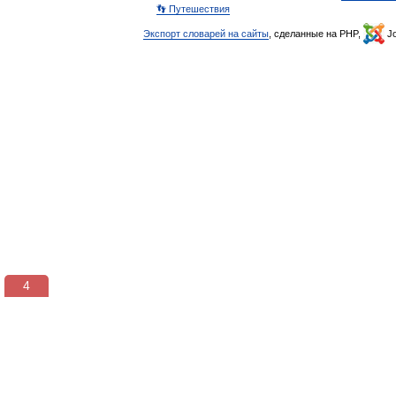
👣 Путешествия
Экспорт словарей на сайты
, сделанные на PHP,
Jo
3