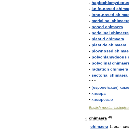
-
haplochlamydeou
-
knife
-
nosed
chima
-
long
-
nosed
chimae
-
mericlinal
chimaer
-
nosed
chimaera
-
periclinal
chimaera
-
plastid
chimaera
-
plastide
chimaera
-
plownosed
chimae
-
polychlamydeous
-
polyclinal
chimaer
-
radiation
chimaera
-
sectorial
chimaera
* * *
•
(
европейская
)
хим
•
химера
•
химеровые
English
-
russian
biologica
chimaera
4
chimaera
1
.
ген
.
хи