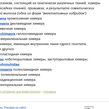
рганизм
,
состоящий
из
генетически
различных
тканей
;
химеры
есадках
тканей
,
прививках
,
в
результате
соматических
ий
митоза
(
одна
из
форм
"
вегетативных
гибридов
")
aera
хромосомная
химера
maera
дихламидная
химера
ивочная
химера
chimaera
гаплохламидная
химера
мериклинальная
химера
химера
,
имеющая
внутренние
ткани
одного
генотипа
,
и
другого
пластидная
химера
ras
хоботнорыловые
химеры
,
заступорыловые
химеры
,
orhynchidae
himaera
полихламидная
химера
поликлинальная
химера
радиационная
химера
секториальная
химера
ry
of
biology
and
biotechnology
chimaera
>
ка
,
Реклама на сайте