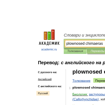
Словари и энциклоп
academic.ru
Толкования
Переводы
Перевод:
с английского на 
plownosed 
С русского на:
Английский
Толкование
Перев
С английского на:
plownosed
chimaer
1
Русский
Биология:
заступор
(
Callorhynchidae
)
,
хо