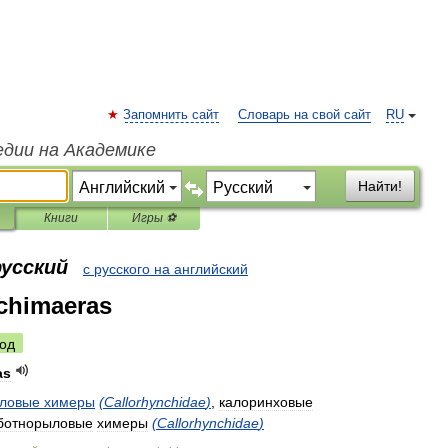
Запомнить сайт
Словарь на свой сайт
RU
едии на Академике
Найти!
Книги
Игры ⚽
русский
с русского на английский
chimaeras
од
as
ыловые
химеры
(
Callorhynchidae
)
,
калоринховые
ботнорыловые
химеры
(
Callorhynchidae
)