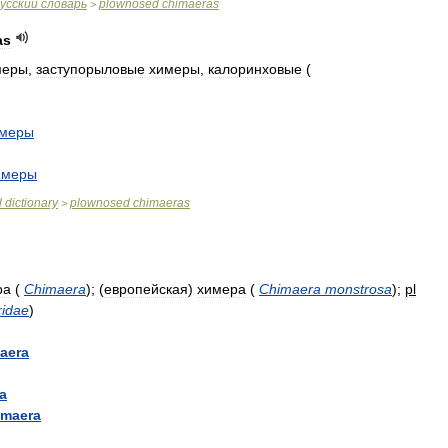
усский
словарь
plownosed
chimaeras
>
as
меры
,
заступорыловые
химеры
,
калоринховые
(
меры
имеры
l
dictionary
plownosed
chimaeras
>
ра
(
Chimaera
)
; (
европейская
)
химера
(
Chimaera
monstrosa
)
;
pl
idae
)
aera
a
imaera