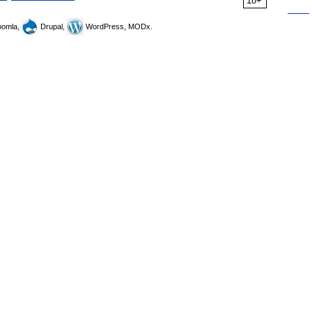
18+
omla,
Drupal,
WordPress, MODx.