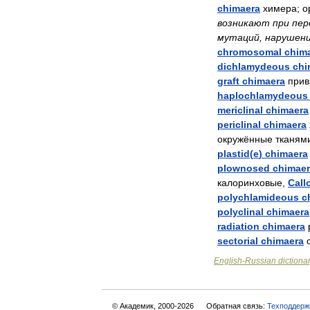
chimaera
химера
;
о
возникают
при
пер
мутаций
,
нарушен
chromosomal
chim
dichlamydeous
chi
graft
chimaera
прив
haplochlamydeous
mericlinal
chimaera
periclinal
chimaera
окружённые
тканям
plastid
(
e
)
chimaera
plownosed
chimae
калоринховые
,
Call
polychlamideous
c
polyclinal
chimaera
radiation
chimaera
sectorial
chimaera
English
-
Russian
dictiona
© Академик, 2000-2026
Обратная связь:
Техподдерж