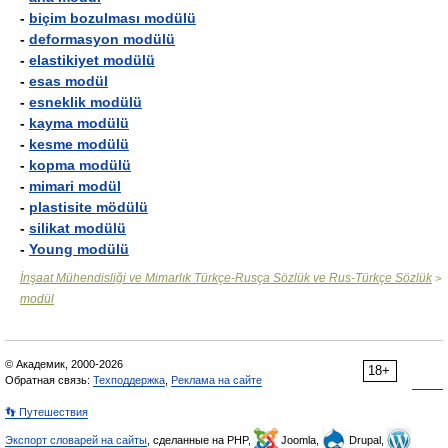
-
biçim bozulması modülü
-
deformasyon modülü
-
elastikiyet modülü
-
esas modül
-
esneklik modülü
-
kayma modülü
-
kesme modülü
-
kopma modülü
-
mimari modül
-
plastisite mödülü
-
silikat modülü
-
Young modülü
İnşaat Mühendisliği ve Mimarlık Türkçe-Rusça Sözlük ve Rus-Türkçe Sözlük
>
modül
© Академик, 2000-2026
18+
Обратная связь:
Техподдержка
,
Реклама на сайте
👣 Путешествия
Экспорт словарей на сайты
, сделанные на PHP,
Joomla,
Drupal,