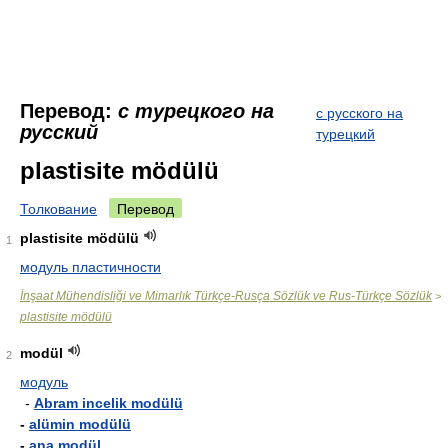
Перевод:
с турецкого на
с русского на
русский
турецкий
plastisite mödülü
Толкование
Перевод
plastisite mödülü
1
модуль пластичности
İnşaat Mühendisliği ve Mimarlık Türkçe-Rusça Sözlük ve Rus-Türkçe Sözlük
>
plastisite mödülü
modül
2
модуль
-
Abram incelik modülü
-
alümin modülü
-
ana modül