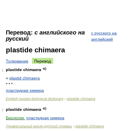
Перевод:
с английского на
с русского на
русский
английский
plastide chimaera
Толкование
Перевод
plastide chimaera
1
=
plastid chimaera
* * *
пластидная химера
English-russian biological dictionary
plastide chimaera
>
plastide chimaera
2
Биология:
пластидная химера
Универсальный англо-русский словарь
plastide chimaera
>