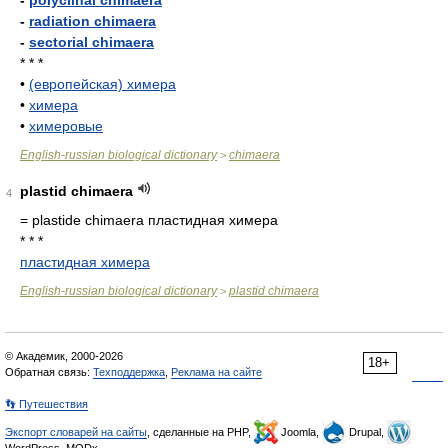
-
polyclinal chimaera
-
radiation chimaera
-
sectorial chimaera
* * *
•
(европейская) химера
•
химера
•
химеровые
English-russian biological dictionary
chimaera
>
plastid chimaera
4
= plastide chimaera
пластидная химера
* * *
пластидная химера
English-russian biological dictionary
plastid chimaera
>
© Академик, 2000-2026
18+
Обратная связь:
Техподдержка
,
Реклама на сайте
👣 Путешествия
Экспорт словарей на сайты
, сделанные на PHP,
Joomla,
Drupal,