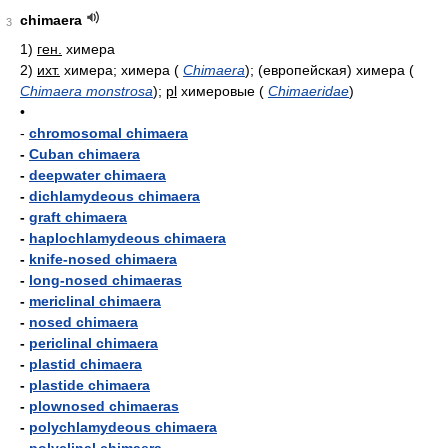
chimaera
3
1)
ген.
химера
2)
ихт.
химера; химера
(
Chimaera
)
; (европейская) химера
(
Chimaera monstrosa
)
;
pl
химеровые
(
Chimaeridae
)
•
-
chromosomal chimaera
-
Cuban chimaera
-
deepwater chimaera
-
dichlamydeous chimaera
-
graft chimaera
-
haplochlamydeous chimaera
-
knife-nosed chimaera
-
long-nosed chimaeras
-
mericlinal chimaera
-
nosed chimaera
-
periclinal chimaera
-
plastid chimaera
-
plastide chimaera
-
plownosed chimaeras
-
polychlamydeous chimaera