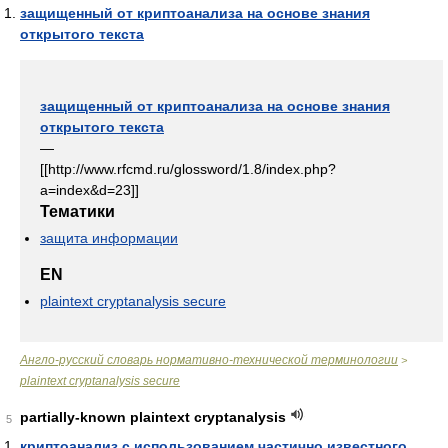
защищенный от криптоанализа на основе знания
открытого текста
защищенный от криптоанализа на основе знания
открытого текста
—
[[http://www.rfcmd.ru/glossword/1.8/index.php?
a=index&d=23]]
Тематики
защита информации
EN
plaintext cryptanalysis secure
Англо-русский словарь нормативно-технической терминологии
>
plaintext cryptanalysis secure
partially-known plaintext cryptanalysis
5
криптоанализ с использованием частично известного