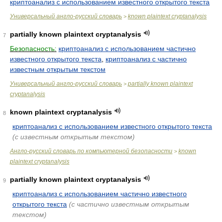
криптоанализ с использованием известного открытого текста
Универсальный англо-русский словарь
known plaintext cryptanalysis
>
partially known plaintext cryptanalysis
7
Безопасность:
криптоанализ с использованием частично
известного открытого текста
,
криптоанализ с частично
известным открытым текстом
Универсальный англо-русский словарь
partially known plaintext
>
cryptanalysis
known plaintext cryptanalysis
8
криптоанализ с использованием известного открытого текста
(с известным открытым текстом)
Англо-русский словарь по компьютерной безопасности
known
>
plaintext cryptanalysis
partially known plaintext cryptanalysis
9
криптоанализ с использованием частично известного
открытого текста
(с частично известным открытым
текстом)