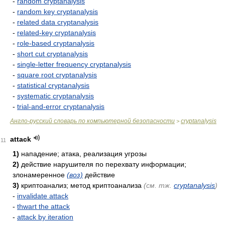
-
random cryptanalysis
-
random key cryptanalysis
-
related data cryptanalysis
-
related-key cryptanalysis
-
role-based cryptanalysis
-
short cut cryptanalysis
-
single-letter frequency cryptanalysis
-
square root cryptanalysis
-
statistical cryptanalysis
-
systematic cryptanalysis
-
trial-and-error cryptanalysis
Англо-русский словарь по компьютерной безопасности
cryptanalysis
>
attack
11
1)
нападение; атака, реализация угрозы
2)
действие нарушителя по перехвату информации;
злонамеренное
(воз)
действие
3)
криптоанализ; метод криптоанализа
(см. тж.
cryptanalysis
)
-
invalidate attack
-
thwart the attack
-
attack by iteration