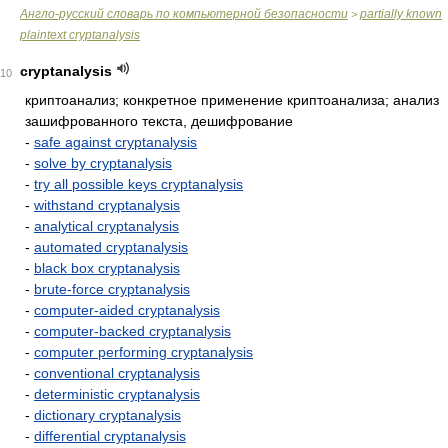
Англо-русский словарь по компьютерной безопасности
partially known
>
plaintext cryptanalysis
cryptanalysis
10
криптоанализ; конкретное применение криптоанализа; анализ
зашифрованного текста, дешифрование
-
safe against cryptanalysis
-
solve by cryptanalysis
-
try all possible keys cryptanalysis
-
withstand cryptanalysis
-
analytical cryptanalysis
-
automated cryptanalysis
-
black box cryptanalysis
-
brute-force cryptanalysis
-
computer-aided cryptanalysis
-
computer-backed cryptanalysis
-
computer performing cryptanalysis
-
conventional cryptanalysis
-
deterministic cryptanalysis
-
dictionary cryptanalysis
-
differential cryptanalysis