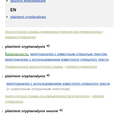
защита информации
EN
plaintext cryptanalysis
Англо-русский словарь нормативно-технической терминологии
>
plaintext cryptanalysis
plaintext cryptanalysis
2
Безопасность:
криптоанализ с известным открытым текстом
,
криптоанализ с использованием известного открытого текста
Универсальный англо-русский словарь
plaintext cryptanalysis
>
plaintext cryptanalysis
3
криптоанализ с использованием известного открытого текста
(с известным открытым текстом)
Англо-русский словарь по компьютерной безопасности
plaintext
>
cryptanalysis
plaintext cryptanalysis secure
4