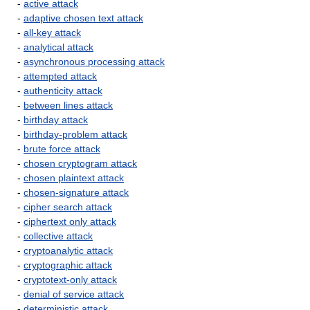
-
active attack
-
adaptive chosen text attack
-
all-key attack
-
analytical attack
-
asynchronous processing attack
-
attempted attack
-
authenticity attack
-
between lines attack
-
birthday attack
-
birthday-problem attack
-
brute force attack
-
chosen cryptogram attack
-
chosen plaintext attack
-
chosen-signature attack
-
cipher search attack
-
ciphertext only attack
-
collective attack
-
cryptoanalytic attack
-
cryptographic attack
-
cryptotext-only attack
-
denial of service attack
-
deterministic attack