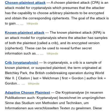
Chosen-plaintext attack
— A chosen plaintext attack (CPA) is an
attack model for cryptanalysis which presumes that the attacker
has the capability to choose arbitrary plaintexts to be encrypted
and obtain the corresponding ciphertexts. The goal of the attack is
to gain… …
Wikipedia
Known-plaintext attack
— The known plaintext attack (KPA) is
an attack model for cryptanalysis where the attacker has samples
of both the plaintext (called a crib), and its encrypted version
(ciphertext). These can be used to reveal further secret
information such as… …
Wikipedia
Crib (cryptanalysis)
— In cryptanalysis, a crib is a sample of
known plaintext, or suspected plaintext; the term originated at
Bletchley Park, the British codebreaking operation during World
War II. [ Citation | last = Welchman | first = Gordon | author link =
Gordon… …
Wikipedia
Adaptive Chosen Plaintext
— Die Kryptoanalyse (in neueren
Publikationen auch: Kryptanalyse) bezeichnet im ursprünglichen
Sinne das Studium von Methoden und Techniken, um
Informationen aus verschlüsselten Texten zu gewinnen. Diese