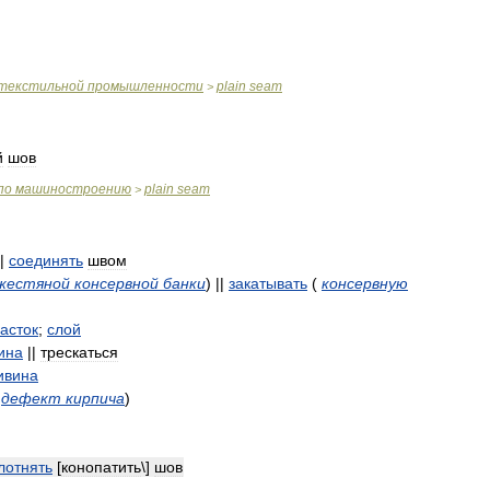
текстильной
промышленности
plain
seam
>
й
шов
по
машиностроению
plain
seam
>
|
соединять
швом
жестяной
консервной
банки
)
||
закатывать
(
консервную
асток
;
слой
ина
||
трескаться
ивина
дефект
кирпича
)
лотнять
[
конопатить
\]
шов