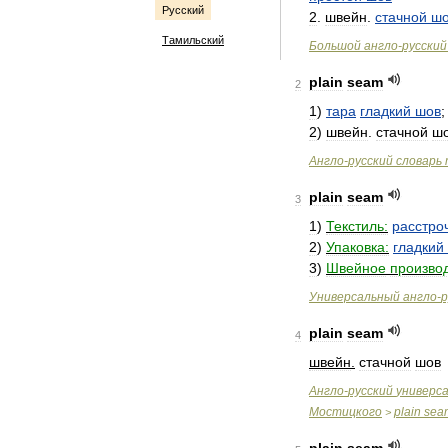
Русский
2
.
швейн
.
стачной
ш
Тамильский
Большой
англо
-
русский
plain
seam
2
1
)
тара
гладкий
шов
2
)
швейн
.
стачной
ш
Англо
-
русский
словарь
plain
seam
3
1
)
Текстиль:
расстро
2
)
Упаковка:
гладкий
3
)
Швейное
производ
Универсальный
англо
-
р
plain
seam
4
швейн
.
стачной
шов
Англо
-
русский
универс
Мостицкого
plain
sea
>