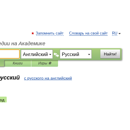
Запомнить сайт
Словарь на свой сайт
RU
едии на Академике
Найти!
Книги
Игры ⚽
русский
с русского на английский
од