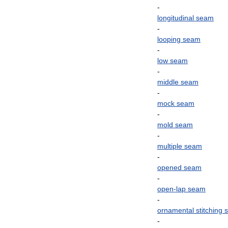
-
longitudinal
seam
-
looping
seam
-
low
seam
-
middle
seam
-
mock
seam
-
mold
seam
-
multiple
seam
-
opened
seam
-
open
-
lap
seam
-
ornamental
stitching
-