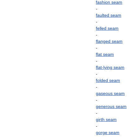
fashion
seam
-
faulted
seam
-
felled
seam
-
flanged
seam
-
flat
seam
-
flat
-
lying
seam
-
folded
seam
-
gaseous
seam
-
generous
seam
-
girth
seam
-
gorge
seam