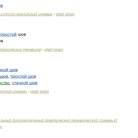
ов
и
русско
-
английский
словарь
plain
seam
>
;
простой
шов
ов
технических
терминов
plain
seam
>
чной
шов
шов
,
простой
шов
ство:
стачной
шов
усский
словарь
plain
seam
>
альный
дополнительный
практический
переводческий
словарь
И
.
m