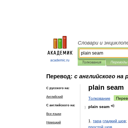
Словари и энциклоп
academic.ru
Толкования
Переводы
Перевод:
с английского на 
plain seam
С русского на:
Английский
Толкование
Перев
С английского на:
plain
seam
1
Все языки
1
.
тара
гладкий
шов
;
Немецкий
простой
шов