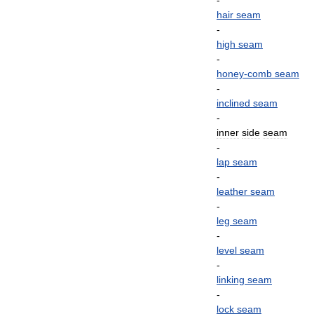
-
hair
seam
-
high
seam
-
honey
-
comb
seam
-
inclined
seam
-
inner
side
seam
-
lap
seam
-
leather
seam
-
leg
seam
-
level
seam
-
linking
seam
-
lock
seam