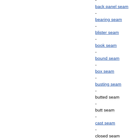
-
back
panel
seam
-
bearing
seam
-
blister
seam
-
book
seam
-
bound
seam
-
box
seam
-
busting
seam
-
butted
seam
-
butt
seam
-
cast
seam
-
closed
seam