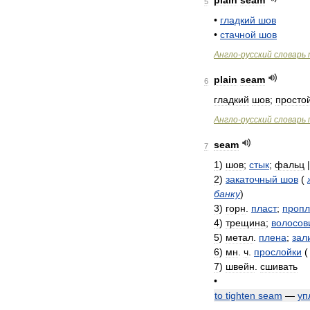
plain
seam
5
•
гладкий
шов
•
стачной
шов
Англо
-
русский
словарь
plain
seam
6
гладкий
шов
;
просто
Англо
-
русский
словарь
seam
7
1
)
шов
;
стык
;
фальц
|
2
)
закаточный
шов
(
банку
)
3
)
горн
.
пласт
;
пропл
4
)
трещина
;
волосов
5
)
метал
.
плена
;
зал
6
)
мн
.
ч
.
прослойки
(
7
)
швейн
.
сшивать
•
to
tighten
seam
—
уп