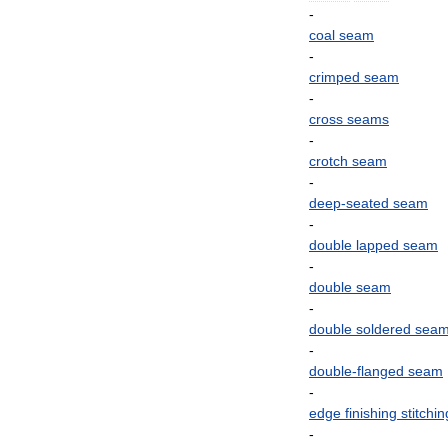
-
coal
seam
-
crimped
seam
-
cross
seams
-
crotch
seam
-
deep
-
seated
seam
-
double
lapped
seam
-
double
seam
-
double
soldered
sea
-
double
-
flanged
seam
-
edge
finishing
stitchin
-