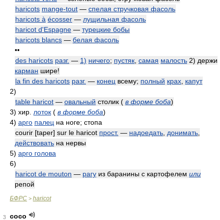
haricots
mange-tout
—
спелая стручковая фасоль
haricots à
écosser
—
лущильная фасоль
haricot d'Espagne
—
турецкие бобы
haricots blancs
—
белая фасоль
••
des haricots
разг.
—
1)
ничего
;
пустяк
,
самая
малость
2) держи
карман
шире!
la fin des haricots
разг.
—
конец
всему;
полный
крах
,
капут
2)
table haricot
—
овальный
столик
(
в форме боба
)
3)
хир.
лоток
(
в форме боба
)
4)
арго
палец
на ноге; стопа
courir [taper] sur le haricot
прост.
—
надоедать
,
донимать
,
действовать
на нервы
5)
арго голова
6)
haricot de mouton
—
рагу
из баранины с картофелем
или
репой
БФРС
haricot
>
coco
3