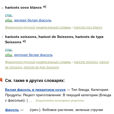
haricots coco blancs
6
сущ.
общ.
мелкая белая фасоль
Французско-русский универсальный словарь
haricots coco blancs
>
haricots soissons, haricot de Soissons, haricots de type
7
Soissons
сущ.
общ.
крупная белая фасоль
Французско-русский универсальный словарь
haricots soissons, haricot
>
de Soissons, haricots de type Soissons
См. также в других словарях:
Белая фасоль в пикантном соусе
— Тип блюда: Категория:
Продукты: Рецепт приготовления: В текущей категории (Блюда
с фасолью): | …
Энциклопедия кулинарных рецептов
фасоль
— (греч.). Бобовое растение, зеленые стручки