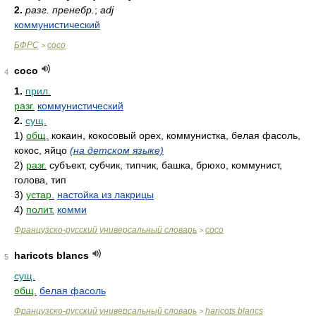
2.
разг. пренебр.
;
adj
коммунистический
БФРС
coco
>
coco
4
1.
прил.
разг.
коммунистический
2.
сущ.
1)
общ.
кокаин, кокосовый орех, коммунистка, белая фасоль,
кокос, яйцо
(на детском языке)
2)
разг.
субъект, субчик, типчик, башка, брюхо, коммунист,
голова, тип
3)
устар.
настойка из лакрицы
4)
полит.
комми
Французско-русский универсальный словарь
coco
>
haricots blancs
5
сущ.
общ.
белая фасоль
Французско-русский универсальный словарь
haricots blancs
>