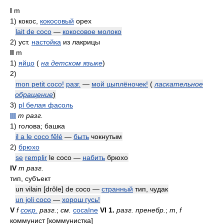
I
m
1)
кокос,
кокосовый
орех
lait de coco
—
кокосовое молоко
2)
уст.
настойка
из лакрицы
II
m
1)
яйцо
(
на детском языке
)
2)
mon petit coco!
разг.
—
мой цыплёночек!
(
ласкательное
обращение
)
3)
pl белая фасоль
III
m разг.
1)
голова; башка
il a le coco fêlé
—
быть
чокнутым
2)
брюхо
se
remplir
le coco —
набить
брюхо
IV
m разг.
тип, субъект
un vilain [drôle] de coco —
странный
тип, чудак
un joli coco
—
хорош гусь!
V
f
сокр.
разг.
;
см.
cocaïne
VI
1.
разг. пренебр.
;
m
,
f
коммунист [коммунистка]