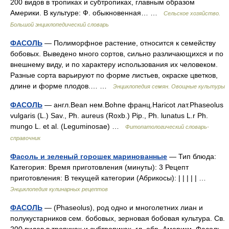
200 видов в тропиках и субтропиках, главным образом
Америки. В культуре: Ф. обыкновенная… …
Сельское хозяйство.
Большой энциклопедический словарь
ФАСОЛЬ
— Полиморфное растение, относится к семейству
бобовых. Выведено много сортов, сильно различающихся и по
внешнему виду, и по характеру использования их человеком.
Разные сорта варьируют по форме листьев, окраске цветков,
длине и форме плодов.… …
Энциклопедия семян. Овощные культуры
ФАСОЛЬ
— англ.Bean нем.Bohne франц.Haricot лат.Phaseolus
vulgaris (L.) Sav., Ph. aureus (Roxb.) Pip., Ph. lunatus L.r Ph.
mungo L. et al. (Leguminosae) …
Фитопатологический словарь-
справочник
Фасоль и зеленый горошек маринованные
— Тип блюда:
Категория: Время приготовления (минуты): 3 Рецепт
приготовления: В текущей категории (Абрикосы): | | | | | …
Энциклопедия кулинарных рецептов
ФАСОЛЬ
— (Phaseolus), род одно и многолетних лиан и
полукустарников сем. бобовых, зерновая бобовая культура. Св.