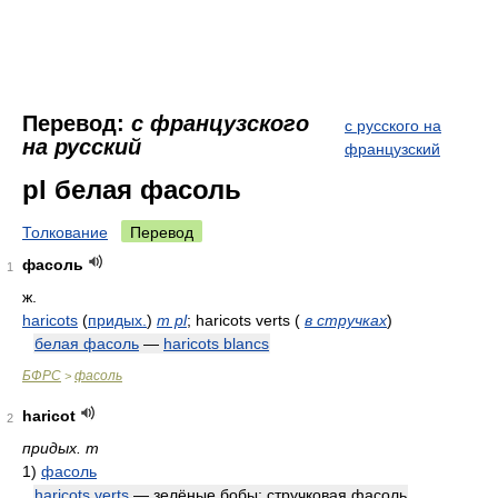
Перевод:
с французского
с русского на
на русский
французский
pl белая фасоль
Толкование
Перевод
фасоль
1
ж.
haricots
(
придых.
)
m pl
; haricots verts
(
в стручках
)
белая фасоль
—
haricots blancs
БФРС
фасоль
>
haricot
2
придых. m
1)
фасоль
haricots verts
— зелёные бобы; стручковая фасоль