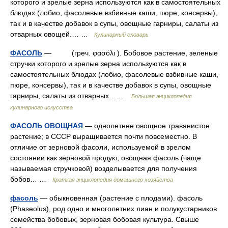
которого и зрелые зерна используются как в самостоятельных
блюдах (лобио, фасолевые взбивные каши, пюре, консервы),
так и в качестве добавок в супы, овощные гарниры, салаты из
отварных овощей.… …
Кулинарный словарь
ФАСОЛЬ
— (греч. φασόλι ). Бобовое растение, зеленые
стручки которого и зрелые зерна используются как в
самостоятельных блюдах (лобио, фасолевые взбивные каши,
пюре, консервы), так и в качестве добавок в супы, овощные
гарниры, салаты из отварных… …
Большая энциклопедия
кулинарного искусства
ФАСОЛЬ ОВОЩНАЯ
— однолетнее овощное травянистое
растение; в СССР выращивается почти повсеместно. В
отличие от зерновой фасоли, используемой в зрелом
состоянии как зерновой продукт, овощная фасоль (чаще
называемая стручковой) возделывается для получения
бобов… …
Краткая энциклопедия домашнего хозяйства
фасоль
— обыкновенная (растение с плодами). фасоль
(Phaseolus), род одно и многолетних лиан и полукустарников
семейства бобовых, зерновая бобовая культура. Свыше