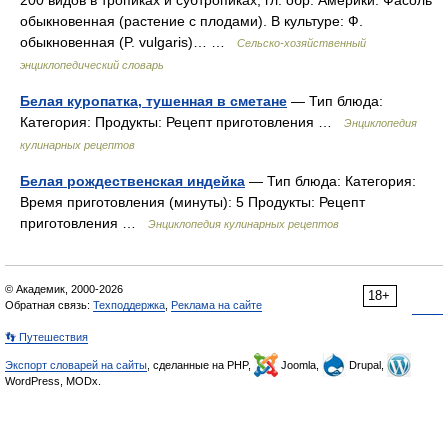
200 видов в тропиках и субтропиках, гл. обр. Америки. Фасоль
обыкновенная (растение с плодами). В культуре: Ф.
обыкновенная (P. vulgaris)… …
Сельско-хозяйственный
энциклопедический словарь
Белая куропатка, тушенная в сметане
— Тип блюда:
Категория: Продукты: Рецепт приготовления …
Энциклопедия
кулинарных рецептов
Белая рождественская индейка
— Тип блюда: Категория:
Время приготовления (минуты): 5 Продукты: Рецепт
приготовления …
Энциклопедия кулинарных рецептов
© Академик, 2000-2026
18+
Обратная связь:
Техподдержка
,
Реклама на сайте
👣 Путешествия
Экспорт словарей на сайты
, сделанные на PHP,
Joomla,
Drupal,
WordPress, MODx.