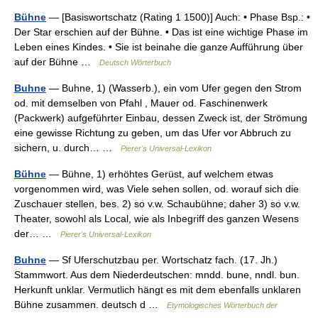
Bühne
— [Basiswortschatz (Rating 1 1500)] Auch: • Phase Bsp.: •
Der Star erschien auf der Bühne. • Das ist eine wichtige Phase im
Leben eines Kindes. • Sie ist beinahe die ganze Aufführung über
auf der Bühne …
Deutsch Wörterbuch
Buhne
— Buhne, 1) (Wasserb.), ein vom Ufer gegen den Strom
od. mit demselben von Pfahl , Mauer od. Faschinenwerk
(Packwerk) aufgeführter Einbau, dessen Zweck ist, der Strömung
eine gewisse Richtung zu geben, um das Ufer vor Abbruch zu
sichern, u. durch… …
Pierer's Universal-Lexikon
Bühne
— Bühne, 1) erhöhtes Gerüst, auf welchem etwas
vorgenommen wird, was Viele sehen sollen, od. worauf sich die
Zuschauer stellen, bes. 2) so v.w. Schaubühne; daher 3) so v.w.
Theater, sowohl als Local, wie als Inbegriff des ganzen Wesens
der… …
Pierer's Universal-Lexikon
Buhne
— Sf Uferschutzbau per. Wortschatz fach. (17. Jh.)
Stammwort. Aus dem Niederdeutschen: mndd. bune, nndl. bun.
Herkunft unklar. Vermutlich hängt es mit dem ebenfalls unklaren
Bühne zusammen. deutsch d …
Etymologisches Wörterbuch der