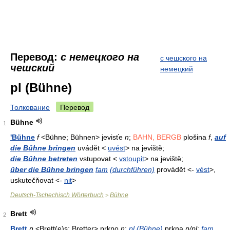
Перевод:
с немецкого на
с чешского на
чешский
немецкий
pl (Bühne)
Толкование
Перевод
Bühne
1
'Bühne
f
<Bühne; Bühnen> jevisťe
n
;
BAHN, BERGB
plošina
f
,
auf
die Bühne bringen
uvádět <
uvést
> na jeviště;
die Bühne betreten
vstupovat <
vstoupit
> na jeviště;
über die Bühne bringen
fam
(durchführen)
provádět <-
vést
>,
uskutečňovat <-
nit
>
Deutsch-Tschechisch Wörterbuch
Bühne
>
Brett
2
Brett
n
<Brett(e)s; Bretter> prkno
n
;
pl (Bühne)
prkna
n/pl
;
fam