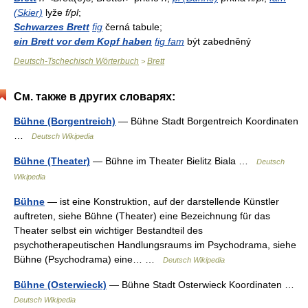
(Skier)
lyže
f/pl
;
Schwarzes Brett
fig
černá tabule;
ein Brett vor dem Kopf haben
fig fam
být zabedněný
Deutsch-Tschechisch Wörterbuch
Brett
>
См. также в других словарях:
Bühne (Borgentreich)
— Bühne Stadt Borgentreich Koordinaten
…
Deutsch Wikipedia
Bühne (Theater)
— Bühne im Theater Bielitz Biala …
Deutsch
Wikipedia
Bühne
— ist eine Konstruktion, auf der darstellende Künstler
auftreten, siehe Bühne (Theater) eine Bezeichnung für das
Theater selbst ein wichtiger Bestandteil des
psychotherapeutischen Handlungsraums im Psychodrama, siehe
Bühne (Psychodrama) eine… …
Deutsch Wikipedia
Bühne (Osterwieck)
— Bühne Stadt Osterwieck Koordinaten …
Deutsch Wikipedia