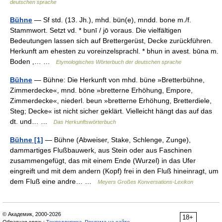
deutschen sprache
Bühne
— Sf std. (13. Jh.), mhd. bün(e), mndd. bone m./f.
Stammwort. Setzt vd. * bunī / jō voraus. Die vielfältigen
Bedeutungen lassen sich auf Brettergerüst, Decke zurückführen.
Herkunft am ehesten zu voreinzelsprachl. * bhun in avest. būna m.
Boden ,… …
Etymologisches Wörterbuch der deutschen sprache
Bühne
— Bühne: Die Herkunft von mhd. büne »Bretterbühne,
Zimmerdecke«, mnd. böne »bretterne Erhöhung, Empore,
Zimmerdecke«, niederl. beun »bretterne Erhöhung, Bretterdiele,
Steg; Decke« ist nicht sicher geklärt. Vielleicht hängt das auf das
dt. und… …
Das Herkunftswörterbuch
Bühne [1]
— Bühne (Abweiser, Stake, Schlenge, Zunge),
dammartiges Flußbauwerk, aus Stein oder aus Faschinen
zusammengefügt, das mit einem Ende (Wurzel) in das Ufer
eingreift und mit dem andern (Kopf) frei in den Fluß hineinragt, um
dem Fluß eine andre… …
Meyers Großes Konversations-Lexikon
© Академик, 2000-2026
18+