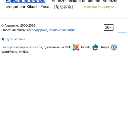
Fujiwara no Shunzei
— Shunzei récitant un poème. Shunzei
croqué par Kikuchi Yosai （菊池容斎） …
Wikipédia en Français
© Академик, 2000-2026
18+
Обратная связь:
Техподдержка
,
Реклама на сайте
👣 Путешествия
Экспорт словарей на сайты
, сделанные на PHP,
Joomla,
Drupal,
WordPress, MODx.