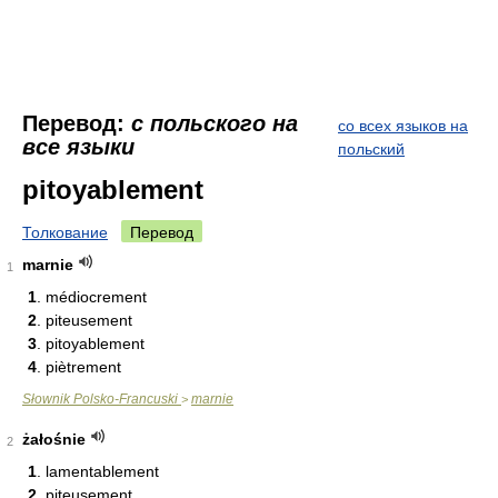
Перевод:
с польского на
со всех языков на
все языки
польский
pitoyablement
Толкование
Перевод
marnie
1
1
. médiocrement
2
. piteusement
3
. pitoyablement
4
. piètrement
Słownik Polsko-Francuski
marnie
>
żałośnie
2
1
. lamentablement
2
. piteusement