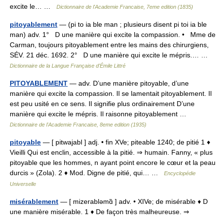
excite le… …
Dictionnaire de l'Academie Francaise, 7eme edition (1835)
pitoyablement
— (pi to ia ble man ; plusieurs disent pi toi ia ble
man) adv. 1° D une manière qui excite la compassion. • Mme de
Carman, toujours pitoyablement entre les mains des chirurgiens,
SÉV. 21 déc. 1692. 2° D une manière qui excite le mépris.… …
Dictionnaire de la Langue Française d'Émile Littré
PITOYABLEMENT
— adv. D’une manière pitoyable, d’une
manière qui excite la compassion. Il se lamentait pitoyablement. Il
est peu usité en ce sens. Il signifie plus ordinairement D’une
manière qui excite le mépris. Il raisonne pitoyablement …
Dictionnaire de l'Academie Francaise, 8eme edition (1935)
pitoyable
— [ pitwajabl ] adj. • fin XVe; piteable 1240; de pitié 1 ♦
Vieilli Qui est enclin, accessible à la pitié. ⇒ humain. Fanny, « plus
pitoyable que les hommes, n ayant point encore le cœur et la peau
durcis » (Zola). 2 ♦ Mod. Digne de pitié, qui… …
Encyclopédie
Universelle
misérablement
— [ mizerabləmɑ̃ ] adv. • XIVe; de misérable ♦ D
une manière misérable. 1 ♦ De façon très malheureuse. ⇒