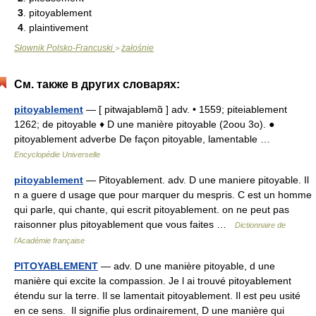
3
. pitoyablement
4
. plaintivement
Słownik Polsko-Francuski
żałośnie
>
См. также в других словарях:
pitoyablement
— [ pitwajabləmɑ̃ ] adv. • 1559; piteiablement
1262; de pitoyable ♦ D une manière pitoyable (2oou 3o). ●
pitoyablement adverbe De façon pitoyable, lamentable …
Encyclopédie Universelle
pitoyablement
— Pitoyablement. adv. D une maniere pitoyable. Il
n a guere d usage que pour marquer du mespris. C est un homme
qui parle, qui chante, qui escrit pitoyablement. on ne peut pas
raisonner plus pitoyablement que vous faites …
Dictionnaire de
l'Académie française
PITOYABLEMENT
— adv. D une manière pitoyable, d une
manière qui excite la compassion. Je l ai trouvé pitoyablement
étendu sur la terre. Il se lamentait pitoyablement. Il est peu usité
en ce sens. Il signifie plus ordinairement, D une manière qui