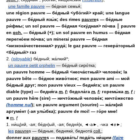
une famille pauvre
— бе́дная семья́;
une région pauvre — бе́дный <убо́гий> край; une langue
pauvre — бе́дный язы́к; des rimes
pauvre
s — бе́дные
ри́фмы; un sol pauvre — бе́дная <ску́дная> по́чва ║ pauvre
en
qch.
— бе́дный (+); un sol pauvre en humus — бе́дная
перегно́ем по́чва; un minerai pauvre — бе́дная
<низкока́чественная> руда́; le gaz pauvre — генера́торный
<бе́дный> газ
2.
(pitoyable
) бе́дный; жа́лкий*;
un pauvre petit orphelin
— бе́дный сиро́тка;
un pauvre homme — бе́дный <несча́стный> челове́к; la
pauvre bête — бе́дное живо́тное; mon pauvre ami — мой
бе́дный друг; mon pauvre vieux — бедня́га; un pauvre
diable (type) — бедня́га
m
,
f
;
бедола́га
m
,
f
;
горемы́ка
m
,
f
;
un pauvre hère (sire) — ничто́жный челове́к; ничто́жество
(homme nul
); un pauvre argument (sourire) — жа́лк|ий
аргуме́нт (-ая улы́бка); pauvre de moi! — го́ре мне!
■
m
,
f
1. ни́щ|ий, -ая; бе́дн|ый, -ая; бедня́|к, ◄-а►,
-
чка ◄е►;
les
pauvre
s — бе́дные, бедняки́, беднота́
coll.
;
donner aux
pauvre
s — подава́ть/ пода́ть ни́щим
(faire