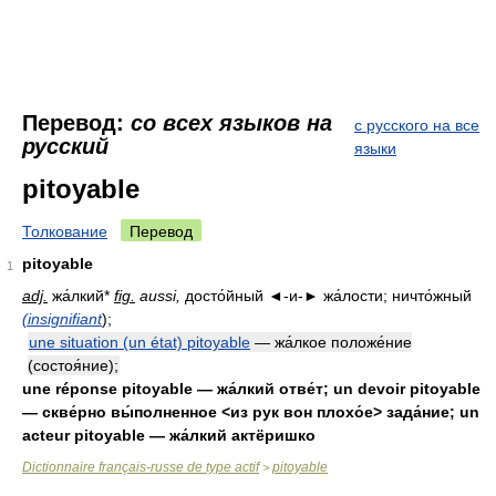
Перевод:
со всех языков на
с русского на все
русский
языки
pitoyable
Толкование
Перевод
pitoyable
1
adj.
жа́лкий*
fig.
aussi,
досто́йный ◄-и-► жа́лости; ничто́жный
(insignifiant
);
une situation (un état) pitoyable
— жа́лкое положе́ние
(состоя́ние);
une réponse pitoyable — жа́лкий отве́т; un devoir pitoyable
— скве́рно вы́полненное <из рук вон плохо́е> зада́ние; un
acteur pitoyable — жа́лкий актёришко
Dictionnaire français-russe de type actif
pitoyable
>