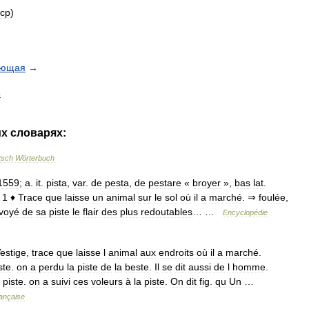
ср
)
ующая
→
4
их
словарях:
tsch
Wörterbuch
1559
;
a
.
it
.
pista
,
var
.
de
pesta
,
de
pestare
«
broyer
»,
bas
lat
.
1
♦
Trace
que
laisse
un
animal
sur
le
sol
où
il
a
marché
. ⇒
foulée
,
voyé
de
sa
piste
le
flair
des
plus
redoutables
… …
Encyclopédie
estige
,
trace
que
laisse
l
animal
aux
endroits
où
il
a
marché
.
ste
.
on
a
perdu
la
piste
de
la
beste
.
Il
se
dit
aussi
de
l
homme
.
piste
.
on
a
suivi
ces
voleurs
à
la
piste
.
On
dit
fig
.
qu
Un
…
rançaise