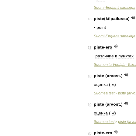
Suomi
-
Englanti
sanakirja
piste
(
kilpailussa
)
16
•
point
Suomi
-
Englanti
sanakirja
piste
-
ero
17
различие
в
пунктах
Suomen
ja
Venäjän
Tekn
piste
(
arvost
.)
18
оценка
(
ж
)
Suomea
test
piste
(
arvo
>
piste
(
arvost
.)
19
оценка
(
ж
)
Suomea
test
piste
(
arvo
>
piste
-
ero
20