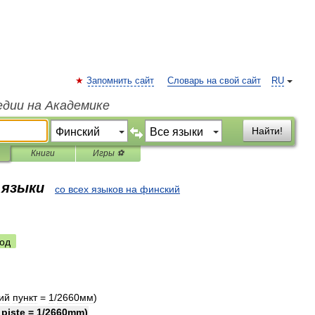
Запомнить сайт
Словарь на свой сайт
RU
едии на Академике
Найти!
Книги
Игры ⚽
 языки
со всех языков на финский
од
ий
пункт
=
1
/
2660мм
)
piste
=
1
/
2660mm
)