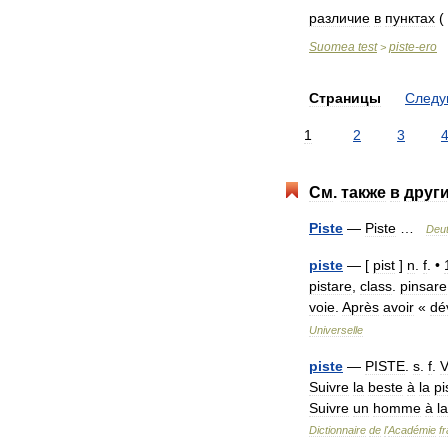
различие
в
пунктах
(
Suomea
test
piste
-
ero
>
Страницы
След
1
2
3
См
.
также
в
друг
Piste
—
Piste
…
Deu
piste
— [
pist
]
n
.
f
. •
pistare
,
class
.
pinsare
voie
.
Après
avoir
«
dé
Universelle
piste
—
PISTE
.
s
.
f
.
V
Suivre
la
beste
à
la
pi
Suivre
un
homme
à
la
Dictionnaire
de
l
'
Académie
f