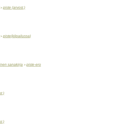
piste
(
arvost
.)
>
piste
(
kilpailussa
)
>
inen
sanakirja
piste
-
ero
>
st
.)
st
.)