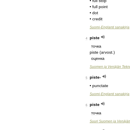
•
full
stop
•
full
point
•
dot
•
credit
Suomi
-
Englanti
sanakirja
piste
4
точка
piste
(
arvost
.)
оценка
Suomen
ja
Venäjän
Tekn
piste
-
5
•
punctate
Suomi
-
Englanti
sanakirja
piste
6
точка
Suuri
Suomen
ja
Venäjä