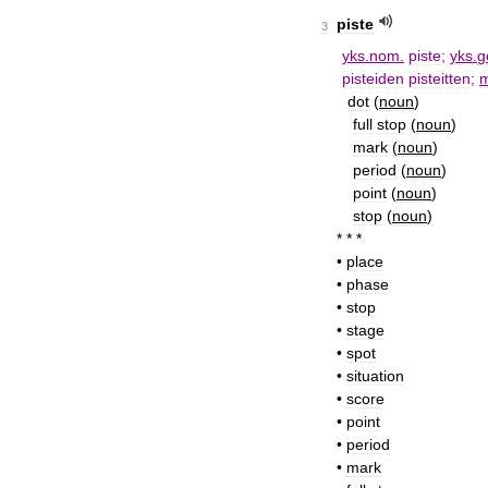
piste
3
yks
.
nom
.
piste
;
yks
.
g
pisteiden
pisteitten
;
dot
(
noun
)
full
stop
(
noun
)
mark
(
noun
)
period
(
noun
)
point
(
noun
)
stop
(
noun
)
* * *
•
place
•
phase
•
stop
•
stage
•
spot
•
situation
•
score
•
point
•
period
•
mark