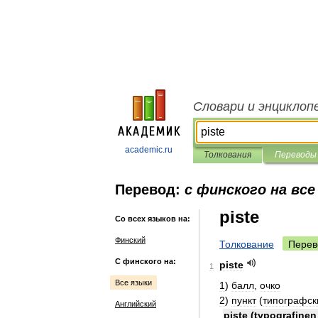
Словари и энциклоп
academic.ru
Толкования
Переводы
Перевод:
с финского на все
piste
Со всех языков на:
Финский
Толкование
Перев
С финского на:
piste
1
Все языки
1
)
балл
,
очко
2
)
пункт
(
типографск
Английский
piste
(
typografinen