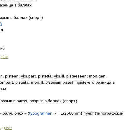
азница
в
баллах
зрыв
в
баллах
(
спорт
.)
h
)
ел
ко́
piste
>
en
.
pisteen
;
yks
.
part
.
pistettä
;
yks
.
ill
.
pisteeseen
;
mon
.
gen
.
on
.
part
.
pisteitä
;
mon
.
ill
.
pisteisiin
pisteihinpiste
-
ero
разница
в
лах
разрыв
в
очках
,
разрыв
в
баллах
(
спорт
.)
~
балл
,
очко
~ (
typografinen
~ =
1
/
2660mm
)
пункт
(
типографский
ь
piste
>