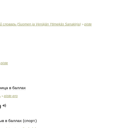
й
словарь
(
Suomen
ja
Venäjän
Ytimekäs
Sanakirja
)
piste
>
piste
>
ница
в
баллах
ь
piste
-
ero
>
)
ыв
в
баллах
(
спорт
.)