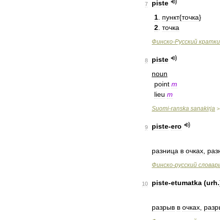
piste
7
1
.
пункт
{
точка
}
2
.
точка
Финско
-
Русский
кратки
piste
8
noun
point
m
lieu
m
Suomi
-
ranska
sanakirja
piste
-
ero
9
разница
в
очках
,
раз
Финско
-
русский
словар
piste
-
etumatka
(
urh
.
10
разрыв
в
очках
,
разр