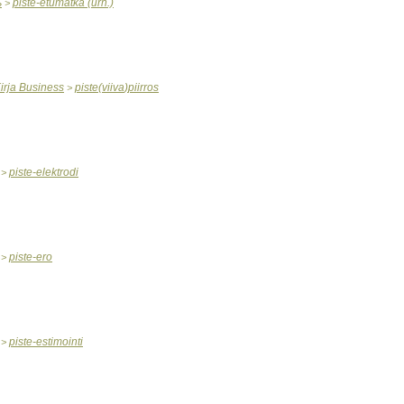
ь
piste
-
etumatka
(
urh
.)
>
irja
Business
piste
(
viiva
)
piirros
>
piste
-
elektrodi
>
piste
-
ero
>
piste
-
estimointi
>