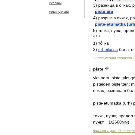
Русский
3
)
разница
в
очках
,
р
piste
-
ero
Французский
4
)
разрыв
в
очках
,
ра
piste
-
etumatka
(
ur
5
)
точка
,
пункт
,
пред
* * *
1
)
то́чка
2
)
urheilussa
балл
,
оч
Suomi
-
venäjä
sanakirja
piste
2
yks
.
nom
.
piste
;
yks
.
g
pisteiden
pisteitten
;
m
очках
,
разница
в
бал
piste
-
etumatka
(
urh
)
точка
,
пункт
,
предел
пункт
=
1
/
2660мм
)
Финско
-
русский
словар