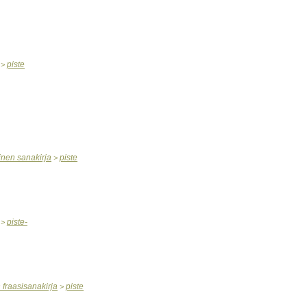
piste
>
inen
sanakirja
piste
>
piste
-
>
n
fraasisanakirja
piste
>