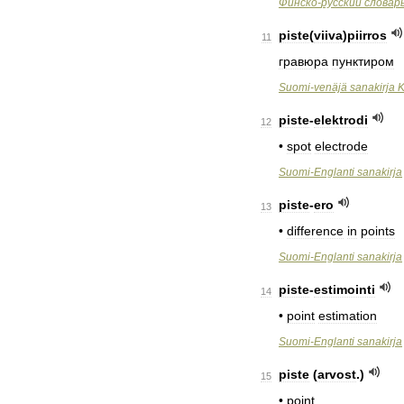
Финско
-
русский
словар
piste
(
viiva
)
piirros
11
гравюра
пунктиром
Suomi
-
venäjä
sanakirja
K
piste
-
elektrodi
12
•
spot
electrode
Suomi
-
Englanti
sanakirja
piste
-
ero
13
•
difference
in
points
Suomi
-
Englanti
sanakirja
piste
-
estimointi
14
•
point
estimation
Suomi
-
Englanti
sanakirja
piste
(
arvost
.)
15
•
point