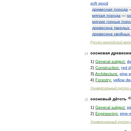
soft
wood
древесная
порода
мягкая
порода
—
so
мягкие
горные
пор
древесина
твердых
древесина
хвойных
Русско
-
английский
вое
сосновая
древесин
14
1
)
General
subject:
de
2
)
Construction:
red
d
3
)
Architecture:
pine
4
)
Forestry:
yellow
de
Универсальный
русско
-
сосновый
дёготь
15
1
)
General
subject:
pi
2
)
Engineering:
pine
-
Универсальный
русско
-