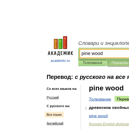
Словари и энциклоп
academic.ru
Толкования
Переводы
Перевод:
с русского на все
pine wood
Со всех языков на:
Русский
Толкование
Перев
С русского на:
древесина
хвойны
1
Все языки
pine
wood
Английский
Russian
-
English
dictiona