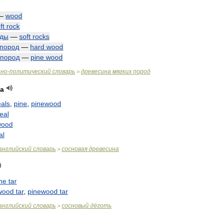
—
wood
ft
rock
оды
—
soft
rocks
пород
—
hard
wood
пород
—
pine
wood
нно
-
политический
словарь
древесина
мягких
пород
>
а
als
,
pine
,
pinewood
eal
wood
al
английский
словарь
сосновая
древесина
>
ne
tar
wood
tar
,
pinewood
tar
английский
словарь
сосновый
дёготь
>