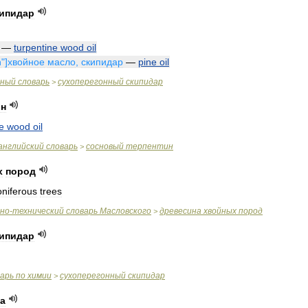
ипидар
—
turpentine
wood
oil
n
"]
хвойное
масло
,
скипидар
—
pine
oil
чный
словарь
сухоперегонный
скипидар
>
ин
e
wood
oil
английский
словарь
сосновый
терпентин
>
х
пород
oniferous
trees
чно
-
технический
словарь
Масловского
древесина
хвойных
пород
>
ипидар
варь
по
химии
сухоперегонный
скипидар
>
а