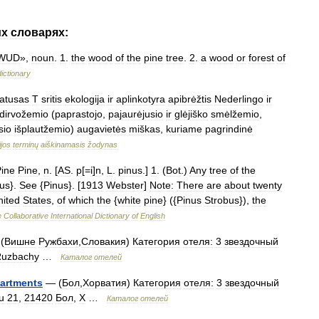
их
словарях:
WUD
»,
noun
.
1
.
the
wood
of
the
pine
tree
.
2
.
a
wood
or
forest
of
dictionary
tatusas
T
sritis
ekologija
ir
aplinkotyra
apibrėžtis
Nederlingo
ir
dirvožemio
(
paprastojo
,
pajaurėjusio
ir
glėjiško
smėlžemio
,
sio
išplautžemio
)
augavietės
miškas
,
kuriame
pagrindinė
ijos
terminų
aiškinamasis
žodynas
ine
Pine
,
n
. [
AS
.
p
[=
i
]
n
,
L
.
pinus
.]
1
. (
Bot
.)
Any
tree
of
the
us
}.
See
{
Pinus
}. [
1913
Webster
]
Note:
There
are
about
twenty
nited
States
,
of
which
the
{
white
pine
} ({
Pinus
Strobus
}),
the
e
Collaborative
International
Dictionary
of
English
(
Вишне
Ружбахи
,
Словакия
)
Категория
отеля:
3
звездочный
uzbachy
…
Каталог
отелей
artments
— (
Бол
,
Хорватия
)
Категория
отеля:
3
звездочный
u
21
,
21420
Бол
,
Х
…
Каталог
отелей