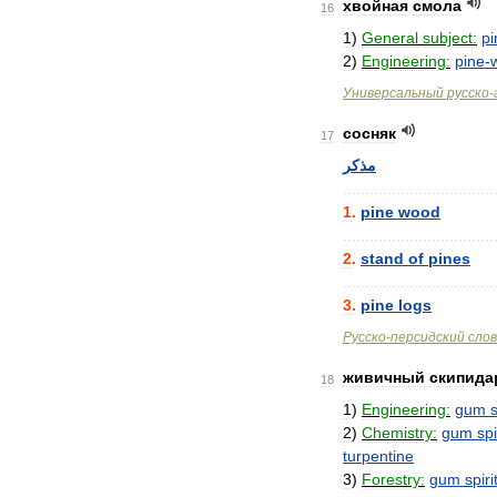
хвойная
смола
16
1
)
General
subject:
pi
2
)
Engineering:
pine
-
Универсальный
русско
-
сосняк
17
مذکر
..................................
1
.
pine
wood
..................................
2
.
stand
of
pines
..................................
3
.
pine
logs
Русско
-
персидский
сло
живичный
скипида
18
1
)
Engineering:
gum
s
2
)
Chemistry:
gum
spi
turpentine
3
)
Forestry:
gum
spiri