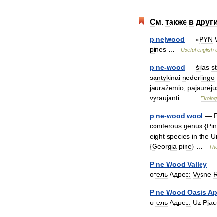
См
.
также
в
друг
pine
|
wood
— «
PYN
pines
…
Useful
english
pine
-
wood
—
šilas
s
santykinai
nederlingo
jauražemio
,
pajaurėju
vyraujanti
… …
Ekolog
pine
-
wood
wool
—
P
coniferous
genus
{
Pin
eight
species
in
the
U
{
Georgia
pine
} …
Th
Pine
Wood
Valley
— 
отель
Адрес:
Vysne
R
Pine
Wood
Oasis
Ap
отель
Адрес:
Uz
Pjac