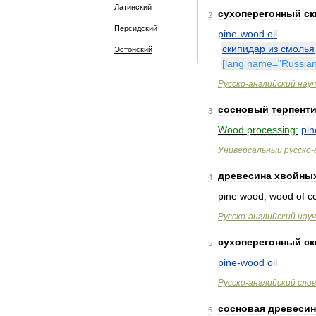
Латинский
сухоперегонный
ск
2
Персидский
pine
-
wood
oil
скипидар
из
смолья
Эстонский
[
lang
name
="
Russia
Русско
-
английский
нау
сосновый
терпент
3
Wood
processing:
pin
Универсальный
русско
-
древесина
хвойны
4
pine
wood
,
wood
of
c
Русско
-
английский
нау
сухоперегонный
ск
5
pine
-
wood
oil
Русско
-
английский
сло
сосновая
древесин
6