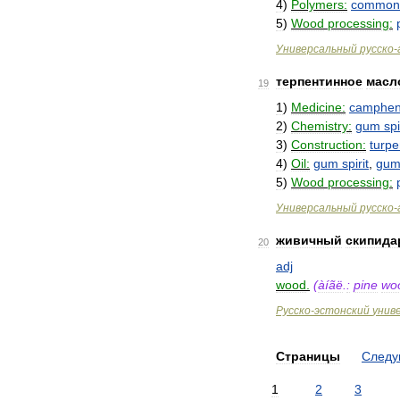
4
)
Polymers:
common
5
)
Wood
processing:
Универсальный
русско
-
терпентинное
масл
19
1
)
Medicine:
camphe
2
)
Chemistry:
gum
spi
3
)
Construction:
turpe
4
)
Oil:
gum
spirit
,
gu
5
)
Wood
processing:
Универсальный
русско
-
живичный
скипида
20
adj
wood
.
(
àíãë
.
:
pine
wo
Русско
-
эстонский
унив
Страницы
След
1
2
3