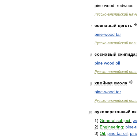
pine
wood
,
redwood
Русско
-
английский
нау
сосновый
деготь
7
pine
-
wood
tar
Русско
-
английский
пол
сосновый
скипида
8
pine
wood
oil
Русско
-
английский
пол
хвойная
смола
9
pine
-
wood
tar
Русско
-
английский
пол
сухоперегонный
ск
10
1
)
General
subject:
w
2
)
Engineering:
pine
-
t
3
)
Oil:
pine
tar
oil
,
pin