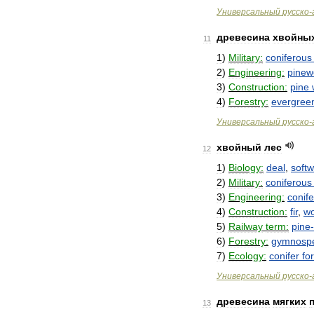
Универсальный
русско
-
древесина
хвойны
11
1
)
Military:
coniferous
2
)
Engineering:
pine
3
)
Construction:
pine
4
)
Forestry:
evergree
Универсальный
русско
-
хвойный
лес
12
1
)
Biology:
deal
,
soft
2
)
Military:
coniferous
3
)
Engineering:
conif
4
)
Construction:
fir
,
w
5
)
Railway
term:
pine
-
6
)
Forestry:
gymnosp
7
)
Ecology:
conifer
fo
Универсальный
русско
-
древесина
мягких
13