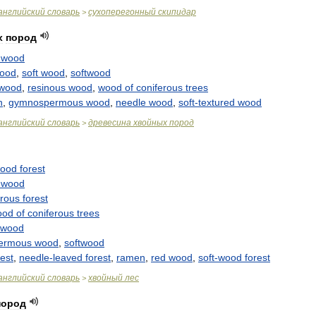
английский
словарь
сухоперегонный
скипидар
>
х
пород
wood
wood
,
soft
wood
,
softwood
wood
,
resinous
wood
,
wood
of
coniferous
trees
n
,
gymnospermous
wood
,
needle
wood
,
soft
-
textured
wood
английский
словарь
древесина
хвойных
пород
>
wood
forest
wood
erous
forest
ood
of
coniferous
trees
wood
ermous
wood
,
softwood
rest
,
needle
-
leaved
forest
,
ramen
,
red
wood
,
soft
-
wood
forest
английский
словарь
хвойный
лес
>
пород