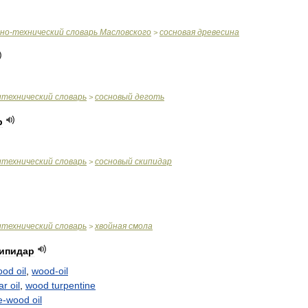
чно
-
технический
словарь
Масловского
сосновая
древесина
>
итехнический
словарь
сосновый
деготь
>
р
итехнический
словарь
сосновый
скипидар
>
итехнический
словарь
хвойная
смола
>
ипидар
ood
oil
,
wood
-
oil
ar
oil
,
wood
turpentine
e
-
wood
oil