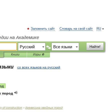
Запомнить сайт
Словарь на свой сайт
RU
едии на Академике
Найти!
Книги
Игры ⚽
 языки
со всех языков на русский
од
х
пород
ry
of
construction
древесина
хвойных
пород
>