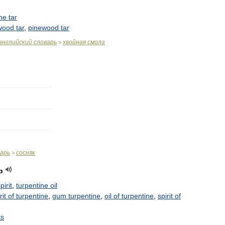
ne
tar
wood
tar
,
pinewood
tar
английский
словарь
хвойная
смола
>
..........................
..........................
..........................
варь
сосняк
>
р
pirit
,
turpentine
oil
rit
of
turpentine
,
gum
turpentine
,
oil
of
turpentine
,
spirit
of
ts