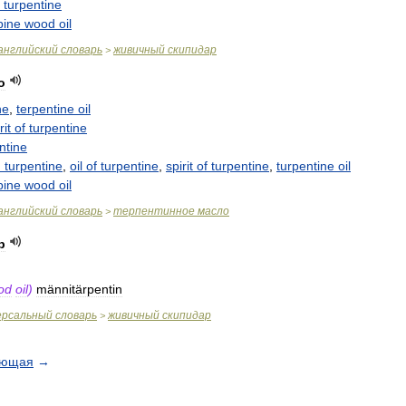
turpentine
pine
wood
oil
английский
словарь
живичный
скипидар
>
о
ne
,
terpentine
oil
rit
of
turpentine
ntine
m
turpentine
,
oil
of
turpentine
,
spirit
of
turpentine
,
turpentine
oil
pine
wood
oil
английский
словарь
терпентинное
масло
>
р
od
oil
)
männitärpentin
ерсальный
словарь
живичный
скипидар
>
ующая
→