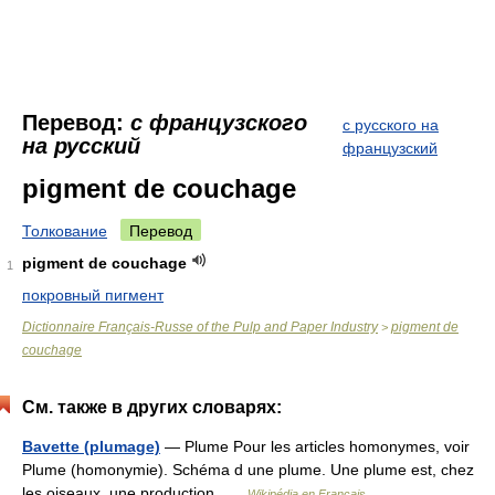
Перевод:
с французского
с русского на
на русский
французский
pigment de couchage
Толкование
Перевод
pigment de couchage
1
покровный пигмент
Dictionnaire Français-Russe of the Pulp and Paper Industry
pigment de
>
couchage
См. также в других словарях:
Bavette (plumage)
— Plume Pour les articles homonymes, voir
Plume (homonymie). Schéma d une plume. Une plume est, chez
les oiseaux, une production …
Wikipédia en Français