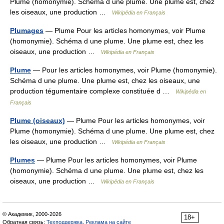
Plume (homonymie). Schéma d une plume. Une plume est, chez
les oiseaux, une production …
Wikipédia en Français
Plumages
— Plume Pour les articles homonymes, voir Plume
(homonymie). Schéma d une plume. Une plume est, chez les
oiseaux, une production …
Wikipédia en Français
Plume
— Pour les articles homonymes, voir Plume (homonymie).
Schéma d une plume. Une plume est, chez les oiseaux, une
production tégumentaire complexe constituée d …
Wikipédia en
Français
Plume (oiseaux)
— Plume Pour les articles homonymes, voir
Plume (homonymie). Schéma d une plume. Une plume est, chez
les oiseaux, une production …
Wikipédia en Français
Plumes
— Plume Pour les articles homonymes, voir Plume
(homonymie). Schéma d une plume. Une plume est, chez les
oiseaux, une production …
Wikipédia en Français
© Академик, 2000-2026
18+
Обратная связь:
Техподдержка
,
Реклама на сайте