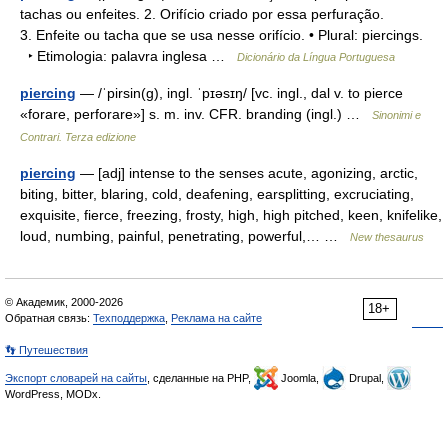
tachas ou enfeites. 2. Orifício criado por essa perfuração.
3. Enfeite ou tacha que se usa nesse orifício. • Plural: piercings.
‣ Etimologia: palavra inglesa …
Dicionário da Língua Portuguesa
piercing
— /ˈpirsin(g), ingl. ˈpɪəsɪŋ/ [vc. ingl., dal v. to pierce
«forare, perforare»] s. m. inv. CFR. branding (ingl.) …
Sinonimi e
Contrari. Terza edizione
piercing
— [adj] intense to the senses acute, agonizing, arctic,
biting, bitter, blaring, cold, deafening, earsplitting, excruciating,
exquisite, fierce, freezing, frosty, high, high pitched, keen, knifelike,
loud, numbing, painful, penetrating, powerful,… …
New thesaurus
© Академик, 2000-2026
18+
Обратная связь:
Техподдержка
,
Реклама на сайте
👣 Путешествия
Экспорт словарей на сайты
, сделанные на PHP,
Joomla,
Drupal,
WordPress, MODx.