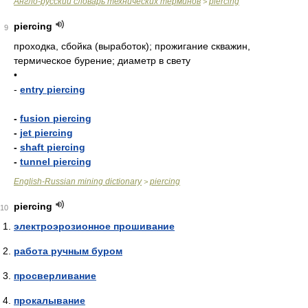
Англо-русский словарь технических терминов
piercing
>
piercing
9
проходка, сбойка (выработок); прожигание скважин,
термическое бурение; диаметр в свету
•
-
entry piercing
-
fusion piercing
-
jet piercing
-
shaft piercing
-
tunnel piercing
English-Russian mining dictionary
piercing
>
piercing
10
электроэрозионное прошивание
работа ручным буром
просверливание
прокалывание