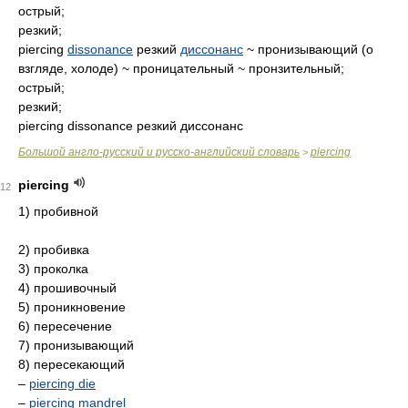
острый;
резкий;
piercing
dissonance
резкий
диссонанс
~ пронизывающий (о
взгляде, холоде) ~ проницательный ~ пронзительный;
острый;
резкий;
piercing dissonance резкий диссонанс
Большой англо-русский и русско-английский словарь
piercing
>
piercing
12
1) пробивной
2) пробивка
3) проколка
4) прошивочный
5) проникновение
6) пересечение
7) пронизывающий
8) пересекающий
–
piercing die
–
piercing mandrel