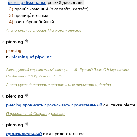
piercing dissonance
ре́зкий диссона́нс
2)
прони́зывающий (
о взгляде, холоде
)
3)
проница́тельный
4)
воен.
бронебо́йный
Англо-русский словарь Мюллера
piercing
>
piercing
2
piercing
n
-
piercing of pipeline
Англо-русский строительный словарь. — М.: Русский Язык
.
С.Н.Корчемкина,
1995
С.К.Кашкина, С.В.Курбатова
.
.
Англо-русский словарь строительных терминов
piercing
>
piercing
3
piercing проникать прокалывать пронзительный
см. также
pierce
Персональный Сократ
piercing
>
piercing
4
пронзительный
имя прилагательное: