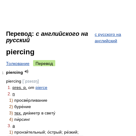
Перевод:
с английского на
с русского на
русский
английский
piercing
Толкование
Перевод
piercing
1
piercing
[ˊpɪəsɪŋ]
1.
pres. p.
от
pierce
2.
n
1)
просве́рливание
2)
буре́ние
3)
тех.
диа́метр в свету́
4)
пи́рсинг
3.
a
1)
пронзи́тельный; о́стрый; ре́зкий;