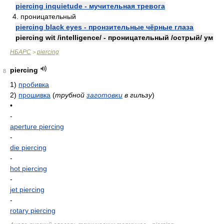
piercing inquietude - мучительная тревога
4. проницательный
piercing black eyes - пронзительные чёрные глаза
piercing wit /intelligence/ - проницательный /острый/ ум
НБАРС
piercing
>
piercing
8
1)
пробивка
2)
прошивка
(
трубной
заготовки
в гильзу
)
•
-
aperture piercing
-
die piercing
-
hot piercing
-
jet piercing
-
rotary piercing