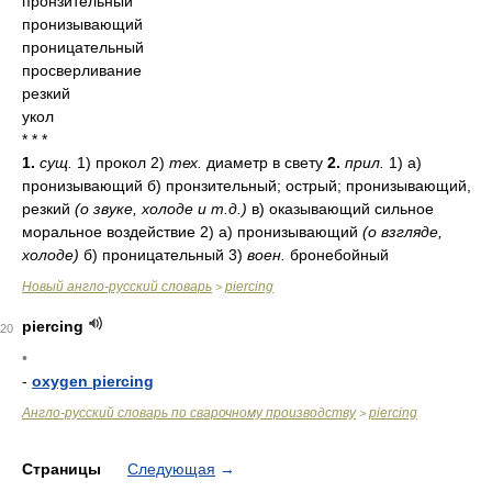
пронзительный
пронизывающий
проницательный
просверливание
резкий
укол
* * *
1.
сущ.
1) прокол 2)
тех.
диаметр в свету
2.
прил.
1) а)
пронизывающий б) пронзительный; острый; пронизывающий,
резкий
(о звуке, холоде и т.д.)
в) оказывающий сильное
моральное воздействие 2) а) пронизывающий
(о взгляде,
холоде)
б) проницательный 3)
воен.
бронебойный
Новый англо-русский словарь
piercing
>
piercing
20
•
-
oxygen piercing
Англо-русский словарь по сварочному производству
piercing
>
Страницы
Следующая
→