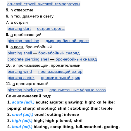
огневой струей высокой температуры
5.
n
отверстие
6.
n тех.
диаметр в свету
7.
a
острый
piercing dart
—
острая стрела
8.
a
пробивающий
piercing machine
—
дыропробивной пресс
9.
a воен.
бронебойный
piercing shell
—
бронебойный снаряд
concrete piercing shell
—
бронебойный снаряд
10.
a
пронизывающий, пронзительный
piercing wind
—
пронизывающий ветер
piercing shriek
—
пронзительный крик
11.
a
проницательный
piercing black eyes
—
пронзительные чёрные глаза
Синонимический ряд:
1.
acute (adj.)
acute; argute; gnawing; high; knifelike;
piping; sharp; shooting; shrill; stabbing; thin; treble
2.
cruel (adj.)
cruel; cutting; intense
3.
high (adj.)
high; high-pitched; shrill
4.
loud (adj.)
blaring; earsplitting; full-mouthed; grating;