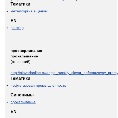
Тематики
металлургия в целом
EN
piercing
просверливание
прокалывание
(отверстий)
[
http://slovarionline.ru/anglo_russkiy_slovar_neftegazovoy_promy
Тематики
нефтегазовая промышленность
Синонимы
прокалывание
EN