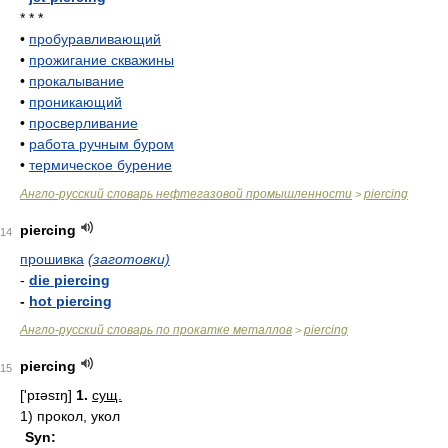
* * *
•
пробуравливающий
•
прожигание скважины
•
прокалывание
•
проникающий
•
просверливание
•
работа ручным буром
•
термическое бурение
Англо-русский словарь нефтегазовой промышленности
piercing
>
piercing
14
прошивка
(заготовки)
-
die piercing
-
hot piercing
Англо-русский словарь по прокатке металлов
piercing
>
piercing
15
['pɪəsɪŋ]
1.
сущ.
1)
прокол, укол
Syn: