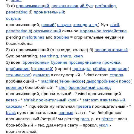
1) а)
пронизывающий
,
прокалывающий Syn
:
perforating
,
penetrating
б)
пронзительный
;
острый
;
пронизывающий,
резкий
(
о звуке
,
холоде
и т.д.
) Syn:
shrill
,
penetrating в
)
оказывающий
сильное
моральное воздействие
piercing
misfortunes
and
troubles
≈ огорчительные неудачи и
беспокойства
2) а) пронизывающий (о взгляде, холоде) б)
проницательный
∙
Syn: penetrating,
searching
,
sharp
,
keen
3) воен.
бронебойный
бурение
просверливание
проколка
,
пробивание
(
отверстий
) (горное)
проходка
,
сбойка
отверстие
(
техническое
)
диаметр
в свету острый - * dart острая
стрела
пробивающий - *
machine
(
техническое
)
дыропробивной пресс
(
военное
) бронебойный - *
shell
бронебойный снаряд
пронизывающий, пронзительный - * wind пронизывающий
ветер
- *
shriek
пронзительный крик
- *
sarcasm
язвительный
сарказм
- * inquietude мучительная
тревога
проницательный - *
black
eyes пронзительные
черные
глаза - * wit /intelligence/
проницательный /острый/ ум piercing
pres.
p. от
pierce
~ воен.
бронебойный ~ тех. диаметр в свету ~ прокол,
укол
~
пронзительный;