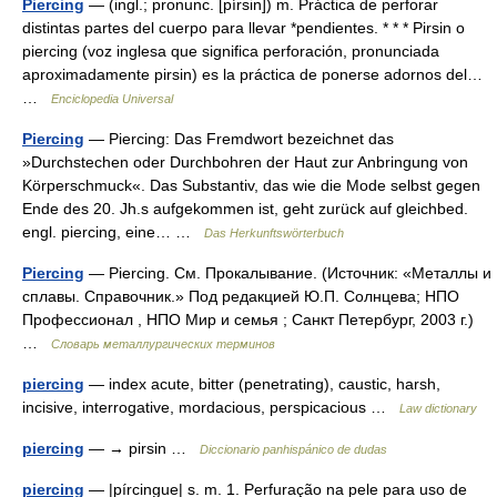
Piercing
— (ingl.; pronunc. [pírsin]) m. Práctica de perforar
distintas partes del cuerpo para llevar *pendientes. * * * Pirsin o
piercing (voz inglesa que significa perforación, pronunciada
aproximadamente pirsin) es la práctica de ponerse adornos del…
…
Enciclopedia Universal
Piercing
— Piercing: Das Fremdwort bezeichnet das
»Durchstechen oder Durchbohren der Haut zur Anbringung von
Körperschmuck«. Das Substantiv, das wie die Mode selbst gegen
Ende des 20. Jh.s aufgekommen ist, geht zurück auf gleichbed.
engl. piercing, eine… …
Das Herkunftswörterbuch
Piercing
— Piercing. См. Прокалывание. (Источник: «Металлы и
сплавы. Справочник.» Под редакцией Ю.П. Солнцева; НПО
Профессионал , НПО Мир и семья ; Санкт Петербург, 2003 г.)
…
Словарь металлургических терминов
piercing
— index acute, bitter (penetrating), caustic, harsh,
incisive, interrogative, mordacious, perspicacious …
Law dictionary
piercing
— → pirsin …
Diccionario panhispánico de dudas
piercing
— |pírcingue| s. m. 1. Perfuração na pele para uso de