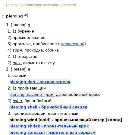
English-Russian short dictionary
piercing
>
piercing
7
1.
[ʹpıəsıŋ]
n
1. 1) бурение
2) просверливание
3) проколка, пробивание (
отверстий
)
4)
горн.
проходка, сбойка
2. 1) отверстие
2)
тех.
диаметр в свету
2.
[ʹpıəsıŋ]
a
1. острый
piercing dart - острая стрела
2. 1) пробивающий
piercing machine -
тех.
дыропробивной пресс
2)
воен.
бронебойный
piercing shell - бронебойный снаряд
3. пронизывающий, пронзительный
piercing wind [cold] - пронизывающий ветер [холод]
piercing shriek - пронзительный крик
piercing sarcasm - язвительный сарказм