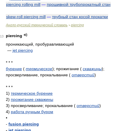
piercing rolling mill
—
прошивной трубопрокатный стан
skew-roll piercing mill
—
трубный стан косой прокатки
Англо-русский технический словарь
piercing
>
piercing
13
проникающий, пробуравливающий
—
jet piercing
* * *
бурение
(
термическое
)
; прожигание
(
скважины
)
;
просверливание, прокалывание
(
отверстий
)
* * *
1)
термическое бурение
2)
прожигание скважины
3)
просверливание; прокалывание
(
отверстий
)
4)
работа ручным буром
•
-
fusion piercing
-
jet piercing