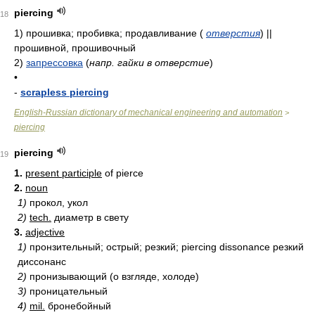
piercing
18
1)
прошивка; пробивка; продавливание
(
отверстия
)
||
прошивной, прошивочный
2)
запрессовка
(
напр. гайки в отверстие
)
•
-
scrapless piercing
English-Russian dictionary of mechanical engineering and automation
>
piercing
piercing
19
1.
present participle
of pierce
2.
noun
1)
прокол, укол
2)
tech.
диаметр в свету
3.
adjective
1)
пронзительный; острый; резкий; piercing dissonance резкий
диссонанс
2)
пронизывающий (о взгляде, холоде)
3)
проницательный
4)
mil.
бронебойный