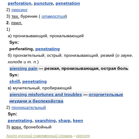
perforation
,
puncture
,
penetration
2)
пирсинг
3)
тех.
бурение
(
отверстия
)
2.
прил.
1)
а)
пронизывающий, прокалывающий
Syn:
perforating
,
penetrating
б)
пронзительный; острый; пронизывающий, резкий
(
о звуке,
холоде и т. п.
)
piercing pain
— резкая, пронизывающая, острая боль
Syn:
shrill
,
penetrating
в)
мучительный, пробирающий
piercing misfortunes and troubles
—
огорчительные
неудачи и беспокойства
2)
проницательный
Syn:
penetrating
,
searching
,
sharp
,
keen
3)
воен.
бронебойный
Англо-русский современный словарь
piercing
>