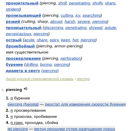
пронзительный
(piercing,
shrill
,
penetrating
,
shrilly
,
sharp
,
strident
)
пронизывающий
(piercing,
cutting
,
icy
,
searching
)
резкий
(cutting, sharp,
abrupt
,
harsh
,
severe
,
piercing
)
проницательный
(
discerning
,
penetrating
,
shrewd
,
astute
,
perspicacious
,
piercing
)
острый
(
acute
,
sharp
,
spicy
,
keen
,
hot
,
piercing
)
бронебойный
(piercing, armor-piercing)
имя существительное:
просверливание
(piercing,
perforation
)
бурение
(
drilling
,
boring
,
piercing
)
диаметр в свету
(piercing)
Англо-русский синонимический словарь
piercing
>
piercing
5
1.
n
бурение
piercing rheostat
—
реостат для измерения скорости бурения
2.
n
просверливание
3.
n
проколка, пробивание
4.
n горн.
проходка, сбойка
jet piercing
—
метод проходки путем разрушения пород