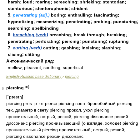
harsh; loud; roaring; screeching; shrieking; stentorian;
stentorious; stentorophonic; strident
5.
penetrating (adj.)
boring; enthralling; fascinating;
hypnotizing; mesmerizing; penetrating; probing; puncturing;
searching; spellbinding
6.
breaching (verb)
breaching; break through; breaking;
penetrating; perforating; piercing; puncturing; rupturing
7.
cutting (verb)
cutting; gashing; incising; slashing;
slicing; slitting
Антонимический ряд:
mellow; pleasant; soothing; superficial
English-Russian base dictionary
piercing
>
piercing
6
[ˈpɪəsɪŋ]
piercing pres. p. от pierce piercing воен. бронебойный piercing
тех. диаметр в свету piercing прокол, укол piercing
пронзительный; острый; резкий; piercing dissonance резкий
диссонанс piercing пронизывающий (о взгляде, холоде) piercing
проницательный piercing пронзительный; острый; резкий;
piercing dissonance резкий диссонанс