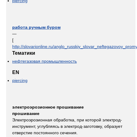
piercing
работа ручным буром
—
[
http://slovarionline.ru/anglo_russkiy_slovar_neftegazovoy_promy
Тематики
нефтегазовая промышленность
EN
piercing
электроэрозионное прошивание
прошивание
Электроэрозионная обработка, при которой электрод-
инструмент, углубляясь в электрод-заготовку, образует
отверстие постоянного сечения.