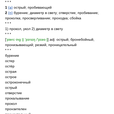
* * *
1
(a)
острый; пробивающий
2
(n)
бурение; диаметр в свету; отверстие; пробивание;
проколка; просверливание; проходка; сбойка
* * *
1) прокол, укол 2) диаметр в свету
* * *
[
'pierc·ing || 'pɪrsɪŋ /'pɪəs-]
]
adj.
острый, бронебойный,
пронизывающий; резкий, проницательный
* * *
бурение
остер
остёр
острая
острое
остроконечный
острый
отверстие
прокалывание
прокол
пронзителен