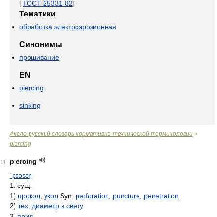
[
ГОСТ 25331-82
]
Тематики
обработка электроэрозионная
Синонимы
прошивание
EN
piercing
sinking
Англо-русский словарь нормативно-технической терминологии
>
piercing
piercing
11
ˈpɪəsɪŋ
1. сущ.
1)
прокол
,
укол
Syn:
perforation
,
puncture
,
penetration
2)
тех.
диаметр в свету
2.
прил.