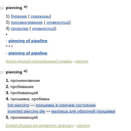
piercing
16
1)
бурение
(
скважины
)
2)
просверливание
(
отверстий
)
3)
проколка
(
отверстий
)
•
-
piercing of pipeline
* * *
-
piercing of pipeline
Англо-русский строительный словарь
piercing
>
piercing
17
1.
проникновение
2.
пробивание
3.
пробивающий
4.
прошивка; пробивка
hot piercing
—
прошивка в горячем состоянии
inverted piercing die
—
матрица для обратной прошивки
5.
проникающий
English-Russian big polytechnic dictionary
piercing
>