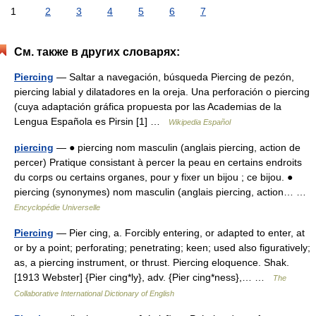
1
2
3
4
5
6
7
См. также в других словарях:
Piercing
— Saltar a navegación, búsqueda Piercing de pezón,
piercing labial y dilatadores en la oreja. Una perforación o piercing
(cuya adaptación gráfica propuesta por las Academias de la
Lengua Española es Pirsin [1] …
Wikipedia Español
piercing
— ● piercing nom masculin (anglais piercing, action de
percer) Pratique consistant à percer la peau en certains endroits
du corps ou certains organes, pour y fixer un bijou ; ce bijou. ●
piercing (synonymes) nom masculin (anglais piercing, action… …
Encyclopédie Universelle
Piercing
— Pier cing, a. Forcibly entering, or adapted to enter, at
or by a point; perforating; penetrating; keen; used also figuratively;
as, a piercing instrument, or thrust. Piercing eloquence. Shak.
[1913 Webster] {Pier cing*ly}, adv. {Pier cing*ness},… …
The
Collaborative International Dictionary of English