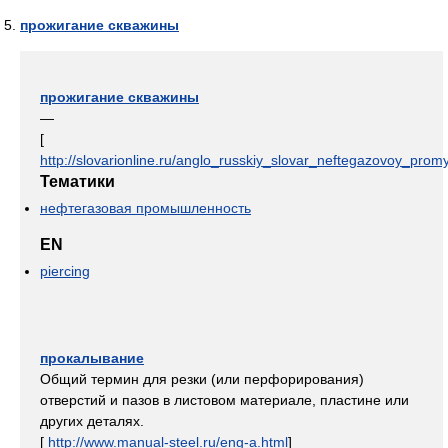
прожигание скважины
прожигание скважины
—
[
http://slovarionline.ru/anglo_russkiy_slovar_neftegazovoy_promy
Тематики
нефтегазовая промышленность
EN
piercing
прокалывание
Общий термин для резки (или перфорирования)
отверстий и пазов в листовом материале, пластине или
других деталях.
[
http://www.manual-steel.ru/eng-a.html
]