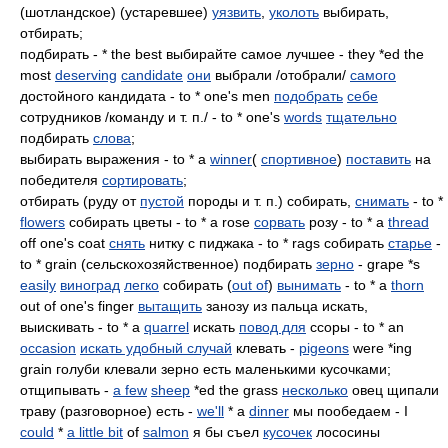
(шотландское) (устаревшее)
уязвить
,
уколоть
выбирать,
отбирать;
подбирать - * the best выбирайте самое лучшее - they *ed the
most
deserving
candidate
они
выбрали /отобрали/
самого
достойного кандидата - to * one's men
подобрать
себе
сотрудников /команду и т. п./ - to * one's
words
тщательно
подбирать
слова
;
выбирать выражения - to * a
winner
(
спортивное
)
поставить
на
победителя
сортировать
;
отбирать (руду от
пустой
породы и т. п.) собирать,
снимать
- to *
flowers
собирать цветы - to * a rose
сорвать
розу - to * a
thread
off one's coat
снять
нитку с пиджака - to * rags собирать
старье
-
to * grain (сельскохозяйственное) подбирать
зерно
- grape *s
easily
виноград
легко
собирать (
out of
)
вынимать
- to * a
thorn
out of one's finger
вытащить
занозу из пальца искать,
выискивать - to * a
quarrel
искать
повод для
ссоры - to * an
occasion
искать удобный случай
клевать -
pigeons
were *ing
grain голуби клевали зерно есть маленькими кусочками;
отщипывать -
a few
sheep
*ed the grass
несколько
овец щипали
траву (разговорное) есть -
we'll
* a
dinner
мы пообедаем - I
could
*
a little bit
of
salmon
я бы съел
кусочек
лососины