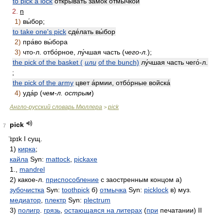
to pick a lock
открыва́ть замо́к отмы́чкой
2.
n
1)
вы́бор;
to take one's pick
сде́лать вы́бор
2)
пра́во вы́бора
3)
что-л. отбо́рное, лу́чшая часть (
чего-л.
);
the pick of the basket (
или
of the bunch)
лу́чшая часть чего́-л.
;
the pick of the army
цвет а́рмии, отбо́рные войска́
4)
уда́р (
чем-л. острым
)
Англо-русский словарь Мюллера
pick
>
pick
7
̈ɪpɪk
I сущ.
1)
кирка
;
кайла
Syn:
mattock
,
pickaxe
1.,
mandrel
2) какое-л.
приспособление
с заостренным концом а)
зубочистка
Syn:
toothpick
б)
отмычка
Syn:
picklock
в) муз.
медиатор
,
плектр
Syn:
plectrum
3)
полигр
.
грязь
,
остающаяся на литерах
(
при
печатании) II