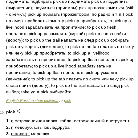
поднимать, подбирать pick up поднимать pick up подцепить
(выражение); научиться (приемам) pick up познакомиться (with
- с кем-л.) pick up поймать (прожектором, по радио и т. п.) pick
up амер. прибирать комнату pick up приобретать; to pick up a
livelihood зарабатывать на пропитание; to pick up flesh
пополнеть pick up разрыхлять (киркой) pick up снова найти
(дорогу); to pick up the trail напасть на след pick up собирать
pick up ускорять (движение); to pick up the tab платить по счету
или чеку pick up приобретать; to pick up a livelihood
зарабатывать на пропитание; to pick up flesh пополнеть pick up
приобретать; to pick up a livelihood зарабатывать на
пропитание; to pick up flesh пополнеть pick up ускорять
(движение); to pick up the tab платить по счету или чеку pick up
снова найти (дорогу); to pick up the trail напасть на след pick
выбор; take your pick выбирайте
English-Russian short dictionary
pick
>
pick
10
1.
n
остроконечная кирка; кайла; остроконечный инструмент
2.
n
ледоруб, штычок ледоруба
3.
n полигр.
марашка