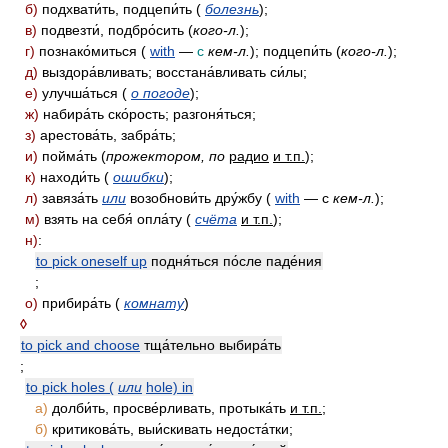
б)
подхвати́ть, подцепи́ть (
болезнь
);
в)
подвезти́, подбро́сить (
кого-л.
);
г)
познако́миться (
with
—
c
кем-л.
); подцепи́ть (
кого-л.
);
д)
выздора́вливать; восстана́вливать си́лы;
е)
улучша́ться (
о погоде
);
ж)
набира́ть ско́рость; разгоня́ться;
з)
арестова́ть, забра́ть;
и)
пойма́ть (
прожектором, по
радио
и т.п.
);
к)
находи́ть (
ошибки
);
л)
завяза́ть
или
возобнови́ть дру́жбу (
with
— с
кем-л.
);
м)
взять на себя́ опла́ту (
счёта
и т.п.
);
н)
:
to pick oneself up
подня́ться по́сле паде́ния
;
о)
прибира́ть (
комнату
)
◊
to pick and choose
тща́тельно выбира́ть
;
to pick holes (
или
hole) in
а)
долби́ть, просве́рливать, протыка́ть
и т.п.
;
б)
критикова́ть, выи́скивать недоста́тки;