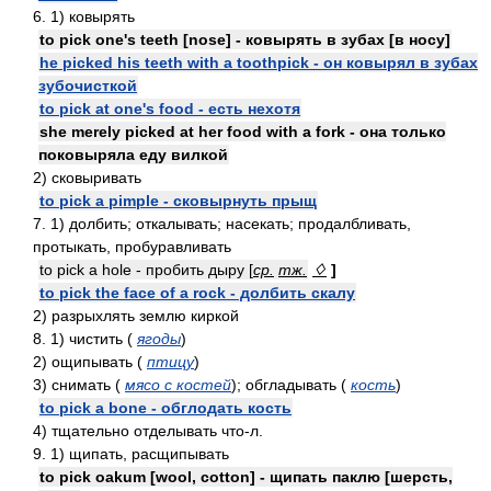
6. 1) ковырять
to pick one's teeth [nose] - ковырять в зубах [в носу]
he picked his teeth with a toothpick - он ковырял в зубах
зубочисткой
to pick at one's food - есть нехотя
she merely picked at her food with a fork - она только
поковыряла еду вилкой
2) сковыривать
to pick a pimple - сковырнуть прыщ
7. 1) долбить; откалывать; насекать; продалбливать,
протыкать, пробуравливать
to pick a hole - пробить дыру [
ср.
тж.
♢
]
to pick the face of a rock - долбить скалу
2) разрыхлять землю киркой
8. 1) чистить (
ягоды
)
2) ощипывать (
птицу
)
3) снимать (
мясо с костей
); обгладывать (
кость
)
to pick a bone - обглодать кость
4) тщательно отделывать что-л.
9. 1) щипать, расщипывать
to pick oakum [wool, cotton] - щипать паклю [шерсть,