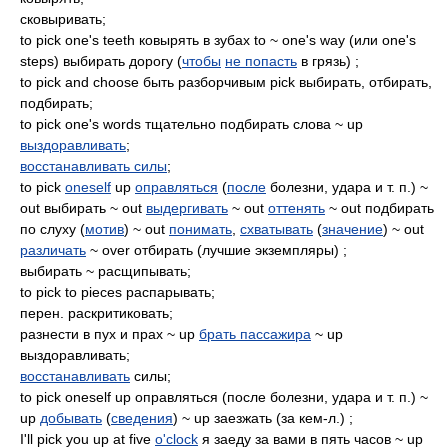
сковыривать;
to pick one's teeth ковырять в зубах to ~ one's way (или one's
steps) выбирать дорогу (
чтобы
не попасть
в грязь) ;
to pick and choose быть разборчивым pick выбирать, отбирать,
подбирать;
to pick one's words тщательно подбирать слова ~ up
выздоравливать
;
восстанавливать силы
;
to pick
oneself
up
оправляться
(
после
болезни, удара и т. п.) ~
out выбирать ~ out
выдергивать
~ out
оттенять
~ out подбирать
по слуху (
мотив
) ~ out
понимать
,
схватывать
(
значение
) ~ out
различать
~ over отбирать (лучшие экземпляры) ;
выбирать ~ расщипывать;
to pick to pieces распарывать;
перен. раскритиковать;
разнести в пух и прах ~ up
брать пассажира
~ up
выздоравливать;
восстанавливать
силы;
to pick oneself up оправляться (после болезни, удара и т. п.) ~
up
добывать
(
сведения
) ~ up заезжать (за кем-л.) ;
I'll pick you up at five
o'clock
я заеду за вами в пять часов ~ up