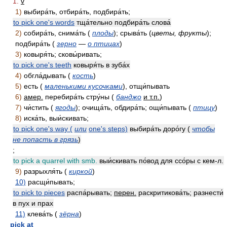
1.
v
1)
выбира́ть, отбира́ть, подбира́ть;
to pick one's words
тща́тельно подбира́ть слова́
2)
собира́ть, снима́ть (
плоды
); срыва́ть (
цветы, фрукты
);
подбира́ть (
зерно
—
о птицах
)
3)
ковыря́ть; сковы́ривать;
to pick one's teeth
ковыря́ть в зуба́х
4)
обгла́дывать (
кость
)
5)
есть (
маленькими кусочками
), отщи́пывать
6)
амер.
перебира́ть стру́ны (
банджо
и т.п.
)
7)
чи́стить (
ягоды
); очища́ть, обдира́ть; ощи́пывать (
птицу
)
8)
иска́ть, выи́скивать;
to pick one's way (
или
one's steps)
выбира́ть доро́гу (
чтобы
не попасть в грязь
)
;
to pick a quarrel with smb.
выи́скивать по́вод для ссо́ры с кем-л.
9)
разрыхля́ть (
киркой
)
10)
расщи́пывать;
to pick to pieces
распа́рывать;
перен.
раскритикова́ть; разнести́
в пух и прах
11)
клева́ть (
зёрна
)
pick at