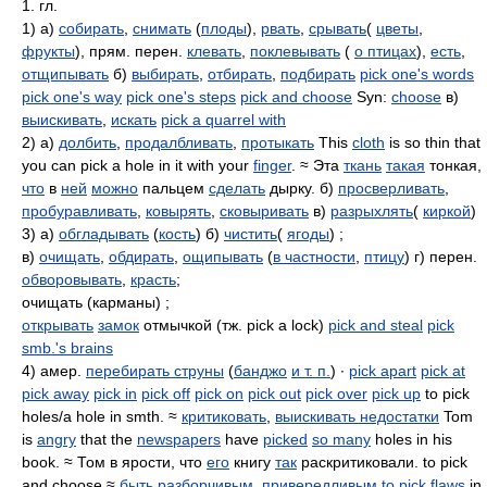
1. гл.
1) а)
собирать
,
снимать
(
плоды
),
рвать
,
срывать
(
цветы
,
фрукты
), прям. перен.
клевать
,
поклевывать
(
о птицах
),
есть
,
отщипывать
б)
выбирать
,
отбирать
,
подбирать
pick one's words
pick one's way
pick one's steps
pick and choose
Syn:
choose
в)
выискивать
,
искать
pick a quarrel with
2) а)
долбить
,
продалбливать
,
протыкать
This
cloth
is so thin that
you can pick a hole in it with your
finger
. ≈ Эта
ткань
такая
тонкая,
что
в
ней
можно
пальцем
сделать
дырку. б)
просверливать
,
пробуравливать
,
ковырять
,
сковыривать
в)
разрыхлять
(
киркой
)
3) а)
обгладывать
(
кость
) б)
чистить
(
ягоды
) ;
в)
очищать
,
обдирать
,
ощипывать
(
в частности
,
птицу
) г) перен.
обворовывать
,
красть
;
очищать (карманы) ;
открывать
замок
отмычкой (тж. pick a lock)
pick and steal
pick
smb.'s brains
4) амер.
перебирать струны
(
банджо
и т. п.
) ∙
pick apart
pick at
pick away
pick in
pick off
pick on
pick out
pick over
pick up
to pick
holes/a hole in smth. ≈
критиковать
,
выискивать недостатки
Tom
is
angry
that the
newspapers
have
picked
so many
holes in his
book. ≈ Том в ярости, что
его
книгу
так
раскритиковали. to pick
and choose ≈
быть разборчивым
,
привередливым to pick
flaws
in