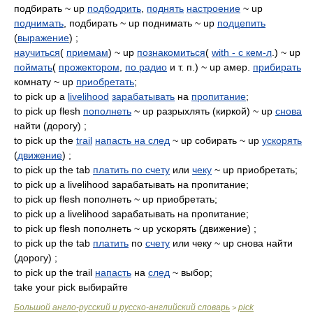
подбирать ~ up
подбодрить
,
поднять
настроение
~ up
поднимать
, подбирать ~ up поднимать ~ up
подцепить
(
выражение
) ;
научиться
(
приемам
) ~ up
познакомиться
(
with - с кем-л
.) ~ up
поймать
(
прожектором
,
по радио
и т. п.) ~ up амер.
прибирать
комнату ~ up
приобретать
;
to pick up a
livelihood
зарабатывать
на
пропитание
;
to pick up flesh
пополнеть
~ up разрыхлять (киркой) ~ up
снова
найти (дорогу) ;
to pick up the
trail
напасть на след
~ up собирать ~ up
ускорять
(
движение
) ;
to pick up the tab
платить по счету
или
чеку
~ up приобретать;
to pick up a livelihood зарабатывать на пропитание;
to pick up flesh пополнеть ~ up приобретать;
to pick up a livelihood зарабатывать на пропитание;
to pick up flesh пополнеть ~ up ускорять (движение) ;
to pick up the tab
платить
по
счету
или чеку ~ up снова найти
(дорогу) ;
to pick up the trail
напасть
на
след
~ выбор;
take your pick выбирайте
Большой англо-русский и русско-английский словарь
pick
>