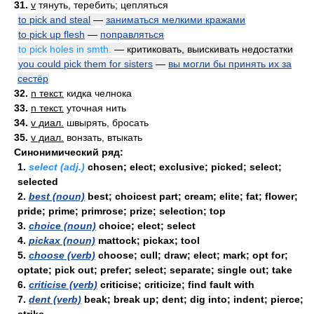
31.
v
тянуть, теребить; цепляться
to pick and steal
—
заниматься мелкими кражами
to pick up flesh
—
поправляться
to pick holes in smth.
— критиковать, выискивать недостатки
you could pick them for sisters
—
вы могли бы принять их за
сестёр
32.
n текст.
кидка челнока
33.
n текст.
уточная нить
34.
v диал.
швырять, бросать
35.
v диал.
вонзать, втыкать
Синонимический ряд:
1.
select (adj.)
chosen; elect; exclusive; picked; select;
selected
2.
best (noun)
best; choicest part; cream; elite; fat; flower;
pride; prime; primrose; prize; selection; top
3.
choice (noun)
choice; elect; select
4.
pickax (noun)
mattock; pickax; tool
5.
choose (verb)
choose; cull; draw; elect; mark; opt for;
optate; pick out; prefer; select; separate; single out; take
6.
criticise (verb)
criticise; criticize; find fault with
7.
dent (verb)
beak; break up; dent; dig into; indent; pierce;