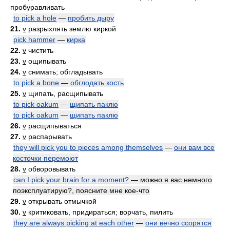
пробуравливать
to pick a hole
—
пробить дыру
21.
v
разрыхлять землю киркой
pick hammer
—
кирка
22.
v
чистить
23.
v
ощипывать
24.
v
снимать; обгладывать
to pick a bone
—
обглодать кость
25.
v
щипать, расщипывать
to pick oakum
—
щипать паклю
to pick oakum
—
щипать паклю
26.
v
расщипываться
27.
v
распарывать
they will pick you to pieces among themselves
—
они вам все
косточки перемоют
28.
v
обворовывать
can I pick your brain for a moment?
— можно я вас немного
поэксплуатирую?, поясните мне кое-что
29.
v
открывать отмычкой
30.
v
критиковать, придираться; ворчать, пилить
they are always picking at each other
—
они вечно ссорятся