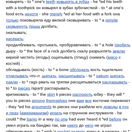
ковырять - to * one's
teeth
ковырять в зубах
- he *ed his teeth
with a toothpick он ковырял в зубах зубочисткой - to * at one's
food есть
нехотя
- she
merely
*ed at her food with a fork она
только
поковыряла еду вилкой сковыривать - to * a
pimple
сковырнуть
прыщ
долбить;
окалывать;
насекать
;
продалбливать, протыкать, пробуравливать - to * a hole
пробить
дыру - to * the face of a rock долбить скалу разрыхлять
землю
киркой чистить (ягоды) ощипывать (птицу) снимать (
мясо
с
костей) ;
обгладывать (кость) - to * a bone
обглодать
кость тщательно
отделывать
что-л.
щипать
,
расщипывать
- to *
oakum
щипать
паклю
- to * rags рвать на тряпки расщипываться
распарывать
-
to * to
pieces
/apart/ распарывать;
критиковать - to * the
skirt
ti pieces
распороть
юбку - they will *
you to pieces
among
themselves
они
вам
все
косточки перемоют
- they *ed his
arguments
to pieces они разбили его
доводы
в пух
и прах
(
американизм
)
играть
на струнном инструменте - he
could * the
banjo
in a way
no one
had ever heard it *ed
before
он
умел играть на банджо так, как
никто
до
него
не играл
обворовывать - to * smb.'s
pocket
залезть
кому-л. в карман - to *