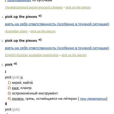
(
разрушенное
) по кусочкам
Универсальный англо-русский словарь
pick up the pieces
>
pick up the pieces
4
взять на себя ответственность (особенно в трудной ситуации)
Australian slang
pick up the pieces
>
pick up the pieces
5
взять на себя ответственность (особенно в трудной ситуации)
English-Russian australian expression
pick up the pieces
>
pick
6
Ⅰ
pick
[pɪk]
n
1)
кирка́; кайла́
2)
разг.
плектр
3)
остроконе́чный инструме́нт
4)
полигр.
грязь, остаю́щаяся на ли́терах (
при печатании
)
Ⅱ
pick
[pɪk]