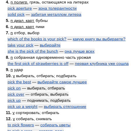
4.
n полигр.
грязь, остающаяся на литерах
pick aperture
—
зона толерантности
solid pick
—
забитая металлом литера
5.
n диал. карт.
бубны
6.
n диал. карт.
пики
7.
n
отбор, выбор
which of the books is your pick?
—
какую книгу вы выбираете?
take your pick
—
выбирайте
she is the pick of the bunch
—
она лучше всех
8.
n
собранная одновременно часть урожая
the first pick of strawberries is off
—
первая клубника уже сошла
9.
n
удар
10.
v
выбирать, отбирать; подбирать
pick the best
—
выбирайте самое лучшее
pick on
— выбирать, отбирать
pick over
— отбирать, выбирать
pick up
— поднимать, подбирать
pick up a weight
—
выбирать отягощение
11.
v
сортировать; отбирать
12.
v
собирать, снимать
to pick flowers
—
собирать цветы