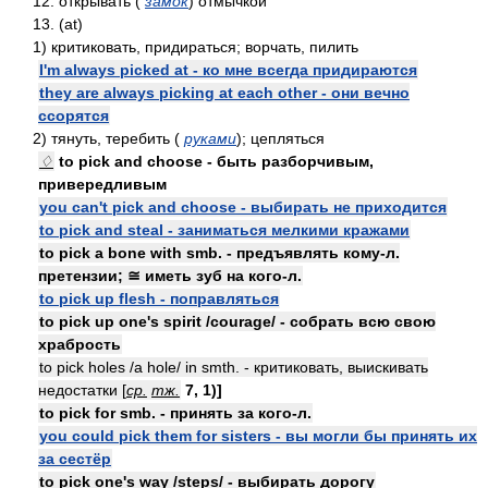
12. открывать (
замок
) отмычкой
13. (at)
1) критиковать, придираться; ворчать, пилить
I'm always picked at - ко мне всегда придираются
they are always picking at each other - они вечно
ссорятся
2) тянуть, теребить (
руками
); цепляться
♢
to pick and choose - быть разборчивым,
привередливым
you can't pick and choose - выбирать не приходится
to pick and steal - заниматься мелкими кражами
to pick a bone with smb. - предъявлять кому-л.
претензии; ≅ иметь зуб на кого-л.
to pick up flesh - поправляться
to pick up one's spirit /courage/ - собрать всю свою
храбрость
to pick holes /a hole/ in smth. - критиковать, выискивать
недостатки [
ср.
тж.
7, 1)]
to pick for smb. - принять за кого-л.
you could pick them for sisters - вы могли бы принять их
за сестёр
to pick one's way /steps/ - выбирать дорогу