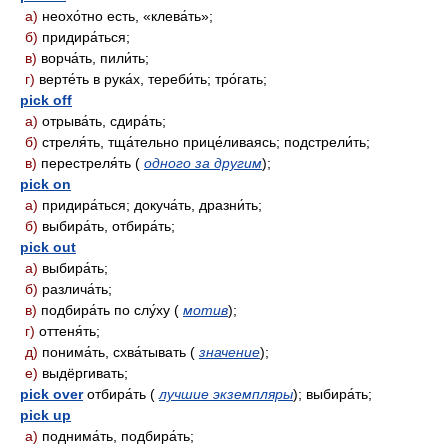
а)
неохо́тно есть, «клева́ть»;
б)
придира́ться;
в)
ворча́ть, пили́ть;
г)
верте́ть в рука́х, тереби́ть; тро́гать;
pick off
а)
отрыва́ть, сдира́ть;
б)
стреля́ть, тща́тельно прице́ливаясь; подстрели́ть;
в)
перестреля́ть (
одного за другим
);
pick on
а)
придира́ться; докуча́ть, дразни́ть;
б)
выбира́ть, отбира́ть;
pick out
а)
выбира́ть;
б)
различа́ть;
в)
подбира́ть по слу́ху (
мотив
);
г)
оттеня́ть;
д)
понима́ть, схва́тывать (
значение
);
е)
выдёргивать;
pick over
отбира́ть (
лучшие экземпляры
); выбира́ть;
pick up
а)
поднима́ть, подбира́ть;