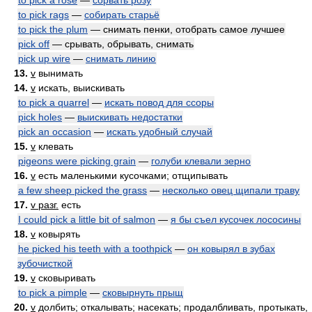
to pick a rose
—
сорвать розу
to pick rags
—
собирать старьё
to pick the plum
— снимать пенки, отобрать самое лучшее
pick off
— срывать, обрывать, снимать
pick up wire
—
снимать линию
13.
v
вынимать
14.
v
искать, выискивать
to pick a quarrel
—
искать повод для ссоры
pick holes
—
выискивать недостатки
pick an occasion
—
искать удобный случай
15.
v
клевать
pigeons were picking grain
—
голуби клевали зерно
16.
v
есть маленькими кусочками; отщипывать
a few sheep picked the grass
—
несколько овец щипали траву
17.
v разг.
есть
I could pick a little bit of salmon
—
я бы съел кусочек лососины
18.
v
ковырять
he picked his teeth with a toothpick
—
он ковырял в зубах
зубочисткой
19.
v
сковыривать
to pick a pimple
—
сковырнуть прыщ
20.
v
долбить; откалывать; насекать; продалбливать, протыкать,