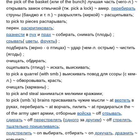
the pick of the basket (или of the bunch) лучшая часть (чего-л.) ~
открывать замок отмычкой (тж. pick a lock) ~ амер.
перебирать
струны (банджо и т. п.) ~ разрыхлять (киркой) ~ расщипывать;
to pick to pieces распарывать;
перен.
раскритиковать
;
разнести
в
пух
и
прах
~ собирать, снимать (плоды) ;
срывать
(
цветы
,
фрукты
) ;
подбирать (зерно - о птицах) ~ удар (чем-л. острым) ~ чистить
(ягоды) ;
очищать, обдирать;
ощипывать (птицу) ~ искать, выискивать;
to pick a quarrel (with smb.) выискивать повод для ссоры (с кем-
л.) ~ обворовывать, красть;
очищать (карманы) ;
to pick and steal заниматься мелкими кражами;
to pick (smb.'s) brains присваивать чужие мысли ~ at
вертеть
в
руках, перебирать ~ at ворчать, пилить ~ at придираться the ~
of the army цвет армии, отборные
войска
~ off
отрывать
,
сдирать
~ off
перестрелять
(
одного
за
другим
) ~ off
стрелять
,
тщательно прицеливаясь
;
подстрелить
~ on выбирать, отбирать ~ on
докучать
,
дразнить
~
ковырять;