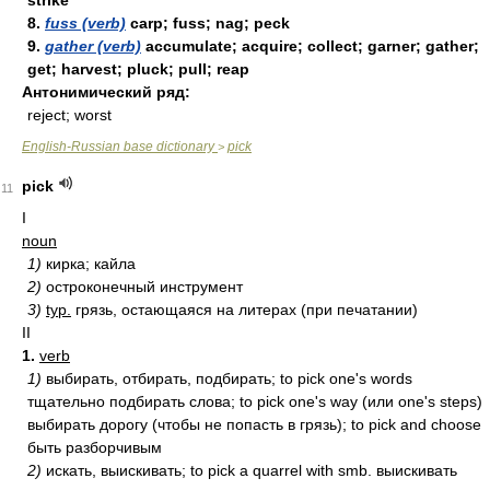
strike
8.
fuss (verb)
carp; fuss; nag; peck
9.
gather (verb)
accumulate; acquire; collect; garner; gather;
get; harvest; pluck; pull; reap
Антонимический ряд:
reject; worst
English-Russian base dictionary
pick
>
pick
11
I
noun
1)
кирка; кайла
2)
остроконечный инструмент
3)
typ.
грязь, остающаяся на литерах (при печатании)
II
1.
verb
1)
выбирать, отбирать, подбирать; to pick one's words
тщательно подбирать слова; to pick one's way (или one's steps)
выбирать дорогу (чтобы не попасть в грязь); to pick and choose
быть разборчивым
2)
искать, выискивать; to pick a quarrel with smb. выискивать