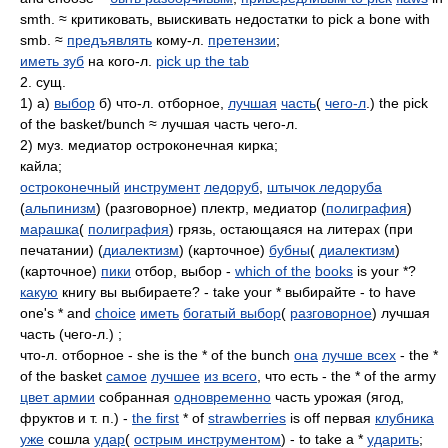
smth. ≈ критиковать, выискивать недостатки to pick a bone with
smb. ≈
предъявлять
кому-л.
претензии
;
иметь зуб
на кого-л.
pick up the tab
2. сущ.
1) а)
выбор
б) что-л. отборное,
лучшая
часть
(
чего-л
.) the pick
of the basket/bunch ≈ лучшая часть чего-л.
2) муз. медиатор остроконечная кирка;
кайла;
остроконечный
инструмент
ледоруб
,
штычок ледоруба
(
альпинизм
) (разговорное) плектр, медиатор (
полиграфия
)
марашка
(
полиграфия
) грязь, остающаяся на литерах (при
печатании) (
диалектизм
) (карточное)
бубны
(
диалектизм
)
(карточное)
пики
отбор, выбор -
which of the
books
is your *?
какую
книгу вы выбираете? - take your * выбирайте - to have
one's * and
choice
иметь
богатый выбор
(
разговорное
) лучшая
часть (чего-л.) ;
что-л. отборное - she is the * of the bunch
она
лучше всех
- the *
of the basket
самое
лучшее
из всего
, что есть - the * of the army
цвет армии
собранная
одновременно
часть урожая (ягод,
фруктов и т. п.) -
the first
* of
strawberries
is off первая
клубника
уже
сошла
удар
(
острым инструментом
) - to take a *
ударить
;