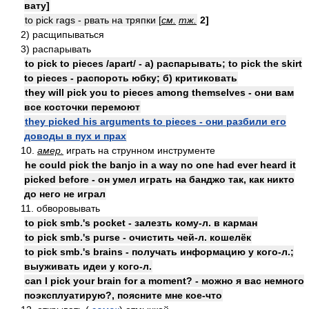
вату]
to pick rags - рвать на тряпки [
см.
тж.
2]
2) расщипываться
3) распарывать
to pick to pieces /apart/ - а) распарывать; to pick the skirt
to pieces - распороть юбку; б) критиковать
they will pick you to pieces among themselves - они вам
все косточки перемоют
they picked his arguments to pieces - они разбили его
доводы в пух и прах
10.
амер.
играть на струнном инструменте
he could pick the banjo in a way no one had ever heard it
picked before - он умел играть на банджо так, как никто
до него не играл
11. обворовывать
to pick smb.'s pocket - залезть кому-л. в карман
to pick smb.'s purse - очистить чей-л. кошелёк
to pick smb.'s brains - получать информацию у кого-л.;
выуживать идеи у кого-л.
can I pick your brain for a moment? - можно я вас немного
поэксплуатирую?, поясните мне кое-что