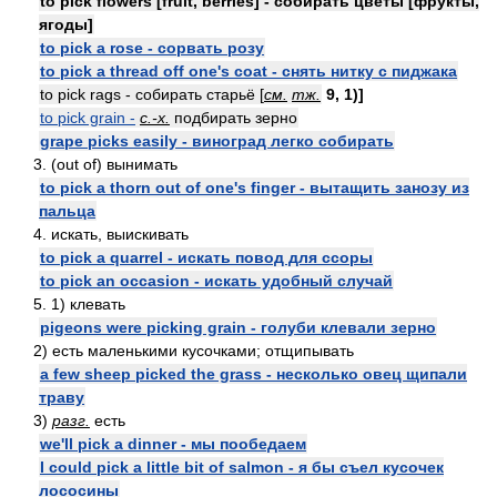
to pick flowers [fruit, berries] - собирать цветы [фрукты,
ягоды]
to pick a rose - сорвать розу
to pick a thread off one's coat - снять нитку с пиджака
to pick rags - собирать старьё [
см.
тж.
9, 1)]
to pick grain -
с.-х.
подбирать зерно
grape picks easily - виноград легко собирать
3. (out of) вынимать
to pick a thorn out of one's finger - вытащить занозу из
пальца
4. искать, выискивать
to pick a quarrel - искать повод для ссоры
to pick an occasion - искать удобный случай
5. 1) клевать
pigeons were picking grain - голуби клевали зерно
2) есть маленькими кусочками; отщипывать
a few sheep picked the grass - несколько овец щипали
траву
3)
разг.
есть
we'll pick a dinner - мы пообедаем
I could pick a little bit of salmon - я бы съел кусочек
лососины