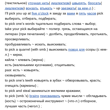
(текстильное)
уточная нить
(
диалектизм
)
швырять
,
бросать
(
диалектизм
)
вонзать
,
втыкать
~ up
заезжать
(
за кем-л
.) ;
I'll pick you up at
five o'clock
я заеду за
вами
в
пять
часов
pick
выбирать, отбирать, подбирать;
to pick one's words тщательно подбирать слова ~ выбор;
take your pick выбирайте ~ полигр. грязь, остающаяся на
литерах (при печатании) ~ долбить, продалбливать, протыкать,
просверливать;
пробуравливать ~ искать, выискивать;
to pick a quarrel (with smb.) выискивать
повод
для
ссоры (с кем-
л.) ~ кирка;
кайла ~ клевать (зерна) ;
есть (маленькими кусочками), отщипывать;
разг. есть ~ ковырять;
сковыривать;
to pick one's teeth ковырять в зубах ~ обворовывать, красть;
очищать (карманы) ;
to pick and steal заниматься мелкими кражами;
to pick (smb.'s)
brains
присваивать
чужие мысли ~ обгладывать
(кость) ~ остроконечный инструмент ~ (что-л.) отборное,
лучшая часть (чегол.) ;