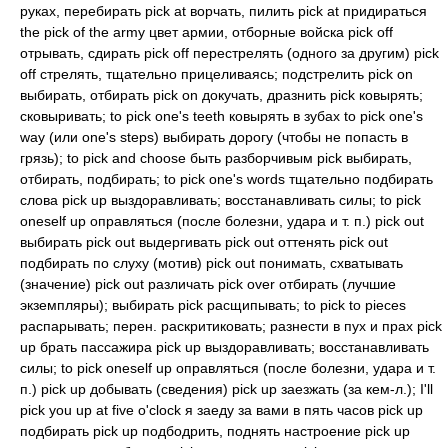
руках, перебирать pick at ворчать, пилить pick at придираться
the pick of the army цвет армии, отборные войска pick off
отрывать, сдирать pick off перестрелять (одного за другим) pick
off стрелять, тщательно прицеливаясь; подстрелить pick on
выбирать, отбирать pick on докучать, дразнить pick ковырять;
сковыривать; to pick one's teeth ковырять в зубах to pick one's
way (или one's steps) выбирать дорогу (чтобы не попасть в
грязь); to pick and choose быть разборчивым pick выбирать,
отбирать, подбирать; to pick one's words тщательно подбирать
слова pick up выздоравливать; восстанавливать силы; to pick
oneself up оправляться (после болезни, удара и т. п.) pick out
выбирать pick out выдергивать pick out оттенять pick out
подбирать по слуху (мотив) pick out понимать, схватывать
(значение) pick out различать pick over отбирать (лучшие
экземпляры); выбирать pick расщипывать; to pick to pieces
распарывать; перен. раскритиковать; разнести в пух и прах pick
up брать пассажира pick up выздоравливать; восстанавливать
силы; to pick oneself up оправляться (после болезни, удара и т.
п.) pick up добывать (сведения) pick up заезжать (за кем-л.); I'll
pick you up at five o'clock я заеду за вами в пять часов pick up
подбирать pick up подбодрить, поднять настроение pick up