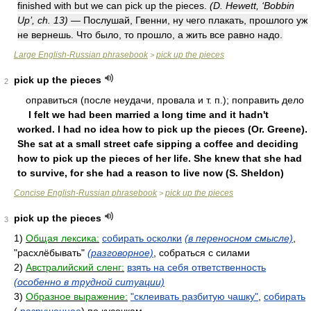
finished with but we can pick up the pieces.
(D. Hewett, ‘Bobbin
Up’, ch. 13)
— Послушай, Гвенни, ну чего плакать, прошлого уж
не вернешь. Что было, то прошло, а жить все равно надо.
Large English-Russian phrasebook
pick up the pieces
>
pick up the pieces
2
oпpaвитьcя (пocлe нeудaчи, пpoвaлa и т. п.); пoпpaвить дeлo
I felt we had been married a long time and it hadn't
worked. I had no idea how to pick up the pieces (Or. Greene).
She sat at a small street cafe sipping a coffee and deciding
how to pick up the pieces of her life. She knew that she had
to survive, for she had a reason to live now (S. Sheldon)
Concise English-Russian phrasebook
pick up the pieces
>
pick up the pieces
3
1)
Общая лексика:
собирать осколки
(в переносном смысле)
,
"расхлёбывать"
(разговорное)
, собраться с силами
2)
Австралийский сленг:
взять на себя ответственность
(особенно в трудной ситуации)
3)
Образное выражение:
"склеивать разбитую чашку"
,
собирать