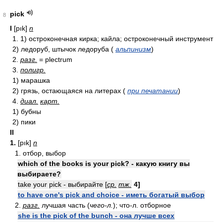
pick
8
I
[pık]
n
1. 1) остроконечная кирка; кайла; остроконечный инструмент
2) ледоруб, штычок ледоруба (
альпинизм
)
2.
разг.
= plectrum
3.
полигр.
1) марашка
2) грязь, остающаяся на литерах (
при печатании
)
4.
диал.
карт.
1) бубны
2) пики
II
1.
[pık]
n
1. отбор, выбор
which of the books is your pick? - какую книгу вы
выбираете?
take your pick - выбирайте [
ср.
тж.
4]
to have one's pick and choice - иметь богатый выбор
2.
разг.
лучшая часть (
чего-л.
); что-л. отборное
she is the pick of the bunch - она лучше всех