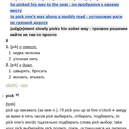
he picked his way to the seat - он пробрался к своему
месту
to pick one's way along a muddy road - осторожно идти
по грязной дороге
judg(e)ment slowly picks his sober way - трезвое решение
найти не так-то просто
II
1.
[pık]
n
текст.
1. кидка челнока
2. уточная нить
2.
[pık]
v
диал.
1. швырять, бросать
2. вонзать, втыкать
НБАРС
pick
>
pick
9
[̈ɪpɪk]
pick up заезжать (за кем-л.); I'll pick you up at five o'clock я заеду
за вами в пять часов pick выбирать, отбирать, подбирать; to
pick one's words тщательно подбирать слова pick выбор; take
your pick выбирайте pick полигр. грязь, остающаяся на литерах