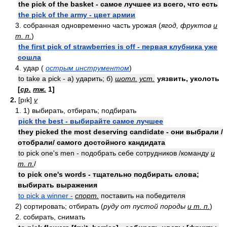
the pick of the basket - самое лучшее из всего, что есть
the pick of the army - цвет армии
3. собранная одновременно часть урожая (
ягод, фруктов
и
т. п.
)
the first pick of strawberries is off - первая клубника уже
сошла
4. удар (
острым инструментом
)
to take a pick - а) ударить; б)
шотл.
уст.
уязвить, уколоть
[
ср.
тж.
1]
2.
[pık]
v
1. 1) выбирать, отбирать; подбирать
pick the best - выбирайте самое лучшее
they picked the most deserving candidate - они выбрали /
отобрали/ самого достойного кандидата
to pick one's men - подобрать себе сотрудников /команду
и
т. п.
/
to pick one's words - тщательно подбирать слова;
выбирать выражения
to pick a winner -
спорт.
поставить на победителя
2) сортировать; отбирать (
руду от пустой породы
и т. п.
)
2. собирать, снимать