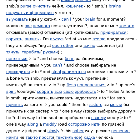
smb.'s
purse
очистить
чей-л.
кошелек
- to * smb.'s
brains
получать информацию
у кого-л.;
выуживать
идеи у кого-л. -
can I
* your
brain
for a moment?
можно я
вас
немного
поэксплуатирую?, поясните мне
кое-что
открывать (замок) отмычкой (at) критиковать,
придираться
;
ворчать
,
пилить
- I'm
always
*ed at ко мне
всегда
придираются -
they are always *ing at
each other
они
вечно
ссорятся (at)
тянуть
,
теребить
(
руками
) ;
цепляться
> to * and choose
быть
разборчивым,
привередливым > you
can't
* and choose выбирать не
приходится
> to * and
steal
заниматься
мелкими кражами > to *
a bone with smb. предъявлять кому-л. претензии;
иметь зуб на кого-л. > to * up
flesh
поправляться
> to * up one's
spirit
/courage/
собрать
всю
свою
храбрость
> to * holes /a hole/
in smth. критиковать, выискивать недостатки > to * for smb.
принять
за кого-л. > you could * them for
sisters
вы
могли
бы
принять их за сестер > to * one's way /steps/ выбирать дорогу >
he *ed his way to the seat он пробрался к
своему
месту > to *
one's way
along
a
muddy
road
осторожно
идти
по грязной
дороге > judgement
slowly
*s his
sober
way трезвое
решение
найти
не
так-то
просто
(
текстильное
)
кидка
челнока