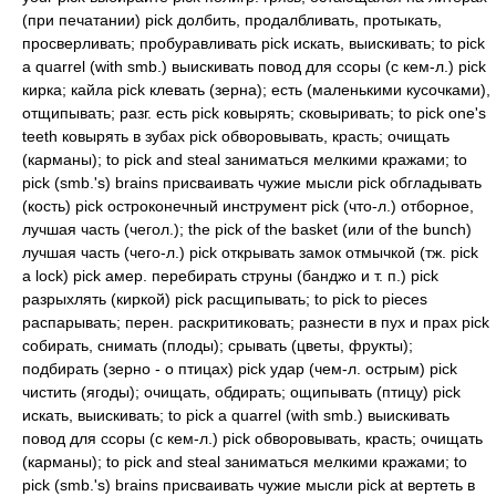
(при печатании) pick долбить, продалбливать, протыкать,
просверливать; пробуравливать pick искать, выискивать; to pick
a quarrel (with smb.) выискивать повод для ссоры (с кем-л.) pick
кирка; кайла pick клевать (зерна); есть (маленькими кусочками),
отщипывать; разг. есть pick ковырять; сковыривать; to pick one's
teeth ковырять в зубах pick обворовывать, красть; очищать
(карманы); to pick and steal заниматься мелкими кражами; to
pick (smb.'s) brains присваивать чужие мысли pick обгладывать
(кость) pick остроконечный инструмент pick (что-л.) отборное,
лучшая часть (чегол.); the pick of the basket (или of the bunch)
лучшая часть (чего-л.) pick открывать замок отмычкой (тж. pick
a lock) pick амер. перебирать струны (банджо и т. п.) pick
разрыхлять (киркой) pick расщипывать; to pick to pieces
распарывать; перен. раскритиковать; разнести в пух и прах pick
собирать, снимать (плоды); срывать (цветы, фрукты);
подбирать (зерно - о птицах) pick удар (чем-л. острым) pick
чистить (ягоды); очищать, обдирать; ощипывать (птицу) pick
искать, выискивать; to pick a quarrel (with smb.) выискивать
повод для ссоры (с кем-л.) pick обворовывать, красть; очищать
(карманы); to pick and steal заниматься мелкими кражами; to
pick (smb.'s) brains присваивать чужие мысли pick at вертеть в