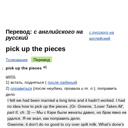
Перевод:
с английского на
с русского на
русский
английский
pick up the pieces
Толкование
Перевод
pick up the pieces
1
шутл.
1)
встать, подняться
(
после падения
)
2)
оправиться
(
после неудачи, провала и т. п.
)
; поправить
дело
I felt we had been married a long time and it hadn't worked. I had
no idea how to pick up the pieces.
(Gr. Greene, ‘Loser Takes All’,
part II, ch. 3)
— Мы с Кэри были женаты давно, но брак явно не
удался. Я не знал, как поправить дело.
Gwennie, it don't do no good to cry over spilt milk. What's done's