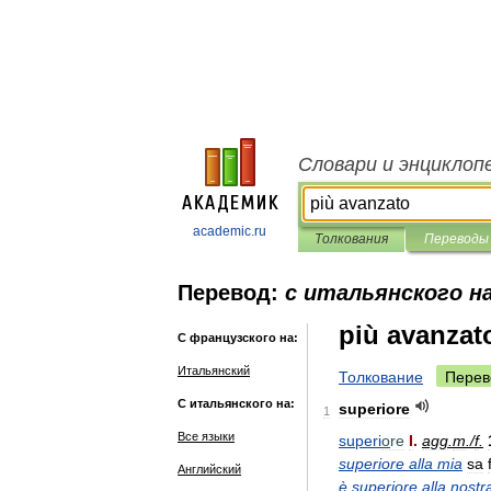
Словари и энциклоп
academic.ru
Толкования
Переводы
Перевод:
с итальянского н
più avanzat
С французского на:
Итальянский
Толкование
Перев
С итальянского на:
superiore
1
Все языки
superi
o
re
I
.
agg
.
m
./
f
.
superiore
alla
mia
sa
Английский
è
superiore
alla
nostr