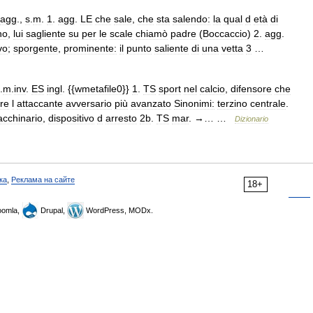
agg
.,
s
.
m
.
1
.
agg
.
LE
che
sale
,
che
sta
salendo:
la
qual
d
età
di
no
,
lui
sagliente
su
per
le
scale
chiamò
padre
(
Boccaccio
)
2
.
agg
.
evo
;
sporgente
,
prominente:
il
punto
saliente
di
una
vetta
3
…
.
m
.
inv
.
ES
ingl
. {{
wmetafile0
}}
1
.
TS
sport
nel
calcio
,
difensore
che
re
l
attaccante
avversario
più
avanzato
Sinonimi:
terzino
centrale
.
cchinario
,
dispositivo
d
arresto
2b
.
TS
mar
. →… …
Dizionario
ка
,
Реклама на сайте
18+
omla,
Drupal,
WordPress, MODx.