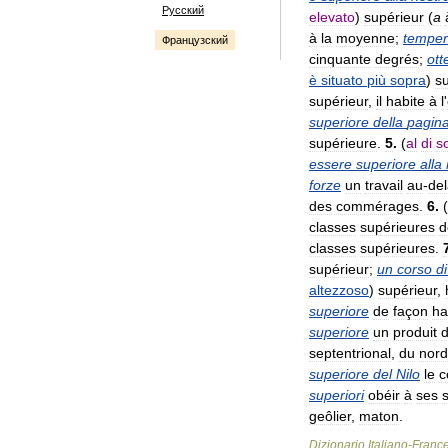
Русский
elevato
)
supérieur
(
a
à
la
moyenne
;
temper
Французский
cinquante
degrés
;
ott
è
situato
più
sopra
)
s
supérieur
,
il
habite
à
l
'
superiore
della
pagin
supérieure
.
5
.
(
al
di
s
essere
superiore
alla
forze
un
travail
au
-
de
des
commérages
.
6
.
(
classes
supérieures
d
classes
supérieures
.
supérieur
;
un
corso
di
altezzoso
)
supérieur
,
superiore
de
façon
ha
superiore
un
produit
septentrional
,
du
nord
superiore
del
Nilo
le
c
superiori
obéir
à
ses
geôlier
,
maton
.
Dizionario
Italiano
-
Franc