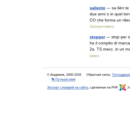
saliente
—
sa
·
lièn
·
te
due
anni
o
in
quel
tor
CO
che
forma
un
rili
Dizionario
italiano
stopper
—
stop
·
per
s
ha
il
compito
di
marca
2a
.
TS
mecc
.
in
un
ma
italiano
© Академик, 2000-2026
Обратная связь:
Техподдерж
👣 Путешествия
Экспорт словарей на сайты
, сделанные на PHP,
Jo