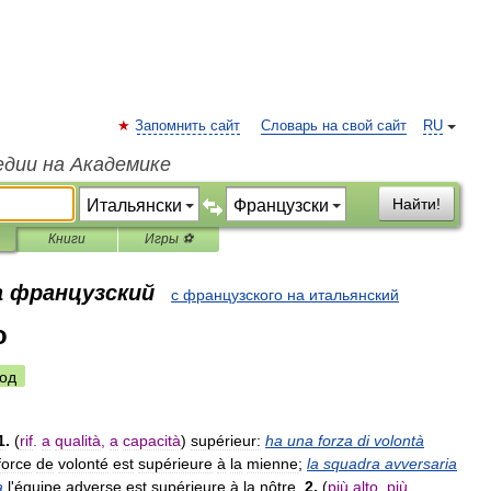
Запомнить сайт
Словарь на свой сайт
RU
едии на Академике
Найти!
Книги
Игры ⚽
а французский
с французского на итальянский
o
од
1
.
(
rif
.
a
qualità
,
a
capacità
)
supérieur:
ha
una
forza
di
volontà
force
de
volonté
est
supérieure
à
la
mienne
;
la
squadra
avversaria
a
l
'
équipe
adverse
est
supérieure
à
la
nôtre
.
2
.
(
più
alto
,
più