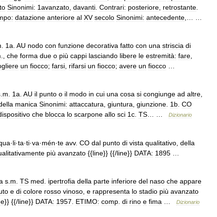
to
Sinonimi:
1avanzato
,
davanti
.
Contrari:
posteriore
,
retrostante
.
mpo:
datazione
anteriore
al
XV
secolo
Sinonimi:
antecedente
,… …
m
.
1a
.
AU
nodo
con
funzione
decorativa
fatto
con
una
striscia
di
m
.,
che
forma
due
o
più
cappi
lasciando
libere
le
estremità:
fare
,
ogliere
un
fiocco
;
farsi
,
rifarsi
un
fiocco
;
avere
un
fiocco
…
s
.
m
.
1a
.
AU
il
punto
o
il
modo
in
cui
una
cosa
si
congiunge
ad
altre
,
della
manica
Sinonimi:
attaccatura
,
giuntura
,
giunzione
.
1b
.
CO
dispositivo
che
blocca
lo
scarpone
allo
sci
1c
.
TS
… …
Dizionario
qua
·
li
·
ta
·
ti
·
va
·
mén
·
te
avv
.
CO
dal
punto
di
vista
qualitativo
,
della
ualitativamente
più
avanzato
{{
line
}} {{/
line
}}
DATA:
1895
…
a
s
.
m
.
TS
med
.
ipertrofia
della
parte
inferiore
del
naso
che
appare
uto
e
di
colore
rosso
vinoso
,
e
rappresenta
lo
stadio
più
avanzato
ne
}} {{/
line
}}
DATA:
1957
.
ETIMO:
comp
.
di
rino
e
fima
…
Dizionario