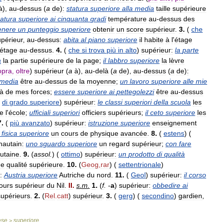
à
),
au
-
dessus
(
a
de
)
:
statura
superiore
alla
media
taille
supérieure
atura
superiore
ai
cinquanta
gradi
température
au
-
dessus
des
enere
un
punteggio
superiore
obtenir
un
score
supérieur
.
3
.
(
che
upérieur
,
au
-
dessus:
abita
al
piano
superiore
il
habite
à
l
'
étage
étage
au
-
dessus
.
4
.
(
che
si
trova
più
in
alto
)
supérieur:
la
parte
a
la
partie
supérieure
de
la
page
;
il
labbro
superiore
la
lèvre
opra
,
oltre
)
supérieur
(
a
à
),
au
-
delà
(
a
de
),
au
-
dessus
(
a
de
)
:
media
être
au
-
dessus
de
la
moyenne
;
un
lavoro
superiore
alle
mie
là
de
mes
forces
;
essere
superiore
ai
pettegolezzi
être
au
-
dessus
di
grado
superiore
)
supérieur:
le
classi
superiori
della
scuola
les
e
l
'
école
;
ufficiali
superiori
officiers
supérieurs
;
il
ceto
superiore
les
7
.
(
più
avanzato
)
supérieur:
istruzione
superiore
enseignement
fisica
superiore
un
cours
de
physique
avancée
.
8
.
(
estens
) (
hautain:
uno
sguardo
superiore
un
regard
supérieur
;
con
fare
utaine
.
9
.
(
assol
.
) (
ottimo
)
supérieur:
un
prodotto
di
qualità
de
qualité
supérieure
.
10
.
(
Geog
,
rar
) (
settentrionale
)
:
Austria
superiore
Autriche
du
nord
.
11
.
(
Geol
)
supérieur:
il
corso
ours
supérieur
du
Nil
.
II
.
s
.
m
.
1
.
(
f
.
-
a
)
supérieur:
obbedire
ai
supérieurs
.
2
.
(
Rel
.
catt
)
supérieur
.
3
.
(
gerg
) (
secondino
)
gardien
,
ese
superiore
>