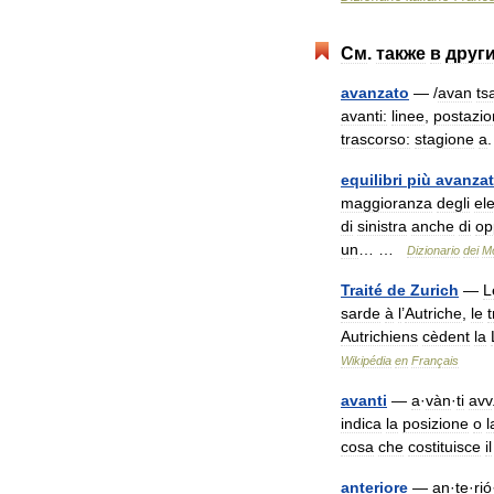
См
.
также
в
друг
avanzato
— /
avan
ts
avanti:
linee
,
postazio
trascorso:
stagione
a
.
equilibri
più
avanzat
maggioranza
degli
ele
di
sinistra
anche
di
op
un
… …
Dizionario
dei
M
Traité
de
Zurich
—
L
sarde
à
l
’
Autriche
,
le
t
Autrichiens
cèdent
la
Wikipédia
en
Français
avanti
—
a
·
vàn
·
ti
avv
indica
la
posizione
o
l
cosa
che
costituisce
il
anteriore
—
an
·
te
·
rió