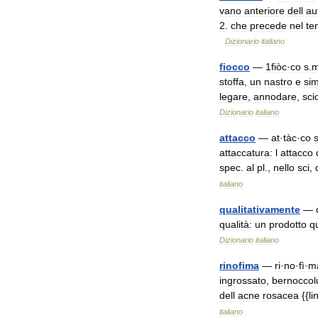
vano
anteriore
dell
au
2
.
che
precede
nel
te
Dizionario
italiano
fiocco
—
1fiòc
·
co
s
.
stoffa
,
un
nastro
e
si
legare
,
annodare
,
sci
Dizionario
italiano
attacco
—
at
·
tàc
·
co
attaccatura:
l
attacco
spec
.
al
pl
.,
nello
sci
,
italiano
qualitativamente
—
qualità:
un
prodotto
q
Dizionario
italiano
rinofima
—
ri
·
no
·
fì
·
m
ingrossato
,
bernoccol
dell
acne
rosacea
{{
li
italiano