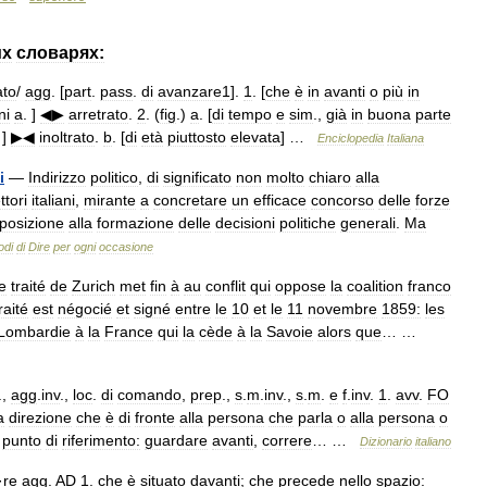
их
словарях:
ato
/
agg
. [
part
.
pass
.
di
avanzare1
].
1
. [
che
è
in
avanti
o
più
in
ni
a
. ]
◀▶
arretrato
.
2
. (
fig
.)
a
. [
di
tempo
e
sim
.,
già
in
buona
parte
 ]
▶◀
inoltrato
.
b
. [
di
età
piuttosto
elevata
] …
Enciclopedia
Italiana
i
—
Indirizzo
politico
,
di
significato
non
molto
chiaro
alla
ttori
italiani
,
mirante
a
concretare
un
efficace
concorso
delle
forze
posizione
alla
formazione
delle
decisioni
politiche
generali
.
Ma
odi
di
Dire
per
ogni
occasione
e
traité
de
Zurich
met
fin
à
au
conflit
qui
oppose
la
coalition
franco
raité
est
négocié
et
signé
entre
le
10
et
le
11
novembre
1859:
les
Lombardie
à
la
France
qui
la
cède
à
la
Savoie
alors
que
… …
.,
agg
.
inv
.,
loc
.
di
comando
,
prep
.,
s
.
m
.
inv
.,
s
.
m
.
e
f
.
inv
.
1
.
avv
.
FO
a
direzione
che
è
di
fronte
alla
persona
che
parla
o
alla
persona
o
punto
di
riferimento:
guardare
avanti
,
correre
… …
Dizionario
italiano
·
re
agg
.
AD
1
.
che
è
situato
davanti
;
che
precede
nello
spazio: