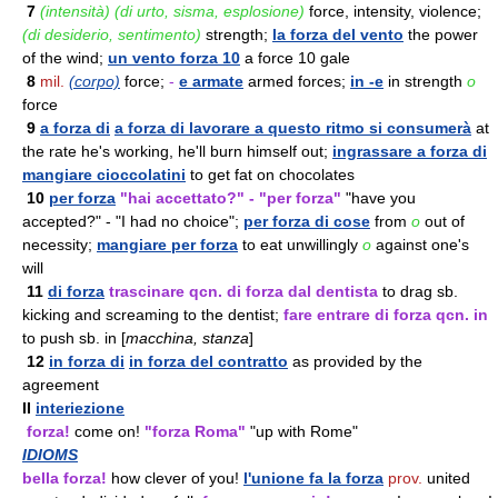
7
(intensità) (di urto, sisma, esplosione)
force, intensity, violence;
(di desiderio, sentimento)
strength;
la forza del vento
the power
of the wind;
un vento forza 10
a force 10 gale
8
mil.
(corpo)
force;
-
e armate
armed forces;
in -e
in strength
o
force
9
a forza di
a forza di lavorare a questo ritmo si consumerà
at
the rate he's working, he'll burn himself out;
ingrassare a forza di
mangiare cioccolatini
to get fat on chocolates
10
per forza
"hai accettato?" - "per forza"
"have you
accepted?" - "I had no choice";
per forza di cose
from
o
out of
necessity;
mangiare per forza
to eat unwillingly
o
against one's
will
11
di forza
trascinare qcn. di forza dal dentista
to drag sb.
kicking and screaming to the dentist;
fare entrare di forza qcn. in
to push sb. in [
macchina, stanza
]
12
in forza di
in forza del contratto
as provided by the
agreement
II
interiezione
forza!
come on!
"forza Roma"
"up with Rome"
IDIOMS
bella forza!
how clever of you!
l'unione fa la forza
prov.
united