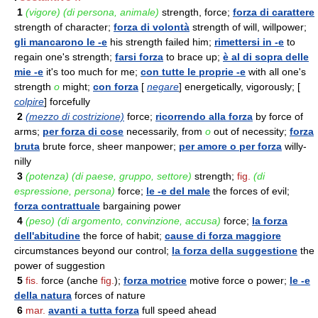
1
(vigore) (di persona, animale)
strength, force;
forza di carattere
strength of character;
forza di volontà
strength of will, willpower;
gli mancarono le -e
his strength failed him;
rimettersi in -e
to
regain one's strength;
farsi forza
to brace up;
è al di sopra delle
mie -e
it's too much for me;
con tutte le proprie -e
with all one's
strength
o
might;
con forza
[
negare
] energetically, vigorously; [
colpire
] forcefully
2
(mezzo di costrizione)
force;
ricorrendo alla forza
by force of
arms;
per forza di cose
necessarily, from
o
out of necessity;
forza
bruta
brute force, sheer manpower;
per amore o per forza
willy-
nilly
3
(potenza) (di paese, gruppo, settore)
strength;
fig.
(di
espressione, persona)
force;
le -e del male
the forces of evil;
forza contrattuale
bargaining power
4
(peso) (di argomento, convinzione, accusa)
force;
la forza
dell'abitudine
the force of habit;
cause di forza maggiore
circumstances beyond our control;
la forza della suggestione
the
power of suggestion
5
fis.
force (anche
fig.
);
forza motrice
motive force o power;
le -e
della natura
forces of nature
6
mar.
avanti a tutta forza
full speed ahead