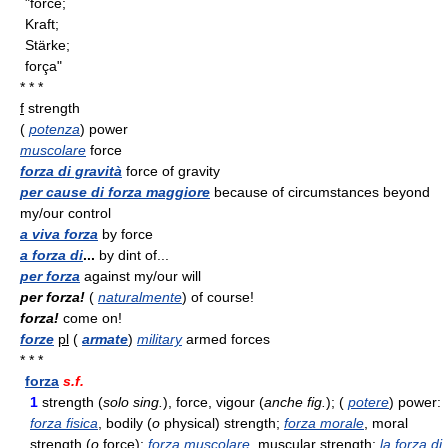
"force;
Kraft;
Stärke;
força"
* * *
f
strength
(
potenza
) power
muscolare
force
forza di gravità
force of gravity
per cause di forza maggiore
because of circumstances beyond
my/our control
a viva forza
by force
a forza di
...
by dint of...
per forza
against my/our will
per forza!
(
naturalmente
) of course!
forza!
come on!
forze
pl
(
armate
)
military
armed forces
* * *
forza
s.f.
1
strength (
solo sing.
), force, vigour (
anche fig.
); (
potere
) power:
forza fisica
, bodily (
o
physical) strength;
forza morale
, moral
strength (
o
force);
forza muscolare
, muscular strength;
la forza di