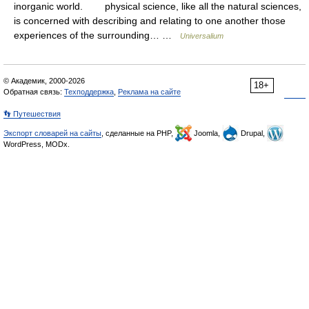
inorganic world. physical science, like all the natural sciences,
is concerned with describing and relating to one another those
experiences of the surrounding… …
Universalium
© Академик, 2000-2026
18+
Обратная связь:
Техподдержка
,
Реклама на сайте
👣 Путешествия
Экспорт словарей на сайты
, сделанные на PHP,
Joomla,
Drupal,
WordPress, MODx.