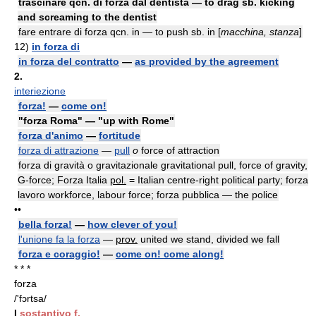
trascinare qcn. di forza dal dentista — to drag sb. kicking
and screaming to the dentist
fare entrare di forza qcn. in — to push sb. in [
macchina, stanza
]
12)
in forza di
in forza del contratto
—
as provided by the agreement
2.
interiezione
forza!
—
come on!
"forza Roma" — "up with Rome"
forza d'animo
—
fortitude
forza di attrazione
—
pull
o
force of attraction
forza di gravità o gravitazionale gravitational pull, force of gravity,
G-force; Forza Italia
pol.
= Italian centre-right political party; forza
lavoro workforce, labour force; forza pubblica — the police
••
bella forza!
—
how clever of you!
l'unione fa la forza
—
prov.
united we stand, divided we fall
forza e coraggio!
—
come on! come along!
* * *
forza
/'fɔrtsa/
I
sostantivo f.