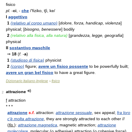
fisico
pl.
-
ci
, -
che
/'fiziko, t∫i, ke/
I
aggettivo
1
(relativo al corpo umano)
[
dolore, forza, handicap, violenza
]
physical; [
bisogno, benessere
] bodily
2
(relativo alla fisica, alla natura)
[
grandezza, legge, geografia
]
physical
II
sostantivo maschile
⇒
18
(
f.
-
a
)
1
(studioso di fisica)
physicist
2
(corpo)
figure;
avere un fisico possente
to be powerfully built;
avere un gran bel fisico
to have a great figure.
Dizionario Italiano-Inglese
fisico
>
attrazione
2
f
attraction
* * *
attrazione
s.f.
attraction:
attrazione sessuale
, sex appeal;
fra loro
c'è molta attrazione
, they are strongly attracted to each other //
(
fis.
):
attrazione magnetica
, magnetic attraction;
attrazione
molecolare
, molecular (
o
adhesive) attraction (
o
cohesive force).