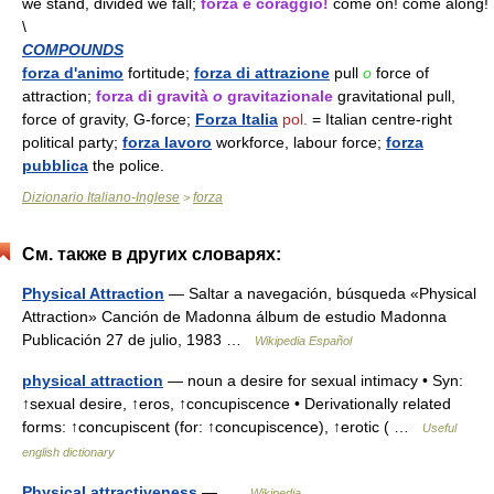
we stand, divided we fall;
forza e coraggio!
come on! come along!
\
COMPOUNDS
forza d'animo
fortitude;
forza di attrazione
pull
o
force of
attraction;
forza di gravità
o
gravitazionale
gravitational pull,
force of gravity, G-force;
Forza Italia
pol.
= Italian centre-right
political party;
forza lavoro
workforce, labour force;
forza
pubblica
the police.
Dizionario Italiano-Inglese
forza
>
См. также в других словарях:
Physical Attraction
— Saltar a navegación, búsqueda «Physical
Attraction» Canción de Madonna álbum de estudio Madonna
Publicación 27 de julio, 1983 …
Wikipedia Español
physical attraction
— noun a desire for sexual intimacy • Syn:
↑sexual desire, ↑eros, ↑concupiscence • Derivationally related
forms: ↑concupiscent (for: ↑concupiscence), ↑erotic ( …
Useful
english dictionary
Physical attractiveness
— …
Wikipedia