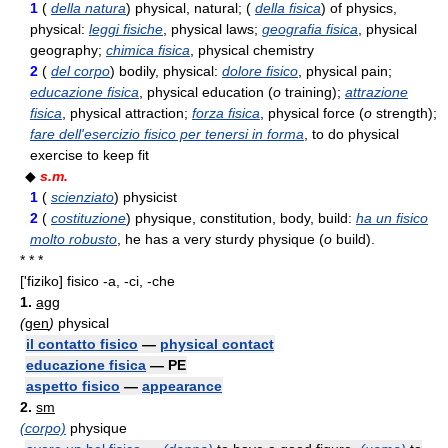
1
(
della natura
) physical, natural; (
della fisica
) of physics,
physical:
leggi fisiche
, physical laws;
geografia fisica
, physical
geography;
chimica fisica
, physical chemistry
2
(
del corpo
) bodily, physical:
dolore fisico
, physical pain;
educazione fisica
, physical education (
o
training);
attrazione
fisica
, physical attraction;
forza fisica
, physical force (
o
strength);
fare dell'esercizio fisico per tenersi in forma
, to do physical
exercise to keep fit
◆
s.m.
1
(
scienziato
) physicist
2
(
costituzione
) physique, constitution, body, build:
ha un fisico
molto robusto
, he has a very sturdy physique (
o
build).
* * *
['fiziko]
fisico -a, -ci, -che
1.
agg
(
gen
)
physical
il contatto fisico
—
physical contact
educazione fisica
— PE
aspetto fisico
—
appearance
2.
sm
(corpo)
physique