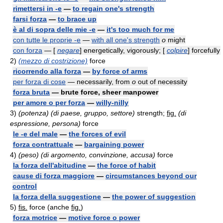
rimettersi in -e
—
to regain one's strength
farsi forza
—
to brace up
è al di sopra delle mie -e
—
it's too much for me
con tutte le proprie -e
—
with all one's strength
o
might
con forza
— [
negare
] energetically, vigorously; [
colpire
] forcefully
2)
(mezzo di costrizione)
force
ricorrendo alla forza
—
by force of arms
per forza di cose
— necessarily, from
o
out of necessity
forza bruta
— brute force, sheer manpower
per amore o per forza
—
willy-nilly
3)
(potenza) (di paese, gruppo, settore)
strength;
fig.
(di
espressione, persona)
force
le -e del male
—
the forces of evil
forza contrattuale
—
bargaining power
4)
(peso) (di argomento, convinzione, accusa)
force
la forza dell'abitudine
—
the force of habit
cause di forza maggiore
—
circumstances beyond our
control
la forza della suggestione
—
the power of suggestion
5)
fis.
force (anche
fig.
)
forza motrice
—
motive force o power