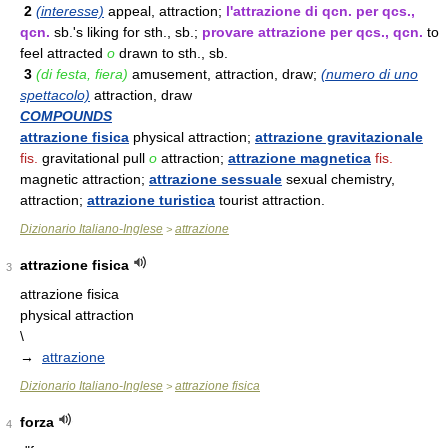
2
(interesse)
appeal, attraction;
l'attrazione di qcn. per qcs.,
qcn.
sb.'s liking for sth., sb.;
provare attrazione per qcs., qcn.
to
feel attracted
o
drawn to sth., sb.
3
(di festa, fiera)
amusement, attraction, draw;
(numero di uno
spettacolo)
attraction, draw
COMPOUNDS
attrazione fisica
physical attraction;
attrazione gravitazionale
fis.
gravitational pull
o
attraction;
attrazione magnetica
fis.
magnetic attraction;
attrazione sessuale
sexual chemistry,
attraction;
attrazione turistica
tourist attraction.
Dizionario Italiano-Inglese
attrazione
>
attrazione fisica
3
attrazione fisica
physical attraction
\
→
attrazione
Dizionario Italiano-Inglese
attrazione fisica
>
forza
4