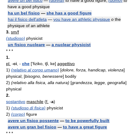
avere un bel fisico
—
(donna)
to have a good figure,
(uomo)
to
have a good physique
ha un bel fisico
—
she has a good figure
hai il fisico dell'atleta
—
you have an athletic physique
o
the
physique of an athlete
3.
sm/f
(studioso)
physicist
un fisico nucleare
—
a nuclear physicist
* * *
1.
pl.
-
ci
,
-
che
['fiziko, tʃi, ke]
aggettivo
1)
(relativo al corpo umano)
[
dolore, forza, handicap, violenza
]
physical; [
bisogno, benessere
] bodily
2)
(relativo alla fisica, alla natura)
[
grandezza, legge, geografia
]
physical
2.
sostantivo
maschile
(
f.
-
a
)
1)
(studioso di fisica)
physicist
2)
(corpo)
figure
avere un fisico possente
—
to be powerfully built
avere un gran bel fisico
—
to have a great figure
* * *