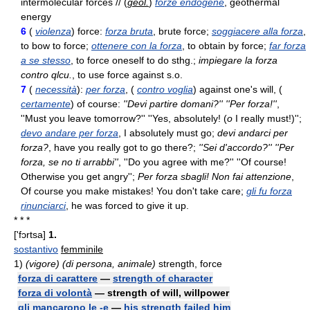
intermolecular forces // (
geol.
)
forze endogene
, geothermal
energy
6
(
violenza
) force:
forza bruta
, brute force;
soggiacere alla forza
,
to bow to force;
ottenere con la forza
, to obtain by force;
far forza
a se stesso
, to force oneself to do sthg.;
impiegare la forza
contro qlcu.
, to use force against s.o.
7
(
necessità
):
per forza
, (
contro voglia
) against one's will, (
certamente
) of course:
''Devi partire domani?'' ''Per forza!''
,
''Must you leave tomorrow?'' ''Yes, absolutely! (
o
I really must!)'';
devo andare per forza
, I absolutely must go;
devi andarci per
forza?
, have you really got to go there?;
''Sei d'accordo?'' ''Per
forza, se no ti arrabbi''
, ''Do you agree with me?'' ''Of course!
Otherwise you get angry'';
Per forza sbagli! Non fai attenzione
,
Of course you make mistakes! You don't take care;
gli fu forza
rinunciarci
, he was forced to give it up.
* * *
['fɔrtsa]
1.
sostantivo
femminile
1)
(vigore) (di persona, animale)
strength, force
forza di carattere
—
strength of character
forza di volontà
— strength of will, willpower
gli mancarono le -e
—
his strength failed him