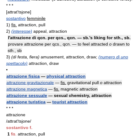
* * *
[attrat'tsjone]
sostantivo
femminile
1)
fis.
attraction, pull
2)
(interesse)
appeal, attraction
l'attrazione di qcn. per qcs., qcn. — sb.'s liking for sth., sb.
provare attrazione per qcs., qcn. — to feel attracted
o
drawn to
sth., sb
3)
(di festa, fiera)
amusement, attraction, draw;
(numero di uno
spettacolo)
attraction, draw
•
attrazione fisica
—
physical attraction
attrazione gravitazionale
—
fis.
gravitational pull
o
attraction
attrazione magnetica
—
fis.
magnetic attraction
attrazione sessuale
— sexual chemistry, attraction
attrazione turistica
—
tourist attraction
* * *
attrazione
/attrat'tsjone/
sostantivo f.
1
fis.
attraction, pull