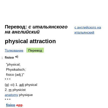
Перевод:
с итальянского
с английского на
на английский
итальянский
physical attraction
Толкование
Перевод
fisico
1
"physical;
Physikalisch;
físico (adj.)"
* * *
(
pl
-ci) 1.
adj
physical
2.
m
physicist
anatomy
physique
* * *
fisico
agg.