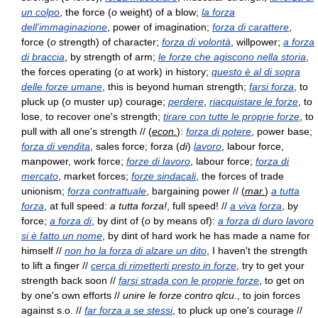
un colpo
, the force (
o
weight) of a blow;
la forza
dell'immaginazione
, power of imagination;
forza di carattere
,
force (
o
strength) of character;
forza di volontà
, willpower;
a forza
di braccia
, by strength of arm;
le forze che agiscono nella storia
,
the forces operating (
o
at work) in history;
questo è al di sopra
delle forze umane
, this is beyond human strength;
farsi forza
, to
pluck up (
o
muster up) courage;
perdere
,
riacquistare le forze
, to
lose, to recover one's strength;
tirare con tutte le proprie forze
, to
pull with all one's strength // (
econ.
):
forza di potere
, power base;
forza di vendita
, sales force; forza (
di
)
lavoro
, labour force,
manpower, work force;
forze di lavoro
, labour force;
forza di
mercato
, market forces;
forze sindacali
, the forces of trade
unionism;
forza contrattuale
, bargaining power // (
mar.
)
a tutta
forza
, at full speed:
a tutta forza!
, full speed! //
a viva
forza
, by
force;
a forza di
, by dint of (
o
by means of):
a forza di duro lavoro
si è fatto un nome
, by dint of hard work he has made a name for
himself //
non ho la forza di alzare un dito
, I haven't the strength
to lift a finger //
cerca di rimetterti presto in forze
, try to get your
strength back soon //
farsi strada con le proprie forze
, to get on
by one's own efforts //
unire le forze contro qlcu.
, to join forces
against s.o. //
far forza a se stessi
, to pluck up one's courage //