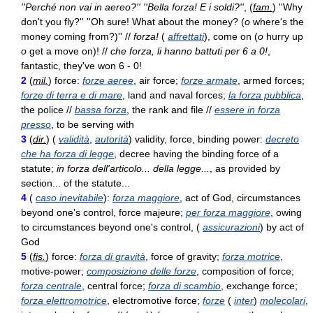
''Perché non vai in aereo?'' ''Bella forza! E i soldi?''
, (
fam.
) ''Why
don't you fly?'' ''Oh sure! What about the money? (
o
where's the
money coming from?)'' //
forza!
(
affrettati
), come on (
o
hurry up
o
get a move on)! //
che forza, li hanno battuti per 6 a 0!
,
fantastic, they've won 6 - 0!
2
(
mil.
) force:
forze aeree
, air force;
forze armate
, armed forces;
forze di terra e di mare
, land and naval forces;
la forza pubblica
,
the police //
bassa forza
, the rank and file //
essere in forza
presso
, to be serving with
3
(
dir.
) (
validità
,
autorità
) validity, force, binding power:
decreto
che ha forza di legge
, decree having the binding force of a
statute;
in forza dell'articolo... della legge...
, as provided by
section... of the statute...
4
(
caso inevitabile
):
forza maggiore
, act of God, circumstances
beyond one's control, force majeure;
per forza maggiore
, owing
to circumstances beyond one's control, (
assicurazioni
) by act of
God
5
(
fis.
) force:
forza di gravità
, force of gravity;
forza motrice
,
motive-power;
composizione delle forze
, composition of force;
forza centrale
, central force;
forza di scambio
, exchange force;
forza elettromotrice
, electromotive force;
forze
(
inter
)
molecolari
,