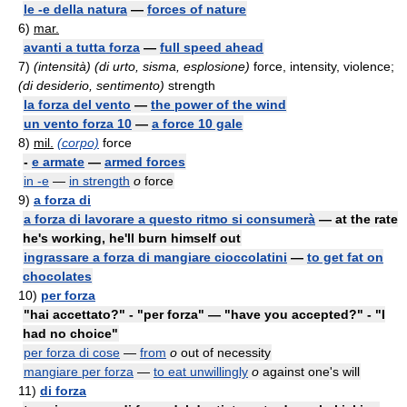
le -e della natura
—
forces of nature
6)
mar.
avanti a tutta forza
—
full speed ahead
7)
(intensità) (di urto, sisma, esplosione)
force, intensity, violence;
(di desiderio, sentimento)
strength
la forza del vento
—
the power of the wind
un vento forza 10
—
a force 10 gale
8)
mil.
(corpo)
force
-
e armate
—
armed forces
in -e
—
in strength
o
force
9)
a forza di
a forza di lavorare a questo ritmo si consumerà
— at the rate
he's working, he'll burn himself out
ingrassare a forza di mangiare cioccolatini
—
to get fat on
chocolates
10)
per forza
"hai accettato?" - "per forza" — "have you accepted?" - "I
had no choice"
per forza di cose
—
from
o
out of necessity
mangiare per forza
—
to eat unwillingly
o
against one's will
11)
di forza