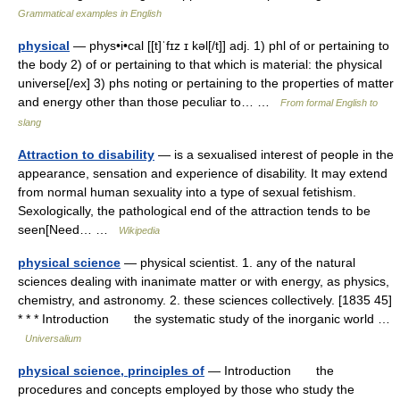
Grammatical examples in English
physical
— phys•i•cal [[t]ˈfɪz ɪ kəl[/t]] adj. 1) phl of or pertaining to
the body 2) of or pertaining to that which is material: the physical
universe[/ex] 3) phs noting or pertaining to the properties of matter
and energy other than those peculiar to… …
From formal English to
slang
Attraction to disability
— is a sexualised interest of people in the
appearance, sensation and experience of disability. It may extend
from normal human sexuality into a type of sexual fetishism.
Sexologically, the pathological end of the attraction tends to be
seen[Need… …
Wikipedia
physical science
— physical scientist. 1. any of the natural
sciences dealing with inanimate matter or with energy, as physics,
chemistry, and astronomy. 2. these sciences collectively. [1835 45]
* * * Introduction the systematic study of the inorganic world …
Universalium
physical science, principles of
— Introduction the
procedures and concepts employed by those who study the