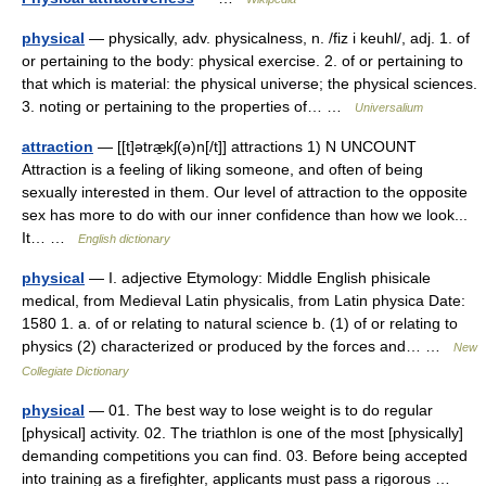
physical
— physically, adv. physicalness, n. /fiz i keuhl/, adj. 1. of
or pertaining to the body: physical exercise. 2. of or pertaining to
that which is material: the physical universe; the physical sciences.
3. noting or pertaining to the properties of… …
Universalium
attraction
— [[t]ətræ̱kʃ(ə)n[/t]] attractions 1) N UNCOUNT
Attraction is a feeling of liking someone, and often of being
sexually interested in them. Our level of attraction to the opposite
sex has more to do with our inner confidence than how we look...
It… …
English dictionary
physical
— I. adjective Etymology: Middle English phisicale
medical, from Medieval Latin physicalis, from Latin physica Date:
1580 1. a. of or relating to natural science b. (1) of or relating to
physics (2) characterized or produced by the forces and… …
New
Collegiate Dictionary
physical
— 01. The best way to lose weight is to do regular
[physical] activity. 02. The triathlon is one of the most [physically]
demanding competitions you can find. 03. Before being accepted
into training as a firefighter, applicants must pass a rigorous …