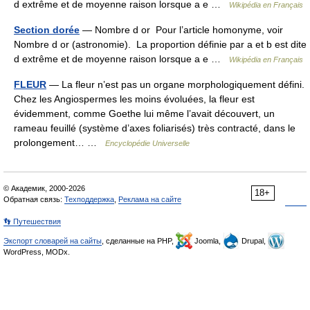
d extrême et de moyenne raison lorsque a e …
Wikipédia en Français
Section dorée
— Nombre d or Pour l’article homonyme, voir
Nombre d or (astronomie). La proportion définie par a et b est dite
d extrême et de moyenne raison lorsque a e …
Wikipédia en Français
FLEUR
— La fleur n’est pas un organe morphologiquement défini.
Chez les Angiospermes les moins évoluées, la fleur est
évidemment, comme Goethe lui même l’avait découvert, un
rameau feuillé (système d’axes foliarisés) très contracté, dans le
prolongement… …
Encyclopédie Universelle
© Академик, 2000-2026
18+
Обратная связь:
Техподдержка
,
Реклама на сайте
👣 Путешествия
Экспорт словарей на сайты
, сделанные на PHP,
Joomla,
Drupal,
WordPress, MODx.