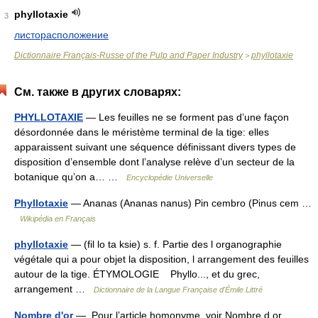
phyllotaxie
3
листорасположение
Dictionnaire Français-Russe of the Pulp and Paper Industry
phyllotaxie
>
См. также в других словарях:
PHYLLOTAXIE
— Les feuilles ne se forment pas d’une façon
désordonnée dans le méristème terminal de la tige: elles
apparaissent suivant une séquence définissant divers types de
disposition d’ensemble dont l’analyse relève d’un secteur de la
botanique qu’on a… …
Encyclopédie Universelle
Phyllotaxie
— Ananas (Ananas nanus) Pin cembro (Pinus cem …
Wikipédia en Français
phyllotaxie
— (fil lo ta ksie) s. f. Partie des l organographie
végétale qui a pour objet la disposition, l arrangement des feuilles
autour de la tige. ÉTYMOLOGIE Phyllo..., et du grec,
arrangement …
Dictionnaire de la Langue Française d'Émile Littré
Nombre d'or
— Pour l’article homonyme, voir Nombre d or