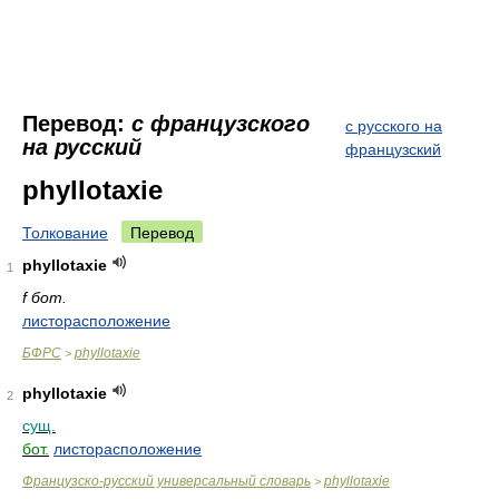
Перевод:
с французского
с русского на
на русский
французский
phyllotaxie
Толкование
Перевод
phyllotaxie
1
f бот.
листорасположение
БФРС
phyllotaxie
>
phyllotaxie
2
сущ.
бот.
листорасположение
Французско-русский универсальный словарь
phyllotaxie
>