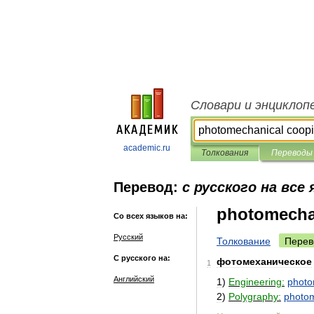
Словари и энциклоп
academic.ru
Толкования
Переводы
Перевод:
с русского на все
photomecha
Со всех языков на:
Русский
Толкование
Перев
С русского на:
фотомеханическое
1
Английский
1
)
Engineering:
photo
2
)
Polygraphy:
photo