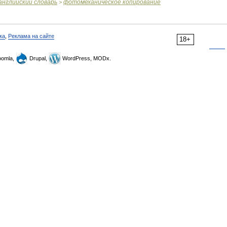
английский
словарь
фотомеханическое
копирование
>
ка
,
Реклама на сайте
18+
omla,
Drupal,
WordPress, MODx.