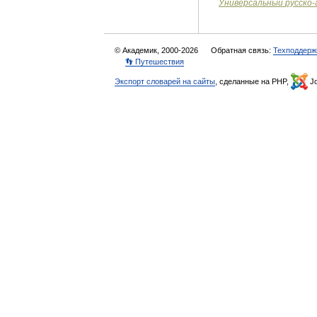
Универсальный
русско
-
© Академик, 2000-2026
Обратная связь:
Техподдерж
👣 Путешествия
Экспорт словарей на сайты
, сделанные на PHP,
Jo