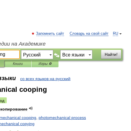
Запомнить сайт
Словарь на свой сайт
RU
едии на Академике
Найти!
Книги
Игры ⚽
 языки
со всех языков на русский
nical cooping
од
копирование
mechanical
cooping
,
photomechanical
process
mechanical
copying