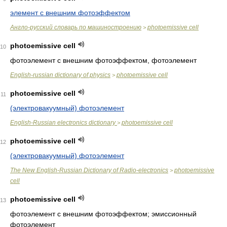
элемент с внешним фотоэффектом
Англо-русский словарь по машиностроению
photoemissive cell
>
photoemissive cell
10
фотоэлемент с внешним фотоэффектом, фотоэлемент
English-russian dictionary of physics
photoemissive cell
>
photoemissive cell
11
(электровакуумный) фотоэлемент
English-Russian electronics dictionary
photoemissive cell
>
photoemissive cell
12
(электровакуумный) фотоэлемент
The New English-Russian Dictionary of Radio-electronics
photoemissive
>
cell
photoemissive cell
13
фотоэлемент с внешним фотоэффектом; эмиссионный
фотоэлемент