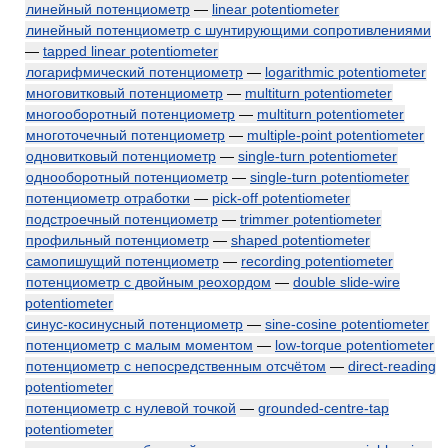
линейный потенциометр
—
linear potentiometer
линейный потенциометр с шунтирующими сопротивлениями
—
tapped linear potentiometer
логарифмический потенциометр
—
logarithmic potentiometer
многовитковый потенциометр
—
multiturn potentiometer
многооборотный потенциометр
—
multiturn potentiometer
многоточечный потенциометр
—
multiple-point potentiometer
одновитковый потенциометр
—
single-turn potentiometer
однооборотный потенциометр
—
single-turn potentiometer
потенциометр отработки
—
pick-off potentiometer
подстроечный потенциометр
—
trimmer potentiometer
профильный потенциометр
—
shaped potentiometer
самопишущий потенциометр
—
recording potentiometer
потенциометр с двойным реохордом
—
double slide-wire
potentiometer
синус-косинусный потенциометр
—
sine-cosine potentiometer
потенциометр с малым моментом
—
low-torque potentiometer
потенциометр с непосредственным отсчётом
—
direct-reading
potentiometer
потенциометр с нулевой точкой
—
grounded-centre-tap
potentiometer