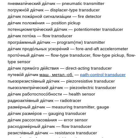
пневмати́ческий да́тчик — pneumatic transmitter
погружно́й да́тчик — displacer-type transducer
да́тчик пожа́рной сигнализа́ции — fire detector
да́тчик положе́ния — position pickup
потенциометри́ческий да́тчик — potentiometer transducer
да́тчик пото́ка — flow transducer
програ́ммный да́тчик — program(me) transmitter
да́тчик продо́льных ускоре́ний — fore-and-aft accelerometer
прото́чный да́тчик — flow-type transducer, flow-type pickup, flow-
type sensor
да́тчик прямо́го де́йствия — direct-acting transducer
путево́й да́тчик
маш., метал.-об.
—
path-control transducer
пьезорезисти́вный да́тчик — piezoresistive transducer
пьезоэлектри́ческий да́тчик — piezoelectric transducer
да́тчик работоспосо́бности — health sensor
радиоакти́вный да́тчик — radiotracer
разме́рный да́тчик — measuring transmitter, gauge
да́тчик разме́ров — gauging transducer
да́тчик рассогласова́ния — error sensor
расходоме́рный да́тчик — flow transducer
резисти́вный да́тчик — resistance transducer