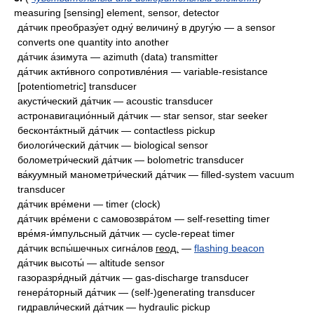
measuring [sensing] element, sensor, detector
да́тчик преобразу́ет одну́ величину́ в другу́ю — a sensor
converts one quantity into another
да́тчик а́зимута — azimuth (data) transmitter
да́тчик акти́вного сопротивле́ния — variable-resistance
[potentiometric] transducer
акусти́ческий да́тчик — acoustic transducer
астронавигацио́нный да́тчик — star sensor, star seeker
бесконта́ктный да́тчик — contactless pickup
биологи́ческий да́тчик — biological sensor
болометри́ческий да́тчик — bolometric transducer
ва́куумный манометри́ческий да́тчик — filled-system vacuum
transducer
да́тчик вре́мени — timer (clock)
да́тчик вре́мени с самовозвра́том — self-resetting timer
вре́мя-и́мпульсный да́тчик — cycle-repeat timer
да́тчик вспы́шечных сигна́лов
геод.
—
flashing beacon
да́тчик высоты́ — altitude sensor
газоразря́дный да́тчик — gas-discharge transducer
генера́торный да́тчик — (self-)generating transducer
гидравли́ческий да́тчик — hydraulic pickup