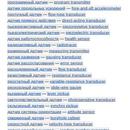
программный датчик
—
program transmitter
датчик продольных ускорений
—
fore-and-aft accelerometer
проточный датчик
—
flow-type transducer
датчик прямого действия
—
direct-acting transducer
пьезорезистивный датчик
—
piezoresistive transducer
пьезоэлектрический датчик
—
piezoelectric transducer
датчик работоспособности
—
health sensor
радиоактивный датчик
—
radiotracer
размерный датчик
—
measuring transmitter
датчик размеров
—
gauging transducer
датчик рассогласования
—
error sensor
расходомерный датчик
—
flow transducer
резистивный датчик
—
resistance transducer
реостатный датчик
—
variable-resistance transducer
реохордный датчик
—
slide-wire gauge
рычажный датчик
—
lever pickup
светочувствительный датчик
—
photosensitive transducer
сельсинный датчик
—
synchro pickup
датчик системы ориентации
—
attitude sensor
скважинный датчик
—
borehole caliper
скоростной датчик
—
velocity-type transducer