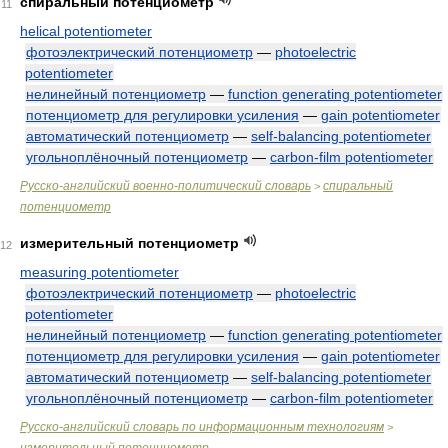
спиральный потенциометр
11
helical potentiometer
фотоэлектрический потенциометр
—
photoelectric
potentiometer
нелинейный потенциометр
—
function generating potentiometer
потенциометр для регулировки усиления
—
gain potentiometer
автоматический потенциометр
—
self-balancing potentiometer
угольноплёночный потенциометр
—
carbon-film potentiometer
Русско-английский военно-политический словарь
спиральный
>
потенциометр
измерительный потенциометр
12
measuring potentiometer
фотоэлектрический потенциометр
—
photoelectric
potentiometer
нелинейный потенциометр
—
function generating potentiometer
потенциометр для регулировки усиления
—
gain potentiometer
автоматический потенциометр
—
self-balancing potentiometer
угольноплёночный потенциометр
—
carbon-film potentiometer
Русско-английский словарь по информационным технологиям
>