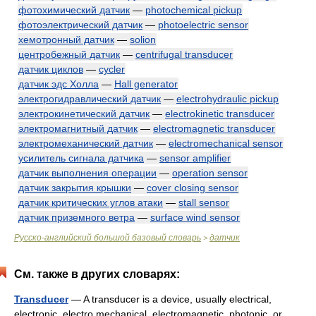
фотохимический датчик
—
photochemical pickup
фотоэлектрический датчик
—
photoelectric sensor
хемотронный датчик
—
solion
центробежный датчик
—
centrifugal transducer
датчик циклов
—
cycler
датчик эдс Холла
—
Hall generator
электрогидравлический датчик
—
electrohydraulic pickup
электрокинетический датчик
—
electrokinetic transducer
электромагнитный датчик
—
electromagnetic transducer
электромеханический датчик
—
electromechanical sensor
усилитель сигнала датчика
—
sensor amplifier
датчик выполнения операции
—
operation sensor
датчик закрытия крышки
—
cover closing sensor
датчик критических углов атаки
—
stall sensor
датчик приземного ветра
—
surface wind sensor
Русско-английский большой базовый словарь
датчик
>
См. также в других словарях:
Transducer
— A transducer is a device, usually electrical,
electronic, electro mechanical, electromagnetic, photonic, or