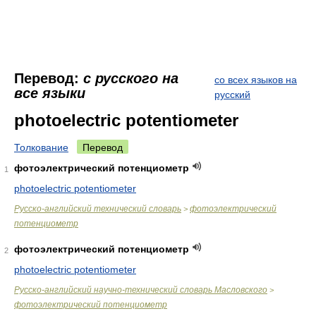
Перевод:
с русского на
со всех языков на
все языки
русский
photoelectric potentiometer
Толкование
Перевод
фотоэлектрический потенциометр
1
photoelectric potentiometer
Русско-английский технический словарь
фотоэлектрический
>
потенциометр
фотоэлектрический потенциометр
2
photoelectric potentiometer
Русско-английский научно-технический словарь Масловского
>
фотоэлектрический потенциометр