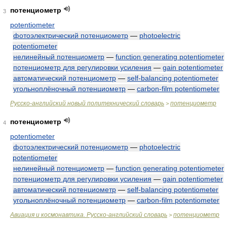
потенциометр
3
potentiometer
фотоэлектрический потенциометр
—
photoelectric
potentiometer
нелинейный потенциометр
—
function generating potentiometer
потенциометр для регулировки усиления
—
gain potentiometer
автоматический потенциометр
—
self-balancing potentiometer
угольноплёночный потенциометр
—
carbon-film potentiometer
Русско-английский новый политехнический словарь
потенциометр
>
потенциометр
4
potentiometer
фотоэлектрический потенциометр
—
photoelectric
potentiometer
нелинейный потенциометр
—
function generating potentiometer
потенциометр для регулировки усиления
—
gain potentiometer
автоматический потенциометр
—
self-balancing potentiometer
угольноплёночный потенциометр
—
carbon-film potentiometer
Авиация и космонавтика. Русско-английский словарь
потенциометр
>