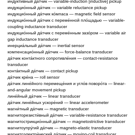
индукти́вный да́тчик — variable-induction [inductive] pickup
индукцио́нный да́тчик — variable reluctance pickup
индукцио́нный да́тчик ко́мпаса — magnetic field sensor
индукцио́нный да́тчик с переме́нной пло́щадью — variable-
coupling inductance transducer
индукцио́нный да́тчик с переме́нным зазо́ром — variable air
gap inductance transducer
инерциа́льный да́тчик — inertial sensor
компенсацио́нный да́тчик — force-balance transducer
да́тчик конта́ктного сопротивле́ния — contact-resistance
transducer
конта́ктный да́тчик — contact pickup
да́тчик кре́на — roll sensor
да́тчик лине́йного перемеще́ния и угло́в поворо́та — linear-
and-angular movement pickup
лине́йный да́тчик — linear transducer
да́тчик лине́йных ускоре́ний — linear accelerometer
магни́тный да́тчик — magnetic transducer
магниторезисти́вный да́тчик — variable-resistance transducer
магнитострикцио́нный да́тчик — magnetostrictive transducer
магнитоупру́гий да́тчик — magneto-elastic transducer
магнитоэлектри́ческий да́тчик — moving-coil transducer