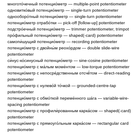
многото́чечный потенцио́метр — multiple-point potentiometer
одновитко́вый потенцио́метр — single-turn potentiometer
однооборо́тный потенцио́метр — single-turn potentiometer
потенцио́метр отрабо́тки — pick-off [follow-up] potentiometer
подстро́ечный потенцио́метр — trimmer potentiometer, trimpot
про́фильный потенцио́метр — shaped(-card) potentiometer
самопи́шущий потенцио́метр — recording potentiometer
потенцио́метр с двойны́м реохо́рдом — double slide-wire
potentiometer
си́нус-ко́синусный потенцио́метр — sine-cosine potentiometer
потенцио́метр с ма́лым моме́нтом — low-torque potentiometer
потенцио́метр с непосре́дственным отсчё́том — direct-reading
potentiometer
потенцио́метр с нулево́й то́чкой — grounded-centre-tap
potentiometer
потенцио́метр с обмо́ткой переме́нного ша́га — variable-wire-
spacing potentiometer
потенцио́метр с профили́рованным карка́сом — shaped(-card)
potentiometer
потенцио́метр с прямоуго́льным карка́сом — rectangular card
potentiometer