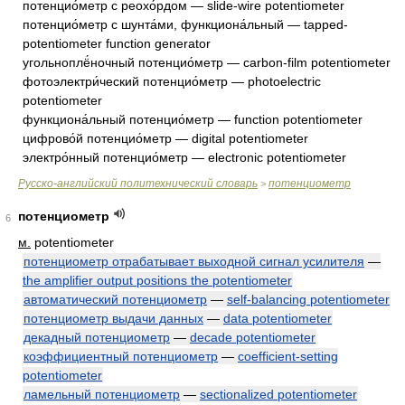
потенцио́метр с реохо́рдом — slide-wire potentiometer
потенцио́метр с шунта́ми, функциона́льный — tapped-
potentiometer function generator
угольноплё́ночный потенцио́метр — carbon-film potentiometer
фотоэлектри́ческий потенцио́метр — photoelectric
potentiometer
функциона́льный потенцио́метр — function potentiometer
цифрово́й потенцио́метр — digital potentiometer
электро́нный потенцио́метр — electronic potentiometer
Русско-английский политехнический словарь
потенциометр
>
потенциометр
6
м.
potentiometer
потенциометр отрабатывает выходной сигнал усилителя
—
the amplifier output positions the potentiometer
автоматический потенциометр
—
self-balancing potentiometer
потенциометр выдачи данных
—
data potentiometer
декадный потенциометр
—
decade potentiometer
коэффициентный потенциометр
—
coefficient-setting
potentiometer
ламельный потенциометр
—
sectionalized potentiometer