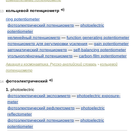
измерительный потенциометр
кольцевой потенциометр
13
ring potentiometer
фотоэлектрический потенциометр
—
photoelectric
potentiometer
нелинейный потенциометр
—
function generating potentiometer
потенциометр для регулировки усиления
—
gain potentiometer
автоматический потенциометр
—
self-balancing potentiometer
угольноплёночный потенциометр
—
carbon-film potentiometer
Авиация и космонавтика. Русско-английский словарь
кольцевой
>
потенциометр
фотоэлектрический
14
1.
photoelectric
фотоэлектрический экспозиметр
—
photoelectric exposure-
meter
фотоэлектрический рефлектометр
—
photoelectric
reflectometer
фотоэлектрический потенциометр
—
photoelectric
potentiometer