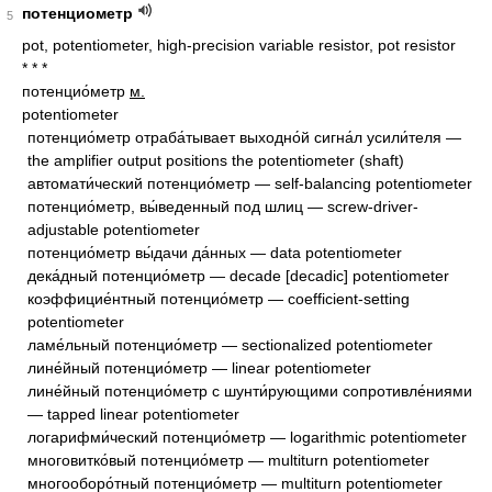
потенциометр
5
pot, potentiometer, high-precision variable resistor, pot resistor
* * *
потенцио́метр
м.
potentiometer
потенцио́метр отраба́тывает выходно́й сигна́л усили́теля —
the amplifier output positions the potentiometer (shaft)
автомати́ческий потенцио́метр — self-balancing potentiometer
потенцио́метр, вы́веденный под шлиц — screw-driver-
adjustable potentiometer
потенцио́метр вы́дачи да́нных — data potentiometer
дека́дный потенцио́метр — decade [decadic] potentiometer
коэффицие́нтный потенцио́метр — coefficient-setting
potentiometer
ламе́льный потенцио́метр — sectionalized potentiometer
лине́йный потенцио́метр — linear potentiometer
лине́йный потенцио́метр с шунти́рующими сопротивле́ниями
— tapped linear potentiometer
логарифми́ческий потенцио́метр — logarithmic potentiometer
многовитко́вый потенцио́метр — multiturn potentiometer
многооборо́тный потенцио́метр — multiturn potentiometer