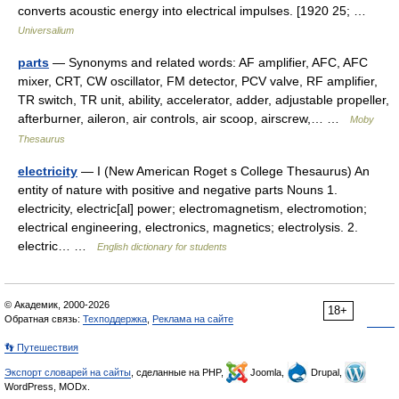
converts acoustic energy into electrical impulses. [1920 25; …
Universalium
parts
— Synonyms and related words: AF amplifier, AFC, AFC
mixer, CRT, CW oscillator, FM detector, PCV valve, RF amplifier,
TR switch, TR unit, ability, accelerator, adder, adjustable propeller,
afterburner, aileron, air controls, air scoop, airscrew,… …
Moby
Thesaurus
electricity
— I (New American Roget s College Thesaurus) An
entity of nature with positive and negative parts Nouns 1.
electricity, electric[al] power; electromagnetism, electromotion;
electrical engineering, electronics, magnetics; electrolysis. 2.
electric… …
English dictionary for students
© Академик, 2000-2026
18+
Обратная связь:
Техподдержка
,
Реклама на сайте
👣 Путешествия
Экспорт словарей на сайты
, сделанные на PHP,
Joomla,
Drupal,
WordPress, MODx.