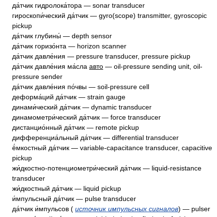
да́тчик гидролока́тора — sonar transducer
гироскопи́ческий да́тчик — gyro(scope) transmitter, gyroscopic
pickup
да́тчик глубины́ — depth sensor
да́тчик горизо́нта — horizon scanner
да́тчик давле́ния — pressure transducer, pressure pickup
да́тчик давле́ния ма́сла
авто
— oil-pressure sending unit, oil-
pressure sender
да́тчик давле́ния по́чвы — soil-pressure cell
деформа́ций да́тчик — strain gauge
динами́ческий да́тчик — dynamic transducer
динамометри́ческий да́тчик — force transducer
дистанцио́нный да́тчик — remote pickup
дифференциа́льный да́тчик — differential transducer
ё́мкостный да́тчик — variable-capacitance transducer, capacitive
pickup
жи́дкостно-потенциометри́ческий да́тчик — liquid-resistance
transducer
жи́дкостный да́тчик — liquid pickup
и́мпульсный да́тчик — pulse transducer
да́тчик и́мпульсов (
источник импульсных сигналов
) — pulser