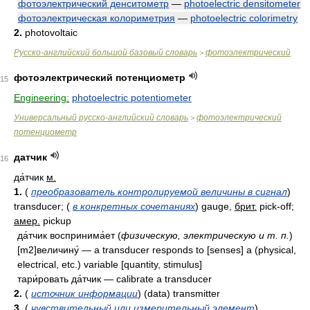
фотоэлектрический денситометр
—
photoelectric densitometer
фотоэлектрическая колориметрия
—
photoelectric colorimetry
2.
photovoltaic
Русско-английский большой базовый словарь
фотоэлектрический
>
фотоэлектрический потенциометр
15
Engineering:
photoelectric potentiometer
Универсальный русско-английский словарь
фотоэлектрический
>
потенциометр
датчик
16
да́тчик
м.
1.
(
преобразователь контролируемой величины в сигнал
)
transducer; (
в конкретных сочетаниях
) gauge,
брит.
pick-off;
амер.
pickup
да́тчик воспринима́ет (
физическую, электрическую и т. п.
)
[m2]величину́ — a transducer responds to [senses] a (physical,
electrical, etc.) variable [quantity, stimulus]
тари́ровать да́тчик — calibrate a transducer
2.
(
источник информации
) (data) transmitter
3.
(
чувствительный или измерительный элемент
)