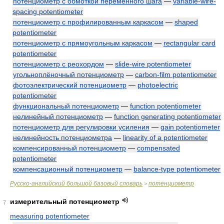
потенциометр с обмоткой переменного шага
—
variable-wire-
spacing potentiometer
потенциометр с профилированным каркасом
—
shaped
potentiometer
потенциометр с прямоугольным каркасом
—
rectangular card
potentiometer
потенциометр с реохордом
—
slide-wire potentiometer
угольноплёночный потенциометр
—
carbon-film potentiometer
фотоэлектрический потенциометр
—
photoelectric
potentiometer
функциональный потенциометр
—
function potentiometer
нелинейный потенциометр
—
function generating potentiometer
потенциометр для регулировки усиления
—
gain potentiometer
нелинейность потенциометра
—
linearity of a potentiometer
компенсированный потенциометр
—
compensated
potentiometer
компенсационный потенциометр
—
balance-type potentiometer
Русско-английский большой базовый словарь
потенциометр
>
измерительный потенциометр
7
measuring potentiometer