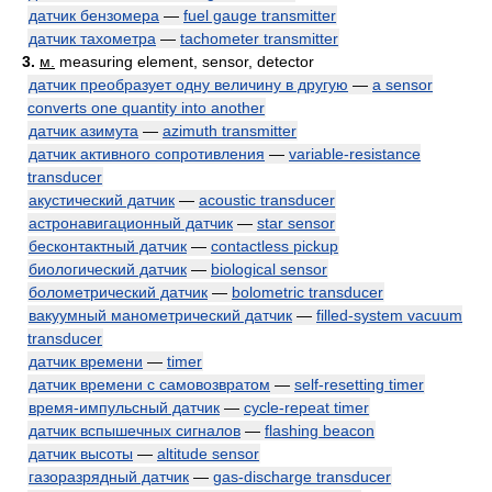
датчик бензомера
—
fuel gauge transmitter
датчик тахометра
—
tachometer transmitter
3.
м.
measuring element, sensor, detector
датчик преобразует одну величину в другую
—
a sensor
converts one quantity into another
датчик азимута
—
azimuth transmitter
датчик активного сопротивления
—
variable-resistance
transducer
акустический датчик
—
acoustic transducer
астронавигационный датчик
—
star sensor
бесконтактный датчик
—
contactless pickup
биологический датчик
—
biological sensor
болометрический датчик
—
bolometric transducer
вакуумный манометрический датчик
—
filled-system vacuum
transducer
датчик времени
—
timer
датчик времени с самовозвратом
—
self-resetting timer
время-импульсный датчик
—
cycle-repeat timer
датчик вспышечных сигналов
—
flashing beacon
датчик высоты
—
altitude sensor
газоразрядный датчик
—
gas-discharge transducer