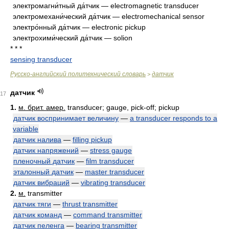
электромагни́тный да́тчик — electromagnetic transducer
электромехани́ческий да́тчик — electromechanical sensor
электро́нный да́тчик — electronic pickup
электрохими́ческий да́тчик — solion
* * *
sensing transducer
Русско-английский политехнический словарь
датчик
>
датчик
17
1.
м. брит. амер.
transducer; gauge, pick-off; pickup
датчик воспринимает величину
—
a transducer responds to a
variable
датчик налива
—
filling pickup
датчик напряжений
—
stress gauge
пленочный датчик
—
film transducer
эталонный датчик
—
master transducer
датчик вибраций
—
vibrating transducer
2.
м.
transmitter
датчик тяги
—
thrust transmitter
датчик команд
—
command transmitter
датчик пеленга
—
bearing transmitter