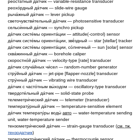
реоста́тный да́тчик — variable-resistance transducer
реохо́рдный да́тчик — slide-wire gauge
рыча́жный да́тчик — lever pickup
светочувстви́тельный да́тчик — photosensitive transducer
сельси́нный да́тчик — synchro pickup
да́тчик систе́мы ориента́ции — attitude(-control) sensor
да́тчик систе́мы ориента́ции, звё́здный — star [stellar] tracker
да́тчик систе́мы ориента́ции, со́лнечный — sun [solar] sensor
сква́жинный да́тчик — borehole caliper
скоростно́й да́тчик — velocity-type [rate] transducer
да́тчик случа́йных чи́сел — random-number generator
стру́йный да́тчик — jet-pipe [flapper-nozzle] transducer
стру́нный да́тчик — vibrating wire transducer
да́тчик с часто́тным вы́ходом — oscillatory-type transducer
твердоте́льный да́тчик — solid-state probe
телеметри́ческий да́тчик — telemeter (transducer)
температу́рный да́тчик — temperature-sensitive element
да́тчик температу́ры воды́
авто
— water-temperature sending
unit, water-temperature sender
тензометри́ческий да́тчик — strain-gauge transducer (
см. тж.
тензодатчик
)
термоэлектри́ческий да́тчик — thermocouple sensor