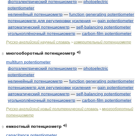
фотоэлектрический потенциометр
—
photoelectric
potentiometer
нелинейный потенциометр
—
function generating potentiometer
потенциометр для регулировки усиления
—
gain potentiometer
автоматический потенциометр
—
self-balancing potentiometer
угольноплёночный потенциометр
—
carbon-film potentiometer
Русско-английский научный словарь
измерительный потенциометр
>
многооборотный потенциометр
8
multiturn potentiometer
фотоэлектрический потенциометр
—
photoelectric
potentiometer
нелинейный потенциометр
—
function generating potentiometer
потенциометр для регулировки усиления
—
gain potentiometer
автоматический потенциометр
—
self-balancing potentiometer
угольноплёночный потенциометр
—
carbon-film potentiometer
Русско-английский новый политехнический словарь
многооборотный
>
потенциометр
емкостный потенциометр
9
capacitance potentiometer