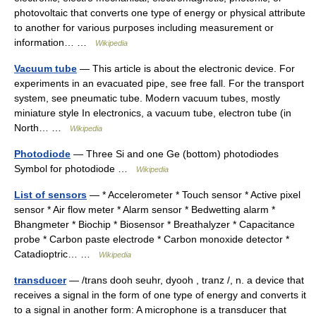
photovoltaic that converts one type of energy or physical attribute
to another for various purposes including measurement or
information… …
Wikipedia
Vacuum tube
— This article is about the electronic device. For
experiments in an evacuated pipe, see free fall. For the transport
system, see pneumatic tube. Modern vacuum tubes, mostly
miniature style In electronics, a vacuum tube, electron tube (in
North… …
Wikipedia
Photodiode
— Three Si and one Ge (bottom) photodiodes
Symbol for photodiode …
Wikipedia
List of sensors
— * Accelerometer * Touch sensor * Active pixel
sensor * Air flow meter * Alarm sensor * Bedwetting alarm *
Bhangmeter * Biochip * Biosensor * Breathalyzer * Capacitance
probe * Carbon paste electrode * Carbon monoxide detector *
Catadioptric… …
Wikipedia
transducer
— /trans dooh seuhr, dyooh , tranz /, n. a device that
receives a signal in the form of one type of energy and converts it
to a signal in another form: A microphone is a transducer that