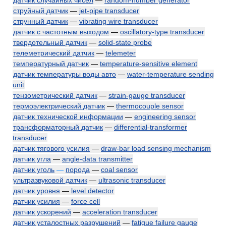
датчик случайных чисел
—
random-number generator
струйный датчик
—
jet-pipe transducer
струнный датчик
—
vibrating wire transducer
датчик с частотным выходом
—
oscillatory-type transducer
твердотельный датчик
—
solid-state probe
телеметрический датчик
—
telemeter
температурный датчик
—
temperature-sensitive element
датчик температуры воды авто
—
water-temperature sending
unit
тензометрический датчик
—
strain-gauge transducer
термоэлектрический датчик
—
thermocouple sensor
датчик технической информации
—
engineering sensor
трансформаторный датчик
—
differential-transformer
transducer
датчик тягового усилия
—
draw-bar load sensing mechanism
датчик угла
—
angle-data transmitter
датчик уголь
—
порода
—
coal sensor
ультразвуковой датчик
—
ultrasonic transducer
датчик уровня
—
level detector
датчик усилия
—
force cell
датчик ускорений
—
acceleration transducer
датчик усталостных разрушений
—
fatigue failure gauge