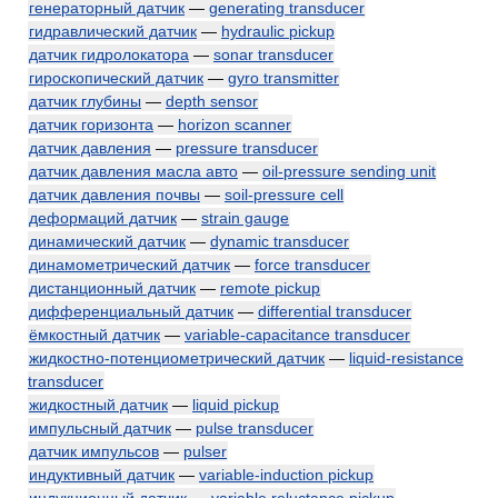
генераторный датчик
—
generating transducer
гидравлический датчик
—
hydraulic pickup
датчик гидролокатора
—
sonar transducer
гироскопический датчик
—
gyro transmitter
датчик глубины
—
depth sensor
датчик горизонта
—
horizon scanner
датчик давления
—
pressure transducer
датчик давления масла авто
—
oil-pressure sending unit
датчик давления почвы
—
soil-pressure cell
деформаций датчик
—
strain gauge
динамический датчик
—
dynamic transducer
динамометрический датчик
—
force transducer
дистанционный датчик
—
remote pickup
дифференциальный датчик
—
differential transducer
ёмкостный датчик
—
variable-capacitance transducer
жидкостно-потенциометрический датчик
—
liquid-resistance
transducer
жидкостный датчик
—
liquid pickup
импульсный датчик
—
pulse transducer
датчик импульсов
—
pulser
индуктивный датчик
—
variable-induction pickup