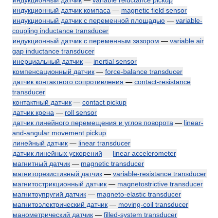
индукционный датчик
—
variable reluctance pickup
индукционный датчик компаса
—
magnetic field sensor
индукционный датчик с переменной площадью
—
variable-
coupling inductance transducer
индукционный датчик с переменным зазором
—
variable air
gap inductance transducer
инерциальный датчик
—
inertial sensor
компенсационный датчик
—
force-balance transducer
датчик контактного сопротивления
—
contact-resistance
transducer
контактный датчик
—
contact pickup
датчик крена
—
roll sensor
датчик линейного перемещения и углов поворота
—
linear-
and-angular movement pickup
линейный датчик
—
linear transducer
датчик линейных ускорений
—
linear accelerometer
магнитный датчик
—
magnetic transducer
магниторезистивный датчик
—
variable-resistance transducer
магнитострикционный датчик
—
magnetostrictive transducer
магнитоупругий датчик
—
magneto-elastic transducer
магнитоэлектрический датчик
—
moving-coil transducer
манометрический датчик
—
filled-system transducer