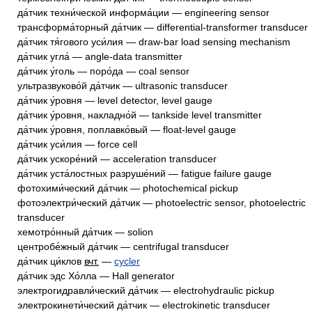
да́тчик техни́ческой информа́ции — engineering sensor
трансформа́торный да́тчик — differential-transformer transducer
да́тчик тя́гового уси́лия — draw-bar load sensing mechanism
да́тчик угла́ — angle-data transmitter
да́тчик у́голь — поро́да — coal sensor
ультразвуково́й да́тчик — ultrasonic transducer
да́тчик у́ровня — level detector, level gauge
да́тчик у́ровня, накладно́й — tankside level transmitter
да́тчик у́ровня, поплавко́вый — float-level gauge
да́тчик уси́лия — force cell
да́тчик ускоре́ний — acceleration transducer
да́тчик уста́лостных разруше́ний — fatigue failure gauge
фотохими́ческий да́тчик — photochemical pickup
фотоэлектри́ческий да́тчик — photoelectric sensor, photoelectric
transducer
хемотро́нный да́тчик — solion
центробе́жный да́тчик — centrifugal transducer
да́тчик ци́клов
вчт.
—
cycler
да́тчик эдс Хо́лла — Hall generator
электрогидравли́ческий да́тчик — electrohydraulic pickup
электрокинети́ческий да́тчик — electrokinetic transducer