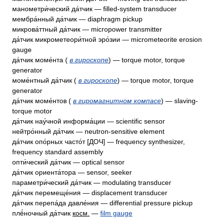
манометри́ческий да́тчик — filled-system transducer
мембра́нный да́тчик — diaphragm pickup
микрова́ттный да́тчик — micropower transmitter
да́тчик микрометеори́тной эро́зии — micrometeorite erosion
gauge
да́тчик моме́нта (
в гироскопе
) — torque motor, torque
generator
моме́нтный да́тчик (
в гироскопе
) — torque motor, torque
generator
да́тчик моме́нтов (
в гиромагнитном компасе
) — slaving-
torque motor
да́тчик нау́чной информа́ции — scientific sensor
нейтро́нный да́тчик — neutron-sensitive element
да́тчик опо́рных часто́т [ДОЧ] — frequency synthesizer,
frequency standard assembly
опти́ческий да́тчик — optical sensor
да́тчик ориента́тора — sensor, seeker
параметри́ческий да́тчик — modulating transducer
да́тчик перемеще́ния — displacement transducer
да́тчик перепа́да давле́ния — differential pressure pickup
плё́ночный да́тчик
косм.
—
film gauge