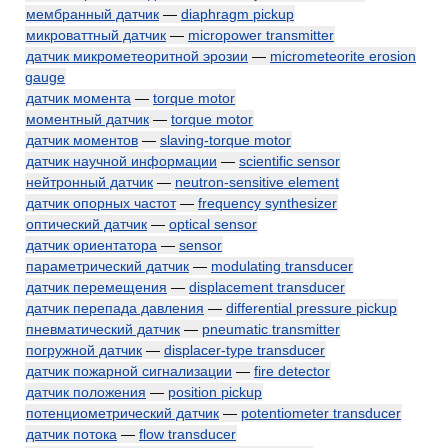
мембранный датчик
—
diaphragm pickup
микроваттный датчик
—
micropower transmitter
датчик микрометеоритной эрозии
—
micrometeorite erosion
gauge
датчик момента
—
torque motor
моментный датчик
—
torque motor
датчик моментов
—
slaving-torque motor
датчик научной информации
—
scientific sensor
нейтронный датчик
—
neutron-sensitive element
датчик опорных частот
—
frequency synthesizer
оптический датчик
—
optical sensor
датчик ориентатора
—
sensor
параметрический датчик
—
modulating transducer
датчик перемещения
—
displacement transducer
датчик перепада давления
—
differential pressure pickup
пневматический датчик
—
pneumatic transmitter
погружной датчик
—
displacer-type transducer
датчик пожарной сигнализации
—
fire detector
датчик положения
—
position pickup
потенциометрический датчик
—
potentiometer transducer
датчик потока
—
flow transducer