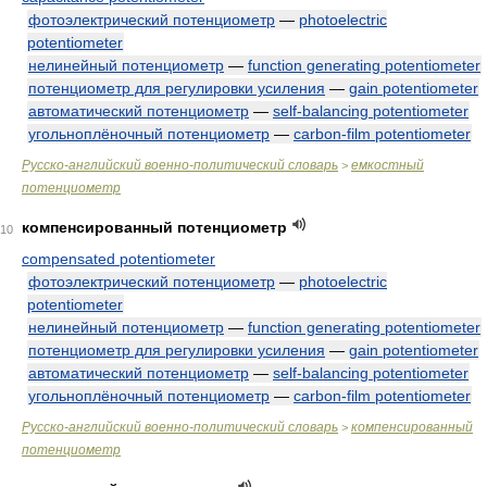
фотоэлектрический потенциометр
—
photoelectric
potentiometer
нелинейный потенциометр
—
function generating potentiometer
потенциометр для регулировки усиления
—
gain potentiometer
автоматический потенциометр
—
self-balancing potentiometer
угольноплёночный потенциометр
—
carbon-film potentiometer
Русско-английский военно-политический словарь
емкостный
>
потенциометр
компенсированный потенциометр
10
compensated potentiometer
фотоэлектрический потенциометр
—
photoelectric
potentiometer
нелинейный потенциометр
—
function generating potentiometer
потенциометр для регулировки усиления
—
gain potentiometer
автоматический потенциометр
—
self-balancing potentiometer
угольноплёночный потенциометр
—
carbon-film potentiometer
Русско-английский военно-политический словарь
компенсированный
>
потенциометр