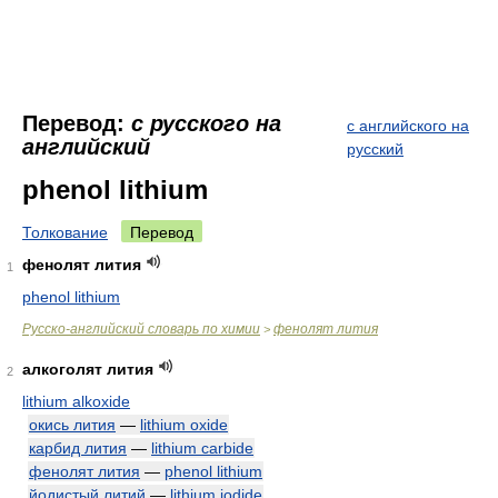
Перевод:
с русского на
с английского на
английский
русский
phenol lithium
Толкование
Перевод
фенолят лития
1
phenol lithium
Русско-английский словарь по химии
фенолят лития
>
алкоголят лития
2
lithium alkoxide
окись лития
—
lithium oxide
карбид лития
—
lithium carbide
фенолят лития
—
phenol lithium
йодистый литий
—
lithium iodide