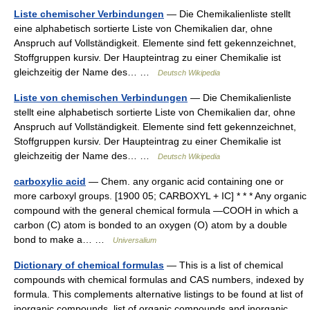
Liste chemischer Verbindungen
— Die Chemikalienliste stellt
eine alphabetisch sortierte Liste von Chemikalien dar, ohne
Anspruch auf Vollständigkeit. Elemente sind fett gekennzeichnet,
Stoffgruppen kursiv. Der Haupteintrag zu einer Chemikalie ist
gleichzeitig der Name des… …
Deutsch Wikipedia
Liste von chemischen Verbindungen
— Die Chemikalienliste
stellt eine alphabetisch sortierte Liste von Chemikalien dar, ohne
Anspruch auf Vollständigkeit. Elemente sind fett gekennzeichnet,
Stoffgruppen kursiv. Der Haupteintrag zu einer Chemikalie ist
gleichzeitig der Name des… …
Deutsch Wikipedia
carboxylic acid
— Chem. any organic acid containing one or
more carboxyl groups. [1900 05; CARBOXYL + IC] * * * Any organic
compound with the general chemical formula ―COOH in which a
carbon (C) atom is bonded to an oxygen (O) atom by a double
bond to make a… …
Universalium
Dictionary of chemical formulas
— This is a list of chemical
compounds with chemical formulas and CAS numbers, indexed by
formula. This complements alternative listings to be found at list of
inorganic compounds, list of organic compounds and inorganic