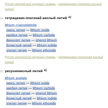
Русско-английский научный словарь
тетрациано-платина-кислый
>
литий
тетрациано-платина2-кислый литий
14
lithium cyanoplatinite
окись лития
—
lithium oxide
карбид лития
—
lithium carbide
фенолят лития
—
phenol lithium
йодистый литий
—
lithium iodide
этилат лития
—
lithium ethoxide
Русско-английский научный словарь
тетрациано-платина2-кислый
>
литий
уксуснокислый литий
15
lithium acetate
окись лития
—
lithium oxide
карбид лития
—
lithium carbide
фенолят лития
—
phenol lithium
йодистый литий
—
lithium iodide
этилат лития
—
lithium ethoxide