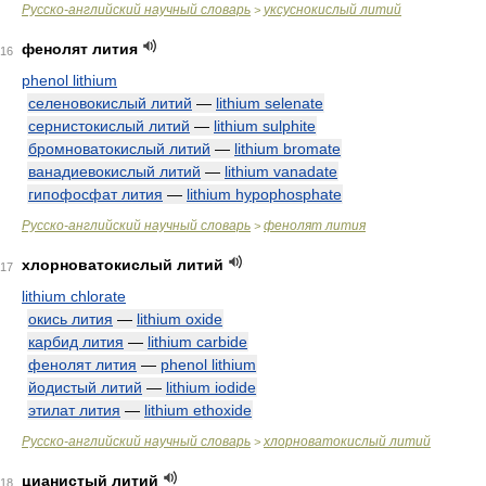
Русско-английский научный словарь
уксуснокислый литий
>
фенолят лития
16
phenol lithium
селеновокислый литий
—
lithium selenate
сернистокислый литий
—
lithium sulphite
бромноватокислый литий
—
lithium bromate
ванадиевокислый литий
—
lithium vanadate
гипофосфат лития
—
lithium hypophosphate
Русско-английский научный словарь
фенолят лития
>
хлорноватокислый литий
17
lithium chlorate
окись лития
—
lithium oxide
карбид лития
—
lithium carbide
фенолят лития
—
phenol lithium
йодистый литий
—
lithium iodide
этилат лития
—
lithium ethoxide
Русско-английский научный словарь
хлорноватокислый литий
>
цианистый литий
18