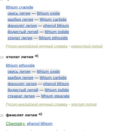
lithium cyanide
окись лития
—
lithium oxide
карбид лития
—
lithium carbide
фенолят лития
—
phenol lithium
йодистый литий
—
lithium iodide
этилат лития
—
lithium ethoxide
Русско-английский научный словарь
цианистый литий
>
этилат лития
19
lithium ethoxide
окись лития
—
lithium oxide
карбид лития
—
lithium carbide
фенолят лития
—
phenol lithium
йодистый литий
—
lithium iodide
стеарат лития
—
lithium stearate
Русско-английский научный словарь
этилат лития
>
фенолят лития
20
Chemistry:
phenol lithium