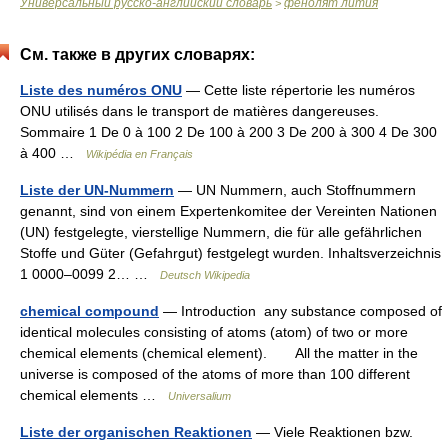
Универсальный русско-английский словарь
фенолят лития
>
См. также в других словарях:
Liste des numéros ONU
— Cette liste répertorie les numéros
ONU utilisés dans le transport de matières dangereuses.
Sommaire 1 De 0 à 100 2 De 100 à 200 3 De 200 à 300 4 De 300
à 400 …
Wikipédia en Français
Liste der UN-Nummern
— UN Nummern, auch Stoffnummern
genannt, sind von einem Expertenkomitee der Vereinten Nationen
(UN) festgelegte, vierstellige Nummern, die für alle gefährlichen
Stoffe und Güter (Gefahrgut) festgelegt wurden. Inhaltsverzeichnis
1 0000–0099 2… …
Deutsch Wikipedia
chemical compound
— Introduction any substance composed of
identical molecules consisting of atoms (atom) of two or more
chemical elements (chemical element). All the matter in the
universe is composed of the atoms of more than 100 different
chemical elements …
Universalium
Liste der organischen Reaktionen
— Viele Reaktionen bzw.