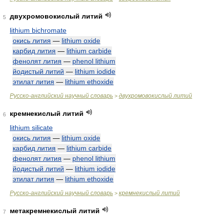
двухромовокислый литий
5
lithium bichromate
окись лития
—
lithium oxide
карбид лития
—
lithium carbide
фенолят лития
—
phenol lithium
йодистый литий
—
lithium iodide
этилат лития
—
lithium ethoxide
Русско-английский научный словарь
двухромовокислый литий
>
кремнекислый литий
6
lithium silicate
окись лития
—
lithium oxide
карбид лития
—
lithium carbide
фенолят лития
—
phenol lithium
йодистый литий
—
lithium iodide
этилат лития
—
lithium ethoxide
Русско-английский научный словарь
кремнекислый литий
>
метакремнекислый литий
7