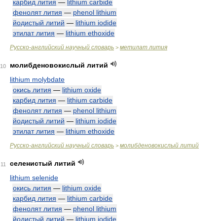
карбид лития
—
lithium carbide
фенолят лития
—
phenol lithium
йодистый литий
—
lithium iodide
этилат лития
—
lithium ethoxide
Русско-английский научный словарь
метилат лития
>
молибденовокислый литий
10
lithium molybdate
окись лития
—
lithium oxide
карбид лития
—
lithium carbide
фенолят лития
—
phenol lithium
йодистый литий
—
lithium iodide
этилат лития
—
lithium ethoxide
Русско-английский научный словарь
молибденовокислый литий
>
селенистый литий
11
lithium selenide
окись лития
—
lithium oxide
карбид лития
—
lithium carbide
фенолят лития
—
phenol lithium
йодистый литий
—
lithium iodide