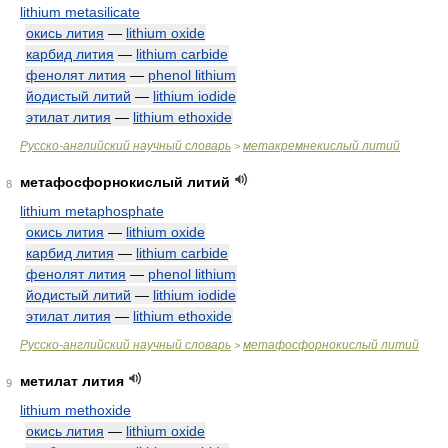
lithium metasilicate
окись лития
—
lithium oxide
карбид лития
—
lithium carbide
фенолят лития
—
phenol lithium
йодистый литий
—
lithium iodide
этилат лития
—
lithium ethoxide
Русско-английский научный словарь
метакремнекислый литий
>
метафосфорнокислый литий
8
lithium metaphosphate
окись лития
—
lithium oxide
карбид лития
—
lithium carbide
фенолят лития
—
phenol lithium
йодистый литий
—
lithium iodide
этилат лития
—
lithium ethoxide
Русско-английский научный словарь
метафосфорнокислый литий
>
метилат лития
9
lithium methoxide
окись лития
—
lithium oxide