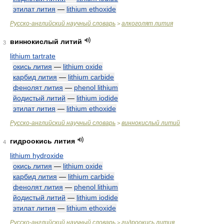
этилат лития
—
lithium ethoxide
Русско-английский научный словарь
алкоголят лития
>
виннокислый литий
3
lithium tartrate
окись лития
—
lithium oxide
карбид лития
—
lithium carbide
фенолят лития
—
phenol lithium
йодистый литий
—
lithium iodide
этилат лития
—
lithium ethoxide
Русско-английский научный словарь
виннокислый литий
>
гидроокись лития
4
lithium hydroxide
окись лития
—
lithium oxide
карбид лития
—
lithium carbide
фенолят лития
—
phenol lithium
йодистый литий
—
lithium iodide
этилат лития
—
lithium ethoxide
Русско-английский научный словарь
гидроокись лития
>