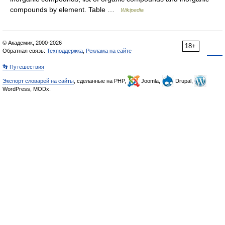
compounds by element. Table …
Wikipedia
© Академик, 2000-2026
18+
Обратная связь:
Техподдержка
,
Реклама на сайте
👣 Путешествия
Экспорт словарей на сайты
, сделанные на PHP,
Joomla,
Drupal,
WordPress, MODx.