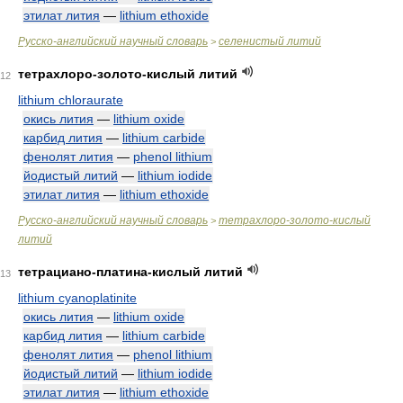
этилат лития
—
lithium ethoxide
Русско-английский научный словарь
селенистый литий
>
тетрахлоро-золото-кислый литий
12
lithium chloraurate
окись лития
—
lithium oxide
карбид лития
—
lithium carbide
фенолят лития
—
phenol lithium
йодистый литий
—
lithium iodide
этилат лития
—
lithium ethoxide
Русско-английский научный словарь
тетрахлоро-золото-кислый
>
литий
тетрациано-платина-кислый литий
13
lithium cyanoplatinite
окись лития
—
lithium oxide
карбид лития
—
lithium carbide
фенолят лития
—
phenol lithium
йодистый литий
—
lithium iodide
этилат лития
—
lithium ethoxide