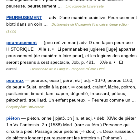
peureuse. peureusement …
Encyclopédie Universelle
PEUREUSEMENT
— adv. D’une manière craintive. Peureusement
blotti dans un coin …
Dictionnaire de l'Academie Francaise, 8eme edition
(1935)
peureusement
— (peu reû ze man) adv. D une façon peureuse.
HISTORIQUE XIIe s. • Li permanables jugieres [juge] apparrat
paurosement [de manière à faire peur], et les legions des angeles
seront presens à cest spectacle, Job, p. 491. XVe s. • Et
aussi… …
Dictionnaire de la Langue Française d'Émile Littré
peureux
— peureux, euse [ pørø, øz ] adj. • 1370; peoros 1160;
de peur ♦ Sujet, enclin à la peur. ⇒ couard, craintif, lâche, poltron,
pusillanime, timoré; fam. capon, dégonflé, froussard, péteux,
pétochard, trouillard. Un enfant peureux. « Peureux comme un …
Encyclopédie Universelle
piéton
— piéton, onne [ pjetɔ̃, ɔn ] n. et adj. • déb. XIVe; de piéter
1 ♦ Vx Fantassin. 2 ♦ (1538) Mod. (rare au fém.) Personne qui
circule à pied. Passage pour piétons (⇒ clou) . « Deux ruisseaux
de piétons longent peureusement les trottoirs » (Duhamel) …