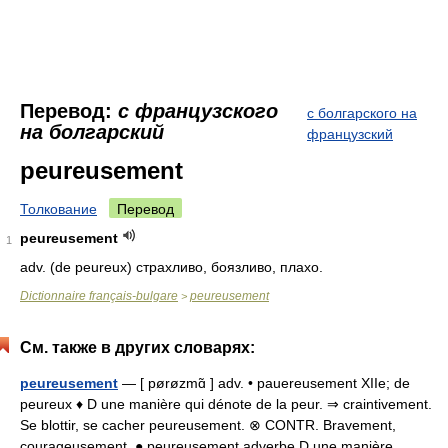
Перевод:
с французского
с болгарского на
на болгарский
французский
peureusement
Толкование
Перевод
peureusement
1
adv. (de peureux) страхливо, боязливо, плахо.
Dictionnaire français-bulgare
peureusement
>
См. также в других словарях:
peureusement
— [ pørøzmɑ̃ ] adv. • pauereusement XIIe; de
peureux ♦ D une manière qui dénote de la peur. ⇒ craintivement.
Se blottir, se cacher peureusement. ⊗ CONTR. Bravement,
courageusement. ● peureusement adverbe D une manière