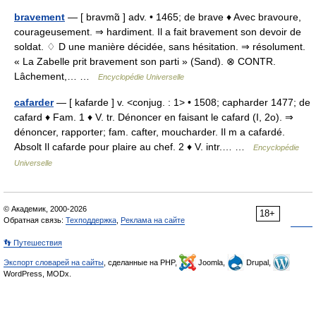
bravement
— [ bravmɑ̃ ] adv. • 1465; de brave ♦ Avec bravoure,
courageusement. ⇒ hardiment. Il a fait bravement son devoir de
soldat. ♢ D une manière décidée, sans hésitation. ⇒ résolument.
« La Zabelle prit bravement son parti » (Sand). ⊗ CONTR.
Lâchement,… …
Encyclopédie Universelle
cafarder
— [ kafarde ] v. <conjug. : 1> • 1508; capharder 1477; de
cafard ♦ Fam. 1 ♦ V. tr. Dénoncer en faisant le cafard (I, 2o). ⇒
dénoncer, rapporter; fam. cafter, moucharder. Il m a cafardé.
Absolt Il cafarde pour plaire au chef. 2 ♦ V. intr.… …
Encyclopédie
Universelle
© Академик, 2000-2026
18+
Обратная связь:
Техподдержка
,
Реклама на сайте
👣 Путешествия
Экспорт словарей на сайты
, сделанные на PHP,
Joomla,
Drupal,
WordPress, MODx.