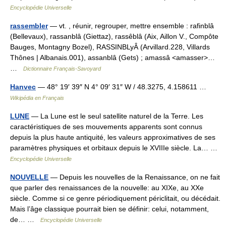
Encyclopédie Universelle
rassembler
— vt. , réunir, regrouper, mettre ensemble : rafinblâ
(Bellevaux), rassanblâ (Giettaz), rassêblâ (Aix, Aillon V., Compôte
Bauges, Montagny Bozel), RASSINBLyÂ (Arvillard.228, Villards
Thônes | Albanais.001), assanblâ (Gets) ; amassâ <amasser>…
…
Dictionnaire Français-Savoyard
Hanvec
— 48° 19′ 39″ N 4° 09′ 31″ W / 48.3275, 4.158611 …
Wikipédia en Français
LUNE
— La Lune est le seul satellite naturel de la Terre. Les
caractéristiques de ses mouvements apparents sont connus
depuis la plus haute antiquité, les valeurs approximatives de ses
paramètres physiques et orbitaux depuis le XVIIIe siècle. La… …
Encyclopédie Universelle
NOUVELLE
— Depuis les nouvelles de la Renaissance, on ne fait
que parler des renaissances de la nouvelle: au XIXe, au XXe
siècle. Comme si ce genre périodiquement périclitait, ou décédait.
Mais l’âge classique pourrait bien se définir: celui, notamment,
de… …
Encyclopédie Universelle