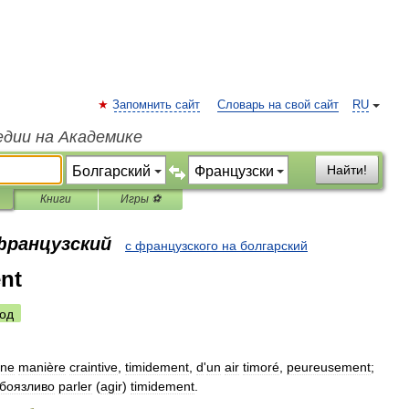
Запомнить сайт
Словарь на свой сайт
RU
едии на Академике
Найти!
Книги
Игры ⚽
 французский
с французского на болгарский
nt
од
ne
manière
craintive
,
timidement
,
d
'
un
air
timoré
,
peureusement
;
боязливо
parler
(
agir
)
timidement
.