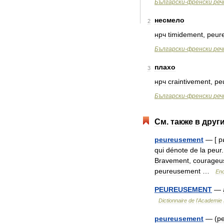
Български
-
френски
реч
несмело
2
нрч
timidement
,
peur
Български
-
френски
реч
плахо
3
нрч
craintivement
,
pe
Български
-
френски
реч
См
.
также
в
друг
peureusement
— [
p
qui
dénote
de
la
peur
Bravement
,
courageu
peureusement
…
Enc
PEUREUSEMENT
—
Dictionnaire
de
l
'
Academie
peureusement
— (
p