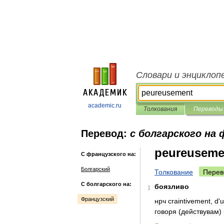
Словари и энциклоп
academic.ru
Толкования
Переводы
Перевод:
с болгарского на
peureuseme
С французского на:
Болгарский
Толкование
Перев
С болгарского на:
боязливо
1
Французский
нрч
craintivement
,
d
'
u
говоря
(
действувам
)