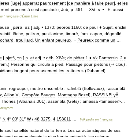
ieres
[
juge
]
apparrat
paurosement
[
de
manière
à
faire
peur
],
et
les
eront
presens
à
cest
spectacle
,
Job
,
p
.
491
.
XVe
s
. •
Et
aussi
…
ue
Française
d
'
Émile
Littré
euse
[
pørø
,
øz
]
adj
. •
1370
;
peoros
1160
;
de
peur
♦
Sujet
,
enclin
raintif
,
lâche
,
poltron
,
pusillanime
,
timoré
;
fam
.
capon
,
dégonflé
,
tochard
,
trouillard
.
Un
enfant
peureux
. «
Peureux
comme
un
…
e
[
pjetɔ̃
,
ɔn
]
n
.
et
adj
. •
déb
.
XIVe
;
de
piéter
1
♦
Vx
Fantassin
.
2
♦
fém
.)
Personne
qui
circule
à
pied
.
Passage
pour
piétons
(⇒
clou
) .
piétons
longent
peureusement
les
trottoirs
» (
Duhamel
) …
unir
,
regrouper
,
mettre
ensemble
:
rafinblâ
(
Bellevaux
),
rassanblâ
x
,
Aillon
V
.,
Compôte
Bauges
,
Montagny
Bozel
),
RASSINBLyÂ
Thônes
|
Albanais
.
001
),
assanblâ
(
Gets
) ;
amassâ
<
amasser
>…
avoyard
″
N
4
°
09
′
31
″
W
/
48
.
3275
,
4
.
158611
…
Wikipédia
en
Français
le
seul
satellite
naturel
de
la
Terre
.
Les
caractéristiques
de
ses
ts
sont
connus
depuis
la
plus
haute
antiquité
,
les
valeurs