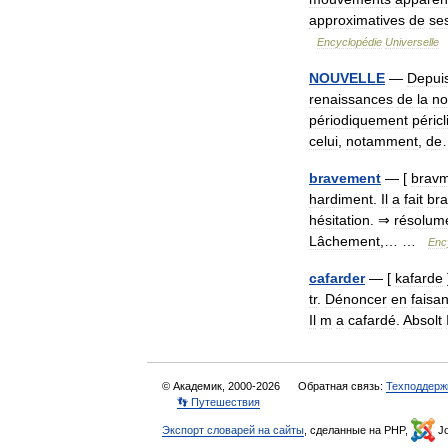
approximatives
de
se
Encyclopédie
Universelle
NOUVELLE
—
Depui
renaissances
de
la
no
périodiquement
péricli
celui
,
notamment
,
de
bravement
— [
bravm
hardiment
.
Il
a
fait
br
hésitation
. ⇒
résolum
Lâchement
,… …
Enc
cafarder
— [
kafarde
tr
.
Dénoncer
en
faisan
Il
m
a
cafardé
.
Absolt
© Академик, 2000-2026
Обратная связь:
Техподдерж
👣 Путешествия
Экспорт словарей на сайты
, сделанные на PHP,
Jo