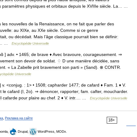
s
paramètres
physiques
et
orbitaux
depuis
le
XVIIIe
siècle
.
La
… …
s
les
nouvelles
de
la
Renaissance
,
on
ne
fait
que
parler
des
uvelle:
au
XIXe
,
au
XXe
siècle
.
Comme
si
ce
genre
tait
,
ou
décédait
.
Mais
l
’
âge
classique
pourrait
bien
se
définir:
… …
Encyclopédie
Universelle
ɑ̃
]
adv
. •
1465
;
de
brave
♦
Avec
bravoure
,
courageusement
. ⇒
avement
son
devoir
de
soldat
.
♢
D
une
manière
décidée
,
sans
ent
. «
La
Zabelle
prit
bravement
son
parti
» (
Sand
).
⊗
CONTR
.
yclopédie
Universelle
]
v
. <
conjug
.
:
1
> •
1508
;
capharder
1477
;
de
cafard
♦
Fam
.
1
♦
V
.
t
le
cafard
(
I
,
2o
). ⇒
dénoncer
,
rapporter
;
fam
.
cafter
,
moucharder
.
Il
cafarde
pour
plaire
au
chef
.
2
♦
V
.
intr
.… …
Encyclopédie
Universelle
ка
,
Реклама на сайте
18+
omla,
Drupal,
WordPress, MODx.