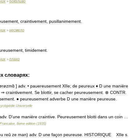
ник
боязливо
>
eusement
,
craintivement
,
pusillanimement
.
ник
несмело
>
ureusement
,
timidement
.
ник
плахо
>
их
словарях:
ørøzmɑ̃
]
adv
. •
pauereusement
XIIe
;
de
peureux
♦
D
une
manière
. ⇒
craintivement
.
Se
blottir
,
se
cacher
peureusement
.
⊗
CONTR
.
sement
.
●
peureusement
adverbe
D
une
manière
peureuse
.
yclopédie
Universelle
adv
.
D
’
une
manière
craintive
.
Peureusement
blotti
dans
un
coin
…
Francaise
,
8eme
edition
(
1935
)
eu
reû
ze
man
)
adv
.
D
une
façon
peureuse
.
HISTORIQUE
XIIe
s
.