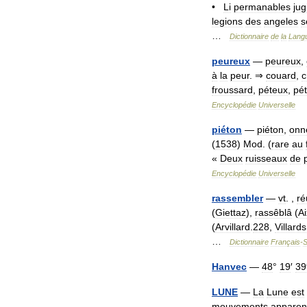
•
Li
permanables
jug
legions
des
angeles
s
…
Dictionnaire
de
la
Lang
peureux
—
peureux
,
à
la
peur
. ⇒
couard
,
c
froussard
,
péteux
,
pé
Encyclopédie
Universelle
piéton
—
piéton
,
onn
(
1538
)
Mod
. (
rare
au
«
Deux
ruisseaux
de
Encyclopédie
Universelle
rassembler
—
vt
. ,
ré
(
Giettaz
),
rassêblâ
(
Ai
(
Arvillard
.
228
,
Villards
…
Dictionnaire
Français
-
S
Hanvec
—
48
°
19
′
39
LUNE
—
La
Lune
est
mouvements
apparen