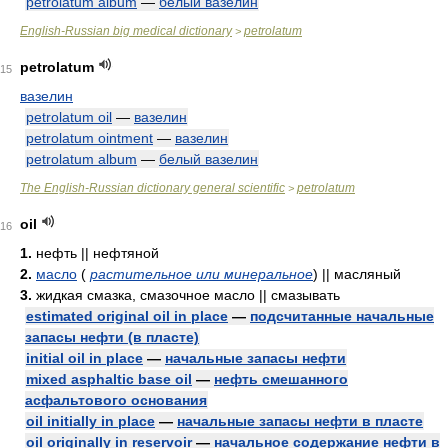
petrolatum album
—
белый вазелин
English-Russian big medical dictionary
petrolatum
>
petrolatum
15
вазелин
petrolatum oil
—
вазелин
petrolatum ointment
—
вазелин
petrolatum album
—
белый вазелин
The English-Russian dictionary general scientific
petrolatum
>
oil
16
1.
нефть || нефтяной
2.
масло
(
растительное или минеральное
)
|| масляный
3.
жидкая смазка, смазочное масло || смазывать
estimated original oil in place
—
подсчитанные начальные
запасы нефти (в пласте)
initial oil in place
—
начальные запасы нефти
mixed asphaltic base oil
—
нефть смешанного
асфальтового основания
oil initially in place
—
начальные запасы нефти в пласте
oil originally in reservoir
—
начальное содержание нефти в