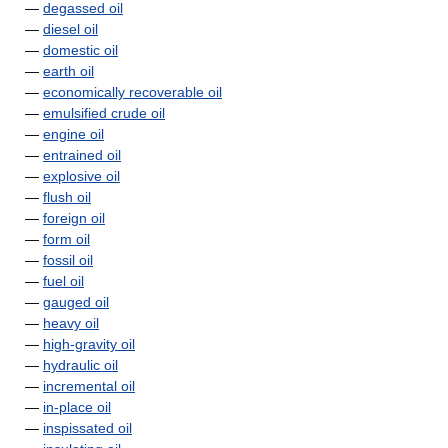
—
degassed oil
—
diesel oil
—
domestic oil
—
earth oil
—
economically recoverable oil
—
emulsified crude oil
—
engine oil
—
entrained oil
—
explosive oil
—
flush oil
—
foreign oil
—
form oil
—
fossil oil
—
fuel oil
—
gauged oil
—
heavy oil
—
high-gravity oil
—
hydraulic oil
—
incremental oil
—
in-place oil
—
inspissated oil