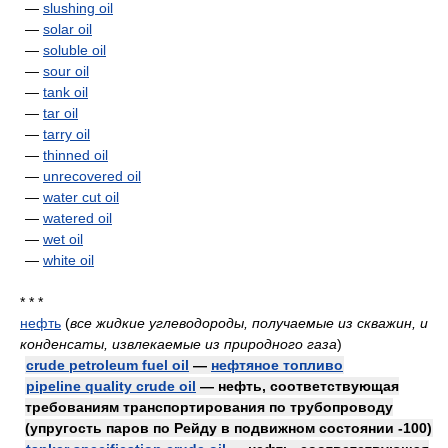
—
slushing oil
—
solar oil
—
soluble oil
—
sour oil
—
tank oil
—
tar oil
—
tarry oil
—
thinned oil
—
unrecovered oil
—
water cut oil
—
watered oil
—
wet oil
—
white oil
* * *
нефть
(
все жидкие углеводороды, получаемые из скважин, и
конденсаты, извлекаемые из природного газа
)
crude petroleum fuel oil
—
нефтяное топливо
pipeline quality crude oil
— нефть, соответствующая
требованиям транспортирования по трубопроводу
(упругость паров по Рейду в подвижном состоянии -100)