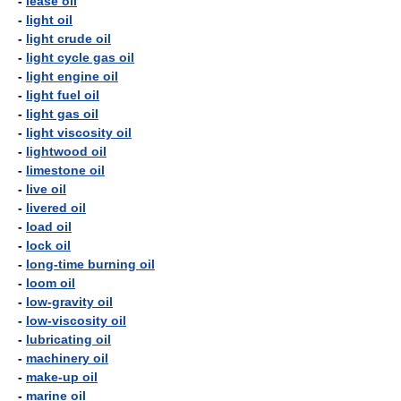
-
lease oil
-
light oil
-
light crude oil
-
light cycle gas oil
-
light engine oil
-
light fuel oil
-
light gas oil
-
light viscosity oil
-
lightwood oil
-
limestone oil
-
live oil
-
livered oil
-
load oil
-
lock oil
-
long-time burning oil
-
loom oil
-
low-gravity oil
-
low-viscosity oil
-
lubricating oil
-
machinery oil
-
make-up oil
-
marine oil