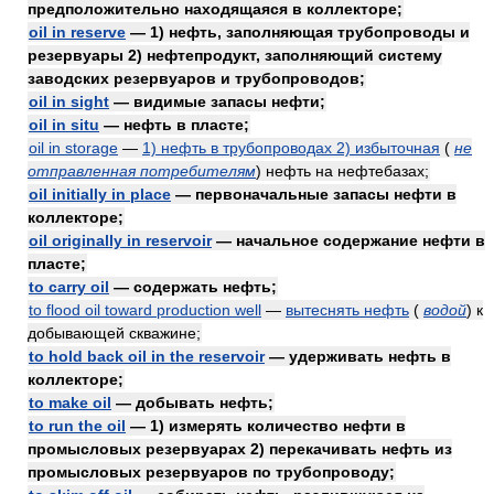
предположительно находящаяся в коллекторе;
oil in reserve
— 1) нефть, заполняющая трубопроводы и
резервуары 2) нефтепродукт, заполняющий систему
заводских резервуаров и трубопроводов;
oil in sight
— видимые запасы нефти;
oil in situ
— нефть в пласте;
oil in storage
—
1) нефть в трубопроводах 2) избыточная
(
не
отправленная потребителям
)
нефть на нефтебазах;
oil initially in place
— первоначальные запасы нефти в
коллекторе;
oil originally in reservoir
— начальное содержание нефти в
пласте;
to carry oil
— содержать нефть;
to flood oil toward production well
—
вытеснять нефть
(
водой
)
к
добывающей скважине;
to hold back oil in the reservoir
— удерживать нефть в
коллекторе;
to make oil
— добывать нефть;
to run the oil
— 1) измерять количество нефти в
промысловых резервуарах 2) перекачивать нефть из
промысловых резервуаров по трубопроводу;