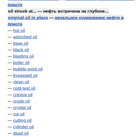
пласте
oil struck at... — нефть встречена на глубине...
original oil in place
—
начальное содержание нефти в
пласте
—
hot oil
—
adsorbed oil
—
base oil
—
black oil
—
blasting oil
—
boiler oil
—
bubble point oil
—
bypassed oil
—
clean oil
—
cold-test oil
—
crevice oil
—
crude oil
—
crystal oil
—
cut oil
—
cutting oil
—
cylinder oil
—
dead oil