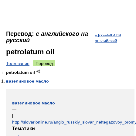
Перевод:
с английского на
с русского на
русский
английский
petrolatum oil
Толкование
Перевод
petrolatum oil
1
вазелиновое масло
вазелиновое масло
—
[
http://slovarionline.ru/anglo_russkiy_slovar_neftegazovoy_promy
Тематики