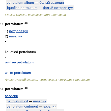
petrolatum album
—
белый вазелин
liquefied petrolatum
—
белый петролатум
English-Russian base dictionary
petrolatum
>
petrolatum
13
1)
петролатум
2)
вазелин
•
-
liquefied petrolatum
-
oil-free petrolatum
-
white petrolatum
Англо-русский словарь технических терминов
petrolatum
>
petrolatum
14
вазелин
petrolatum oil
—
вазелин
petrolatum ointment
—
вазелин