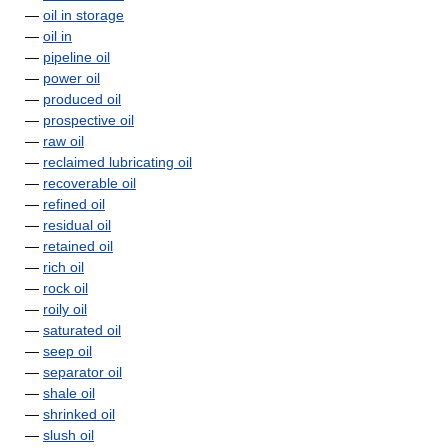
—
oil in storage
—
oil in
—
pipeline oil
—
power oil
—
produced oil
—
prospective oil
—
raw oil
—
reclaimed lubricating oil
—
recoverable oil
—
refined oil
—
residual oil
—
retained oil
—
rich oil
—
rock oil
—
roily oil
—
saturated oil
—
seep oil
—
separator oil
—
shale oil
—
shrinked oil
—
slush oil