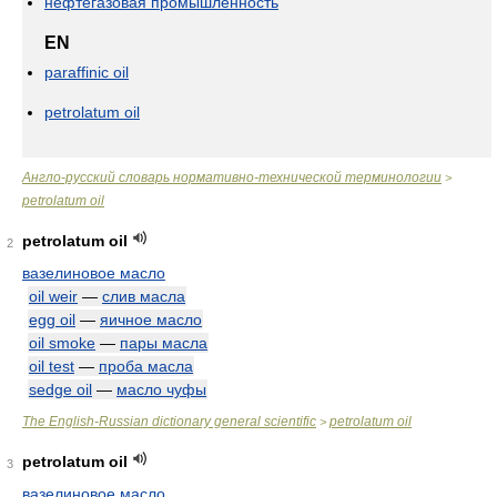
нефтегазовая промышленность
EN
paraffinic oil
petrolatum oil
Англо-русский словарь нормативно-технической терминологии
>
petrolatum oil
petrolatum oil
2
вазелиновое масло
oil weir
—
слив масла
egg oil
—
яичное масло
oil smoke
—
пары масла
oil test
—
проба масла
sedge oil
—
масло чуфы
The English-Russian dictionary general scientific
petrolatum oil
>
petrolatum oil
3
вазелиновое масло