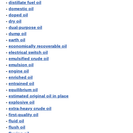
-
distillate fuel oil
-
domestic oil
-
doped oil
-
dry oil
-
dual-purpose oil
-
dump oil
-
earth oil
-
economically recoverable oil
-
electrical switch oil
-
emulsified crude oil
-
emulsion oil
-
engine oil
-
enriched oil
-
entrained oil
-
equilibrium oil
-
estimated original oil in place
-
explosive oil
-
extra-heavy crude oil
-
first-quality oil
-
fluid oil
-
flush oil