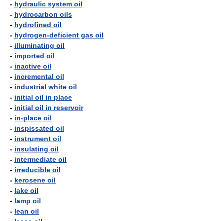
-
hydraulic system oil
-
hydrocarbon oils
-
hydrofined oil
-
hydrogen-deficient gas oil
-
illuminating oil
-
imported oil
-
inactive oil
-
incremental oil
-
industrial white oil
-
initial oil in place
-
initial oil in reservoir
-
in-place oil
-
inspissated oil
-
instrument oil
-
insulating oil
-
intermediate oil
-
irreducible oil
-
kerosene oil
-
lake oil
-
lamp oil
-
lean oil