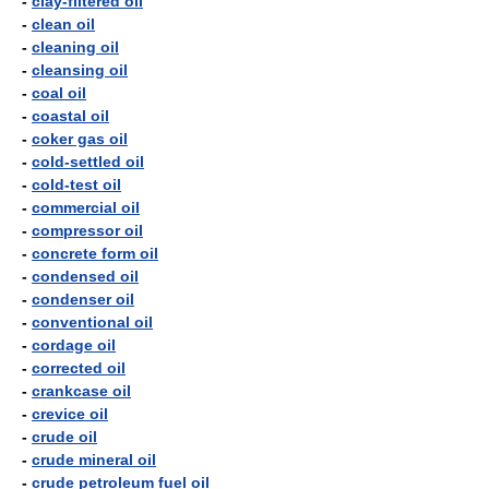
-
clay-filtered oil
-
clean oil
-
cleaning oil
-
cleansing oil
-
coal oil
-
coastal oil
-
coker gas oil
-
cold-settled oil
-
cold-test oil
-
commercial oil
-
compressor oil
-
concrete form oil
-
condensed oil
-
condenser oil
-
conventional oil
-
cordage oil
-
corrected oil
-
crankcase oil
-
crevice oil
-
crude oil
-
crude mineral oil
-
crude petroleum fuel oil