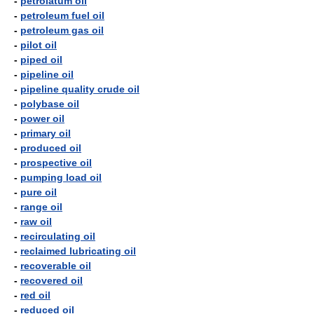
-
petrolatum oil
-
petroleum fuel oil
-
petroleum gas oil
-
pilot oil
-
piped oil
-
pipeline oil
-
pipeline quality crude oil
-
polybase oil
-
power oil
-
primary oil
-
produced oil
-
prospective oil
-
pumping load oil
-
pure oil
-
range oil
-
raw oil
-
recirculating oil
-
reclaimed lubricating oil
-
recoverable oil
-
recovered oil
-
red oil
-
reduced oil