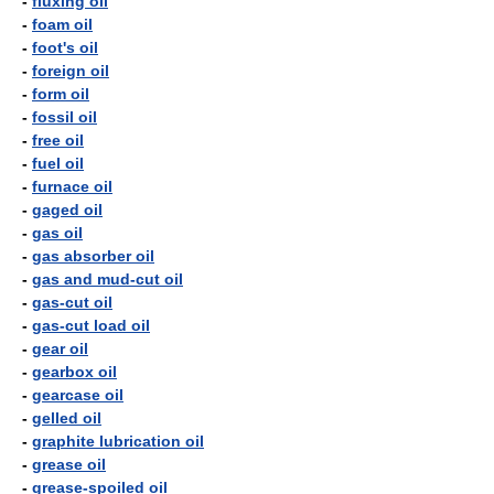
-
fluxing oil
-
foam oil
-
foot's oil
-
foreign oil
-
form oil
-
fossil oil
-
free oil
-
fuel oil
-
furnace oil
-
gaged oil
-
gas oil
-
gas absorber oil
-
gas and mud-cut oil
-
gas-cut oil
-
gas-cut load oil
-
gear oil
-
gearbox oil
-
gearcase oil
-
gelled oil
-
graphite lubrication oil
-
grease oil
-
grease-spoiled oil