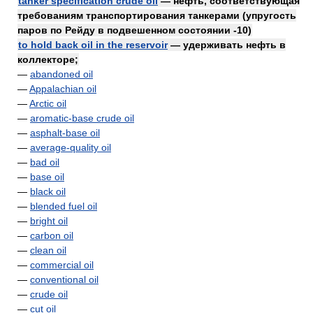
tanker specification crude oil
— нефть, соответствующая
требованиям транспортирования танкерами (упругость
паров по Рейду в подвешенном состоянии -10)
to hold back oil in the reservoir
— удерживать нефть в
коллекторе;
—
abandoned oil
—
Appalachian oil
—
Arctic oil
—
aromatic-base crude oil
—
asphalt-base oil
—
average-quality oil
—
bad oil
—
base oil
—
black oil
—
blended fuel oil
—
bright oil
—
carbon oil
—
clean oil
—
commercial oil
—
conventional oil
—
crude oil
—
cut oil