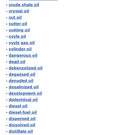
-
crude shale oil
-
crystal oil
-
cut oil
-
cutter oil
-
cutting oil
-
cycle oil
-
cycle gas oil
-
cylinder oil
-
dangerous oil
-
dead oil
-
debenzolized oil
-
degassed oil
-
denuded oil
-
desalinized oil
-
development oil
-
dielectrical oil
-
diesel oil
-
diesel-fuel oil
-
dispersed oil
-
dissolved oil
-
distillate oil