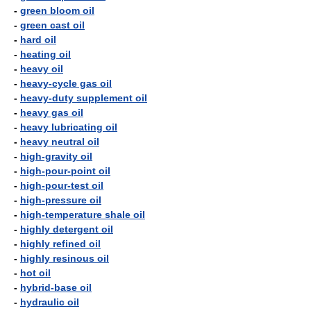
-
green bloom oil
-
green cast oil
-
hard oil
-
heating oil
-
heavy oil
-
heavy-cycle gas oil
-
heavy-duty supplement oil
-
heavy gas oil
-
heavy lubricating oil
-
heavy neutral oil
-
high-gravity oil
-
high-pour-point oil
-
high-pour-test oil
-
high-pressure oil
-
high-temperature shale oil
-
highly detergent oil
-
highly refined oil
-
highly resinous oil
-
hot oil
-
hybrid-base oil
-
hydraulic oil