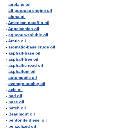
-
airplane oil
-
all-purpose engine oil
-
alpha oil
-
American paraffin oil
-
Appalachian oil
-
aqueous-soluble oil
-
Arctic oil
-
aromatic-base crude oil
-
asphalt-base oil
-
asphalt-free oil
-
asphaltic road oil
-
asphaltum oil
-
automobile oil
-
average-quality oil
-
axle oil
-
bad oil
-
base oil
-
batch oil
-
Beaumont oil
-
bentonite diesel oil
-
benzolized oil