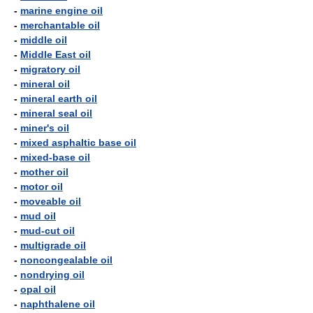
-
marine engine oil
-
merchantable oil
-
middle oil
-
Middle East oil
-
migratory oil
-
mineral oil
-
mineral earth oil
-
mineral seal oil
-
miner's oil
-
mixed asphaltic base oil
-
mixed-base oil
-
mother oil
-
motor oil
-
moveable oil
-
mud oil
-
mud-cut oil
-
multigrade oil
-
noncongealable oil
-
nondrying oil
-
opal oil
-
naphthalene oil