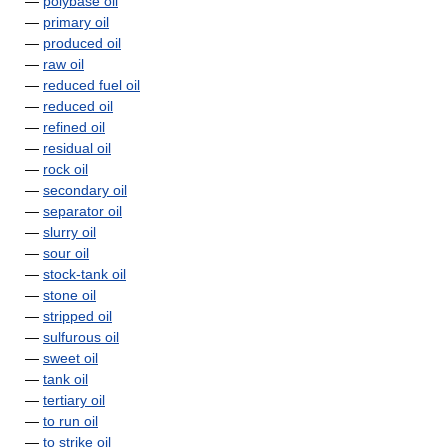
—
polybase oil
—
primary oil
—
produced oil
—
raw oil
—
reduced fuel oil
—
reduced oil
—
refined oil
—
residual oil
—
rock oil
—
secondary oil
—
separator oil
—
slurry oil
—
sour oil
—
stock-tank oil
—
stone oil
—
stripped oil
—
sulfurous oil
—
sweet oil
—
tank oil
—
tertiary oil
—
to run oil
—
to strike oil