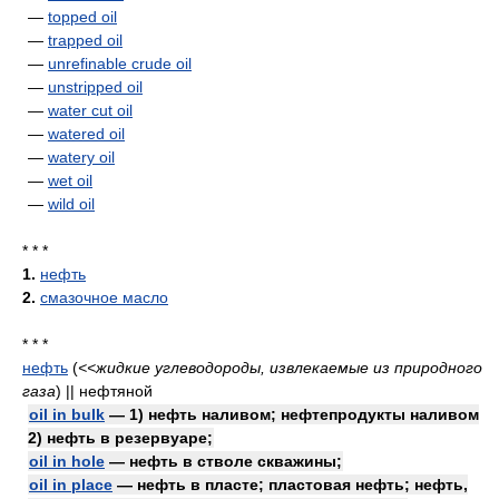
—
topped oil
—
trapped oil
—
unrefinable crude oil
—
unstripped oil
—
water cut oil
—
watered oil
—
watery oil
—
wet oil
—
wild oil
* * *
1.
нефть
2.
смазочное масло
* * *
нефть
(
<<жидкие углеводороды, извлекаемые из природного
газа
)
|| нефтяной
oil in bulk
— 1) нефть наливом; нефтепродукты наливом
2) нефть в резервуаре;
oil in hole
— нефть в стволе скважины;
oil in place
— нефть в пласте; пластовая нефть; нефть,