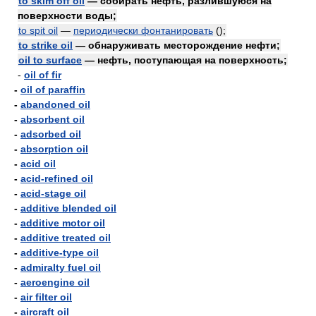
to skim off oil
— собирать нефть, разлившуюся на
поверхности воды;
to spit oil
—
периодически фонтанировать
()
;
to strike oil
— обнаруживать месторождение нефти;
oil to surface
— нефть, поступающая на поверхность;
-
oil of fir
-
oil of paraffin
-
abandoned oil
-
absorbent oil
-
adsorbed oil
-
absorption oil
-
acid oil
-
acid-refined oil
-
acid-stage oil
-
additive blended oil
-
additive motor oil
-
additive treated oil
-
additive-type oil
-
admiralty fuel oil
-
aeroengine oil
-
air filter oil
-
aircraft oil