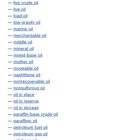
—
live crude oil
—
live oil
—
load oil
—
low-gravity oil
—
marine oil
—
merchantable oil
—
middle oil
—
mineral oil
—
mixed-base oil
—
mother oil
—
moveable oil
—
naphthene oil
—
nonrecoverable oil
—
nonsulforous oil
—
oil in place
—
oil in reserve
—
oil in storage
—
paraffin-base crude oil
—
paraffinic oil
—
petroleum fuel oil
—
petroleum gas oil