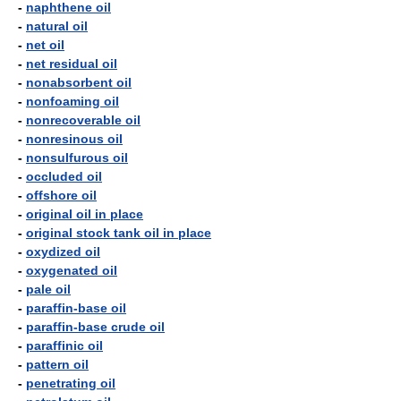
-
naphthene oil
-
natural oil
-
net oil
-
net residual oil
-
nonabsorbent oil
-
nonfoaming oil
-
nonrecoverable oil
-
nonresinous oil
-
nonsulfurous oil
-
occluded oil
-
offshore oil
-
original oil in place
-
original stock tank oil in place
-
oxydized oil
-
oxygenated oil
-
pale oil
-
paraffin-base oil
-
paraffin-base crude oil
-
paraffinic oil
-
pattern oil
-
penetrating oil