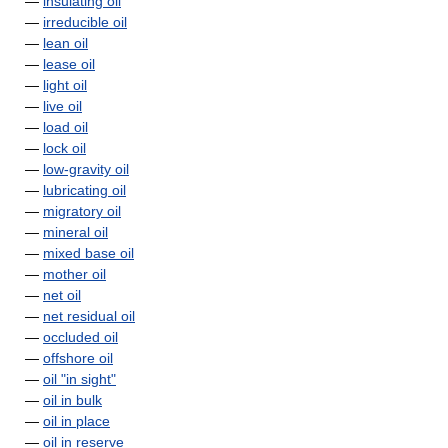
—
insulating oil
—
irreducible oil
—
lean oil
—
lease oil
—
light oil
—
live oil
—
load oil
—
lock oil
—
low-gravity oil
—
lubricating oil
—
migratory oil
—
mineral oil
—
mixed base oil
—
mother oil
—
net oil
—
net residual oil
—
occluded oil
—
offshore oil
—
oil "in sight"
—
oil in bulk
—
oil in place
—
oil in reserve