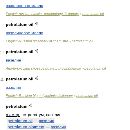
вазелиновое масло
English-russian plastics terminology dictionary
petrolatum oil
>
petrolatum oil
9
вазелиновое масло
English-Russian dictionary of chemistre
petrolatum oil
>
petrolatum oil
10
вазелин
Англо-русский словарь по машиностроению
petrolatum oil
>
petrolatum oil
11
вазелин
English-Russian big polytechnic dictionary
petrolatum oil
>
petrolatum
12
n амер.
петролатум, вазелин
petrolatum oil
—
вазелин
petrolatum ointment
—
вазелин