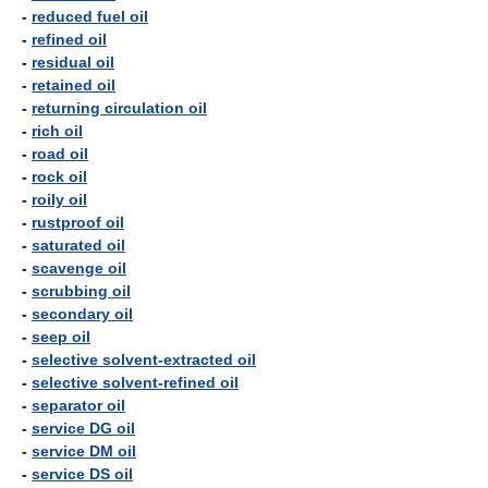
-
reduced fuel oil
-
refined oil
-
residual oil
-
retained oil
-
returning circulation oil
-
rich oil
-
road oil
-
rock oil
-
roily oil
-
rustproof oil
-
saturated oil
-
scavenge oil
-
scrubbing oil
-
secondary oil
-
seep oil
-
selective solvent-extracted oil
-
selective solvent-refined oil
-
separator oil
-
service DG oil
-
service DM oil
-
service DS oil