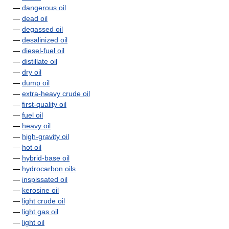
—
dangerous oil
—
dead oil
—
degassed oil
—
desalinized oil
—
diesel-fuel oil
—
distillate oil
—
dry oil
—
dump oil
—
extra-heavy crude oil
—
first-quality oil
—
fuel oil
—
heavy oil
—
high-gravity oil
—
hot oil
—
hybrid-base oil
—
hydrocarbon oils
—
inspissated oil
—
kerosine oil
—
light crude oil
—
light gas oil
—
light oil