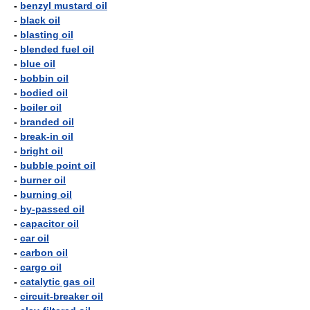
-
benzyl mustard oil
-
black oil
-
blasting oil
-
blended fuel oil
-
blue oil
-
bobbin oil
-
bodied oil
-
boiler oil
-
branded oil
-
break-in oil
-
bright oil
-
bubble point oil
-
burner oil
-
burning oil
-
by-passed oil
-
capacitor oil
-
car oil
-
carbon oil
-
cargo oil
-
catalytic gas oil
-
circuit-breaker oil